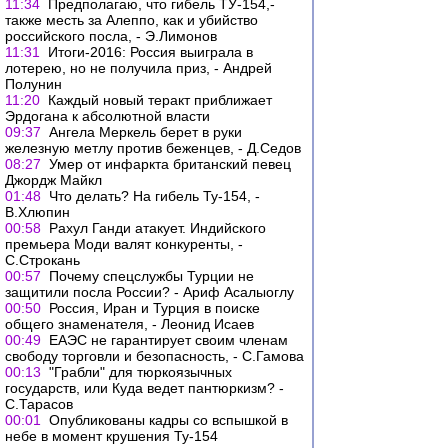
11:34
Предполагаю, что гибель ТУ-154,-
также месть за Алеппо, как и убийство
российского посла, - Э.Лимонов
11:31
Итоги-2016: Россия выиграла в
лотерею, но не получила приз, - Андрей
Полунин
11:20
Каждый новый теракт приближает
Эрдогана к абсолютной власти
09:37
Ангела Меркель берет в руки
железную метлу против беженцев, - Д.Седов
08:27
Умер от инфаркта британский певец
Джордж Майкл
01:48
Что делать? На гибель Ту-154, -
В.Хлюпин
00:58
Рахул Ганди атакует. Индийского
премьера Моди валят конкуренты, -
С.Строкань
00:57
Почему спецслужбы Турции не
защитили посла России? - Ариф Асалыоглу
00:50
Россия, Иран и Турция в поиске
общего знаменателя, - Леонид Исаев
00:49
ЕАЭС не гарантирует своим членам
свободу торговли и безопасность, - С.Гамова
00:13
"Грабли" для тюркоязычных
государств, или Куда ведет пантюркизм? -
С.Тарасов
00:01
Опубликованы кадры со вспышкой в
небе в момент крушения Ту-154