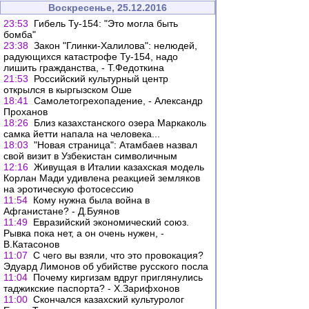
Воскресенье, 25.12.2016
23:53
Гибель Ту-154: "Это могла быть
бомба"
23:38
Закон "Глинки-Халилова": нелюдей,
радующихся катастрофе Ту-154, надо
лишить гражданства, - Т.Федоткина
21:53
Российский культурный центр
открылся в кыргызском Оше
18:41
Самолетогрехопадение, - Александр
Проханов
18:26
Близ казахстанского озера Маркаколь
самка йетти напала на человека...
18:03
"Новая страница": Атамбаев назвал
свой визит в Узбекистан символичным
12:16
Живущая в Италии казахская модель
Корлан Мади удивлена реакцией земляков
на эротическую фотосессию
11:54
Кому нужна была война в
Афганистане? - Д.Буянов
11:49
Евразийский экономический союз.
Рывка пока нет, а он очень нужен, -
В.Катасонов
11:07
С чего вы взяли, что это провокация?
Эдуард Лимонов об убийстве русского посла
11:04
Почему киргизам вдруг приглянулись
таджикские паспорта? - Х.Зарифхонов
11:00
Скончался казахский культуролог