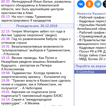
00:33
Легендарный Илын-балык, развалины
которого обнаружены в Алматинской
области, мог быть крупнейшим центром
христианства в Азии
Новости Казахст
00:13
На пост главы Туркмении
-
Рабочий график 
зарегистрировано 9 кандидатов
-
Кадровые перес
-
Нурлыбек Налиб
Понедельник, 26.12.2016
Актюбинской обла
22:15
Генрих Мхитарян забил гол года в
-
Рабочий график 
Англии "ударом скорпиона" (видео)
-
Справедливый до
20:38
Гид по развлечениям Кабула: отдых с
-
В Правительстве
оттенком страха
авиационного топ
19:31
Безальтернативные возможности
-
Кадровые перес
"альтернативных" выборов в Туркменистане,
-
Посол РК в РФ Д
- Л.Колосов
-
Когда тайна ста
19:15
Веские приводы. Как Путин и
-
МВД: Более 20 с
Назарбаев увидели машины ближайшего
будущего, - репортаж из Питера
Перейти на верс
А.Колесникова
©
CentrAsia
19:08
Таджикистан: Холода привели к
энергетическому кризису, - Еurasianet.org
19:06
"Транзит власти в Казахстане сделать
тихим и гладким, как в Узбекистане, не
получится", - А.Чеботарев
19:01
Киргизия не подписала (или
подписала?) таможенный кодекс ЕАЭС
14:14
Сирия и "международное
правосудие", - А.Мезяев