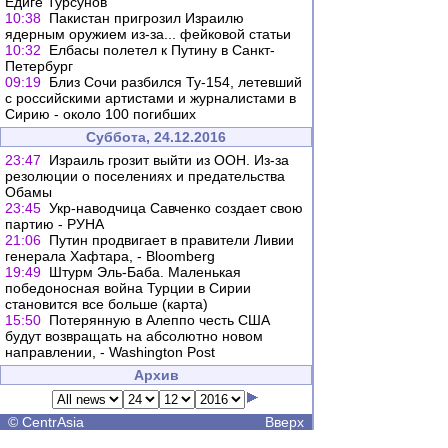
Едиге Турсунов
10:38
Пакистан пригрозил Израилю
ядерным оружием из-за... фейковой статьи
10:32
Елбасы полетел к Путину в Санкт-
Петербург
09:19
Близ Сочи разбился Ту-154, летевший
с российскими артистами и журналистами в
Сирию - около 100 погибших
Суббота, 24.12.2016
23:47
Израиль грозит выйти из ООН. Из-за
резолюции о поселениях и предательства
Обамы
23:45
Укр-наводчица Савченко создает свою
партию - РУНА
21:06
Путин продвигает в правители Ливии
генерала Хафтара, - Bloomberg
19:49
Штурм Эль-Баба. Маленькая
победоносная война Турции в Сирии
становится все больше (карта)
15:50
Потерянную в Алеппо честь США
будут возвращать на абсолютно новом
направлении, - Washington Post
Архив
©
CentrAsia
Вверх