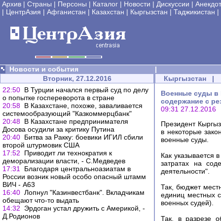
Архив
|
Страны
|
Персоны
|
Каталог
|
Новости
|
Дискуссии
|
Анекдо
|
ЦентрАзия
|
Афганистан
|
Казахстан
|
Кыргызстан
|
Таджикистан
|
Новости и события
|
Вторник, 27.12.2016
Кыргызстан
|
22:50
В Турции начался первый суд по делу
Военные суды в 
о попытке госпереворота в стране
содержание с ре
20:58
В Казахстане, похоже, заваливается
09:31 27.12.2016
системообразующий "Казкоммерцбанк"
20:48
В Казахстане предпринимателя
Президент Кыргыз
Досова осудили за критику Путина
в некоторые зако
20:40
Битва за Ракку: боевики ИГИЛ сбили
военные суды.
второй штурмовик США
17:52
Приводит ли технократия к
Как указывается 
деморализации власти, - С.Медведев
затратах на сод
17:31
Благодаря центральноазиатам в
деятельности".
России возник новый особо опасный штамм
ВИЧ - A63
Так, бюджет мест
16:40
Лопнул "Казинвестбанк". Вкладчикам
единиц местных с
обещают что-то выдать
военных судей).
14:32
Эрдоган устал дружить с Америкой, -
Д.Родионов
Так, в разрезе 