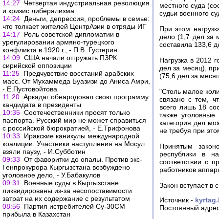
14:27
Четвертая индустриальная революция
местного суда (со
и кризис либерализма
судьи военного су
14:24
Деньги, депрессия, проблемы в семье:
что толкает жителей ЦентрАзии в отряды ИГ
При этом нагрузк
14:17
Роль советской дипломатии в
дело (1,7 дел за 
урегулировании армяно-турецкого
составила 133,6 де
конфликта в 1920 г., - П.В. Густерин
14:09
США начали отгружать ПЗРК
Нагрузка в 2012 г
сирийской оппозиции
дел за месяц), пр
11:25
Предчувствие восстаний арабских
(75,6 дел за месяц
масс. От Мухаммеда Буазизи до Аниса Амри,
- Е.Пустовойтова
"Столь малое кол
11:20
Аркадаг обнародовал свою программу
связано с тем, ч
кандидата в президенты
всего лишь 18 со
10:35
Соотечественники просят только
также уголовные
паспорта. Русский мир не может справиться
категория дел мо
с российской бюрократией, - Е.Трифонова
не требуя при это
10:33
Иракские каникулы международной
коалиции. Участники наступления на Мосул
Принятым закон
взяли паузу, - И.Субботин
республики в н
09:33
От фаворитки до опалы. Против экс-
соответствии с п
Генпрокурора Кыргызстана возбуждено
работников аппара
уголовное дело, - У.Бабакулов
09:31
Военные суды в Кыргызстане
Закон вступает в 
ликвидированы из-за несопоставимости
затрат на их содержание с результатом
Источник -
kyrtag
08:56
Партия истребителей Су-30СМ
Постоянный адрес
прибыла в Казахстан