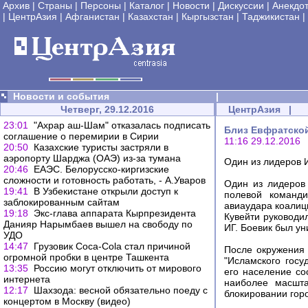
Архив
|
Страны
|
Персоны
|
Каталог
|
Новости
|
Дискуссии
|
Анекдо
|
ЦентрАзия
|
Афганистан
|
Казахстан
|
Кыргызстан
|
Таджикистан
|
Новости и события
|
Четверг, 29.12.2016
ЦентрАзия
|
23:01
"Ахрар аш-Шам" отказалась подписать
Близ Евфратской
соглашение о перемирии в Сирии
11:16 29.12.2016
20:50
Казахские туристы застряли в
аэропорту Шарджа (ОАЭ) из-за тумана
Один из лидеров 
20:46
ЕАЭС. Белорусско-киргизские
сложности и готовность работать, - А.Уваров
Один из лидеров 
19:41
В Узбекистане открыли доступ к
полевой команди
заблокированным сайтам
авиаудара коалици
19:18
Экс-глава аппарата Кырпрезидента
Кувейти руководи
Данияр Нарымбаев вышел на свободу по
ИГ. Боевик был у
УДО
14:47
Грузовик Coca-Cola стал причиной
После окружения
огромной пробки в центре Ташкента
"Исламского госу
13:35
Россию могут отключить от мирового
его население со
интернета
наиболее масшта
12:17
Шахзода: весной обязательно поеду с
блокировании гор
концертом в Москву (видео)