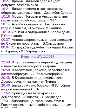
10:27
Драчун Тиникеев сдал мандат
депутата КазМажилиса
10:21
Линия разлома в казахстанском
обществе уже намечена, - Джанибек Сулеев
10:16
Москва, Тегеран и Анкара выступят
гарантами сирийского мира, - "НГ"
10:14
Атамбаев подписал Таможенный
кодекс авансом, - Григорий Михайлов
10:10
Обыски и задержания в Белом доме, -
Р.Устраханов
00:37
Астана запросилась в переговорщики
по Сирии не просто так, - В.Самодуров
00:04
От дружбы к дружбе: что ждать России
от Турции, - И.Стародубцев
Вторник, 27.12.2016
22:50
В Турции начался первый суд по делу
о попытке госпереворота в стране
20:58
В Казахстане, похоже, заваливается
системообразующий "Казкоммерцбанк"
20:48
В Казахстане предпринимателя
Досова осудили за критику Путина
20:40
Битва за Ракку: боевики ИГИЛ сбили
второй штурмовик США
17:52
Приводит ли технократия к
деморализации власти, - С.Медведев
17:31
Благодаря центральноазиатам в
России возник новый особо опасный штамм