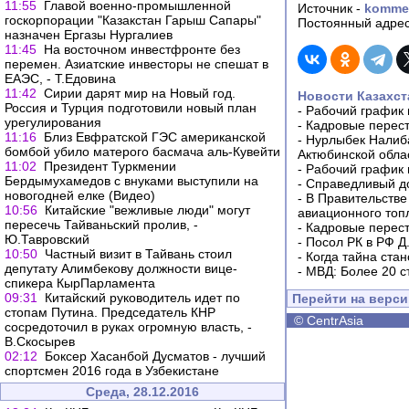
11:55
Главой военно-промышленной
Источник -
kommer
госкорпорации "Казакстан Гарыш Сапары"
Постоянный адрес
назначен Ергазы Нургалиев
11:45
На восточном инвестфронте без
перемен. Азиатские инвесторы не спешат в
ЕАЭС, - Т.Едовина
11:42
Сирии дарят мир на Новый год.
Новости Казахст
Россия и Турция подготовили новый план
-
Рабочий график 
урегулирования
-
Кадровые перес
11:16
Близ Евфратской ГЭС американской
-
Нурлыбек Налиб
бомбой убило матерого басмача аль-Кувейти
Актюбинской обла
11:02
Президент Туркмении
-
Рабочий график 
Бердымухамедов с внуками выступили на
-
Справедливый до
новогодней елке (Видео)
-
В Правительстве
10:56
Китайские "вежливые люди" могут
авиационного топ
пересечь Тайваньский пролив, -
-
Кадровые перес
Ю.Тавровский
-
Посол РК в РФ Д
10:50
Частный визит в Тайвань стоил
-
Когда тайна ста
депутату Алимбекову должности вице-
-
МВД: Более 20 с
спикера КырПарламента
09:31
Китайский руководитель идет по
Перейти на верс
стопам Путина. Председатель КНР
©
CentrAsia
сосредоточил в руках огромную власть, -
В.Скосырев
02:12
Боксер Хасанбой Дусматов - лучший
спортсмен 2016 года в Узбекистане
Среда, 28.12.2016