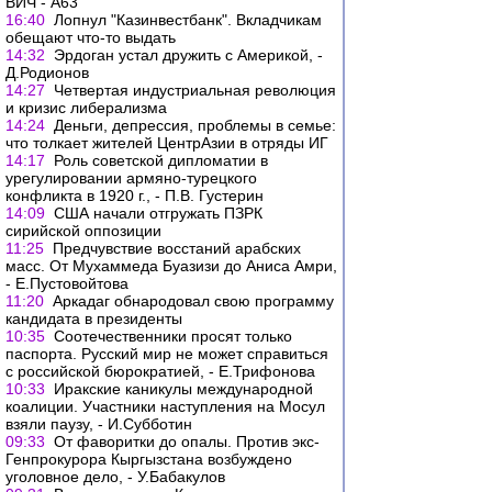
ВИЧ - A63
16:40
Лопнул "Казинвестбанк". Вкладчикам
обещают что-то выдать
14:32
Эрдоган устал дружить с Америкой, -
Д.Родионов
14:27
Четвертая индустриальная революция
и кризис либерализма
14:24
Деньги, депрессия, проблемы в семье:
что толкает жителей ЦентрАзии в отряды ИГ
14:17
Роль советской дипломатии в
урегулировании армяно-турецкого
конфликта в 1920 г., - П.В. Густерин
14:09
США начали отгружать ПЗРК
сирийской оппозиции
11:25
Предчувствие восстаний арабских
масс. От Мухаммеда Буазизи до Аниса Амри,
- Е.Пустовойтова
11:20
Аркадаг обнародовал свою программу
кандидата в президенты
10:35
Соотечественники просят только
паспорта. Русский мир не может справиться
с российской бюрократией, - Е.Трифонова
10:33
Иракские каникулы международной
коалиции. Участники наступления на Мосул
взяли паузу, - И.Субботин
09:33
От фаворитки до опалы. Против экс-
Генпрокурора Кыргызстана возбуждено
уголовное дело, - У.Бабакулов