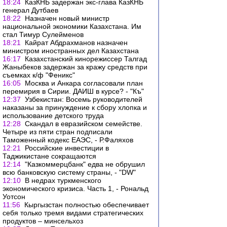
18:24
КазКНБ задержан экс-глава КазКНБ
генерал Дутбаев
18:22
Назначен новый министр
национальной экономики Казахстана. Им
стал Тимур Сулейменов
18:21
Кайрат Абдрахманов назначен
министром иностранных дел Казахстана
16:17
Казахстанский кинорежиссер Талгад
Жаныбеков задержан за кражу средств при
съемках к/ф "Феникс"
16:05
Москва и Анкара согласовали план
перемирия в Сирии. ДАИШ в курсе? - "Къ"
12:37
Узбекистан: Восемь руководителей
наказаны за принуждение к сбору хлопка и
использование детского труда
12:28
Скандал в евразийском семействе.
Четыре из пяти стран подписали
Таможенный кодекс ЕАЭС, - Р.Фаляхов
12:21
Российские инвестиции в
Таджикистане сокращаются
12:14
"Казкоммерцбанк" едва не обрушил
всю банковскую систему страны, - "DW"
12:10
В недрах туркменского
экономического кризиса. Часть 1, - Рональд
Уотсон
11:56
Кыргызстан полностью обеспечивает
себя только тремя видами стратегических
продуктов – минсельхоз