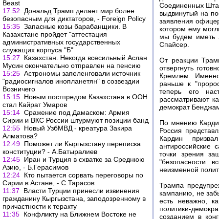
Beast
Соединенных Штат
17:52
Дональд Трамп делает мир более
выдвинутый на по
безопасным для диктаторов, - Foreign Policy
заявления офицер
15:35
Запасные козы барабанщики. В
котором ему могл
Казахстане пройдет "аттестация
мы будем иметь л
административных государственных
Спайсер.
служащих корпуса "Б"
15:27
Казахстан. Некогда всесильный Аслан
От реакции Трам
Мусин окончательно отправлен на пенсию
отвергнуть готов
15:25
Астрономы запеленговали источник
Кремлем. Именно
"радиосигналов инопланетян" в созвездии
раньше к "проро
Возничего
теперь его нас
15:15
Новым постпредом Казахстана в ООН
рассматривают ка
стал Кайрат Умаров
демократ Бенджам
15:14
Сражение под Дамаском: Армия
Сирии и ВКС России штурмуют позиции банд
По мнению Кардин
12:55
Новый УзбМВД - креатура Закира
Россия представл
Алматова?
Кардин призва
12:49
Поможет ли Кыргызстану переписка
антироссийские 
конституции? - А.Батыралиев
точки зрения за
12:45
Иран и Турция в схватке за Среднюю
"безопасности в
Азию, - Б.Герасимов
неизменной полит
12:24
Кто пытается сорвать переговоры по
Сирии в Астане, - С.Тарасов
Трампа предупреж
11:37
Власти Турции принесли извинения
кампанию, не заб
гражданину Кыргызстана, заподозренному в
есть неважно, к
причастности к теракту
политики-демокра
11:35
Конфликту на Ближнем Востоке не
созданием в кон