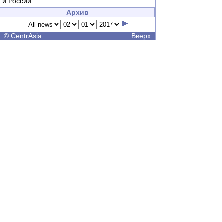
и России
Архив
©
CentrAsia
Вверх