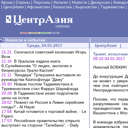
Архив
|
Страны
|
Персоны
|
Каталог
|
Новости
|
Дискуссии
|
Анекдо
|
ЦентрАзия
|
Афганистан
|
Казахстан
|
Кыргызстан
|
Таджикистан
|
Новости и события
|
Среда, 04.01.2017
ЦентрАзия
|
21:21
Скончался советский космонавт Игорь
Трамп: испытани
Волк
09:10 04.01.2017
21:16
В Уральске издана книга
Б.Сулейменова "О людях, экологии и
Николай БОБКИН |
биоресурсах Урало-Каспия"
21:11
"Киндера" Тулеушина выставили из
До инаугурации Д
руководства Казгосфонда "Даму"
не может с увере
20:30
Новым послом Таджикистана в
чем она повтори
Туркменистане стал Фаррух Шарифзода
Неопределенность 
20:28
В Таджикистане резко подскочили
цены на ослов
Похоже, что пер
18:02
Пожнет ли Россия в Ливии сирийские
разруливание ск
плоды? - Al Hayat
президентские в
17:58
Китай готовится к торговой войне, - Le
Вашингтона с Мос
Figaro
17:53
Российское правительство открыто
В команде избранн
выступает на стороне "Талибана", - Daily
доказательств п