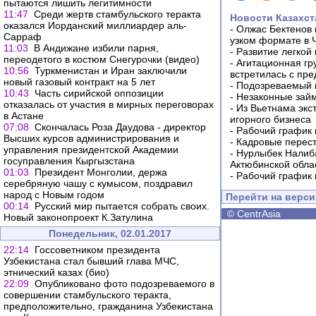
пытаются лишить легитимности
11:47
Среди жертв стамбульского теракта
Новости Казахст
оказался Иорданский миллиардер аль-
-
Олжас Бектенов 
Сарраф
узком формате в 
11:03
В Андижане избили парня,
-
Развитие легкой
переодетого в костюм Снегурочки (видео)
-
Агитационная гр
10:56
Туркменистан и Иран заключили
встретилась с пр
новый газовый контракт на 5 лет
-
Подозреваемый в
10:43
Часть сирийской оппозиции
-
Незаконные займ
отказалась от участия в мирных переговорах
-
Из Вьетнама экс
в Астане
игорного бизнеса
07:08
Скончалась Роза Даудова - директор
-
Рабочий график 
Высших курсов администрирования и
-
Кадровые перес
управления президентской Академии
-
Нурлыбек Налиб
госуправления Кыргызстана
Актюбинской обла
01:03
Президент Монголии, держа
-
Рабочий график 
серебряную чашу с кумысом, поздравил
народ с Новым годом
Перейти на верс
00:14
Русский мир пытается собрать своих.
©
CentrAsia
Новый законопроект К.Затулина
Понедельник, 02.01.2017
22:14
Госсоветником президента
Узбекистана стал бывший глава МЧС,
этнический казах (био)
22:09
Опубликовано фото подозреваемого в
совершении стамбульского теракта,
предположительно, гражданина Узбекистана