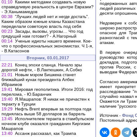
01:10
Какими методами создавать новую
подержанных авто
справедливую реальность в центре Евразии?
людей различных п
- Э.Ханымамедов
десяти опрошенны
00:38
"Лучших людей нет и негде достать".
Каким образом южные кланы Казахстана
Недоверие к соб
переделали советскую власть под себя
широко распростр
00:23
Засады, вызовы, угрозы… Что год
опасное для Тра
грядущий нам готовит? - А.Нагорный
разногласий с те
00:14
Ученые идиоты нашего времени. Кое-
атакам.
что о профессиональных экономистах. Ч 1-я,
- В.Катасонов
В первую очеред
руководство кот
Вторник, 03.01.2017
докладов, подгот
22:21
Конец эпохи сланца. Начало эры
против России, 
дорогой нефти, - В.Лактюшкин, А.Собко
выводам Федераль
21:01
Новым мэром Бишкека станет
ближайший кунак президента Албек
Согласно америка
Ибраимов
имеет приоритет
19:41
Мировая геополитика. Итоги 2016: год
расследование "
перелома, - Ю.Баранчик
случайно назвал 
19:40
Я.Машрапов: Я никак не причастен к
Окажется ли Трам
теракту в Турции
наличие "русского
19:29
Нефть Brent впервые за полтора года
поднялась выше 58 долларов за баррель
Источник -
Фонд 
13:45
Исполнителем теракта в стамбульском
Постоянный адрес
ночном клубе оказался гражданин Киргизии
Машрапов
13:40
Ассанж рассказал, как Трампа