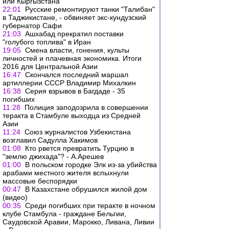
или Кыргызстана
22:01
Русские ремонтируют танки "Талибан"
в Таджикистане, - обвиняет экс-кундузский
губернатор Сафи
21:03
Ашхабад прекратил поставки
"голубого топлива" в Иран
19:05
Смена власти, гонения, культы
личностей и плачевная экономика. Итоги
2016 для Центральной Азии
16:47
Скончался последний маршал
артиллерии СССР Владимир Михалкин
16:38
Серия взрывов в Багдаде - 35
погибших
11:28
Полиция заподозрила в совершении
теракта в Стамбуле выходца из Средней
Азии
11:24
Союз журналистов Узбекистана
возглавил Садулла Хакимов
01:08
Кто рвется превратить Турцию в
"землю джихада"? - А.Арешев
01:00
В польском городке Элк из-за убийства
арабами местного жителя вспыхнули
массовые беспорядки
00:47
В Казахстане обрушился жилой дом
(видео)
00:35
Среди погибших при теракте в ночном
клубе Стамбула - граждане Бельгии,
Саудовской Аравии, Марокко, Ливана, Ливии