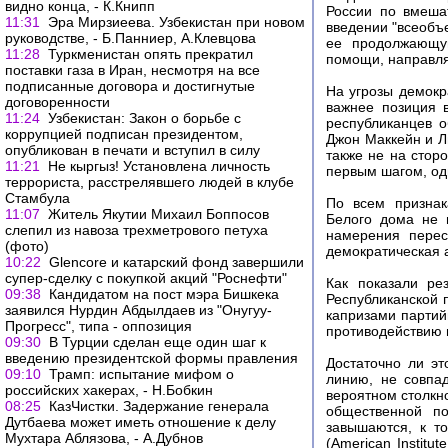
видно конца, - К.Книпп
России по вмеша
11:31
Эра Мирзиеева. Узбекистан при новом
введении "всеобъ
руководстве, - Б.Панниер, А.Клевцова
ее продолжающую
11:28
Туркменистан опять прекратил
помощи, направля
поставки газа в Иран, несмотря на все
подписанные договора и достигнутые
На угрозы демокр
договоренности
важнее позиция 
11:24
Узбекистан: Закон о борьбе с
республиканцев о
коррупцией подписан президентом,
Джон Маккейн и Л
опубликован в печати и вступил в силу
также не на стор
11:21
Не кыргыз! Установлена личность
первым шагом, од
террориста, расстрелявшего людей в клубе
Стамбула
По всем признак
11:07
Житель Якутии Михаил Боппосов
Белого дома не 
слепил из навоза трехметрового петуха
намерения перес
(фото)
демократическая 
10:22
Glencore и катарский фонд завершили
супер-сделку с покупкой акций "Роснефти"
Как показали ре
09:38
Кандидатом на пост мэра Бишкека
Республиканской 
заявился Нурдин Абдылдаев из "Онугуу-
капризами партий
Прогресс", типа - оппозиция
противодействию
09:30
В Турции сделан еще один шаг к
введению президентской формы правления
Достаточно ли эт
09:10
Трамп: испытание мифом о
линию, не совпа
российских хакерах, - Н.Бобкин
вероятном столкн
08:25
КазЧистки. Задержание генерала
общественной по
Дутбаева может иметь отношение к делу
завышаются, к т
Мухтара Аблязова, - А.Дубнов
(American Institu