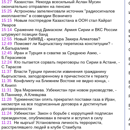
15:27
Казахстан. Некогда всесильный Аслан Мусин
окончательно отправлен на пенсию
15:25
Астрономы запеленговали источник "радиосигналов
инопланетян" в созвездии Возничего
15:15
Новым постпредом Казахстана в ООН стал Кайрат
Умаров
15:14
Сражение под Дамаском: Армия Сирии и ВКС России
штурмуют позиции банд
12:55
Новый УзбМВД - креатура Закира Алматова?
12:49
Поможет ли Кыргызстану переписка конституции? -
А.Батыралиев
12:45
Иран и Турция в схватке за Среднюю Азию, -
Б.Герасимов
12:24
Кто пытается сорвать переговоры по Сирии в Астане, -
С.Тарасов
11:37
Власти Турции принесли извинения гражданину
Кыргызстана, заподозренному в причастности к теракту
11:35
Конфликту на Ближнем Востоке не видно конца, -
К.Книпп
11:31
Эра Мирзиеева. Узбекистан при новом руководстве, -
Б.Панниер, А.Клевцова
11:28
Туркменистан опять прекратил поставки газа в Иран,
несмотря на все подписанные договора и достигнутые
договоренности
11:24
Узбекистан: Закон о борьбе с коррупцией подписан
президентом, опубликован в печати и вступил в силу
11:21
Не кыргыз! Установлена личность террориста,
расстрелявшего людей в клубе Стамбула