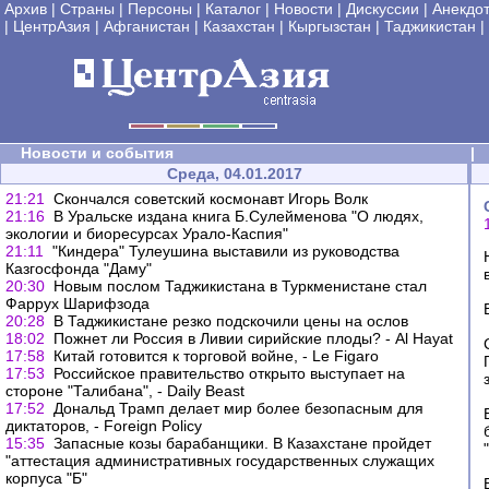
Архив
|
Страны
|
Персоны
|
Каталог
|
Новости
|
Дискуссии
|
Анекдо
|
ЦентрАзия
|
Афганистан
|
Казахстан
|
Кыргызстан
|
Таджикистан
|
Новости и события
|
Среда, 04.01.2017
21:21
Скончался советский космонавт Игорь Волк
21:16
В Уральске издана книга Б.Сулейменова "О людях,
экологии и биоресурсах Урало-Каспия"
21:11
"Киндера" Тулеушина выставили из руководства
Казгосфонда "Даму"
20:30
Новым послом Таджикистана в Туркменистане стал
Фаррух Шарифзода
20:28
В Таджикистане резко подскочили цены на ослов
18:02
Пожнет ли Россия в Ливии сирийские плоды? - Al Hayat
17:58
Китай готовится к торговой войне, - Le Figaro
17:53
Российское правительство открыто выступает на
стороне "Талибана", - Daily Beast
17:52
Дональд Трамп делает мир более безопасным для
диктаторов, - Foreign Policy
15:35
Запасные козы барабанщики. В Казахстане пройдет
"аттестация административных государственных служащих
корпуса "Б"