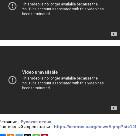
Источник -
Русская весна
Постоянный адрес статьи -
https://centrasia.org/newsA.php?st=1