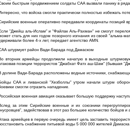
Своим быстрым продвижением солдаты САА вызвали панику в ряда
Интересно, что войска смогли практически полностью избежать пот
Сирийские военные оперативно передавали координаты позиций вр
Если "Джейш аль-Ислам" и "Файлак Аль-Рахман" не смогут перелом
может стать для них годом позорного изгнания из своей "альма-мат
удерживали более 4-х лет, передает агентство AMN.
САА штурмует район Вади-Барада под Дамаском
Во вторник армейцы продолжили начатую в выходные штурмовую
атаковав позиции террористов "Джабхат Фатх аш-Шам" (бывшая "Джа
В долине Вади-Барада расположены водные источники, снабжающи
Бойцы САА и ливанской "Хезболлы" утром начали штурм оборони
боевики смогли отразить нападение.
Российская военная авиация оказывает большую поддержку насту
Вслед за этим Сирийские военные и их союзники перегруппиро
"нусровцев", задействовав в этот раз большее количество бойцов и
Атака армейцев в первую очередь имеет цель заставить террористо
восстановить снабжение питьевой воды 5 000 000 жителей Дамаска 