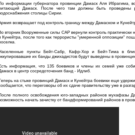
По информации губернатора провинции Дамаск Аля Ибрагима, во
питающий Дамаск. После чего там должны быть проведены р
водоснабжения столицы Сирии.
Армия возвращает под контроль границу между Дамаском и Кунейт
Во вторник Вооруженные силы САР вернули контроль практически 
и Кунейтра, после того как террористы "умеренной оппозиции" пош
поселка.
Населенные пункты Бейт-Сабр, Кафр-Хор и Бейт-Тима в ближ
оккупировавшие их банды джихадистов будут выведены в провинци
Есть информация, что 135 боевиков и члены их семей уже соби
Дамаск в центр сосредоточения банд - Идлиб.
Теперь на стыке провинций Дамаск и Кунейтра боевики еще удержив
сообщается, что переговоры об их сдаче правительству уже в разга
После полного освобождения юго-западных районов мухафазы Да
возможность начать зачистку от бандформирований районов в пров