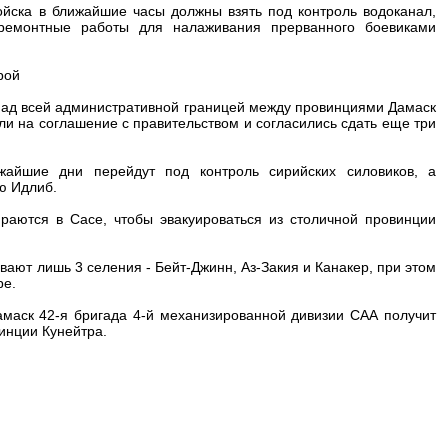
йска в ближайшие часы должны взять под контроль водоканал,
емонтные работы для налаживания прерванного боевиками
рой
над всей административной границей между провинциями Дамаск
ли на соглашение с правительством и согласились сдать еще три
айшие дни перейдут под контроль сирийских силовиков, а
ю Идлиб.
раются в Сасе, чтобы эвакуироваться из столичной провинции
ают лишь 3 селения - Бейт-Джинн, Аз-Закия и Канакер, при этом
ре.
маск 42-я бригада 4-й механизированной дивизии САА получит
инции Кунейтра.