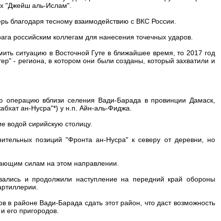
х "Джейш аль-Ислам".
ерь благодаря тесному взаимодействию с ВКС России.
ага российским коллегам для нанесения точечных ударов.
ить ситуацию в Восточной Гуте в ближайшее время, то 2017 год
ер" - региона, в котором они были созданы, который захватили и
 операцию вблизи селения Вади-Барада в провинции Дамаск,
бхат ан-Нусра"*) у н.п. Айн-аль-Фиджа.
е водой сирийскую столицу.
тельных позиций "Фронта ан-Нусра" к северу от деревни, но
пающим силам на этом направлении.
вались и продолжили наступление на передний край обороны
 артиллерии.
в в районе Вади-Барада сдать этот район, что даст возможность
и его пригородов.