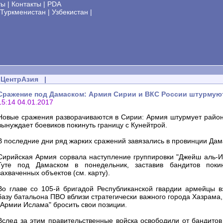
ты
|
Контакты
|
PDA
Туркменистан
|
Узбекистан
|
ЦентрАзия
|
Сражение под Дамаском: Армия Сирии и ВКС России штурмую
15:14 04.01.2017
Новые сражения разворачиваются в Сирии: Армия штурмует райо
вынуждает боевиков покинуть границу с Кунейтрой.
В последние дни ряд жарких сражений завязались в провинции Дам
Сирийская Армия сорвала наступление группировки "Джейш аль-И
Гуте под Дамаском в понедельник, заставив бандитов поки
захваченных объектов (см. карту).
Во главе со 105-й бригадой Республиканской гвардии армейцы в
базу батальона ПВО вблизи стратегически важного города Хазрама,
"Армии Ислама" бросить свои позиции.
Вслед за этим правительственные войска освободили от бандитов