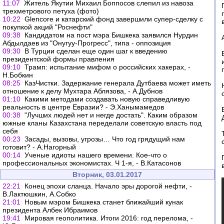
11:07
Житель Якутии Михаил Боппосов слепил из навоза
трехметрового петуха (фото)
10:22
Glencore и катарский фонд завершили супер-сделку с
покупкой акций "Роснефти"
09:38
Кандидатом на пост мэра Бишкека заявился Нурдин
Абдылдаев из "Онугуу-Прогресс", типа - оппозиция
09:30
В Турции сделан еще один шаг к введению
президентской формы правления
09:10
Трамп: испытание мифом о российских хакерах, -
Н.Бобкин
08:25
КазЧистки. Задержание генерала Дутбаева может иметь
отношение к делу Мухтара Аблязова, - А.Дубнов
01:10
Какими методами создавать новую справедливую
реальность в центре Евразии? - Э.Ханымамедов
00:38
"Лучших людей нет и негде достать". Каким образом
южные кланы Казахстана переделали советскую власть под
себя
00:23
Засады, вызовы, угрозы… Что год грядущий нам
готовит? - А.Нагорный
00:14
Ученые идиоты нашего времени. Кое-что о
профессиональных экономистах. Ч 1-я, - В.Катасонов
Вторник, 03.01.2017
22:21
Конец эпохи сланца. Начало эры дорогой нефти, -
В.Лактюшкин, А.Собко
21:01
Новым мэром Бишкека станет ближайший кунак
президента Албек Ибраимов
19:41
Мировая геополитика. Итоги 2016: год перелома, -