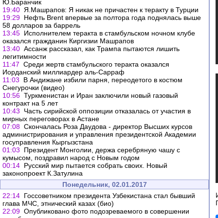
Ю.Баранчик
19:40
Я.Машрапов: Я никак не причастен к теракту в Турции
19:29
Нефть Brent впервые за полтора года поднялась выше
58 долларов за баррель
13:45
Исполнителем теракта в стамбульском ночном клубе
оказался гражданин Киргизии Машрапов
13:40
Ассанж рассказал, как Трампа пытаются лишить
легитимности
11:47
Среди жертв стамбульского теракта оказался
Иорданский миллиардер аль-Сарраф
11:03
В Андижане избили парня, переодетого в костюм
Снегурочки (видео)
10:56
Туркменистан и Иран заключили новый газовый
контракт на 5 лет
10:43
Часть сирийской оппозиции отказалась от участия в
мирных переговорах в Астане
07:08
Скончалась Роза Даудова - директор Высших курсов
администрирования и управления президентской Академии
госуправления Кыргызстана
01:03
Президент Монголии, держа серебряную чашу с
кумысом, поздравил народ с Новым годом
00:14
Русский мир пытается собрать своих. Новый
законопроект К.Затулина
Понедельник, 02.01.2017
22:14
Госсоветником президента Узбекистана стал бывший
глава МЧС, этнический казах (био)
22:09
Опубликовано фото подозреваемого в совершении