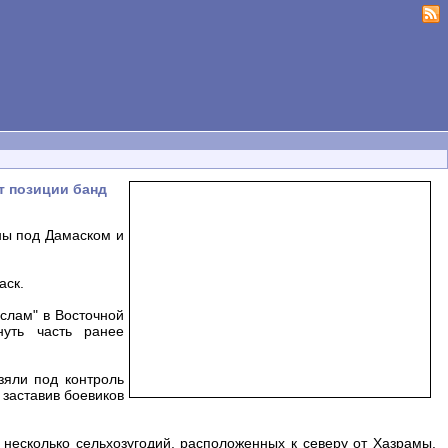
т позиции банд
ны под Дамаском и
аск.
слам" в Восточной
нуть часть ранее
зяли под контроль
 заставив боевиков
 несколько сельхозугодий, расположенных к северу от Хазрамы.