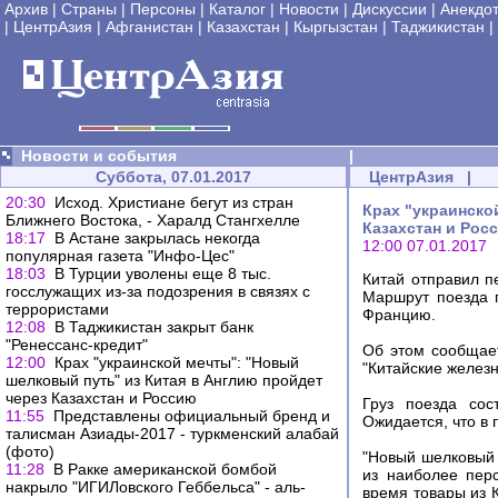
Архив
|
Страны
|
Персоны
|
Каталог
|
Новости
|
Дискуссии
|
Анекдо
|
ЦентрАзия
|
Афганистан
|
Казахстан
|
Кыргызстан
|
Таджикистан
|
Новости и события
|
Суббота, 07.01.2017
ЦентрАзия
|
20:30
Исход. Христиане бегут из стран
Крах "украинско
Ближнего Востока, - Харалд Стангхелле
Казахстан и Рос
18:17
В Астане закрылась некогда
12:00 07.01.2017
популярная газета "Инфо-Цес"
18:03
В Турции уволены еще 8 тыс.
Китай отправил п
госслужащих из-за подозрения в связях с
Маршрут поезда п
террористами
Францию.
12:08
В Таджикистан закрыт банк
"Ренессанс-кредит"
Об этом сообщает
12:00
Крах "украинской мечты": "Новый
"Китайские железн
шелковый путь" из Китая в Англию пройдет
через Казахстан и Россию
Груз поезда сос
11:55
Представлены официальный бренд и
Ожидается, что в 
талисман Азиады-2017 - туркменский алабай
(фото)
"Новый шелковый п
11:28
В Ракке американской бомбой
из наиболее пер
накрыло "ИГИЛовского Геббельса" - аль-
время товары из 