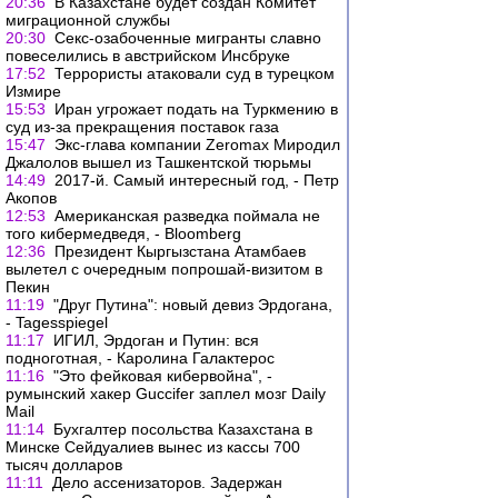
20:36
В Казахстане будет создан Комитет
миграционной службы
20:30
Секс-озабоченные мигранты славно
повеселились в австрийском Инсбруке
17:52
Террористы атаковали суд в турецком
Измире
15:53
Иран угрожает подать на Туркмению в
суд из-за прекращения поставок газа
15:47
Экс-глава компании Zeromax Миродил
Джалолов вышел из Ташкентской тюрьмы
14:49
2017-й. Самый интересный год, - Петр
Акопов
12:53
Американская разведка поймала не
того кибермедведя, - Bloomberg
12:36
Президент Кыргызстана Атамбаев
вылетел с очередным попрошай-визитом в
Пекин
11:19
"Друг Путина": новый девиз Эрдогана,
- Tagesspiegel
11:17
ИГИЛ, Эрдоган и Путин: вся
подноготная, - Каролина Галактерос
11:16
"Это фейковая кибервойна", -
румынский хакер Guccifer заплел мозг Daily
Mail
11:14
Бухгалтер посольства Казахстана в
Минске Сейдуалиев вынес из кассы 700
тысяч долларов
11:11
Дело ассенизаторов. Задержан