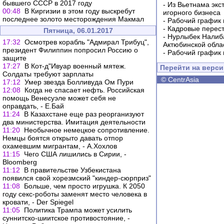
бывшего СССР в 2017 году
-
Из Вьетнама экс
00:48
В Киргизии в этом году выскребут
игорного бизнеса
последнее золото месторождения Макмал
-
Рабочий график 
-
Кадровые перес
Пятница, 06.01.2017
-
Нурлыбек Налиб
17:32
Осмотрев корабль "Адмирал Трибуц",
Актюбинской обла
президент Филиппин попросил Россию о
-
Рабочий график 
защите
17:27
В Кот-д"Ивуар военный мятеж.
Перейти на верс
Солдаты требуют зарплаты
©
CentrAsia
17:12
Умер звезда Болливуда Ом Пури
12:08
Когда не спасает нефть. Российская
помощь Венесуэле может себя не
оправдать, - Е.Бай
11:24
В Казахстане еще раз реорганизуют
два министерства. Имитация деятельности
11:20
Необычное немецкое сопротивление.
Немцы боятся открыто давать отпор
охамевшим мигрантам, - А.Хохлов
11:15
Чего США лишились в Сирии, -
Bloomberg
11:12
В правительстве Узбекистана
появился свой хорезмский "киндер-сюрприз"
11:08
Больше, чем просто игрушка. К 2050
году секс-роботы заменят место человека в
кровати, - Der Spiegel
11:05
Политика Трампа может усилить
суннитско-шиитское противостояние, -