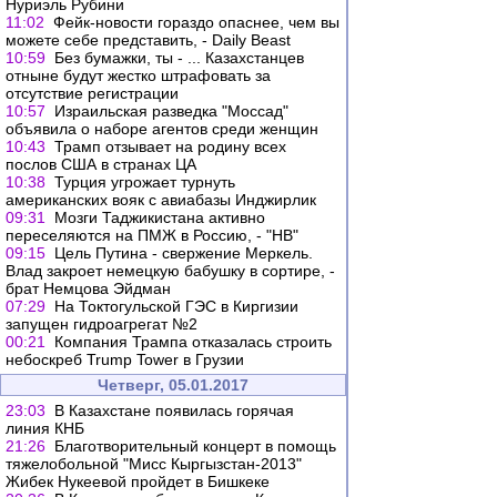
Нуриэль Рубини
11:02
Фейк-новости гораздо опаснее, чем вы
можете себе представить, - Daily Beast
10:59
Без бумажки, ты - ... Казахстанцев
отныне будут жестко штрафовать за
отсутствие регистрации
10:57
Израильская разведка "Моссад"
объявила о наборе агентов среди женщин
10:43
Трамп отзывает на родину всех
послов США в странах ЦА
10:38
Турция угрожает турнуть
американских вояк с авиабазы Инджирлик
09:31
Мозги Таджикистана активно
переселяются на ПМЖ в Россию, - "НВ"
09:15
Цель Путина - свержение Меркель.
Влад закроет немецкую бабушку в сортире, -
брат Немцова Эйдман
07:29
На Токтогульской ГЭС в Киргизии
запущен гидроагрегат №2
00:21
Компания Трампа отказалась строить
небоскреб Trump Tower в Грузии
Четверг, 05.01.2017
23:03
В Казахстане появилась горячая
линия КНБ
21:26
Благотворительный концерт в помощь
тяжелобольной "Мисс Кыргызстан-2013"
Жибек Нукеевой пройдет в Бишкеке