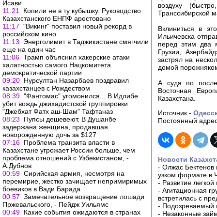
Исави
воздуху (быстр
11:21
Копили не в ту кубышку. Руководство
Транссибирской м
Казахстанского ЕНПФ арестовано
11:17
"Викинг" поставил новый рекорд в
Вклиниться в эт
российском кино
Ильичевска отпра
11:13
Энерголимит в Таджикистане смягчили
перед этим два 
еще на один час
Грузии, Азербай
11:06
Трамп объяснил хакерские атаки
застрял на неско
халатностью самого Нацкомитета
домой порожняко
демократической партии
09:20
Нурсултан Назарбаев поздравил
А судя по после
казахстанцев с Рождеством
Восточная Европ
08:39
"Фантомас" угомонился... В Идлибе
Казахстана.
убит вождь джихадистской группировки
"Джебхат Фатх аш-Шам" Тафтаназ
Источник -
Одесск
08:23
Пупсы дешевеют. В Душанбе
Постоянный адрес
задержана женщина, продавшая
новорожденную дочь за $127
07:16
Проблема транзита власти в
Казахстане угрожает России больше, чем
проблема отношений с Узбекистаном, -
Новости Казахст
А.Дубнов
-
Олжас Бектенов 
00:59
Сирийская армия, несмотря на
узком формате в 
перемирие, жестко зачищает непримиримых
-
Развитие легкой
боевиков в Вади Барада
-
Агитационная гр
00:57
Замечательное возвращение лошади
встретилась с пр
Пржевальского, - Пейдж Уильямс
-
Подозреваемый в
00:49
Какие события ожидаются в странах
-
Незаконные займ