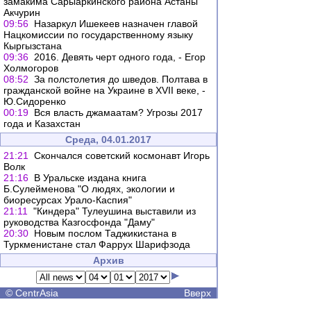
замакима Сарыаркинского района Астаны
Акчурин
09:56
Назаркул Ишекеев назначен главой
Нацкомиссии по государственному языку
Кыргызстана
09:36
2016. Девять черт одного года, - Егор
Холмогоров
08:52
За полстолетия до шведов. Полтава в
гражданской войне на Украине в XVII веке, -
Ю.Сидоренко
00:19
Вся власть джамаатам? Угрозы 2017
года и Казахстан
Среда, 04.01.2017
21:21
Скончался советский космонавт Игорь
Волк
21:16
В Уральске издана книга
Б.Сулейменова "О людях, экологии и
биоресурсах Урало-Каспия"
21:11
"Киндера" Тулеушина выставили из
руководства Казгосфонда "Даму"
20:30
Новым послом Таджикистана в
Туркменистане стал Фаррух Шарифзода
Архив
©
CentrAsia
Вверх