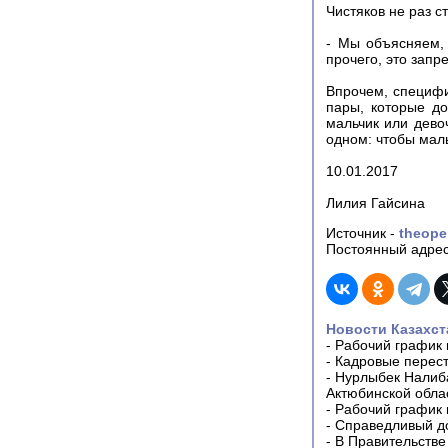
Чистяков не раз с
- Мы объясняем, 
прочего, это запр
Впрочем, специфи
пары, которые до
мальчик или девоч
одном: чтобы мал
10.01.2017
Лилия Гайсина
Источник -
theope
Постоянный адрес
Новости Казахст
-
Рабочий график 
-
Кадровые перес
-
Нурлыбек Налиб
Актюбинской обла
-
Рабочий график 
-
Справедливый до
-
В Правительстве