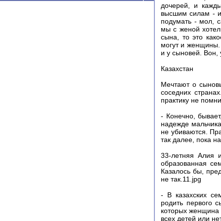
дочерей, и кажд
высшим силам - и
подумать - мол, с
мы с женой хотел
сына, то это как
могут и женщины. 
и у сыновей. Вон,
Казахстан
Мечтают о сыновь
соседних странах
практику не помни
- Конечно, бывает
надежде мальчика
не убиваются. Пра
так далее, пока н
33-летняя Алия 
образованная се
Казалось бы, пре
не так.11.jpg
- В казахских с
родить первого сы
которых женщина 
всех детей или нет