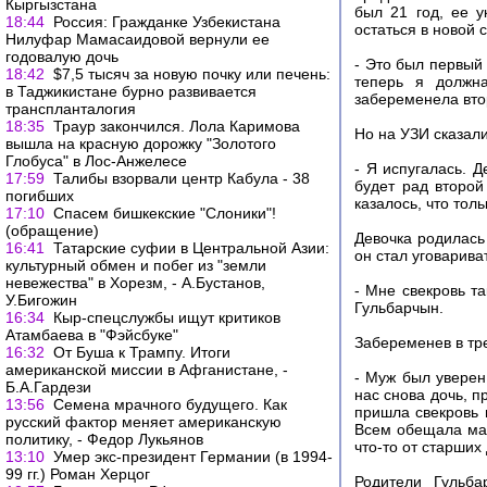
Кыргызстана
был 21 год, ее у
18:44
Россия: Гражданке Узбекистана
остаться в новой 
Нилуфар Мамасаидовой вернули ее
годовалую дочь
- Это был первый 
18:42
$7,5 тысяч за новую почку или печень:
теперь я должн
в Таджикистане бурно развивается
забеременела вто
транспланталогия
18:35
Траур закончился. Лола Каримова
Но на УЗИ сказали
вышла на красную дорожку "Золотого
Глобуса" в Лос-Анжелесе
- Я испугалась. 
17:59
Талибы взорвали центр Кабула - 38
будет рад второй
погибших
казалось, что тол
17:10
Спасем бишкекские "Слоники"!
(обращение)
Девочка родилась 
16:41
Татарские суфии в Центральной Азии:
он стал уговарива
культурный обмен и побег из "земли
невежества" в Хорезм, - А.Бустанов,
- Мне свекровь та
У.Бигожин
Гульбарчын.
16:34
Кыр-спецслужбы ищут критиков
Атамбаева в "Фэйсбуке"
Забеременев в тре
16:32
От Буша к Трампу. Итоги
американской миссии в Афганистане, -
- Муж был уверен,
Б.А.Гардези
нас снова дочь, п
13:56
Семена мрачного будущего. Как
пришла свекровь 
русский фактор меняет американскую
Всем обещала мал
политику, - Федор Лукьянов
что-то от старших
13:10
Умер экс-президент Германии (в 1994-
99 гг.) Роман Херцог
Родители Гульба