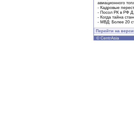
авиационного топ
-
Кадровые перес
-
Посол РК в РФ Д
-
Когда тайна ста
-
МВД: Более 20 с
Перейти на верс
©
CentrAsia