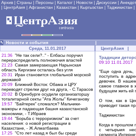
Архив
|
Страны
|
Персоны
|
Каталог
|
Новости
|
Дискуссии
|
Анекдо
|
ЦентрАзия
|
Афганистан
|
Казахстан
|
Кыргызстан
|
Таджикистан
|
Новости и события
|
Среда, 11.01.2017
ЦентрАзия
|
21:36
"Не так сели?.." - Елбасы поручил
Традиции деторож
перераспределить полномочия властей
09:10 11.01.2017
21:23
Самая замерзающая Нарынская
область Киргизии осталась без угля
"Еще одна дочь, 
20:31
Иран становится глобальной морской
поступить в адр
державой
девочек. В наше
20:09
Ближний Восток: Обама и ЦРУ
самое главное в 
переводят стрелки друг на друга, - С.Тарасов
будущем жить ей п
20:02
В Оренбурге осудили организаторшу
тоталитарной секты "Ата Жолы" Кичеганову
О том, как в Це
19:57
"Байтерек" сломался? Мальчики-
приводит такая пр
мажоры и падающая башня казахстанской
экономики, - Т.Ибраев
Таджикистан
19:44
"Борьба с терроризмом" за счет
населения: о новой регистрации в
Когда в прошлом 
Казахстане, - Ж.Алматбаева
с четырьмя нес
17:25
"Сто лет назад я был бы среди
сегмента Интерне