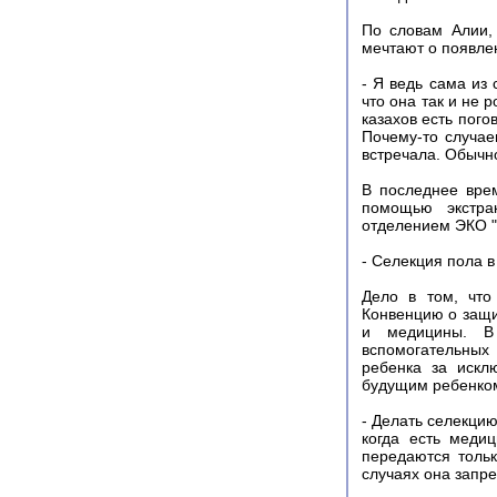
По словам Алии,
мечтают о появле
- Я ведь сама из 
что она так и не 
казахов есть погов
Почему-то случае
встречала. Обычно
В последнее врем
помощью экстрак
отделением ЭКО "
- Селекция пола в
Дело в том, что
Конвенцию о защи
и медицины. В 
вспомогательных
ребенка за искл
будущим ребенком
- Делать селекцию
когда есть меди
передаются тольк
случаях она запр