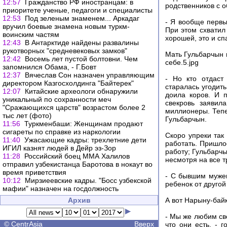
12:57
Гражданство РФ иностранцам: в
родственников с о
приоритете ученые, педагоги и специалисты
12:53
Под зеленым знаменем... Аркадаг
- Я вообще первы
вручил боевые знамена новым туркм-
При этом схватил
воинским частям
хорошей, это и сп
12:43
В Антарктиде найдены развалины
рукотворных "средневековых замков"
Мать Гульбарчын п
12:42
Восемь лет пустой болтовни. Чем
себе.5.jpg
запомнился Обама, - Г.Бовт
12:37
Вячеслав Сон назначен управляющим
- Но кто отдаст
директором Казгосхолдинга "Байтерек"
старалась угодить
12:07
Китайские археологи обнаружили
доила коров. И 
уникальный по сохранности меч
свекровь заявил
"Сражающихся царств" возрастом более 2
миллионеры. Тепе
тыс лет (фото)
Гульбарчын.
11:56
Туркменбаши: Женщинам продают
сигареты по справке из наркологии
Скоро упреки так
11:40
Ужасающие кадры: трехлетние дети
работать. Пришлос
ИГИЛ казнят людей в Дейр эз-Зор
работу; Гульбарчы
11:28
Российский боец ММА Халилов
несмотря на все т
отправил узбекистанца Баротова в нокаут во
время приветствия
- С бывшим мужем
10:12
Мирзиеевские кадры. "Босс узбекской
ребенок от другой
мафии" назначен на госдолжность
Архив
А вот Нарыну-байк
- Мы же любим свои
©
CentrAsia
Вверх
что они есть, - 