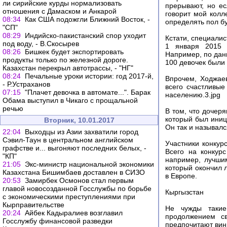
ли сирийские курды нормализовать
прерывают, но ес
отношения с Дамаском и Анкарой
говорит мой колл
08:34
Как США подожгли Ближний Восток, -
определять пол бу
"СП"
08:29
Индийско-пакистанский спор уходит
Кстати, специалис
под воду, - В.Скосырев
1 января 2015 г
08:26
Бишкек будет экспортировать
Например, по данн
продукты только по железной дороге.
100 девочек были
Казахстан перекрыл автотрассы, - "НГ"
08:24
Печальные уроки истории: год 2017-й,
Впрочем, Ходжаев
- Р.Устраханов
всего счастливые
07:15
"Плачет девочка в автомате...". Барак
населению.3.jpg
Обама выступил в Чикаго с прощальной
речью
В том, что дочер
который был ини
Вторник, 10.01.2017
Он так и называлс
22:04
Выходцы из Азии захватили город
Сэвил-Таун в центральном английском
Участники конкур
графстве и... выгоняют последних белых, -
Всего на конкур
"КП"
например, лучши
21:05
Экс-министр национальной экономики
который окончил л
Казахстана Бишимбаев доставлен в СИЗО
в Европе.
20:53
Замирбек Осмонов стал первым
главой новосозданной Госслужбы по борьбе
Кыргызстан
с экономическими преступлениями при
Кырправительстве
Не чужды такие
20:24
Айбек Кадыралиев возглавил
продолжением св
Госслужбу финансовой разведки
предпочитают вини