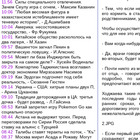
11:56
Силы специального отвлечения.
Зачем Сеулу игра с огнем, - Максим Казанин
- Тем, что если н
10:06
"Любая весомая фигура в
его кормить в ст
казахстанском истеблишменте имеет
родственниками, у
теневую историю", - Д.Ашимбаев
10:04
Америка: несостоявшееся
Чтобы осуществит
государство, - Фр.Фукуяма
что для нее это иг
10:01
Китайское общество раскололось на
два лагеря, - М.Хазин
- Вам когда-нибуд
09:57
Вашингтон загнал Пекин в
политическую ловушку, - И.Алкснис
- Да, врачи говор
09:54
Может ли база Инджирлик быть
во-вторых, будет 
закрыта на самом деле? - Хусейн Водиналы
09:29
Компартию Таджикистана возглавил
- Почти никто из 
доктор экономики Мирзоазим Насимов
от отца, - говор
09:19
Как Эрдоган подгоняет под себя
подробно, по ш
реальность, - Сюзанне Гюстен
предпочитают всю 
09:14
Украина – США: хитрые планы двух П,
- Арина Цуканова
Ходжаева такие п
09:10
Традиции деторождения в ЦА: третья
последние годы 
дочка - будет развод, - Л.Гайсина
ранних сроках, 
08:53
Китай запретил игру Pokemon Go как
дороговизну этого
социально опасную
нежелательной де
08:44
Астана не выдержит троих. Перед
переговорами по Сирии Россия сделала
2.JPG
ставку на альянс с Турцией
08:42
Талибы ставят теракты на поток, - "Къ"
- Если первый реб
08:37
Москва мирит Асада и Рожаву. Могут
сохраняют; если