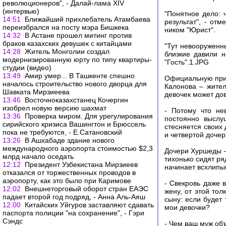
революционеров", - Далай-лама XIV
(интервью)
"Понятное дело: 
14:51
Ближайший прихлебатель Атамбаева
результат", - от
переизбрался на посту мэра Бишкека
ником "Юрист".
14:32
В Астане прошел митинг против
браков казахских девушек с китайцами
"Тут невооруженны
14:28
Житель Монголии создал
близкие давили н
модернизированную юрту по типу квартиры-
"Гость".1.JPG
студии (видео)
13:49
Амир умер... В Ташкенте спешно
Официальную прич
началось строительство нового дворца для
Калонова – жител
Шавката Мирзиеева
девочек может дов
13:46
Восточноказахстанец Кочергин
изобрел новую версию шахмат
- Потому что не
13:36
Проверка миром. Для урегулирования
постоянно выслу
сирийского кризиса Вашингтон и Брюссель
стесняется своих
пока не требуются, - Е.Сатановский
и четвертой дочер
13:26
В Ашхабаде здание нового
международного аэропорта стоимостью $2,3
Дочери Хуршеды –
млрд начало оседать
тихонько сидят ря
12:12
Президент Узбекистана Мирзиеев
начинает всхлипыв
отказался от торжественных проводов в
аэропорту, как это было при Каримове
- Свекровь даже 
12:02
Внешнеторговый оборот стран ЕАЭС
жену, от этой тол
падает второй год подряд, - Анна Аль-Аяш
сыну: если будет 
12:00
Китайских Уйгуров заставляют сдавать
мои девочки?
паспорта полиции "на сохранение", - Гэри
Сэндс
- Чем ваш муж об