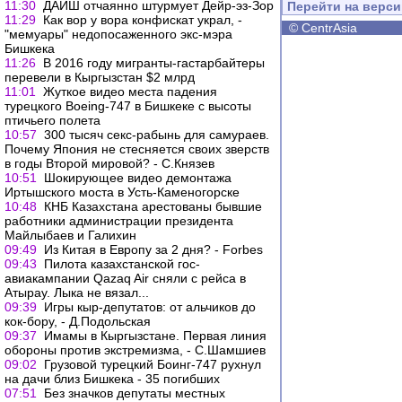
11:30
ДАИШ отчаянно штурмует Дейр-эз-Зор
Перейти на верс
11:29
Как вор у вора конфискат украл, -
©
CentrAsia
"мемуары" недопосаженного экс-мэра
Бишкека
11:26
В 2016 году мигранты-гастарбайтеры
перевели в Кыргызстан $2 млрд
11:01
Жуткое видео места падения
турецкого Boeing-747 в Бишкеке с высоты
птичьего полета
10:57
300 тысяч секс-рабынь для самураев.
Почему Япония не стесняется своих зверств
в годы Второй мировой? - С.Князев
10:51
Шокирующее видео демонтажа
Иртышского моста в Усть-Каменогорске
10:48
КНБ Казахстана арестованы бывшие
работники администрации президента
Майлыбаев и Галихин
09:49
Из Китая в Европу за 2 дня? - Forbes
09:43
Пилота казахстанской гос-
авиакампании Qazaq Air сняли с рейса в
Атырау. Лыка не вязал...
09:39
Игры кыр-депутатов: от альчиков до
кок-бору, - Д.Подольская
09:37
Имамы в Кыргызстане. Первая линия
обороны против экстремизма, - С.Шамшиев
09:02
Грузовой турецкий Боинг-747 рухнул
на дачи близ Бишкека - 35 погибших
07:51
Без значков депутаты местных