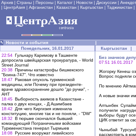
Архив
|
Страны
|
Персоны
|
Каталог
|
Новости
|
Дискуссии
|
Анекдо
|
ЦентрАзия
|
Афганистан
|
Казахстан
|
Кыргызстан
|
Таджикистан
|
Новости и события
|
Понедельник, 16.01.2017
Кыргызстан
|
22:54
Гульнару Каримову в Ташкенте
Без значков деп
допросила швейцарская прокуратура, - World
07:51 16.01.2017
Street Journal
20:38
Причины катастрофы бишкекского
Жогорку Кенеш оз
"Боина-747". Что известно
Вопрос подняли с
18:47
Раковая опухоль туркменской
медицины, или Почему при президенте-
По мнению Айтмам
враче здравоохранение дошло "до ручки", -
АНТ
А новые значки им
18:45
Выборность акимов в Казахстане -
палка о двух концах, - Д.Ашимбаев
Алтынбек Сулайм
18:42
Для чего Киргизия изменила
получили нагруд
конституцию, многие так и не поняли, - "DW"
выборы будут осе
18:32
В тюрьме скончался бывший
ЦИК ответит за св
командующий Пограничными войсками
Туркменистана генерал Тырмыев
Чыныбай Турсунб
18:08
Русские вооружат ливийского
рассмотреть в ком