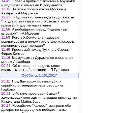
14:49
Елбасы прибыл с визитом в Абу-Даби
и подписал с шейхами 8 документов
13:16
Тегеран против союза Москвы и
Анкары, - А.Мардасов
12:23
В Туркменистане введена должность
"государственный министр", новый вице-
премьер и другие назначения
11:56
Азербайджан: перед "идеальным
штурмом", - А.Мгдесян
11:53
Кого в Узбекистане называют
мардикерами и почему это стало массовым
явлением среди женщин?
11:48
Крестовый поход Путина в Сирии, -
Фирас Контар
11:16
Шамухаммет Дурдылыев вновь стал
мэром Ашхабада
00:21
Об отношении радикального
исламизма к глобализации, - П.Густерин
Суббота, 14.01.2017
23:11
Под Дамаском боевики убили
сирийского генерала-переговорщика
Гадбана
20:31
В Астане арестован бывший
замруководителя администрации президента
Казахстана Майлыбаев
20:24
Российские "Камазы" выиграли оба
Дакара, на квадроцикле победил также