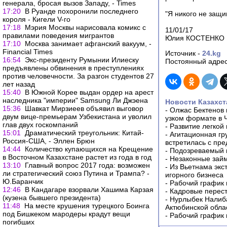
генерала, бросая вызов Западу, - Times
17:20
В Руанде похоронили последнего
"Я никого не защи
короля - Кигели V-го
17:18
Мэрия Москвы нарисовала комикс с
11/01/17
правилами поведения мигрантов
Юлия КОСТЕНКО
17:10
Москва занимает афганский вакуум, -
Financial Times
Источник -
24.kg
16:54
Экс-президенту Румынии Илиеску
Постоянный адрес
предъявлены обвинения в преступлениях
против человечности. За разгон студентов 27
лет назад
15:40
В Южной Корее выдан ордер на арест
наследника "империи" Samsung Ли Джэена
Новости Казахст
15:36
Шавкат Мирзиеев объявил выговор
-
Олжас Бектенов 
двум вице-премьерам Узбекистана и уволил
узком формате в 
глав двух госкомпаний
-
Развитие легкой
15:01
Драматический треугольник: Китай-
-
Агитационная гр
Россия-США, - Эллен Брюн
встретилась с пр
14:44
Количество купающихся на Крещение
-
Подозреваемый в
в Восточном Казахстане растет из года в год
-
Незаконные займ
13:10
Главный вопрос 2017 года: возможен
-
Из Вьетнама экс
ли стратегический союз Путина и Трампа? -
игорного бизнеса
Ю.Баранчик
-
Рабочий график 
12:46
В Кандагаре взорвали Хашима Карзая
-
Кадровые перес
(кузена бывшего президента)
-
Нурлыбек Налиб
11:48
На месте крушения турецкого Боинга
Актюбинской обла
под Бишкеком мародеры крадут вещи
-
Рабочий график 
погибших