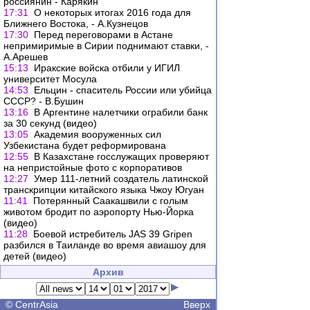
россиянин - Карякин
17:31
О некоторых итогах 2016 года для
Ближнего Востока, - А.Кузнецов
17:30
Перед переговорами в Астане
непримиримые в Сирии поднимают ставки, -
А.Арешев
15:13
Иракские войска отбили у ИГИЛ
университет Мосула
14:53
Ельцин - спаситель России или убийца
СССР? - В.Бушин
13:16
В Аргентине налетчики ограбили банк
за 30 секунд (видео)
13:05
Академия вооруженных сил
Узбекистана будет реформирована
12:55
В Казахстане госслужащих проверяют
на непристойные фото с корпоративов
12:27
Умер 111-летний создатель латинской
транскрипции китайского языка Чжоу Югуан
11:41
Потерянный Саакашвили с голым
животом бродит по аэропорту Нью-Йорка
(видео)
11:28
Боевой истребитель JAS 39 Gripen
разбился в Таиланде во время авиашоу для
детей (видео)
Архив
©
CentrAsia
Вверх