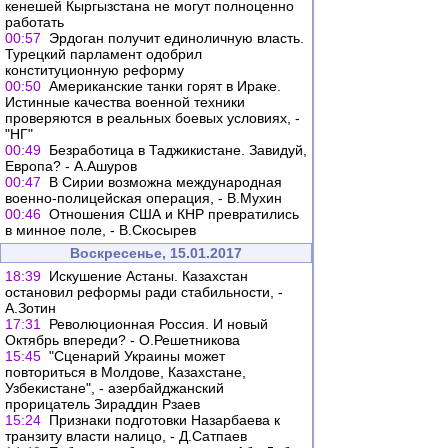
кенешей Кыргызстана не могут полноценно
работать
00:57
Эрдоган получит единоличную власть.
Турецкий парламент одобрил
конституционную реформу
00:50
Американские танки горят в Ираке.
Истинные качества военной техники
проверяются в реальных боевых условиях, -
"НГ"
00:49
Безработица в Таджикистане. Завидуй,
Европа? - А.Ашуров
00:47
В Сирии возможна международная
военно-полицейская операция, - В.Мухин
00:46
Отношения США и КНР превратились
в минное поле, - В.Скосырев
Воскресенье, 15.01.2017
18:39
Искушение Астаны. Казахстан
остановил реформы ради стабильности, -
А.Зотин
17:31
Революционная Россия. И новый
Октябрь впереди? - О.Решетникова
15:45
"Сценарий Украины может
повториться в Молдове, Казахстане,
Узбекистане", - азербайджанский
прорицатель Зираддин Рзаев
15:24
Признаки подготовки Назарбаева к
транзиту власти налицо, - Д.Сатпаев