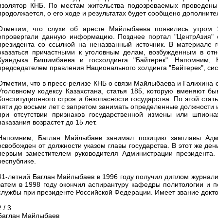
изолятор КНБ. По местам жительства подозреваемых проведены 
продолжается, о его ходе и результатах будет сообщено дополнител
Отметим, что слухи об аресте Майлыбаева появились утром 
опровергали данную информацию. Позднее портал "ЦентрАзия" 
президента со ссылкой на неназванный источник. В материале г
оказаться причастными к уголовным делам, возбужденным в от
Куандыка Бишимбаева и госхолдинга "Байтерек". Напомним, 
председателем правления Национального холдинга "Байтерек", сис
Отметим, что в пресс-релизе КНБ о связи Майлыбаева и Галихина 
Уголовному кодексу Казахстана, статья 185, которую вменяют б
Конституционного строя и безопасности государства. По этой ста
пяти до восьми лет с запретом занимать определенные должности 
при отсутствии признаков государственной измены или шпиона
наказания возрастет до 15 лет.
Напомним, Баглан Майлыбаев занимал позицию замглавы Адми
освобожден от должности указом главы государства. В этот же де
первым заместителем руководителя Администрации президента. 
республике.
41-летний Баглан Майлыбаев в 1996 году получил диплом журнали
затем в 1998 году окончил аспирантуру кафедры политологии и п
службы при президенте Российской Федерации. Имеет звание докто
2 / 3
Баглан Майлыбаев