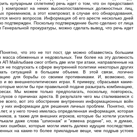
рить кулуарным сплетням) речь идет о том, что он предоставил
 ) компромат на неких высокопоставленных должностных лиц,
х преемников, а этот компромат, в случае его обнародования,
ается много вопросов. Информация об его аресте несколько дней
но подтвержден. Поскольку подтверждение было сделано от лица
 Генеральной прокуратуры, можно сделать вывод, что речь идет
Понятно, что это не тот пост, где можно обзавестись большим
я масса обиженных и недовольных. Тем более на эту должность
 АП Майлыбаев смог отбить две или три атаки, направленные на
лся не подпускать к сфере внутренней политики некоторых других
вать ситуацией в большем объеме. В этой связи, логично
ацию для борьбы со своими противниками. И, возможно, он
о и во внешнеполитических играх. К примеру, сбрасывая какие-
оторые могли бы при правильной подаче разыграть комбинацию,
ресах. Мы можем только предполагать, поскольку, повторюсь,
лухов о причинах ареста. В результате чего мы сталкиваемся с
рее всего, вот это обострение внутренних информационных войн
 у них информации для решения личных проблем. Понятно, что
 лет, и у него точно имелась определенная информация, которая
вников, а также для внешних игроков, которые бы хотели усилить
лькали даже слова "шпионаж" и "измена родине", но, я думаю,
ских ошибках, которые могли иметь далеко идущие последствия,
енных на какие-то более прикладные вещи, чем подрыв устоев