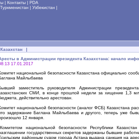
ты
|
Контакты
|
PDA
Туркменистан
|
Узбекистан
|
Казахстан
|
Аресты в Администрации президента Казахстана: начало ин
08:13 17.01.2017
Комитет национальной безопасности Казахстана официально сооб
Баглана Майлыбаева
Бывший заместитель руководителя Администрации президент
казахстанских СМИ, в конце прошлой недели за хищение 1,3 млр
бюджета, действительно арестован.
Комитет национальной безопасности (аналог ФСБ) Казахстана рас
что задержание Баглана Майлыбаева и другого, теперь уже быв
произошло 12 января.
"Комитетом национальной безопасности Республики Казахстан
разглашении государственных секретов задержаны бывшие работн
Есильским районным судом города Астана выдана санкция на арес