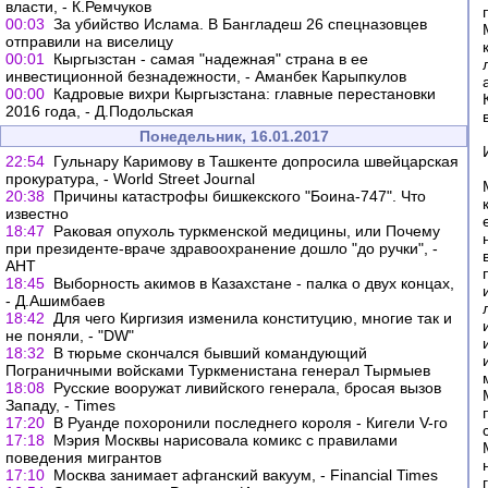
власти, - К.Ремчуков
00:03
За убийство Ислама. В Бангладеш 26 спецназовцев
отправили на виселицу
00:01
Кыргызстан - самая "надежная" страна в ее
инвестиционной безнадежности, - Аманбек Карыпкулов
00:00
Кадровые вихри Кыргызстана: главные перестановки
2016 года, - Д.Подольская
Понедельник, 16.01.2017
22:54
Гульнару Каримову в Ташкенте допросила швейцарская
прокуратура, - World Street Journal
20:38
Причины катастрофы бишкекского "Боина-747". Что
известно
18:47
Раковая опухоль туркменской медицины, или Почему
при президенте-враче здравоохранение дошло "до ручки", -
АНТ
18:45
Выборность акимов в Казахстане - палка о двух концах,
- Д.Ашимбаев
18:42
Для чего Киргизия изменила конституцию, многие так и
не поняли, - "DW"
18:32
В тюрьме скончался бывший командующий
Пограничными войсками Туркменистана генерал Тырмыев
18:08
Русские вооружат ливийского генерала, бросая вызов
Западу, - Times
17:20
В Руанде похоронили последнего короля - Кигели V-го
17:18
Мэрия Москвы нарисовала комикс с правилами
поведения мигрантов
17:10
Москва занимает афганский вакуум, - Financial Times