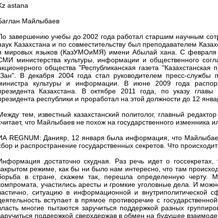
Kz astana
Баглан Майлыбаев
По завершению учебы до 2002 года работал старшим научным сотр
наук Казахстана и по совместительству был преподавателем Каза
и мировых языков (КазУМОиМЯ) имени Абылай хана. С февраля 
СМИ министерства культуры, информации и общественного согла
акционерного общества "Республиканская газета "Казахстанская 
"Зан". В декабря 2004 года стал руководителем пресс-службы п
министра культуры и информации. В июне 2009 года распоря
президента Казахстана. В октябре 2011 года, по указу главы 
президента республики и проработал на этой должности до 12 янва
Между тем, известный казахстанский политолог, главный редакто
считает, что Майлыбаев не похож на государственного изменника и
ИА REGNUM: Данияр, 12 января была информация, что Майлыбаева
сбор и распространение государственных секретов. Что происходит
Информация достаточно скудная. Раз речь идет о госсекретах, 
закрытом режиме, как бы ни было нам интересно, что там происход
борьба в стране, скажем так, перешла определенную черту. 
компромата, участились аресты и громкие уголовные дела. И можно
частично, ситуацию в информационной и внутриполитической с
деятельность вступает в прямое противоречие с государственно
власть многие пытаются заручиться поддержкой разных группиров
заручиться поддержкой сверхдержав в обмен на будущее взаимодей