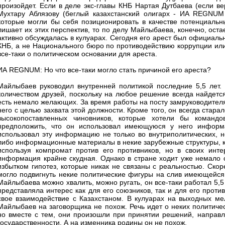
произойдет. Если в деле экс-главы КНБ Нартая Дутбаева (если ве
Мухтару Аблязову (беглый казахстанский олигарх - ИА REGNUM
которые могли бы себя позиционировать в качестве потенциальны
лишает их этих перспектив, то по делу Майлыбаева, конечно, ост
активно обсуждалась в кулуарах. Сегодня его арест был официаль
КНБ, а не Национального бюро по противодействию коррупции или
все-таки о политическом основании для ареста.
ИА REGNUM: Но что все-таки могло стать причиной его ареста?
Майлыбаев руководил внутренней политикой последние 5,5 лет. 
количеством друзей, поскольку на любое решение всегда найдетс
есть немало желающих. За время работы на посту замруководителя
него с целью захвата этой должности. Кроме того, он всегда стара
высокопоставленных чиновников, которые хотели бы командо
предположить, что он использовал имеющуюся у него информ
использовал эту информацию не только во внутриполитических, н
либо информационные материалы в некие зарубежные структуры, к
используя компромат против его противников, но в своих инте
информация крайне скудная. Однако в стране ходит уже немало с
избытком гипотез, которые никак не связаны с реальностью. Ско
могло подвигнуть некие политические фигуры на слив имеющейся
Майлыбаева можно хвалить, можно ругать, он все-таки работал 5,5
представляла интерес как для его союзников, так и для его проти
свое взаимодействие с Казахстаном. В кулуарах на выходных ме
Майлыбаев на заговорщика не похож. Речь идет о неких политиче
но вместе с тем, они произошли при принятии решений, направл
государственности. А на изменника родины он не похож.