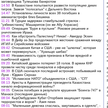
заговорщика Тулешова банкротом
14:50
В Казахстане попытаются развести популяцию диких
тигров. Завезя "полосатых" с Дальнего Востока
14:47
Установлены личности всех 38 погибших в
авиакатастрофе близ Бишкека
11:21
В Турции задержан стамбульский стрелок -
"узбекистанец" Машарипов (он же Абу Хорасан)
09:49
Операция "Буря в пустыне": Роковое решение и
уничтожение Ирака
09:45
Как обустроить Палестину? Никак! - Авигдор Эскин
09:44
В Дейр эз-Зор продолжаются жестокие сражения между
ИГИЛ и Сирийскими войсками
09:42
Отношения Китая и США - уже не "шлюпка", которая
может перевернуться, - "Хуаньцю шибао"
09:40
Независимость судов признана в Китае вредной и
ошибочной идеей
09:20
Китайский дракон потеряет 18 голов. В армии КНР
провели чистку среди генералов и офицеров
08:39
В США скончался последний астронавт, побывавший на
Луне - Юджин Сернан
08:26
"Исламское НАТО" объединяется с США, - "СП"
08:13
Аресты в Администрации президента Казахстана:
начало информационной войны?
08:05
Список погибших в результате крушения "Боинга-747" в
Манасе (последние данные)
08:04
КырОмбудсмен Кубат Оторбаев защищает права
террористов и воров? - Азия news
08:01
"Маленькая девочка спаслась, закутавшись в одеяло", -