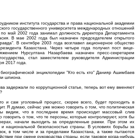
удником института государства и права национальной академии
хского государственного университета международных отношений
по май 2002 года занимал должность директора Департамента
сия. В мае 2002 года был назначен председателем открытого
правда". В сентябре 2003 года возглавил акционерное общество
резидента Казахстана. Через четыре года получил пост вице-
жением Нурсултана Назарбаева назначен пресс-секретарем
государства, стал заместителем руководителя Администрации
ря 2017 года.
р биографической энциклопедии "Кто есть кто" Данияр Ашимбаев
ли шпиона.
 задержали по коррупционной статье, теперь вот ему вменяют
?
то и сам уголовный процесс, скорее всего, будет проходить в
ит. Я думаю, сейчас уже можно говорить о том, что политическая
Мы видим, что в последнее время происходит массовый слив
 говорить о том, что те персоны, которые контролируют, хотя бы
ферах, начали выходить за определенные рамки. При этом их
й и национальной безопасностью страны. В условиях борьбы за
ок, в том числе и за пределами Казахстана, а также пытаются
ствие при смене руководства страны, если таковое когда-нибудь