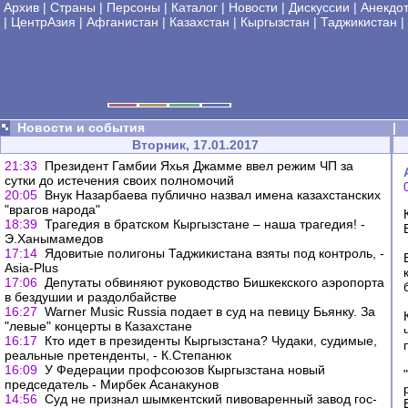
Архив
|
Страны
|
Персоны
|
Каталог
|
Новости
|
Дискуссии
|
Анекдо
|
ЦентрАзия
|
Афганистан
|
Казахстан
|
Кыргызстан
|
Таджикистан
|
Новости и события
|
Вторник, 17.01.2017
21:33
Президент Гамбии Яхья Джамме ввел режим ЧП за
сутки до истечения своих полномочий
20:05
Внук Назарбаева публично назвал имена казахстанских
"врагов народа"
18:39
Трагедия в братском Кыргызстане – наша трагедия! -
Э.Ханымамедов
17:14
Ядовитые полигоны Таджикистана взяты под контроль, -
Asia-Plus
17:06
Депутаты обвиняют руководство Бишкекского аэропорта
в бездушии и раздолбайстве
16:27
Warner Music Russia подает в суд на певицу Бьянку. За
"левые" концерты в Казахстане
16:17
Кто идет в президенты Кыргызстана? Чудаки, судимые,
реальные претенденты, - К.Степанюк
16:09
У Федерации профсоюзов Кыргызстана новый
председатель - Мирбек Асанакунов
14:56
Суд не признал шымкентский пивоваренный завод гос-