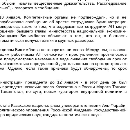
обыски, изъяты вещественные доказательства. Расследование
ьно", - говорится в сообщении.
13 января. Компетентные органы не подтверждали, но и не
опубликовал сообщение об аресте сотрудников Администрации
оворилось также о том, что задержанные сотрудники АП могут
ношении бывшего главы министерства национальной экономики
Куандыка Бишимбаева обвиняют в том, что он, в бытность
тематически получал взятки в крупных размерах.
с делом Бишимбаева не говорится ни слова. Между тем, согласно
ывшим работникам АП, относится к преступлениям против основ
тье предусмотрено наказание в виде лишения свободы на срок от
или заниматься определенной деятельностью на срок до трех лет
жа. Однако, если такие признаки будут обнаружены, то срок
нистрации президента до 12 января - в этот день он был
нь президент назначил посла Казахстана в России Марата Тажина
Тажин стал, по сути, новым куратором внутренней политики в
ста в Казахском национальном университете имени Аль-Фараби,
олитического управления Российской Академии государственной
ра юридических наук, кандидата политических наук.