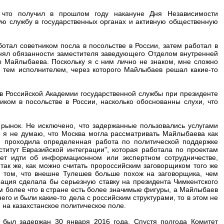
что получил в прошлом году накануне Дня Независимости
вую службу в государственных органах и активную общественную
отал советником посла в посольстве в России, затем работал в
лнял обязанности заместителя заведующего Отделом внутренней
 Майлыбаева. Поскольку я с ним лично не знаком, мне сложно
ь тем исполнителем, через которого Майлыбаев решал какие-то
в Российской Академии государственной службы при президенте
ком в посольстве в России, насколько обоснованны слухи, что
 рынок. Не исключено, что задержанные пользовались услугами
 я не думаю, что Москва могла рассматривать Майлыбаева как
м проходила определенная работа по политической поддержке
титут Евразийской интеграции", которая работала по проектам
ет идти об информационном или экспертном сотрудничестве,
ак же, как можно считать пророссийским заговорщиком того же
и том, что внешне Тулешев больше похож на заговорщика, чем
рация сделала бы серьезную ставку на президента Чимкентского
м более что в стране есть более значимые фигуры, а Майлыбаев
его и были какие-то дела с российским структурами, то в этом не
 на казахстанское политическое поле.
 был задержан 30 января 2016 года. Спустя полгода Комитет