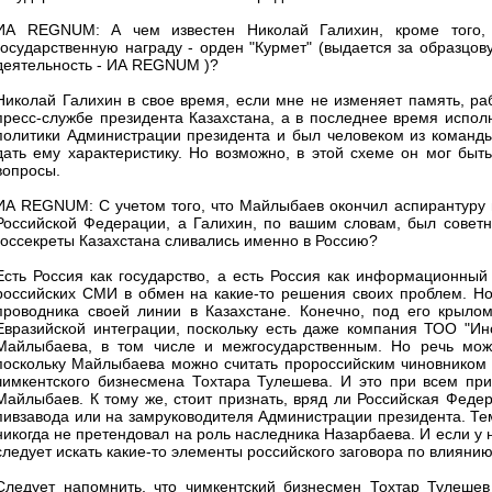
ИА REGNUM: А чем известен Николай Галихин, кроме того, 
государственную награду - орден "Курмет" (выдается за образцо
деятельность - ИА REGNUM )?
Николай Галихин в свое время, если мне не изменяет память, раб
пресс-службе президента Казахстана, а в последнее время испо
политики Администрации президента и был человеком из команды
дать ему характеристику. Но возможно, в этой схеме он мог быт
вопросы.
ИА REGNUM: С учетом того, что Майлыбаев окончил аспирантуру 
Российской Федерации, а Галихин, по вашим словам, был советни
госсекреты Казахстана сливались именно в Россию?
Есть Россия как государство, а есть Россия как информационный
российских СМИ в обмен на какие-то решения своих проблем. Но
проводника своей линии в Казахстане. Конечно, под его крыло
Евразийской интеграции, поскольку есть даже компания ТОО "Инс
Майлыбаева, в том числе и межгосударственным. Но речь мож
поскольку Майлыбаева можно считать пророссийским чиновником т
чимкентского бизнесмена Тохтара Тулешева. И это при всем пр
Майлыбаев. К тому же, стоит признать, вряд ли Российская Феде
пивзавода или на замруководителя Администрации президента. Те
никогда не претендовал на роль наследника Назарбаева. И если у н
следует искать какие-то элементы российского заговора по влиянию
Следует напомнить, что чимкентский бизнесмен Тохтар Тулешев