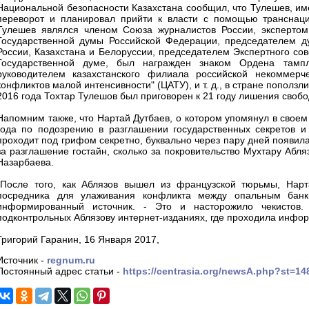
Национальной безопасности Казахстана сообщил, что Тулешев, име
переворот и планировал прийти к власти с помощью транснацио
Тулешев являлся членом Союза журналистов России, экспертом
Государственной думы Российской Федерации, председателем ду
России, Казахстана и Белоруссии, председателем Экспертного со
Государственной думе, был награжден знаком Ордена тампли
руководителем казахстанского филиала российской некоммерче
конфликтов малой интенсивности" (ЦАТУ), и т. д., в стране поползл
2016 года Тохтар Тулешов был приговорен к 21 году лишения свобо
Напомним также, что Нартай Дутбаев, о котором упомянул в свое
года по подозрению в разглашении государственных секретов и
проходит под грифом секретно, буквально через пару дней появила
за разглашение гостайн, сколько за покровительство Мухтару Абл
Назарбаева.
"После того, как Аблязов вышел из французской тюрьмы, Нарт
посредника для улаживания конфликта между опальным банки
информированный источник. - Это и насторожило чекистов.
подконтрольных Аблязову интернет-изданиях, где проходила инфор
Григорий Гаранин, 16 Января 2017,
Источник -
regnum.ru
Постоянный адрес статьи -
https://centrasia.org/newsA.php?st=1