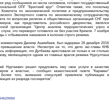
я ряд сообщников из числа силовиков, готовил государственный
нальной ОПГ "Братский круг". Отметим также, что поскольку
 Комитета по экономической политике и предпринимательству
мского Экспертного совета по экономическому сотрудничеству
вета по вопросам религии и общественных организаций СНГ при
еров, как представитель российского дворянства, являлся
ской организации "Центр анализа террористических угроз и
и слухи, что переворот готовился не без участия Кремля. 7 ноября
ды с отбыванием наказания в колонии строго режима.
м комментарии Данияр Ашимбаев, был задержан 26 декабря 2016
 превышении власти. Несмотря на то, что дело экс-главы КНБ
сь информация, что Дутбаева арестовали не только и не столько
язову, являющемуся одним из главных врагов режима Нурсултана
ай Нуртаевич решил предложить ему свои услуги в качестве
ром и властью, - сообщил казахстанской газете "Караван"
 Более того, внимание спецслужб привлекли публикации в
мация из разряда госсекретов".
484629980