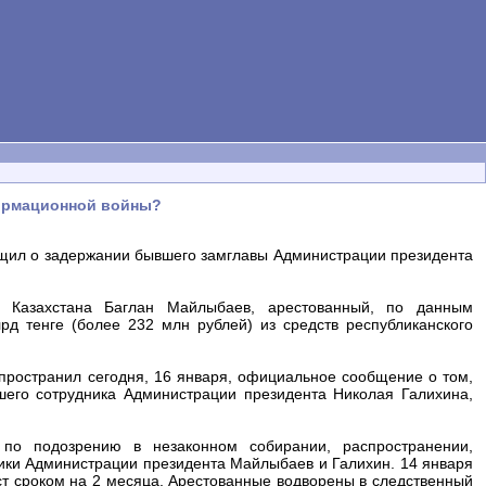
формационной войны?
щил о задержании бывшего замглавы Администрации президента
а Казахстана Баглан Майлыбаев, арестованный, по данным
д тенге (более 232 млн рублей) из средств республиканского
пространил сегодня, 16 января, официальное сообщение о том,
шего сотрудника Администрации президента Николая Галихина,
 по подозрению в незаконном собирании, распространении,
ики Администрации президента Майлыбаев и Галихин. 14 января
т сроком на 2 месяца. Арестованные водворены в следственный