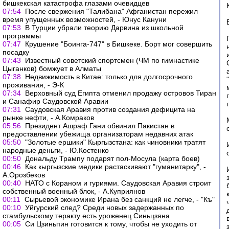
бишкекская катастрофа глазами очевидцев
07:54
После свержения "Талибана" Афганистан пережил
время упущенных возможностей, - Юнус Кануни
07:53
В Турции убрали теорию Дарвина из школьной
программы
07:47
Крушение "Боинга-747" в Бишкеке. Борт мог совершить
посадку
07:43
Известный советский спортсмен (ЧМ по гимнастике
Цыганков) бомжует в Алматы
07:38
Недвижимость в Китае: только для долгосрочного
проживания, - Э-К
07:34
Верховный суд Египта отменил продажу островов Тиран
и Санафир Саудовской Аравии
07:31
Саудовская Аравия против создания дефицита на
рынке нефти, - А.Комраков
05:56
Президент Ашраф Гани обвинил Пакистан в
предоставлении убежища организаторам недавних атак
05:50
"Золотые ершики" Кыргызстана: как чиновники тратят
народные деньги, - Ю.Костенко
00:50
Дональду Трампу подарят пол-Мосула (карта боев)
00:46
Как кыргызские медики растаскивают "гуманитарку", -
А.Орозбеков
00:40
НАТО с Кораном и гуриями. Саудовская Аравия строит
собственный военный блок, - А.Куприянов
00:11
Сырьевой экономике Ирана без санкций не легче, - "Къ"
00:10
Уйгурский след? Среди новых задержанных по
стамбульскому теракту есть уроженец Синьцзяна
00:05
Си Цзиньпин готовится к тому, чтобы не уходить от