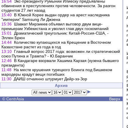
16:54
Экс-президенту Румынии Илиеску предъявлены
обвинения в преступлениях против человечности. За разгон
студентов 27 лет назад
15:40
В Южной Корее выдан ордер на арест наследника
"империи" Samsung Ли Джэена
15:36
Шавкат Мирзиеев объявил выговор двум вице-
премьерам Узбекистана и уволил глав двух госкомпаний
15:01
Драматический треугольник: Китай-Россия-США, -
Эллен Брюн
14:44
Количество купающихся на Крещение в Восточном
Казахстане растет из года в год
13:10
Главный вопрос 2017 года: возможен ли стратегический
союз Путина и Трампа? - Ю.Баранчик
12:46
В Кандагаре взорвали Хашима Карзая (кузена бывшего
президента)
11:48
На месте крушения турецкого Боинга под Бишкеком
мародеры крадут вещи погибших
11:30
ДАИШ отчаянно штурмует Дейр-эз-Зор
Архив
©
CentrAsia
Вверх