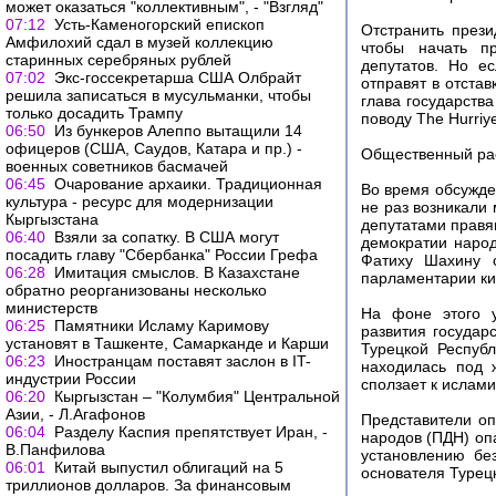
может оказаться "коллективным", - "Взгляд"
07:12
Усть-Каменогорский епископ
Отстранить прези
Амфилохий сдал в музей коллекцию
чтобы начать пр
старинных серебряных рублей
депутатов. Но е
07:02
Экс-госсекретарша США Олбрайт
отправят в отстав
решила записаться в мусульманки, чтобы
глава государства
только досадить Трампу
поводу The Hurriye
06:50
Из бункеров Алеппо вытащили 14
офицеров (США, Саудов, Катара и пр.) -
Общественный ра
военных советников басмачей
06:45
Очарование архаики. Традиционная
Во время обсужде
культура - ресурс для модернизации
не раз возникали
Кыргызстана
депутатами правя
06:40
Взяли за сопатку. В США могут
демократии народ
посадить главу "Сбербанка" России Грефа
Фатиху Шахину с
06:28
Имитация смыслов. В Казахстане
парламентарии кид
обратно реорганизованы несколько
министерств
На фоне этого у
06:25
Памятники Исламу Каримову
развития государ
установят в Ташкенте, Самарканде и Карши
Турецкой Респуб
06:23
Иностранцам поставят заслон в IT-
находилась под 
индустрии России
сползает к ислами
06:20
Кыргызстан – "Колумбия" Центральной
Азии, - Л.Агафонов
Представители оп
06:04
Разделу Каспия препятствует Иран, -
народов (ПДН) оп
В.Панфилова
установлению бе
06:01
Китай выпустил облигаций на 5
основателя Турец
триллионов долларов. За финансовым