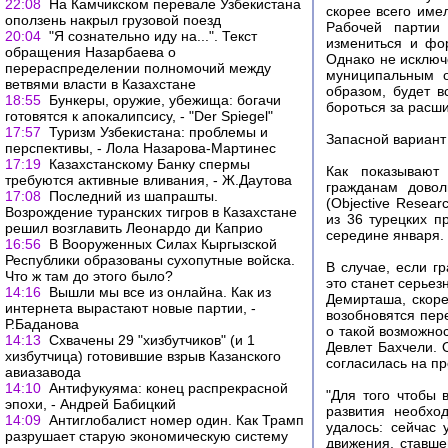
22:08
На Камчикском перевале Узбекистана
скорее всего име
оползень накрыл грузовой поезд
Рабочей партии
20:04
"Я сознательно иду на...". Текст
измениться и фор
обращения Назарбаева о
Однако не исключ
перераспределении полномочий между
муниципальным о
ветвями власти в Казахстане
образом, будет 
18:55
Бункеры, оружие, убежища: богачи
бороться за расши
готовятся к апокалипсису, - "Der Spiegel"
17:57
Туризм Узбекистана: проблемы и
Запасной вариант
перспективы, - Лола Назарова-Мартинес
17:19
Казахстанскому Банку спермы
Как показывают
требуются активные вливания, - Ж.Даутова
гражданам довол
17:08
Последний из шапрашты.
(Objective Resear
Возрождение туранских тигров в Казахстане
из 36 турецких п
решил возглавить Леонардо ди Каприо
середине января.
16:56
В Вооруженных Силах Кыргызской
Республики образованы сухопутные войска.
В случае, если г
Что ж там до этого было?
это станет серье
14:16
Вышли мы все из онлайна. Как из
Демирташа, скоре
интернета вырастают новые партии, -
возобновятся пер
Р.Баданова
о такой возможно
14:13
Схвачены 29 "хизбутчиков" (и 1
Девлет Бахчели. 
хизбутчица) готовившие взрыв Казанского
согласилась на п
авиазавода
14:10
Антифукуяма: конец распрекрасной
"Для того чтобы 
эпохи, - Андрей Бабицкий
развития необхо
14:09
Антиглобалист номер один. Как Трамп
удалось: сейчас
разрушает старую экономическую систему
движения, ставше