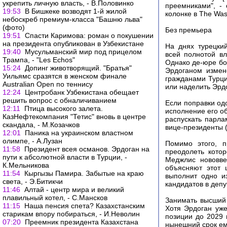
укрепить личную власть, - В.Половинко
преемниками", -
19:53
В Бишкеке возводят 1-й жилой
колонке в The Was
небоскреб премиум-класса "Башню льва"
(фото)
Без премьера
19:51
Спасти Каримова: роман о покушении
на президента опубликован в Узбекистане
На днях турецки
19:40
Мусульманский мир под прицелом
всей полнотой вл
Трампа, - "Les Echos"
Однако де-юре б
15:24
Допинг животворящий. "Братья"
Эрдоганом измен
Уильямс сразятся в женском финале
гражданами Турци
Australian Open по теннису
или наделить Эрд
12:24
Центробанк Узбекистана обещает
решить вопрос с обналичиванием
Если поправки од
12:11
Птица высокого залета.
исполнение его об
КазНефтекомпания "Тетис" вновь в центре
распускать парла
скандала, - М.Козачков
вице-президенты 
12:01
Паника на украинском властном
олимпе, - А.Лузан
Помимо этого, п
11:58
Президент всея османов. Эрдоган на
преодолеть кото
пути к абсолютной власти в Турции, -
Меджлис нововве
К.Мельникова
объясняют этот 
11:54
Кыргызы Памира. Забытые на краю
выполнит одно и
света, - Э.Битикчи
кандидатов в депут
11:46
Алтай - центр мира и великий
плавильный котел, - С.Мансков
Занимать высший 
11:15
Наша пенсия спета? Казахстанским
Хотя Эрдоган уже
старикам впору побираться, - И.Неволин
позиции до 2029 
07:20
Преемник президента Казахстана
нынешний срок ему