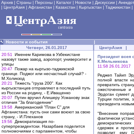
Архив
|
Страны
|
Персоны
|
Каталог
|
Новости
|
Дискуссии
|
Анекдо
|
ЦентрАзия
|
Афганистан
|
Казахстан
|
Кыргызстан
|
Таджикистан
|
Новости и события
|
Четверг, 26.01.2017
ЦентрАзия
|
20:51
Именем Каримова в Узбекистане
Президент всея о
назовут также завод, аэропорт, университет и
К.Мельникова
улицы
11:58 26.01.2017
20:47
Пожар на кыргызо-таджикской
границе. Поджог или несчастный случай? -
Реджеп Тайип Эр
М.Холикзод
полной власти н
20:21
Тяжесть "груза 200". Как
превратить стран
кыргызстанцев отправляют в последний путь
ожесточенные и 
из России на родину, - Е.Иващенко
Эрдоган сумеет д
20:07
Путин вручил Алишеру Усманову знак
Турции политик, 
отличия "За благодеяние"
президента новы
19:58
Американский "План С" для
Афганистана: пусть они сами воюют за свою
"Внесение поправ
страну, - И.Плеханов
фактически устано
19:56
Демократизация по-
демократических
суперпрезидентски. Назарбаев поделится
сдержек и против
полномочиями с парламентом, чтобы
позволит ему [