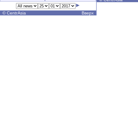
©
CentrAsia
Вверх