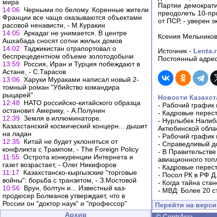
мира
Партии демократи
14:06
Черными по белому. Коренные жители
преодолеть 10-пр
Франции все чаще оказываются объектами
от ПСР, - уверен 
расовой ненависти, - М.Куракин
14:05
Аркадаг не унимается. В центре
Ксения Мельнико
Ашхабада сносят сотни жилых домов
14:02
Таджикистан отрапортовал о
Источник -
Lenta.
беспрецедентном объеме золотодобычи
Постоянный адрес
13:59
Россия, Иран и Турция побеждают в
Астане, - С.Тарасов
13:06
Харуки Мураками написал новый 2-
томный роман "Убийство командира
рыцарей"
Новости Казахст
12:48
НАТО российско-китайского образца
-
Рабочий график 
остановит Америку, - А.Полунин
-
Кадровые перес
12:39
Земля в иллюминаторе.
-
Нурлыбек Налиб
Казахстанский космический концерн... дышит
Актюбинской обла
на ладан
-
Рабочий график 
12:35
Китай не будет уклоняться от
-
Справедливый до
конфликта с Трампом, - The Foreign Policy
-
В Правительстве
11:55
Острота конкуренции Интернета и
авиационного топ
газет возрастает, - Олег Никифоров
-
Кадровые перес
11:17
Казахстанско-кыргызские "торговые
-
Посол РК в РФ Д
войны": борьба с транзитом, - З.Мостовой
-
Когда тайна ста
10:56
Врун, болтун и... Известный каз-
-
МВД: Более 20 с
продюсер Болманов утверждает, что в
России он "доктор наук" и "профессор"
Перейти на верс
Архив
©
CentrAsia