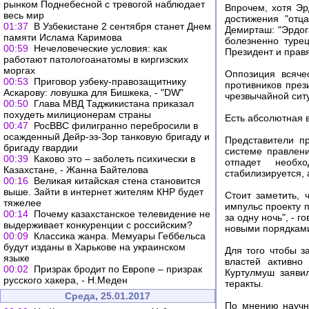
рынком Поднебесной с тревогой наблюдает
Впрочем, хотя Э
весь мир
достижения "отца
01:37
В Узбекистане 2 сентября станет Днем
Демирташ: "Эрдога
памяти Ислама Каримова
болезненно турец
00:59
Нечеловеческие условия: как
Президент и прав
работают патологоанатомы в киргизских
моргах
Оппозиция всяче
00:53
Приговор узбеку-правозащитнику
противников през
Аскарову: ловушка для Бишкека, - "DW"
чрезвычайной сит
00:50
Глава МВД Таджикистана приказал
похудеть милиционерам страны
Есть абсолютная в
00:47
РосВВС филигранно перебросили в
осажденный Дейр-эз-Зор танковую бригаду и
Представители п
бригаду гвардии
системе правлени
00:39
Каково это – заболеть психически в
отпадет необх
Казахстане, - Жанна Байтелова
стабилизируется, 
00:16
Великая китайская стена становится
выше. Зайти в интернет жителям КНР будет
Стоит заметить,
тяжелее
импульс проекту 
00:14
Почему казахстанское телевидение не
за одну ночь", - 
выдерживает конкуренции с российским?
новыми порядкам
00:09
Классика жанра. Мемуары Геббельса
будут изданы в Харькове на украинском
Для того чтобы з
языке
властей активно
00:02
Призрак бродит по Европе – призрак
Куртулмуш заявил
русского хакера, - Н.Меден
теракты.
Среда, 25.01.2017
По мнению научн