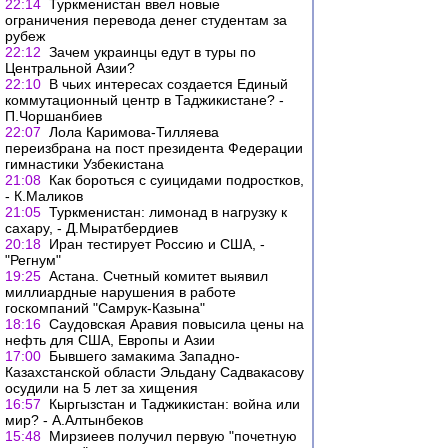
22:14
Туркменистан ввел новые
ограничения перевода денег студентам за
рубеж
22:12
Зачем украинцы едут в туры по
Центральной Азии?
22:10
В чьих интересах создается Единый
коммутационный центр в Таджикистане? -
П.Чоршанбиев
22:07
Лола Каримова-Тилляева
переизбрана на пост президента Федерации
гимнастики Узбекистана
21:08
Как бороться с суицидами подростков,
- К.Маликов
21:05
Туркменистан: лимонад в нагрузку к
сахару, - Д.Мыратбердиев
20:18
Иран тестирует Россию и США, -
"Регнум"
19:25
Астана. Счетный комитет выявил
миллиардные нарушения в работе
госкомпаний "Самрук-Казына"
18:16
Саудовская Аравия повысила цены на
нефть для США, Европы и Азии
17:00
Бывшего замакима Западно-
Казахстанской области Эльдану Садвакасову
осудили на 5 лет за хищения
16:57
Кыргызстан и Таджикистан: война или
мир? - А.Алтынбеков
15:48
Мирзиеев получил первую "почетную