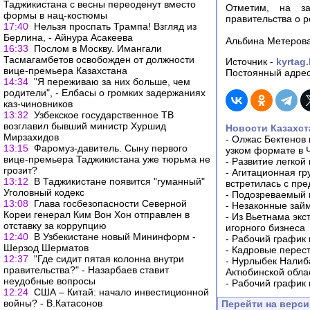
Таджикистана с весны переоденут вместо
Отметим, на за
формы в нац-костюмы
правительства о р
17:40
Нельзя проспать Трампа! Взгляд из
Берлина, - Айнура Асакеева
Альбина Метерова
16:33
Послом в Москву. Имангали
Тасмагамбетов освобожден от должности
Источник -
kyrtag
вице-премьера Казахстана
Постоянный адрес
14:34
"Я переживаю за них больше, чем
родители", - Елбасы о громких задержаниях
каз-чиновников
13:32
Узбекское государственное ТВ
возглавил бывший министр Хуршид
Новости Казахст
Мирзахидов
-
Олжас Бектенов 
13:15
Фаромуз-давитель. Сыну первого
узком формате в 
вице-премьера Таджикистана уже тюрьма не
-
Развитие легкой
грозит?
-
Агитационная гр
13:12
В Таджикистане появится "гуманный"
встретилась с пр
Уголовный кодекс
-
Подозреваемый в
13:08
Глава госбезопасности Северной
-
Незаконные займ
Кореи генерал Ким Вон Хон отправлен в
-
Из Вьетнама экс
отставку за коррупцию
игорного бизнеса
12:40
В Узбекистане новый Мининформ -
-
Рабочий график 
Шерзод Шерматов
-
Кадровые перес
12:37
"Где сидит пятая колонна внутри
-
Нурлыбек Налиб
правительства?" - Назарбаев ставит
Актюбинской обла
неудобные вопросы
-
Рабочий график 
12:24
США – Китай: начало инвестиционной
войны? - В.Катасонов
Перейти на верс