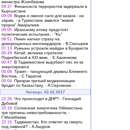
министра Жээнбекова
09:37
Финансиста террористов задержали в
Кыргызстане
09:09
Водка и свиное сало для казаха - не
харам, - в Туркестане завелся "живой
пророк" Амиралиев
09:05
Иранскому атому предстоят
политические испытания, - "Къ"
08:51
Пекин нагнал страху на
доморощенных миллиардеров, - В.Скосырев
07:13
Румыны устроили майдан в Бухаресте
00:49
Китай: великая стратегия
Поднебесной в XXI веке, - Е.Ханенкова
00:47
В Таджикистане вырубают лес из-за
энергокризиса
00:08
Трамп - танцующий дервиш Ближнего
Востока, - С.Тарасов
00:04
Призрак третьей модернизации
бродит по Казахстану, - А.Сергиенко
Четверг, 02.02.2017
22:26
Что происходит в ДНР? - Геннадий
Дубовой
22:18
Солнечная энергетика Узбекистана:
три причины невостребованности, -
Г.Милибаева
22:15
Таджикистан. Кто ответит за смерть
под лавиной? - А.Ашуров