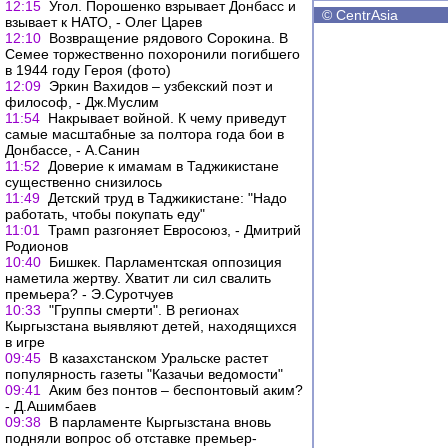
12:15
Угол. Порошенко взрывает Донбасс и
©
CentrAsia
взывает к НАТО, - Олег Царев
12:10
Возвращение рядового Сорокина. В
Семее торжественно похоронили погибшего
в 1944 году Героя (фото)
12:09
Эркин Вахидов – узбекский поэт и
философ, - Дж.Муслим
11:54
Накрывает войной. К чему приведут
самые масштабные за полтора года бои в
Донбассе, - А.Санин
11:52
Доверие к имамам в Таджикистане
существенно снизилось
11:49
Детский труд в Таджикистане: "Надо
работать, чтобы покупать еду"
11:01
Трамп разгоняет Евросоюз, - Дмитрий
Родионов
10:40
Бишкек. Парламентская оппозиция
наметила жертву. Хватит ли сил свалить
премьера? - Э.Суротчуев
10:33
"Группы смерти". В регионах
Кыргызстана выявляют детей, находящихся
в игре
09:45
В казахстанском Уральске растет
популярность газеты "Казачьи ведомости"
09:41
Аким без понтов – беспонтовый аким?
- Д.Ашимбаев
09:38
В парламенте Кыргызстана вновь
подняли вопрос об отставке премьер-