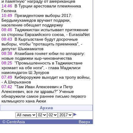
и памятную" награду от американцев
14:46
В Турции арестовали племянника
Гюлена
10:49
Президентские выборы 2017:
Бердымухамедов вручает подарки,
население обещает поддержку
08:46
Таджикистан испытывает притяжение
со стороны Евразийского союза, - EurasiaNet
08:43
В Кыргызстане будут досрочные
выборы, чтобы "протащить приемника", -
депутат Шыкмаматов
08:38
Атамбаев гоняет юбки по аппарату:
новые подвижки кыр-чиновничества
08:25
"Промышленность в Таджикистане
хромает на обе ноги", - глава Маджлиси
намояндагон Ш.Зухуров
07:49
Кибероружие выходит на тропу войны,
- А.Шерыханов
07:42
"Там Иван Алексеевич и Петр
Алексеевич, все ли здравы?" Ученые
обнаружили самое раннее письмо первого
калмыцкого хана Аюки
Архив
©
CentrAsia
Вверх