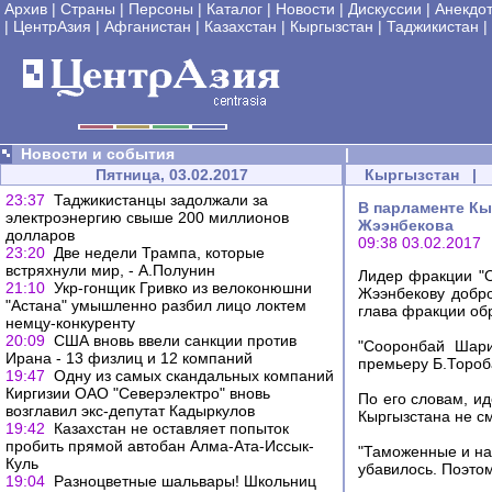
Архив
|
Страны
|
Персоны
|
Каталог
|
Новости
|
Дискуссии
|
Анекдо
|
ЦентрАзия
|
Афганистан
|
Казахстан
|
Кыргызстан
|
Таджикистан
|
Новости и события
|
Пятница, 03.02.2017
Кыргызстан
|
23:37
Таджикистанцы задолжали за
В парламенте Кы
электроэнергию свыше 200 миллионов
Жээнбекова
долларов
09:38 03.02.2017
23:20
Две недели Трампа, которые
встряхнули мир, - А.Полунин
Лидер фракции "
21:10
Укр-гонщик Гривко из велоконюшни
Жээнбекову добр
"Астана" умышленно разбил лицо локтем
глава фракции обр
немцу-конкуренту
20:09
США вновь ввели санкции против
"Сооронбай Шари
Ирана - 13 физлиц и 12 компаний
премьеру Б.Тороба
19:47
Одну из самых скандальных компаний
Киргизии ОАО "Северэлектро" вновь
По его словам, и
возглавил экс-депутат Кадыркулов
Кыргызстана не с
19:42
Казахстан не оставляет попыток
пробить прямой автобан Алма-Ата-Иссык-
"Таможенные и на
Куль
убавилось. Поэтом
19:04
Разноцветные шальвары! Школьниц