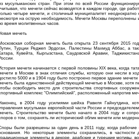
из мусульманских стран. При этом по всей России функциониру
учитывая, что мечети сейчас возводятся в каждом городе, где рабо
только четыре мечети, и столичный муниципалитет неоднократно 
несмотря на острую необходимость. Мечети Москвы переполнены и
во время молитвенных часов.
Новая мечеть
Московская соборная мечеть была открыта 23 сентября 2015 го
Путин, Турции Реджеп Эрдоган, Палестины Махмуд Аббас, а так
Катара, Кувейта, Кыргызстана, Саудовской Аравии, Таджикистан
России.
История мечети начинается с первой половины XIX века, когда та
мечети в Москве в знак отличия службы, которую они несли в хо
достигло 5000 и в 1904 году было построено первое здание мечети 
мечеть была единственной действующей мечетью в Москве, хотя пе
чтобы освободить место для строительства спортивных сооруже
спортивный комплекс "Олимпийский", расположенный напротив меч
Наконец, в 2004 году усилиями шейха Равиля Гайнутдина, кот
управления мусульман европейской части России и председателем
мечеть. Строительство мечети было начато в 2004 году и сопр
споров о том, сохранять ли исторический облик мечети или модерни
Споры были разрешены за один день в 2011 году, когда рабочие
основания. Но некоторые элементы сохранились, в частности 
традиционные элементы в декоре, арабские и турецкие мотивы,