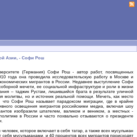
ой Азии, - Софи Рош
иверситете (Германия) Софи Рош - автор работ, посвященных
010 года она проводила исследовательскую работу в Москве и
экономических мигрантов в России. Недавнее выступление Софи
оборной мечети, ее социальной инфраструктуре и роли в жизни
ания – таджик Рустам, лишившийся брата в результате уличной
ля молитвы, но и источник реальной помощи. Мечеть, как место
, что Софи Рош называет парадоксом миграции, где в крайне
ивного освещения мигрантов российскими медиа, включая шоу
рантов изобразили шпателем, валиком и веником, а местных -
олитике в России и часто похвально отзываются о президенте
и.
человек, которое включает в себя татар, а также всех мусульман
т себя мусульманами, и 40 процентов всех мигрантов происходят