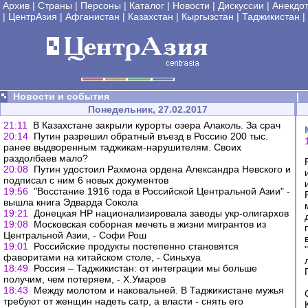
Архив
|
Страны
|
Персоны
|
Каталог
|
Новости
|
Дискуссии
|
Анекдо
|
ЦентрАзия
|
Афганистан
|
Казахстан
|
Кыргызстан
|
Таджикистан
|
Новости и события
|
Понедельник, 27.02.2017
21:11
В Казахстане закрыли курорты озера Алаколь. За срач
20:14
Путин разрешил обратный въезд в Россию 200 тыс.
ранее выдворенным таджикам-нарушителям. Своих
раздолбаев мало?
20:08
Путин удостоил Рахмона ордена Александра Невского и
подписал с ним 6 новых документов
19:56
"Восстание 1916 года в Российской Центральной Азии" -
вышла книга Эдварда Сокола
19:21
Донецкая НР национализировала заводы укр-олигархов
19:08
Московская соборная мечеть в жизни мигрантов из
Центральной Азии, - Софи Рош
19:01
Российские продукты постепенно становятся
фаворитами на китайском столе, - Синьхуа
18:49
Россия – Таджикистан: от интеграции мы больше
получим, чем потеряем, - Х.Умаров
18:43
Между молотом и наковальней. В Таджикистане мужья
требуют от женщин надеть сатр, а власти - снять его