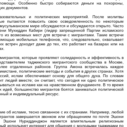
 помощи. Особенно быстро собираются деньги на похороны,
их документов.
зовательных и политических мероприятий. После молитвы
рые пытаются повысить свою осведомленность по некоторым
мусульманском мире обсуждаются и обсуждаются открыто. Часто
ени Мухиддин Кабири (лидер запрещенной Партии исламского
го из возможных мест для встречи с мигрантами. Такие встречи
омощью мобильных телефонов, что, следовательно, охватывает
х встреч доходит даже до тех, кто работает на базарах или на
ах.
 мигрантов, которые проявляют солидарность и эффективность в
дставителем таджикского мигрантского сообщества в Москве,
олее отдаленных районов. Группа Амона встречалась каждое
икистане, политические методы и события в других странах. Хотя
уссий, ислам обеспечивает основу для общего духа. По словам
т людей вместе; он считает, что сегодня ни одно политическое
вываться на исламе как на нравственном фундаменте. В то время
х идей, большинство мигрантов боятся заниматься политической
нный и индивидуальный ресурс.
ие об исламе, тесно связанное с их странами. Например, любой
игрантов завершается звонком или обращением по почте Эшони
. Эшони Нуриддинджон является влиятельным религиозным
торый использует интернет для общения с молодыми таджиками по