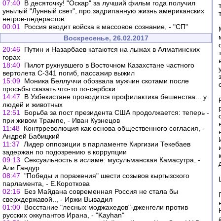
07:40
В десяточку! "Оскар" за лучший фильм года получил
унылый "Лунный свет", про задрипанную жизнь американских
негров-педерастов
00:01
Россия вводит войска в массовое сознание, - "СП"
Воскресенье, 26.02.2017
20:46
Путин и Назарбаев катаются на лыжах в Алматинских
горах
18:40
Пилот рухнувшего в Восточном Казахстане частного
вертолета С-341 погиб, пассажир выжил
15:09
Моника Беллуччи обозвала мужчин скотами после
просьбы сказать что-то по-сербски
14:47
В Узбекистане проводится профилактика бешенства... у
людей и животных
12:51
Борьба за пост президента США продолжается: теперь -
при живом Трампе, - Иван Кузнецов
11:48
Контрреволюция как основа общественного согласия, -
Андрей Бабицкий
11:37
Лидер оппозиции в парламенте Киргизии Текебаев
задержан по подозрению в коррупции
09:13
Сексуальность в исламе: мусульманская Камасутра, -
Али Гандур
08:47
"Победы и поражения" шести созывов кыргызского
парламента, - Е.Короткова
02:16
Без Майдана современная Россия не стала бы
сверхдержавой.., - Иржи Вывадил
01:00
Восстание "лесных моджахедов"-дженгели против
русских оккупантов Ирана, - "Kayhan"