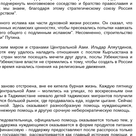
 подчеркнуть многовековое соседство и братство православия и
к мы знаем, благодаря этому стратегическому союзу Россия
рством".
ного ислама как части духовной жизни россиян. Он сказал, что
нных исламских ценностях, чтобы пресекались попытки навязать
его общего с подлинным исламом". Несомненно, строительство
и" Путина.
ским миром и странами Центральной Азии. Ильдар Аляутдинов,
хотя ему удалось наладить отношения с послом Кыргызстана в
стран могли посещать мечети друг друга, послы Узбекистана и
Узбекистане власти не стремились к тому, чтобы создать в России
же время начались гонения на религиозные движения.
 заново отстроена, вне ее кипела бурная жизнь. Каждую пятницу
ентральной Азии – молились на улицах, по воскресеньям они
ы в Таджикистане немало детей таджикских мигрантов получили
лся большой рынок, где продавалась еда, ходили цыгане. Сейчас
енной. Здесь оказывают разнообразную помощь нуждающимся,
денежную помощь и другую срочную небюрократическую помощь.
ледовательница, официально помощь оказывается только тем, у
 поддержка нуждающимся оказывается в форме продуктов питания
финансовую - поддержку предоставляют после расспроса только
 государство, рассматривается как главный источник помощи, и