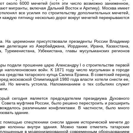
ют около 6000 мечетей (хотя эти число возможно заниженное,
тают мигранты, включая Дальний Восток и Арктику). Москва имеет
отклонял все усилия по строительству дополнительных мечетей,
 каждую пятницу несколько дорог вокруг мечетей перекрываются
да. На церемонии присутствовали президенты России Владимир
же делегации из Азербайджана, Иордании, Ирана, Казахстана,
а, Туркменистана, Узбекистана, главы мусульманских регионов
тары подали прошение царю Александру I о строительстве первой
де наполеоновских войн. К 1871 году число мусульман в городе
на средства татарского купца Салиха Ерзина. В советский период
ред московской Олимпиадой 1980 года власти хотели снести ее,
ний. Но мечеть устояла. Напоминанием о тех событиях служит
ети.
орый сегодня является председателем президиума Духовного
 Совета муфтиев России, было решено перестроить и расширить
овождалось различными конфликтами. В частности, было много
зовать здание.
 с помощью спецтехники снесли здание исторической мечети до
две колонны внутри здания. Можно также отметить татарские
 воплощенные в модернизированной современным оборудованием