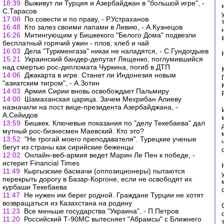
18:39
Выживут ли Турция и Азербайджан в "большой игре", -
С.Тарасов
17:08
По совести и по праву, - Р.Устраханов
16:48
Кто залез своими лапами в Ливию, - А.Кузнецов
16:26
Митингующим у Бишкекого "Белого Дома" подвезли
бесплатный горячий ужин - плов, хлеб и чай
16:03
Дела "Туркменгаза" никак не наладятся, - С.Гундогдыев
15:21
Украинский бандер-депутат Лященко, поглумившийся
над смертью рос-дипломата Чуркина, погиб в ДТП
14:06
Джакарта в игре. Станет ли Индонезия новым
"азиатским тигром", - А.Зотин
14:03
Армия Сирии вновь освобождает Пальмиру
14:00
Шамаханская царица. Зачем Мехрибан Алиеву
назначили на пост вице-президента Азербайджана, -
А.Сейидов
13:59
Бишкек. Ключевые показания по "делу Текебаева" дал
мутный рос-бизнесмен Маевский. Кто это?
13:52
"Не трогай моего преподавателя". Турецкие ученые
бегут из страны как сирийские беженцы
12:02
Онлайн-веб-армия ведет Марин Ле Пен к победе, -
истерит Financial Times
11:49
Кыргызские басмачи (оппозиционеры) пытаются
перекрыть дорогу в Базар-Коргоне, если не освободят их
курбаши Текебаева
11:47
Не нужен им берег родной. Граждане Турции не хотят
возвращаться из Казахстана на родину
11:23
Все меньше государства "Украина", - П.Петров
11:20
Российский Т-90МС вытесняет "Абрамсы" с Ближнего