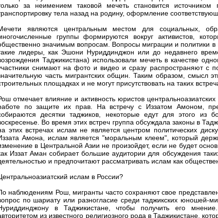
только за неимением таковой мечеть становится источником
транспортировку тела назад на родину, оформление соответствующ
Мечети являются центральным местом для социальных, обра
многочисленные группы формируются вокруг активистов, кото
общественно значимым вопросам. Вопросы миграции и политики в 
такие лидеры, как Эшони Нуриддинджон или до недавнего врем
возрождения Таджикистана) использовали мечеть в качестве одно
участники снимают на фото и видео и сразу распространяют с п
значительную часть мигрантских общин. Таким образом, смысл эти
строительных площадках и не могут присутствовать на таких встреч
Рош отмечает влияние и активность юристов центральноазиатских
работе по защите их прав. На встречу с Иззатом Амоном, пре
собираются десятки таджиков, некоторые едут для этого из б
воскресенье. Во время этих встреч группа обсуждала законы в Тадж
на этих встречах ислам не является центром политических диск
Иззата Амона, ислам является "моральным клеем", который держи
изменение в Центральной Азии не произойдет, если не будет осно
как Иззат Аман собирает большие аудитории для обсуждения таки
деятельностью и предпочитают рассматривать ислам как обществе
Центральноазиатский ислам в России?
По наблюдениям Рош, мигранты часто сохраняют свое представлен
вопрос по шариату или разногласие среди таджикских юношей-м
Нуриддинджону в Таджикистане, чтобы получить его мнение
авторитетом из известного религиозного рода в Таджикистане, ко