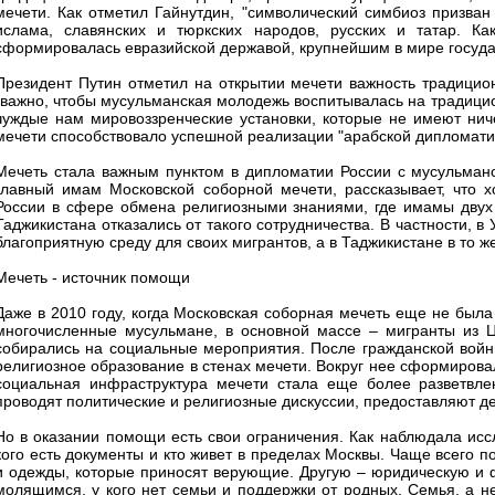
мечети. Как отметил Гайнутдин, "символический симбиоз призван
ислама, славянских и тюркских народов, русских и татар. Ка
сформировалась евразийской державой, крупнейшим в мире госуда
Президент Путин отметил на открытии мечети важность традицион
"важно, чтобы мусульманская молодежь воспитывалась на традицио
чуждые нам мировоззренческие установки, которые не имеют нич
мечети способствовало успешной реализации "арабской дипломати
Мечеть стала важным пунктом в дипломатии России с мусульман
главный имам Московской соборной мечети, рассказывает, что 
России в сфере обмена религиозными знаниями, где имамы двух 
Таджикистана отказались от такого сотрудничества. В частности, в 
благоприятную среду для своих мигрантов, а в Таджикистане в то 
Мечеть - источник помощи
Даже в 2010 году, когда Московская соборная мечеть еще не была
многочисленные мусульмане, в основной массе – мигранты из Ц
собирались на социальные мероприятия. После гражданской войн
религиозное образование в стенах мечети. Вокруг нее сформирова
социальная инфраструктура мечети стала еще более разветвл
проводят политические и религиозные дискуссии, предоставляют 
Но в оказании помощи есть свои ограничения. Как наблюдала исс
кого есть документы и кто живет в пределах Москвы. Чаще всего
и одежды, которые приносят верующие. Другую – юридическую и 
молящимся, у кого нет семьи и поддержки от родных. Семья, а не