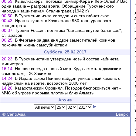
00:59
Кызыл-аскеры, потомки Кеймир-Кера и Кер-Оглы! У Вас
одна задача – разгром врага. Обращение Туркменского
народа к защитникам Сталинграда (1942 г.)
00:50
В Туркмении из-за холодов и снега гибнет скот
00:43
Иран закупает в Казахстане 950 тонн уранового
концентрата
00:37
Турция-Россия: политика "баланса внутри балансов", -
С.Тарасов
00:25
В Фергане за два дня двое заместителей хокимов
покончили жизнь самоубийством
Суббота, 25.02.2017
20:23
В Туркменистане утвержден новый состав кабинета
министров
16:14
На шее соседа в новый мир. Куда лететь таджикским
самолетам, - Ж.Хакимов
14:24
В Израильском Пкиине найден уникальный камень с
надписями на иврите, возрастом 1800 лет
14:20
Казахстанский Оровилл. Поводов беспокоиться нет -
МЧС об угрозе прорыва плотины близ Алматы
Архив
©
CentrAsia
Вверх