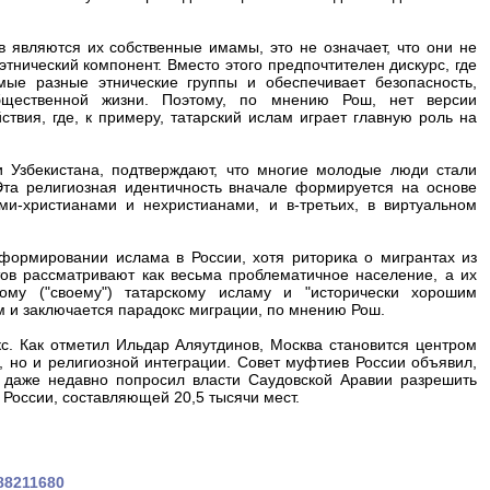
 являются их собственные имамы, это не означает, что они не
тнический компонент. Вместо этого предпочтителен дискурс, где
мые разные этнические группы и обеспечивает безопасность,
щественной жизни. Поэтому, по мнению Рош, нет версии
ствия, где, к примеру, татарский ислам играет главную роль на
 Узбекистана, подтверждают, что многие молодые люди стали
та религиозная идентичность вначале формируется на основе
ми-христианами и нехристианами, и в-третьих, в виртуальном
формировании ислама в России, хотя риторика о мигрантах из
ов рассматривают как весьма проблематичное население, а их
ому ("своему") татарскому исламу и "исторически хорошим
 и заключается парадокс миграции, по мнению Рош.
с. Как отметил Ильдар Аляутдинов, Москва становится центром
, но и религиозной интеграции. Совет муфтиев России объявил,
 даже недавно попросил власти Саудовской Аравии разрешить
 России, составляющей 20,5 тысячи мест.
488211680