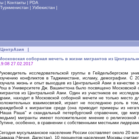
ты
|
Контакты
|
PDA
Туркменистан
|
Узбекистан
|
ЦентрАзия
|
Московская соборная мечеть в жизни мигрантов из Центральн
19:08 27.02.2017
Руководитель исследовательской группы в Гейдельбергском ун
изучению конфликтов в Таджикистане, исламу, демографии. С 2
изучала жизнь и опыт выходцев из Центральной Азии в качестве 
Рош в Университете Дж. Вашингтона было посвящено Московской с
мигрантов из Центральной Азии. Один из участников ее исследов
драки, находит в Московской соборной мечети не только место д
положительных взаимосвязей, играет не последнюю роль в том
враждебной к мигрантам среде (она приводит примеры из негат
"Наша Раша" и скандальный петербургский справочник, где миг
людьми) мигранты имеют положительное мнение о религиозной п
Путине, особенно, в сравнении с собственными местными лидерам
Сегодня мусульманское население России составляет около 20 млн 
Кавказа (Чечня, Дагестан). 10 процентов населения Москвы считаю