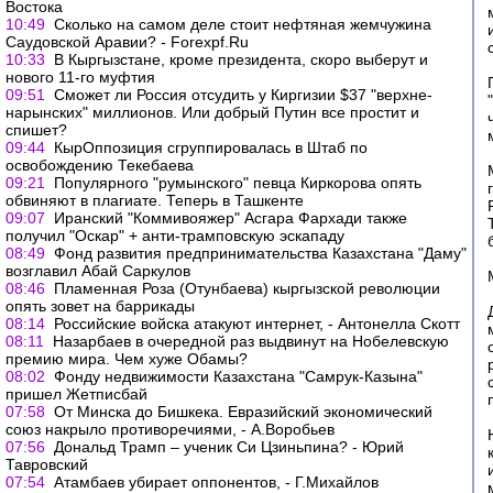
Востока
10:49
Сколько на самом деле стоит нефтяная жемчужина
Саудовской Аравии? - Forexpf.Ru
10:33
В Кыргызстане, кроме президента, скоро выберут и
нового 11-го муфтия
09:51
Сможет ли Россия отсудить у Киргизии $37 "верхне-
нарынских" миллионов. Или добрый Путин все простит и
спишет?
09:44
КырОппозиция сгруппировалась в Штаб по
освобождению Текебаева
09:21
Популярного "румынского" певца Киркорова опять
обвиняют в плагиате. Теперь в Ташкенте
09:07
Иранский "Коммивояжер" Асгара Фархади также
получил "Оскар" + анти-трамповскую эскападу
08:49
Фонд развития предпринимательства Казахстана "Даму"
возглавил Абай Саркулов
08:46
Пламенная Роза (Отунбаева) кыргызской революции
опять зовет на баррикады
08:14
Российские войска атакуют интернет, - Антонелла Скотт
08:11
Назарбаев в очередной раз выдвинут на Нобелевскую
премию мира. Чем хуже Обамы?
08:02
Фонду недвижимости Казахстана "Самрук-Казына"
пришел Жетписбай
07:58
От Минска до Бишкека. Евразийский экономический
союз накрыло противоречиями, - А.Воробьев
07:56
Дональд Трамп – ученик Си Цзиньпина? - Юрий
Тавровский
07:54
Атамбаев убирает оппонентов, - Г.Михайлов