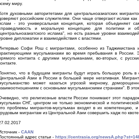
всему миру.
Хотя духовными авторитетами для центральноазиатских мигрантов
доверяют российским служителям. Они чаще отвергают ислам как э
ислам - это универсальная концепция, которая объединяет са
справедливость и моральную концепцию для политики и об
"центральноазиатского ислама", но есть разные уровни взаимодей
уровне дипломатии и взаимодействия с властями.
Интервью Софи Рош с мигрантами, особенно из Таджикистана и
практикующими мусульманами во время пребывания в России. Э
прямого контакта с другими мусульманами, во-вторых, с русски
контакте.
Понятно, что в будущем мигранты будут играть большую роль в 
Центральной Азии в России в большей мере негативная. Мигрант
мусульманство может казаться угрозой мирному, доморощенн
взаимоотношениям с основными мусульманскими странами". В этом
Очевидно, что религиозные власти России понимают этот парадок
мусульман СНГ, центром не только экономической и политической
что проблемы мигрантов-мусульман входят в их компетенцию, и
трудовым мигрантам из Центральной Азии совершить хадж по квоте
27.02.2017
Источник -
CAAN
Постоянный адрес статьи -
https://centrasia.org/newsA.php?st=1