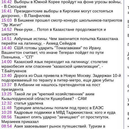
16:42
Выборы в Южной Корее пройдут на фоне угрозы войны,
- В.Скосырев
16:41
Президентские выборы в Киргизии могут состояться
досрочно, - В.Панфилова
15:03
В Бишкеке прошел смотр-конкурс школьников-патриотов
"Эр Жигит"
14:52
Реки-руки... Потоп в Казахстане продолжается и
ширится
14:51
Азбучные истины. Чем закончится попытка Казахстана
перейти на латиницу, - Ахмед Сейидов
14:40
США готовы ударить "Томагавками" по Ирану.
Вашингтон считает, что иначе Тегеран пойдет по пути
Пхеньяна, - "СП"
14:00
Казахский язык переходит на латиницу: столетие
мракобесия или спасение "казахской цивилизации", -
Т.Байтукенов
13:40
Дорога из Оша привела в Новую Москву. Задержан 10-й
подозреваемый по теракту в питер-метро, еще двое убиты
13:37
В Албании не нашлось претендентов на пост
президента
13:25
Такой ли уж "крепкий хозяйственник" аким
Кызылординской области Кушербаев? - САМ
12:32
статья удалена
11:48
Турецкие апельсины попали под пресс в ЕАЭС
10:28
Кадровые подвижки в МВД Таджикистана: кого и куда
08:56
Ташкент опять ударно "зачищают" от проституток.
Мирзиеев приказал
08:54
Азия завоевывает рынок путешествий. Туризм в