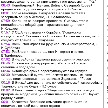
развивающихся странах стимулирует его дешевизна, - "Къ"
08:43
Непобедимый Пхеньян. Войну с Северной Кореей
придется вести до последнего солдата, - К.Сивков
08:01
Копье геноцида. Саудовская Аравия пытается
завершить войну в Йемене, - Е.Сатановский
07:59
Коалиция за разгром прошлого. У исламистов и
неолибералов общий враг – христианские ценности, -
И.Ходаков
07:57
У США нет стратегии борьбы с "Исламским
государством". Союзники на Ближнем Востоке не знают, чего
ожидать от Трампа, - Е.Пудовкин
07:54
Вашингтон играет на руку иранским консерваторам, -
И.Субботин
07:53
РосВласти пока оставляют Интернет в покое, -
Е.Трифонова
07:02
В 4-х районах Ташкента разом сменили хокимов
06:46
Ошские метро-террористы работали в Питере
семейным подрядом
00:34
Китайскую армия перегруппируют в 84 корпуса
00:30
Мстительный султан становится всесильным: чего
теперь стоит опасаться противникам Эрдогана, - "Focus"
00:16
В ближайшие две пятилетки сейсмической катастрофы в
Таджикистане не будет, - П.Ясунов
00:02
В Казахстане создана "Нацкомиссия по реализации
программы модернизации общественного сознания". Научат
родину любить...
00:01
Казахстан. Весеннее смывание денег: никто не
понимает, по чьей вине тонет страна