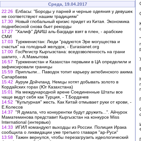
Среда, 19.04.2017
22:26
Елбасы: "Бороды у парней и черные одеяния у девушек
не соответствуют нашим традициям"
17:30
Новый глобальный кризис придет из Китая. Экономика
поднебесной снова бьет рекорды
17:27
"Халиф" ДАИШ аль-Багдади взят в плен, - арабские
СМИ
17:03
Туркменистан: Люди "радуются Эре могущества и
счастья" на голодный желудок, - Еurasianet.org
17:00
ГосРегистр Кыргызстана: вседозволенность на грани
шапито, - А.Мамытова
16:57
Туркменистан и Казахстан первыми в ЦА определили и
зафиксировали границы
15:59
Приплыли... Паводок топит карьеру актюбинского акима
Сапарбаева
15:42
Аурум Дойчланд. Немцы хотят добывать золото в
Кордайских горах (Юг Казахстана)
15:01
На международной арене Соединенные Штаты все
чаще ведут себя как Турция, - Т.Бордачев
14:52
"Культурная" жесть. Как Китай отмывает руки от крови, -
Е.Колесов
14:37
"Я думала, что конкурентки будут дружить...". Айчурок
Маматеминова представит Кыргызстан на конкурсе Miss
International (интервью)
14:33
ИГИЛ командуют выходцы из России. Полиция Ирака
сообщила о ликвидации уже третьего главаря "ар-Руси"
13:58
Тажин вернулся, чтобы перезагрузить идеологический