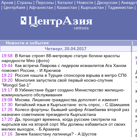
Архив
|
Страны
|
Персоны
|
Каталог
|
Новости
|
Дискуссии
|
Анекдо
|
ЦентрАзия
|
Афганистан
|
Казахстан
|
Кыргызстан
|
Таджикистан
|
Новости и события
|
Четверг, 20.04.2017
19:58
В Китае строят 88-метровую статую богини красоты
народности Мяо (фото)
19:44
Как встреча Лаврова с лидером исмаилитов Ага Ханом
поможет России, - И.Крючков
19:22
Россия нашла в Турции спонсоров взрыва в метро СПб
19:20
Монголия запустила свой первый космо-спутник
"Mongol Sat-1"
19:17
В Узбекистане будет создано Министерство жилищно-
коммунального обслуживания
19:08
Москва. Лишение гражданства дополнят и изменят
17:30
Китайский язык в Кыргызстане: есть спрос, - С.Шамшиев
17:26
Колесо фортуны. Бывший шофер Атамбаева второй раз
назначен советником президента Кыргызстана
17:20
Да, проходят времена, когда русские смотрели на
кыргызов как на второй сорт. Мы должны избавиться от своих
мелких выходок, - Б.Аракеев
17:15
Зачем Казахстану латиница? - А.Шустов