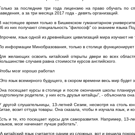
Только за последние три года лицензию на право обучать по с
заведения, а за три месяца 2017 года - девять организаций.
В настоящее время только в Бишкекском гуманитарном университет
36 из них получают специальность "философ" со знанием языка По
Впрочем, язык одной из древнейших цивилизаций мира изучают не т
По информации Минобразования, только в столице функционирует 37
Для желающих освоить китайский открыты двери во всех областя
большинстве случаев равна стоимости курсов английского.
Чтобы мозг хорошо работал
"Это язык всемирного будущего, в скором времени весь мир будет з
Она посещает курсы в столице и после окончания школы планирует
подтолкнули родители, у них есть друзья китайцы", - объяснила она
У другой слушательницы, 13-летней Сезим, несмотря на столь юн
Китае, возит оттуда товары. Она сказала, чтобы я изучала язык, и ко
Есть и те, кто посещает курсы для саморазвития. Например, 13-ле
языков, мозг начинает лучше работать".
"А китайский язык считается одним из сложных, вот и решила покорит