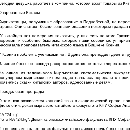
Сегодня девушка работает в компании, которая возит товары из Кит
Очарованные Китаем
Кыргызстанцы, получившие образование в Поднебесной, не перес
страны. Они считают беспочвенными опасения некоторых граждан 
"У китайцев нет намерения захватить, у них есть понятие "разв
перемен, и особенно быстрых, которые наши соседи могут привне
рассказала преподаватель китайского языка в Бишкеке Ксения.
У Ксении проблем с учениками нет. В день она преподает девяти гру
Влияние большого соседа распространяется не только через эконом
На одном из телеканалов Кыргызстана систематически выходят
популярном кыргызскоязычном радио начались передачи о произв
появились сказки китайских авторов, адресованные детям.
Преодолевая преграды
О том, как развивается ханьский язык в академической среде, по
филологии, декан кыргызско-китайского факультета КНУ Софья Апа
ИА "24.kg"
Фото ИА "24.kg". Декан кыргызско-китайского факультета КНУ Софь
По ее словам, только на их факультете осваивают речь большого со