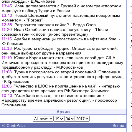
блок Акорды, - Д.Ашимбаев
13:45
Иран договаривается с Грузией о новом транспортном
маршруте в обход Турции и России
13:40
Новый Шелковый путь станет настоящим поворотным
моментом, - "Forbes"
12:38
Разразится ядерная война? - Верда Озер
11:20
Иван Охлобыстин написал новую книгу - "Песни
созвездия гончих псов" (анонс презентации)
11:15
Арабы и американцы схлестнулись в нефтяном бою, -
Ю.Левыкин
11:13
РосТуристы обходят Турцию. Опасаясь ограничений,
они чаще выбирают другие направления
11:10
Южная Корея может стать слишком левой для США.
Импичмент президента-консерватора привел к неожиданному
предвыборному раскладу, - М.Коростиков
11:08
Турция поссорилась со второй половиной. Оппозиция
требует отменить результаты конституционного референдума,
- К.Кривошеев
11:06
"Членство в ШОС не приглашение на чай", - интервью
спецпредставителя президента РФ Бахтиера Хакимова
10:40
"Атамбаев показал, что не имеет отношения к
мародерству времен апрельской революции", - профессор
Осмоналиев
Архив
©
CentrAsia
Вверх