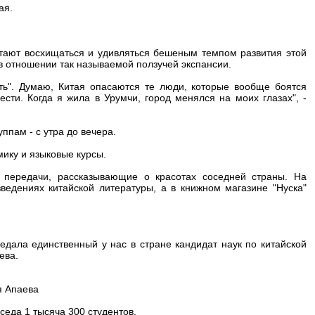
ая.
тают восхищаться и удивляться бешеным темпом развития этой
в отношении так называемой ползучей экспансии.
ить". Думаю, Китая опасаются те люди, которые вообще боятся
сти. Когда я жила в Урумчи, город менялся на моих глазах", -
ппам - с утра до вечера.
ику и языковые курсы.
 передачи, рассказывающие о красотах соседней страны. На
едениях китайской литературы, а в книжном магазине "Нуска"
ведала единственный у нас в стране кандидат наук по китайской
ева.
я Апаева
седа 1 тысяча 300 студентов.