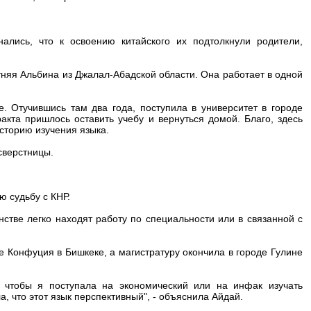
ались, что к освоению китайского их подтолкнули родители,
тняя Альбина из Джалал-Абадской области. Она работает в одной
е. Отучившись там два года, поступила в университет в городе
ракта пришлось оставить учебу и вернуться домой. Благо, здесь
историю изучения языка.
сверстницы.
ю судьбу с КНР.
тве легко находят работу по специальности или в связанной с
е Конфуция в Бишкеке, а магистратуру окончила в городе Гулине
, чтобы я поступала на экономический или на инфак изучать
а, что этот язык перспективный", - объяснила Айдай.