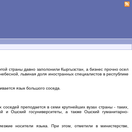
этой страны давно заполонили Кыргызстан, а бизнес прочно осел
днебесной, львиная доля иностранных специалистов в республике
вивается язык большого соседа.
 соседей преподается в семи крупнейших вузах страны - таких,
й и Ошский госуниверситеты, а также Ошский гуманитарно-
зжие носители языка. При этом, отметили в министерстве,