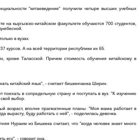
пециальности "китаеведение" получили четыре высших учебных
е на кыргызско-китайском факультете обучаются 700 студентов,
днебесной.
олько в вузах.
 курсов. А на всей территории республики их 65.
х, кроме Таласской. Причем стоимость обучения китайскому в
нать китайский язык", - считает бишкекчанка Ширин.
 поехать в сопредельную страну и поступать в вуз. "К изучению
 свой выбор.
ый возраст, вполне прагматичные планы. "Моя мама работает в
гда вырасту, буду работать с ней", - поделилась девочка.
тняя Нураим из Бишкека считает, что "когда человек знает много
ь его", - говорит она.