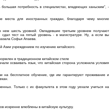
ь большая потребность в специалистах, владеющих ханьским", -
ые места для иностранных граждан, благодаря чему многие
 в нем шесть уровней. Овладевшие третьим уровнем получают
 сдал тест на пятый уровень - в магистратуре. Ну, а если вы
сказала Софья Апаева.
й Азии учреждением по изучению китайского.
оформлен в традиционном китайском стиле
чали осваивать язык, что китайская сторона усложнила условия
ли на бесплатное обучение, где им гарантируют проживание и
екан.
енных. Только с их факультета в этом году уехали учиться на
в искренне влюблены в китайскую культуру.