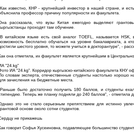
"Как известно, КНР - крупнейший инвестор в нашей стране, и ест
объяснила профессор причину популярности их факультета.
Она рассказала, что вузы Китая ежегодно выделяют грантов
кыргызстанцы проходят там обучение.
"В китайском языке есть свой аналог TOEFL, называется HSK,
возможность бесплатно обучаться на уровне бакалавриата, а кто
достигли шестого уровня, то можете учиться в докторантуре", - рас
Как она отметила, их факультет является крупнейшим в Центрально
ИА "24.kg"
Фото ИА "24.kg". Корридор кыргызско-китайского факультета КНУ 
По словам эксперта, отечественные студенты настолько хорошо на
для зачисления на бюджетные места.
"Раньше было достаточно получить 180 баллов, и студенты еха
стипендию. Теперь же планку подняли до 240 баллов", - отметила д
Однако это не стало серьезным препятствием для истинно увлеч
грантовой основе около сотни студентов.
Сердцу не прикажешь
Как говорит Софья Хусеиновна, подавляющее большинство студенто