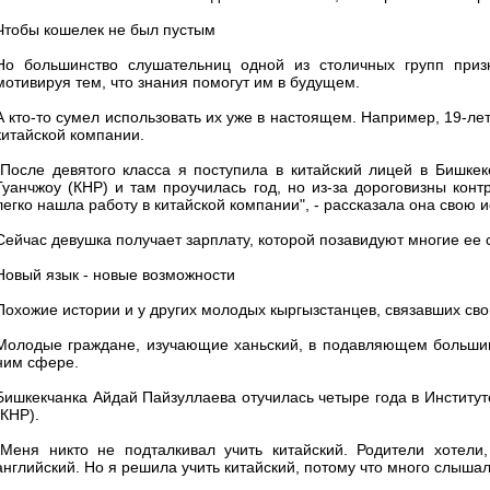
Чтобы кошелек не был пустым
Но большинство слушательниц одной из столичных групп призн
мотивируя тем, что знания помогут им в будущем.
А кто-то сумел использовать их уже в настоящем. Например, 19-ле
китайской компании.
"После девятого класса я поступила в китайский лицей в Бишкек
Гуанчжоу (КНР) и там проучилась год, но из-за дороговизны конт
легко нашла работу в китайской компании", - рассказала она свою 
Сейчас девушка получает зарплату, которой позавидуют многие ее 
Новый язык - новые возможности
Похожие истории и у других молодых кыргызстанцев, связавших сво
Молодые граждане, изучающие ханьский, в подавляющем большинс
ним сфере.
Бишкекчанка Айдай Пайзуллаева отучилась четыре года в Институт
(КНР).
"Меня никто не подталкивал учить китайский. Родители хотели
английский. Но я решила учить китайский, потому что много слышал