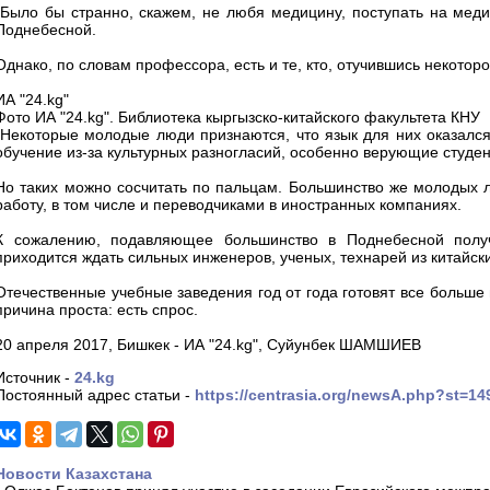
"Было бы странно, скажем, не любя медицину, поступать на медиц
Поднебесной.
Однако, по словам профессора, есть и те, кто, отучившись некотор
ИА "24.kg"
Фото ИА "24.kg". Библиотека кыргызско-китайского факультета КНУ
"Некоторые молодые люди признаются, что язык для них оказался
обучение из-за культурных разногласий, особенно верующие студен
Но таких можно сосчитать по пальцам. Большинство же молодых 
работу, в том числе и переводчиками в иностранных компаниях.
К сожалению, подавляющее большинство в Поднебесной получ
приходится ждать сильных инженеров, ученых, технарей из китайски
Отечественные учебные заведения год от года готовят все больше
причина проста: есть спрос.
20 апреля 2017, Бишкек - ИА "24.kg", Суйунбек ШАМШИЕВ
Источник -
24.kg
Постоянный адрес статьи -
https://centrasia.org/newsA.php?st=1
Новости Казахстана