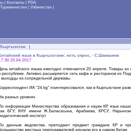
ты
|
Контакты
|
PDA
Туркменистан
|
Узбекистан
|
Кыргызстан
|
Китайский язык в Кыргызстане: есть спрос, - С.Шамшиев
17:30 20.04.2017
День китайского языка ежегодно отмечается 20 апреля. Товары из 
в республике. Активно расширяется сеть кафе и ресторанов из По
- выходцы из сопредельной державы.
Корреспондент ИА "24.kg" поинтересовался, как в Кыргызстане раз
На разных уровнях
По информации Министерства образования и науки КР, язык наших
как БГУ, КНУ имени Ж.Баласагына, Арабаева, КРСУ, Нарынски
педагогический институт.
По данным ведомства, преподают предмет граждане КР и прие
большинство местных преподавателей изучали его в самом Китае.