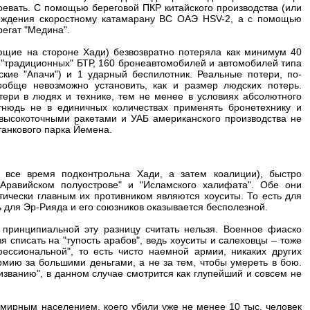
евать. С помощью береговой ПКР китайского производства (или
реждения скоростному катамарану ВС ОАЭ HSV-2, а с помощью
егат "Медина".
ющие на стороне Хади) безвозвратно потеряла как минимум 40
0 "традиционных" БТР, 160 бронеавтомобилей и автомобилей типа
кие "Апачи") и 1 ударный беспилотник. Реальные потери, по-
обще невозможно установить, как и размер людских потерь.
тери в людях и технике, тем не менее в условиях абсолютного
тнюдь не в единичных количествах применять бронетехнику и
высокоточными ракетами и УАБ американского производства не
танкового парка Йемена.
 все время подконтрольна Хади, а затем коалиции), быстро
Аравийском полуострове" и "Исламского халифата". Обе они
тически главным их противником являются хоуситы. То есть для
 для Эр-Рияда и его союзников оказывается бесполезной.
принципиальной эту разницу считать нельзя. Военное фиаско
 списать на "тупость арабов", ведь хоуситы и салеховцы – тоже
ссиональной", то есть чисто наемной армии, никаких других
мию за большими деньгами, а не за тем, чтобы умереть в бою.
изванию", в данном случае смотрится как глупейший и совсем не
мирным населением, коего убили уже не менее 10 тыс. человек