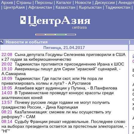
Архив
|
Страны
|
Персоны
|
Каталог
|
Новости
|
Дискуссии
|
Анекдо
|
ЦентрАзия
|
Афганистан
|
Казахстан
|
Кыргызстан
|
Таджикистан
|
Новости и события
|
Пятница, 21.04.2017
22:08
Сына депутата Госдумы Селезнева приговорили в США
к 27 годам за кибермошенничество
20:02
Таджикистан противится присоединению Ирана к ШОС
19:10
Американцы пишут для Сирии "иракский" сценарий, -
А.Самарина
18:09
Таджикистан: Где пасти скот, или Не пора ли
приватизировать холмы и луга? - А.Рустамов
18:05
Атамбаев ждет аудиенции у Путина, - В.Панфилова
14:03
В Туркменистане проведут конкурс красоты среди
ахалтекинских коней
13:57
Почему русские люди годами не могут получить
гражданство России, - Дина Карпицкая
08:21
КазЛатинизация: сможем ли мы осуществить эту
реформу? - САМ
08:14
Судьбу Франции решат недовольные. Последнее слово
на выборах президента остается за протестным электоратом, -
"НГ"