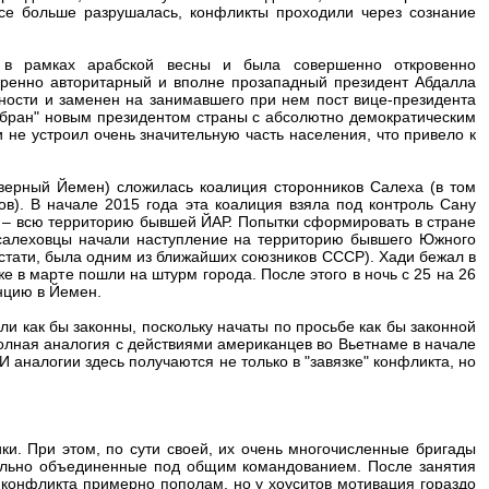
се больше разрушалась, конфликты проходили через сознание
 в рамках арабской весны и была совершенно откровенно
ренно авторитарный и вполне прозападный президент Абдалла
ности и заменен на занимавшего при нем пост вице-президента
збран" новым президентом страны с абсолютно демократическим
 не устроил очень значительную часть населения, что привело к
верный Йемен) сложилась коалиция сторонников Салеха (в том
в). В начале 2015 года эта коалиция взяла под контроль Сану
ро – всю территорию бывшей ЙАР. Попытки сформировать в стране
 салеховцы начали наступление на территорию бывшего Южного
тати, была одним из ближайших союзников СССР). Хади бежал в
 в марте пошли на штурм города. После этого в ночь с 25 на 26
нцию в Йемен.
и как бы законны, поскольку начаты по просьбе как бы законной
олная аналогия с действиями американцев во Вьетнаме в начале
 И аналогии здесь получаются не только в "завязке" конфликта, но
и. При этом, по сути своей, их очень многочисленные бригады
ально объединенные под общим командованием. После занятия
конфликта примерно пополам, но у хоуситов мотивация гораздо