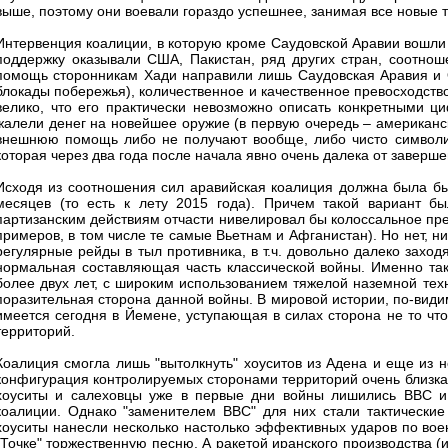
выше, поэтому они воевали гораздо успешнее, занимая все новые 
Интервенция коалиции, в которую кроме Саудовской Аравии вошли О
поддержку оказывали США, Пакистан, ряд других стран, соотнош
помощь сторонникам Хади направили лишь Саудовская Аравия и 
блокады побережья), количественное и качественное превосходство
велико, что его практически невозможно описать конкретными ц
жалели денег на новейшее оружие (в первую очередь – американск
внешнюю помощь либо не получают вообще, либо чисто символич
которая через два года после начала явно очень далека от заверше
Исходя из соотношения сил аравийская коалиция должна была бы
месяцев (то есть к лету 2015 года). Причем такой вариант бы
партизанским действиям отчасти нивелировал бы колоссальное пре
примеров, в том числе те самые Вьетнам и Афганистан). Но нет, 
регулярные рейды в тыл противника, в т.ч. довольно далеко захо
нормальная составляющая часть классической войны. Именно так
более двух лет, с широким использованием тяжелой наземной тех
поразительная сторона данной войны. В мировой истории, по-видим
имеется сегодня в Йемене, уступающая в силах сторона не то чт
территорий.
Коалиция смогла лишь "вытолкнуть" хоуситов из Адена и еще из 
конфигурация контролируемых сторонами территорий очень близка 
хоуситы и салеховцы уже в первые дни войны лишились ВВС 
коалиции. Однако "заменителем ВВС" для них стали тактические
хоуситы нанесли несколько настолько эффективных ударов по во
"Точке" торжественную песню. А ракетой иранского производства (