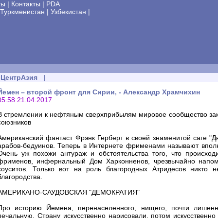
ты
|
Контакты
|
PDA
Туркменистан
|
Узбекистан
|
ЦентрАзия
|
Йемен – второй фронт для Сирии, - Александр Храмчихин
05:58 21.04.2017
В стремлении к нефтяным сверхприбылям мировое сообщество закр
союзников
Американский фантаст Фрэнк Герберт в своей знаменитой саге "
арабов-бедуинов. Теперь в Интернете фрименами называют вполне
Очень уж похожи антураж и обстоятельства того, что происход
фрименов, инфернальный Дом Харконненов, чрезвычайно напом
хоуситов. Только вот на роль благородных Атридесов никто 
благородства.
АМЕРИКАНО-САУДОВСКАЯ "ДЕМОКРАТИЯ"
Про историю Йемена, перенаселенного, нищего, почти лишенн
печальную. Страну искусственно нарисовали, потом искусственно 