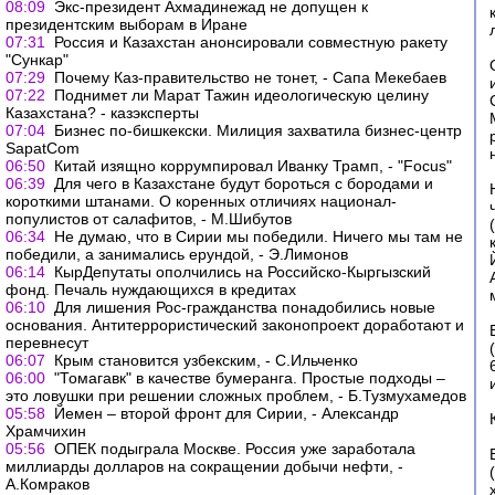
08:09
Экс-президент Ахмадинежад не допущен к
президентским выборам в Иране
07:31
Россия и Казахстан анонсировали совместную ракету
"Сункар"
07:29
Почему Каз-правительство не тонет, - Сапа Мекебаев
07:22
Поднимет ли Марат Тажин идеологическую целину
Казахстана? - казэксперты
07:04
Бизнес по-бишкекски. Милиция захватила бизнес-центр
SapatCom
06:50
Китай изящно коррумпировал Иванку Трамп, - "Focus"
06:39
Для чего в Казахстане будут бороться с бородами и
короткими штанами. О коренных отличиях национал-
популистов от салафитов, - М.Шибутов
06:34
Не думаю, что в Сирии мы победили. Ничего мы там не
победили, а занимались ерундой, - Э.Лимонов
06:14
КырДепутаты ополчились на Российско-Кыргызский
фонд. Печаль нуждающихся в кредитах
06:10
Для лишения Рос-гражданства понадобились новые
основания. Антитеррористический законопроект доработают и
перевнесут
06:07
Крым становится узбекским, - С.Ильченко
06:00
"Томагавк" в качестве бумеранга. Простые подходы –
это ловушки при решении сложных проблем, - Б.Тузмухамедов
05:58
Йемен – второй фронт для Сирии, - Александр
Храмчихин
05:56
ОПЕК подыграла Москве. Россия уже заработала
миллиарды долларов на сокращении добычи нефти, -
А.Комраков