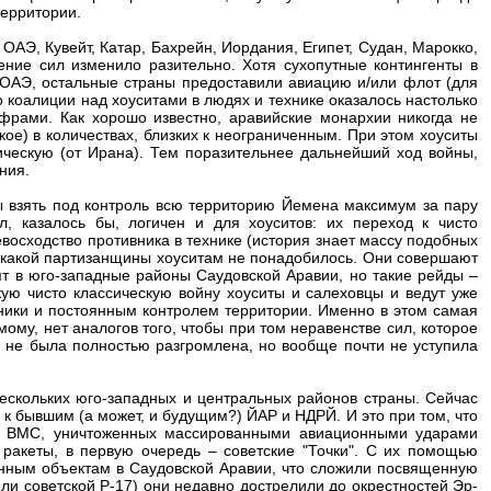
территории.
АЭ, Кувейт, Катар, Бахрейн, Иордания, Египет, Судан, Марокко,
ение сил изменило разительно. Хотя сухопутные контингенты в
ОАЭ, остальные страны предоставили авиацию и/или флот (для
 коалиции над хоуситами в людях и технике оказалось настолько
ифрами. Как хорошо известно, аравийские монархии никогда не
ое) в количествах, близких к неограниченным. При этом хоуситы
ескую (от Ирана). Тем поразительнее дальнейший ход войны,
ния.
 взять под контроль всю территорию Йемена максимум за пару
л, казалось бы, логичен и для хоуситов: их переход к чисто
восходство противника в технике (история знает массу подобных
никакой партизанщины хоуситам не понадобилось. Они совершают
дят в юго-западные районы Саудовской Аравии, но такие рейды –
ую чисто классическую войну хоуситы и салеховцы и ведут уже
ники и постоянным контролем территории. Именно в этом самая
ому, нет аналогов того, чтобы при том неравенстве сил, которое
о не была полностью разгромлена, но вообще почти не уступила
нескольких юго-западных и центральных районов страны. Сейчас
к бывшим (а может, и будущим?) ЙАР и НДРЙ. И это при том, что
и ВМС, уничтоженных массированными авиационными ударами
 ракеты, в первую очередь – советские "Точки". С их помощью
енным объектам в Саудовской Аравии, что сложили посвященную
или советской Р-17) они недавно дострелили до окрестностей Эр-