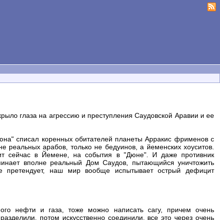
ыло глаза на агрессию и преступления Саудовской Аравии и ее
Дюна" списал коренных обитателей планеты Арракис фрименов с
 реальных арабов, только не бедуинов, а йеменских хоуситов.
ит сейчас в Йемене, на события в "Дюне". И даже противник
инает вполне реальный Дом Саудов, пытающийся уничтожить
не претендует, наш мир вообще испытывает острый дефицит
ого нефти и газа, тоже можно написать сагу, причем очень
разделили, потом искусственно соединили, все это через очень