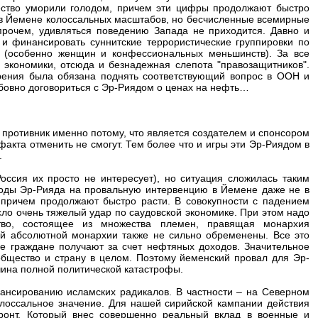
ество уморили голодом, причем эти цифры продолжают быстро
 в Йемене колоссальных масштабов, но бесчисленные всемирные
прочем, удивляться поведению Запада не приходится. Давно и
 и финансировать суннитские террористические группировки по
я (особенно женщин и конфессиональных меньшинств). За все
экономики, отсюда и безнадежная слепота "правозащитников".
зрения была обязана поднять соответствующий вопрос в ООН и
юбовно договориться с Эр-Риядом о ценах на нефть…
 противник именно потому, что является создателем и спонсором
факта отменить не смогут. Тем более что и игры эти Эр-Риядом в
.
ссия их просто не интересует), но ситуация сложилась таким
сходы Эр-Рияда на провальную интервенцию в Йемене даже не в
 причем продолжают быстро расти. В совокупности с падением
о очень тяжелый удар по саудовской экономике. При этом надо
ство, состоящее из множества племен, правящая монархия
ой абсолютной монархии также не сильно обременены. Все это
е граждане получают за счет нефтяных доходов. Значительное
бщество и страну в целом. Поэтому йеменский провал для Эр-
чина полной политической катастрофы.
ансированию исламских радикалов. В частности – на Северном
олоссальное значение. Для нашей сирийской кампании действия
фронт. Который внес совершенно реальный вклад в военные и