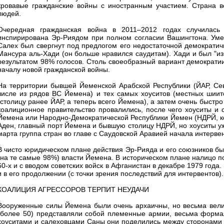
кровавые гражданские войны с иностранным участием. Страна в
людей.
Очередная гражданская война в 2011–2012 годах случилась
инспирирована Эр-Риядом при полном согласии Вашингтона. Уме
Салех был свергнут под предлогом его недостаточной демократич
Мансура аль-Хади (он больше нравился саудитам). Хади и был "и
результатом 98% голосов. Столь своеобразный вариант демократии
началу новой гражданской войны.
На территории бывшей Йеменской Арабской Республики (ЙАР, Се
числе из рядов ВС Йемена) и тех самых хоуситов (местных шиито
(столицу ранее ЙАР, а теперь всего Йемена), а затем очень быст
коалиционное правительство провалились, после чего хоуситы и
Йемена или Народно-Демократической Республики Йемен (НДРЙ, кс
Аден, главный порт Йемена и бывшую столицу НДРЙ, но хоуситы уже
марта группа стран во главе с Саудовской Аравией начала интерве
В чисто юридическом плане действия Эр-Рияда и его союзников был
(на те самые 98%) власти Йемена. В историческом плане налицо п
60-х и с вводом советских войск в Афганистан в декабре 1979 года.
и в его продолжении (с точки зрения последствий для интервентов).
КОАЛИЦИЯ АГРЕССОРОВ ТЕРПИТ НЕУДАЧИ
Вооруженные силы Йемена были очень архаичны, но весьма велик
(более 50) представляли собой племенные армии, весьма форм
хоуситами и салеховцами Саны они поделились между сторонами 