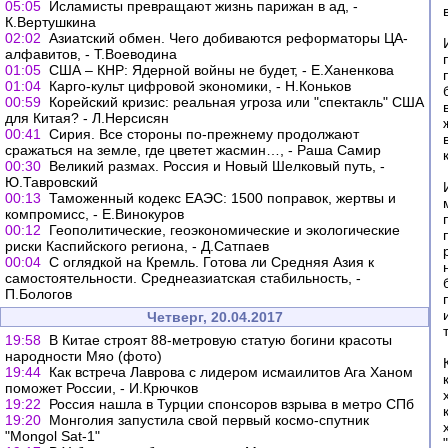
05:05
Исламисты превращают жизнь парижан в ад, -
К.Вертушкина
02:02
Азиатский обмен. Чего добиваются реформаторы ЦА-
алфавитов, - Т.Воеводина
01:05
США – КНР: Ядерной войны не будет, - Е.Ханенкова
01:04
Карго-культ цифровой экономики, - Н.Коньков
00:59
Корейский кризис: реальная угроза или "спектакль" США
для Китая? - Л.Нерсисян
00:41
Сирия. Все стороны по-прежнему продолжают
сражаться на земле, где цветет жасмин…, - Раша Самир
00:30
Великий размах. Россия и Новый Шелковый путь, -
Ю.Тавровский
00:13
Таможенный кодекс ЕАЭС: 1500 поправок, жертвы и
компромисс, - Е.Винокуров
00:12
Геополитические, геоэкономические и экологические
риски Каспийского региона, - Д.Сатпаев
00:04
С оглядкой на Кремль. Готова ли Средняя Азия к
самостоятельности. Среднеазиатская стабильность, -
П.Бологов
Четверг, 20.04.2017
19:58
В Китае строят 88-метровую статую богини красоты
народности Мяо (фото)
19:44
Как встреча Лаврова с лидером исмаилитов Ага Ханом
поможет России, - И.Крючков
19:22
Россия нашла в Турции спонсоров взрыва в метро СПб
19:20
Монголия запустила свой первый космо-спутник
"Mongol Sat-1"