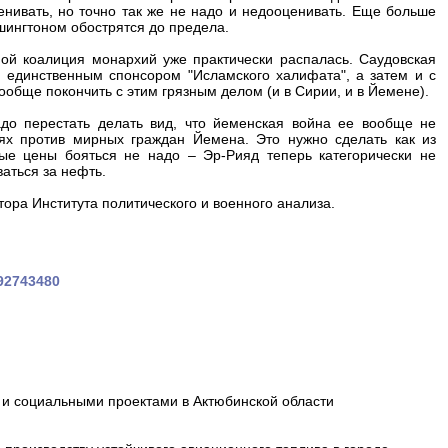
ценивать, но точно так же не надо и недооценивать. Еще больше
шингтоном обострятся до предела.
ой коалиция монархий уже практически распалась. Саудовская
я единственным спонсором "Исламского халифата", а затем и с
ообще покончить с этим грязным делом (и в Сирии, и в Йемене).
адо перестать делать вид, что йеменская война ее вообще не
иях против мирных граждан Йемена. Это нужно сделать как из
ые цены бояться не надо – Эр-Рияд теперь категорически не
аться за нефть.
ора Института политического и военного анализа.
492743480
и социальными проектами в Актюбинской области