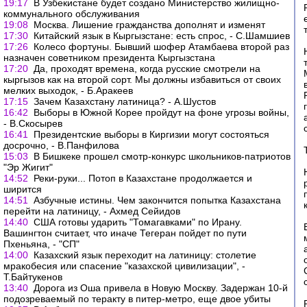
19:17
В Узбекистане будет создано Министерство жилищно-
коммунального обслуживания
19:08
Москва. Лишение гражданства дополнят и изменят
17:30
Китайский язык в Кыргызстане: есть спрос, - С.Шамшиев
17:26
Колесо фортуны. Бывший шофер Атамбаева второй раз
назначен советником президента Кыргызстана
17:20
Да, проходят времена, когда русские смотрели на
кыргызов как на второй сорт. Мы должны избавиться от своих
мелких выходок, - Б.Аракеев
17:15
Зачем Казахстану латиница? - А.Шустов
16:42
Выборы в Южной Корее пройдут на фоне угрозы войны,
- В.Скосырев
16:41
Президентские выборы в Киргизии могут состояться
досрочно, - В.Панфилова
15:03
В Бишкеке прошел смотр-конкурс школьников-патриотов
"Эр Жигит"
14:52
Реки-руки... Потоп в Казахстане продолжается и
ширится
14:51
Азбучные истины. Чем закончится попытка Казахстана
перейти на латиницу, - Ахмед Сейидов
14:40
США готовы ударить "Томагавками" по Ирану.
Вашингтон считает, что иначе Тегеран пойдет по пути
Пхеньяна, - "СП"
14:00
Казахский язык переходит на латиницу: столетие
мракобесия или спасение "казахской цивилизации", -
Т.Байтукенов
13:40
Дорога из Оша привела в Новую Москву. Задержан 10-й
подозреваемый по теракту в питер-метро, еще двое убиты