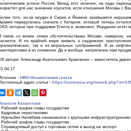
политические успехи России. Вклад этот, конечно, не надо перео
возрастет для нас значение хоуситов, если отношения Москвы с Ва
Более того, из-за неудач в Сирии и Йемене казавшаяся нерушим
Аравия переругалась сначала с Катаром, который теперь осталс
ОАЭ, которые при поддержке Египта и, возможно, Иордании хотят в
В связи со всеми этими обстоятельствами Москве, наверное, н
касается. И по крайней мере заявить о саудовских преступлен
прагматических, так и из моральных соображений. И за нефтян
заинтересован в их снижении. Да и вообще, неприлично нам продав
Об авторе: Александр Анатольевич Храмчихин – заместитель директ
21.04.17
Источник -
НВО-Независимая газета
Постоянный адрес статьи -
https://centrasia.org/newsA.php?st=1
Новости Казахстана
-
Рабочий график главы государства
-
Кадровые перестановки
-
Нурлыбек Налибаев ознакомился с крупными инфраструктурными 
-
Рабочий график главы государства
-
Справедливый доступ к торговым сетям и выход на экспорт