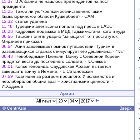
13:37
В Албании не нашлось претендентов на пост
президента
13:25
Такой ли уж "крепкий хозяйственник" аким
Кызылординской области Кушербаев? - САМ
12:32
статья удалена
11:48
Турецкие апельсины попали под пресс в ЕАЭС
10:28
Кадровые подвижки в МВД Таджикистана: кого и куда
08:56
Ташкент опять ударно "зачищают" от проституток.
Мирзиеев приказал
08:54
Азия завоевывает рынок путешествий. Туризм в
развивающихся странах стимулирует его дешевизна, - "Къ"
08:43
Непобедимый Пхеньян. Войну с Северной Кореей
придется вести до последнего солдата, - К.Сивков
08:01
Копье геноцида. Саудовская Аравия пытается
завершить войну в Йемене, - Е.Сатановский
07:59
Коалиция за разгром прошлого. У исламистов и
неолибералов общий враг – христианские ценности, -
И.Ходаков
Архив
©
CentrAsia
Вверх