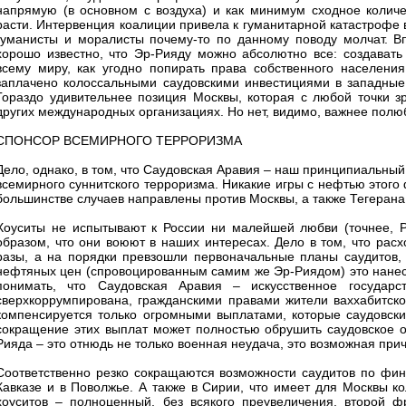
напрямую (в основном с воздуха) и как минимум сходное колич
расти. Интервенция коалиции привела к гуманитарной катастрофе
гуманисты и моралисты почему-то по данному поводу молчат. В
хорошо известно, что Эр-Рияду можно абсолютно все: создавать
всему миру, как угодно попирать права собственного населени
заплачено колоссальными саудовскими инвестициями в западные 
Гораздо удивительнее позиция Москвы, которая с любой точки 
других международных организациях. Но нет, видимо, важнее пол
СПОНСОР ВСЕМИРНОГО ТЕРРОРИЗМА
Дело, однако, в том, что Саудовская Аравия – наш принципиальный
всемирного суннитского терроризма. Никакие игры с нефтью этого 
большинстве случаев направлены против Москвы, а также Тегерана
Хоуситы не испытывают к России ни малейшей любви (точнее, Ро
образом, что они воюют в наших интересах. Дело в том, что ра
разы, а на порядки превзошли первоначальные планы саудитов,
нефтяных цен (спровоцированным самим же Эр-Риядом) это нанесл
понимать, что Саудовская Аравия – искусственное государ
сверхкоррумпирована, гражданскими правами жители ваххабитск
компенсируется только огромными выплатами, которые саудовски
сокращение этих выплат может полностью обрушить саудовское о
Рияда – это отнюдь не только военная неудача, это возможная при
Соответственно резко сокращаются возможности саудитов по фин
Кавказе и в Поволжье. А также в Сирии, что имеет для Москвы к
хоуситов – полноценный, без всякого преувеличения, второй 