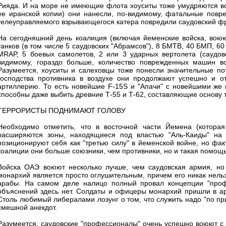
Рияда. И на море не имеющие флота хоуситы тоже умудряются во
ее иранской копии) они нанесли, по-видимому, фатальные пов
телеуправляемого взрывающегося катера повредили саудовский фр
На сегодняшний день коалиция (включая йеменские войска, вою
танков (в том числе 5 саудовских "Абрамсов"), 8 БМТВ, 40 БМП, 6
MRAP, 5 боевых самолетов, 2 или 3 ударных вертолета (саудовс
видимому, гораздо больше, количество поврежденных машин во
Разумеется, хоуситы и салеховцы тоже понесли значительные по
господства противника в воздухе они продолжают успешно и о
артиллерию. То есть новейшие F-15S и "Апачи" с новейшими же 
способны даже выбить древние Т-55 и Т-62, составляющие основу 
ТЕРРОРИСТЫ ПОДНИМАЮТ ГОЛОВУ
Необходимо отметить, что в восточной части Йемена (которая
расширяются зоны, находящиеся под властью "Аль-Каиды" на 
позиционируют себя как "третью силу" в йеменской войне, но фак
коалиции они больше союзники, чем противники, но и такая помощь
Войска ОАЭ воюют несколько лучше, чем саудовская армия, но 
монархий является просто оглушительным, причем его никак нельзя
арабы. На самом деле налицо полный провал концепции "профе
объяснений здесь нет. Солдаты и офицеры монархий пришли в ар
Столь любимый либералами лозунг о том, что служить надо "по пр
смешной анекдот.
Разумеется, саудовские "профессионалы" очень успешно воюют с 