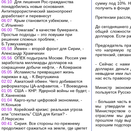
06:10
Для лишения Рос-гражданства
сумму под 10%. Н
понадобились новые основания.
получить в фонде
Антитеррористический законопроект
доработают и перевнесут
Претензии рассле
06:07
Крым становится узбекским, -
С.Ильченко
До сегодняшнего 
06:00
"Томагавк" в качестве бумеранга.
общей сложности
Простые подходы – это ловушки при
долларов. Если ра
решении сложных проблем, -
Б.Тузмухамедов
Председатель пра
05:58
Йемен – второй фронт для Сирии, -
что напрямую пр
Александр Храмчихин
претензий, связан
05:56
ОПЕК подыграла Москве. Россия уже
заработала миллиарды долларов на
- Сейчас с нами
сокращении добычи нефти, - А.Комраков
долларах деньги 
05:05
Исламисты превращают жизнь
невыдачи ими льг
парижан в ад, - К.Вертушкина
нас есть правоох
02:02
Азиатский обмен. Чего добиваются
реформаторы ЦА-алфавитов, - Т.Воеводина
Министр экономи
01:05
США – КНР: Ядерной войны не будет, -
пользуется Русск
Е.Ханенкова
01:04
Карго-культ цифровой экономики, -
- Большая часть 
Н.Коньков
мы утвердили к
00:59
Корейский кризис: реальная угроза
Министерством с
или "спектакль" США для Китая? -
отраслям мы дае
Л.Нерсисян
прошлом году выд
00:41
Сирия. Все стороны по-прежнему
хорошим подспорь
продолжают сражаться на земле, где цветет