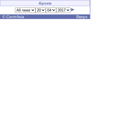
Архив
©
CentrAsia
Вверх