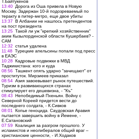
Т.Байтукенов
13:40
Дорога из Оша привела в Новую
Москву. Задержан 10-й подозреваемый по
теракту в питер-метро, еще двое убиты
13:37
В Албании не нашлось претендентов
на пост президента
13:25
Такой ли уж "крепкий хозяйственник"
аким Кызылординской области Кушербаев? -
САМ
12:32
статья удалена
11:48
Турецкие апельсины попали под пресс
в ЕАЭС
10:28
Кадровые подвижки в МВД
Таджикистана: кого и куда
08:56
Ташкент опять ударно "зачищают" от
проституток. Мирзиеев приказал
08:54
Азия завоевывает рынок путешествий.
Туризм в развивающихся странах
стимулирует его дешевизна, - "Къ"
08:43
Непобедимый Пхеньян. Войну с
Северной Кореей придется вести до
последнего солдата, - К.Сивков
08:01
Копье геноцида. Саудовская Аравия
пытается завершить войну в Йемене, -
Е.Сатановский
07:59
Коалиция за разгром прошлого. У
исламистов и неолибералов общий враг –
христианские ценности, - И.Ходаков