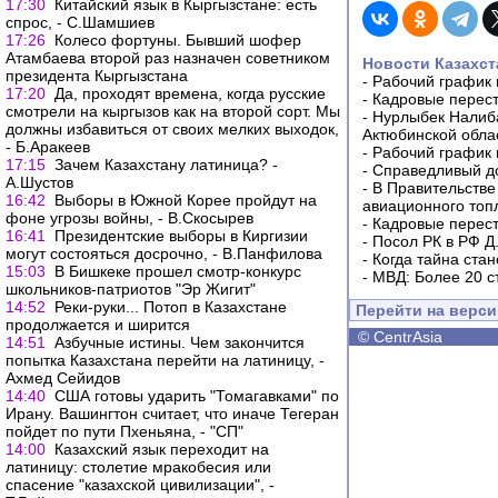
17:30
Китайский язык в Кыргызстане: есть
спрос, - С.Шамшиев
17:26
Колесо фортуны. Бывший шофер
Атамбаева второй раз назначен советником
Новости Казахст
президента Кыргызстана
-
Рабочий график 
17:20
Да, проходят времена, когда русские
-
Кадровые перес
смотрели на кыргызов как на второй сорт. Мы
-
Нурлыбек Налиб
должны избавиться от своих мелких выходок,
Актюбинской обла
- Б.Аракеев
-
Рабочий график 
17:15
Зачем Казахстану латиница? -
-
Справедливый до
А.Шустов
-
В Правительстве
16:42
Выборы в Южной Корее пройдут на
авиационного топ
фоне угрозы войны, - В.Скосырев
-
Кадровые перес
16:41
Президентские выборы в Киргизии
-
Посол РК в РФ Д
могут состояться досрочно, - В.Панфилова
-
Когда тайна ста
15:03
В Бишкеке прошел смотр-конкурс
-
МВД: Более 20 с
школьников-патриотов "Эр Жигит"
14:52
Реки-руки... Потоп в Казахстане
Перейти на верс
продолжается и ширится
©
CentrAsia
14:51
Азбучные истины. Чем закончится
попытка Казахстана перейти на латиницу, -
Ахмед Сейидов
14:40
США готовы ударить "Томагавками" по
Ирану. Вашингтон считает, что иначе Тегеран
пойдет по пути Пхеньяна, - "СП"
14:00
Казахский язык переходит на
латиницу: столетие мракобесия или
спасение "казахской цивилизации", -