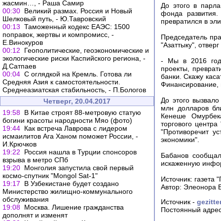
жасмин…, - Раша Самир
До этого в парла
00:30
Великий размах. Россия и Новый
фонда развития.
Шелковый путь, - Ю.Тавровский
превратился в эли
00:13
Таможенный кодекс ЕАЭС: 1500
поправок, жертвы и компромисс, -
Председатель пра
Е.Винокуров
"Азаттыку", отверг
00:12
Геополитические, геоэкономические и
экологические риски Каспийского региона, -
- Мы в 2016 год
Д.Сатпаев
проекты, преврат
00:04
С оглядкой на Кремль. Готова ли
банки. Скажу каса
Средняя Азия к самостоятельности.
Финансирование, в
Среднеазиатская стабильность, - П.Бологов
До этого вызвало
Четверг, 20.04.2017
млн долларов бл
19:58
В Китае строят 88-метровую статую
Кенеше Омурбека
богини красоты народности Мяо (фото)
торгового центра 
19:44
Как встреча Лаврова с лидером
"Противоречит у
исмаилитов Ага Ханом поможет России, -
экономики".
И.Крючков
19:22
Россия нашла в Турции спонсоров
Бабанов сообщал:
взрыва в метро СПб
искаженную инфор
19:20
Монголия запустила свой первый
космо-спутник "Mongol Sat-1"
Источник: газета 
19:17
В Узбекистане будет создано
Автор: Элеонора 
Министерство жилищно-коммунального
обслуживания
Источник -
gezitte
19:08
Москва. Лишение гражданства
Постоянный адрес
дополнят и изменят