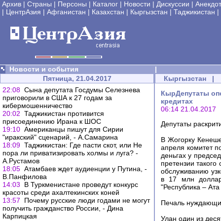
Архив
|
Страны
|
Персоны
|
Каталог
|
Новости
|
Дискуссии
|
Анекдо
|
ЦентрАзия
|
Афганистан
|
Казахстан
|
Кыргызстан
|
Таджикистан
|
Новости и события
|
Пятница, 21.04.2017
Кыргызстан
|
22:08
Сына депутата Госдумы Селезнева
КырДепутаты оп
приговорили в США к 27 годам за
кредитах
кибермошенничество
06:14 21.04.2017
20:02
Таджикистан противится
присоединению Ирана к ШОС
Депутаты раскрит
19:10
Американцы пишут для Сирии
"иракский" сценарий, - А.Самарина
В Жогорку Кенеше
18:09
Таджикистан: Где пасти скот, или Не
апреля комитет п
пора ли приватизировать холмы и луга? -
деньгах у предсе
А.Рустамов
претензии такого 
18:05
Атамбаев ждет аудиенции у Путина, -
обслуживанию узк
В.Панфилова
в 17 млн доллар
14:03
В Туркменистане проведут конкурс
"Республика – Ат
красоты среди ахалтекинских коней
13:57
Почему русские люди годами не могут
Печаль нуждающих
получить гражданство России, - Дина
Карпицкая
Улан один из дес