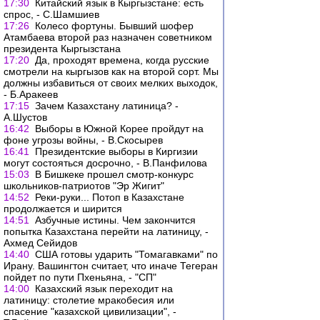
17:30
Китайский язык в Кыргызстане: есть
спрос, - С.Шамшиев
17:26
Колесо фортуны. Бывший шофер
Атамбаева второй раз назначен советником
президента Кыргызстана
17:20
Да, проходят времена, когда русские
смотрели на кыргызов как на второй сорт. Мы
должны избавиться от своих мелких выходок,
- Б.Аракеев
17:15
Зачем Казахстану латиница? -
А.Шустов
16:42
Выборы в Южной Корее пройдут на
фоне угрозы войны, - В.Скосырев
16:41
Президентские выборы в Киргизии
могут состояться досрочно, - В.Панфилова
15:03
В Бишкеке прошел смотр-конкурс
школьников-патриотов "Эр Жигит"
14:52
Реки-руки... Потоп в Казахстане
продолжается и ширится
14:51
Азбучные истины. Чем закончится
попытка Казахстана перейти на латиницу, -
Ахмед Сейидов
14:40
США готовы ударить "Томагавками" по
Ирану. Вашингтон считает, что иначе Тегеран
пойдет по пути Пхеньяна, - "СП"
14:00
Казахский язык переходит на
латиницу: столетие мракобесия или
спасение "казахской цивилизации", -