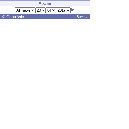
Архив
©
CentrAsia
Вверх