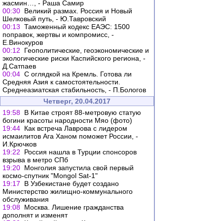
жасмин…, - Раша Самир
00:30
Великий размах. Россия и Новый
Шелковый путь, - Ю.Тавровский
00:13
Таможенный кодекс ЕАЭС: 1500
поправок, жертвы и компромисс, -
Е.Винокуров
00:12
Геополитические, геоэкономические и
экологические риски Каспийского региона, -
Д.Сатпаев
00:04
С оглядкой на Кремль. Готова ли
Средняя Азия к самостоятельности.
Среднеазиатская стабильность, - П.Бологов
Четверг, 20.04.2017
19:58
В Китае строят 88-метровую статую
богини красоты народности Мяо (фото)
19:44
Как встреча Лаврова с лидером
исмаилитов Ага Ханом поможет России, -
И.Крючков
19:22
Россия нашла в Турции спонсоров
взрыва в метро СПб
19:20
Монголия запустила свой первый
космо-спутник "Mongol Sat-1"
19:17
В Узбекистане будет создано
Министерство жилищно-коммунального
обслуживания
19:08
Москва. Лишение гражданства
дополнят и изменят