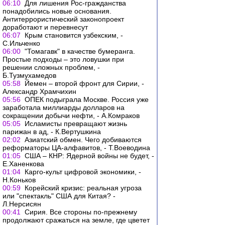
06:10
Для лишения Рос-гражданства
понадобились новые основания.
Антитеррористический законопроект
доработают и перевнесут
06:07
Крым становится узбекским, -
С.Ильченко
06:00
"Томагавк" в качестве бумеранга.
Простые подходы – это ловушки при
решении сложных проблем, -
Б.Тузмухамедов
05:58
Йемен – второй фронт для Сирии, -
Александр Храмчихин
05:56
ОПЕК подыграла Москве. Россия уже
заработала миллиарды долларов на
сокращении добычи нефти, - А.Комраков
05:05
Исламисты превращают жизнь
парижан в ад, - К.Вертушкина
02:02
Азиатский обмен. Чего добиваются
реформаторы ЦА-алфавитов, - Т.Воеводина
01:05
США – КНР: Ядерной войны не будет, -
Е.Ханенкова
01:04
Карго-культ цифровой экономики, -
Н.Коньков
00:59
Корейский кризис: реальная угроза
или "спектакль" США для Китая? -
Л.Нерсисян
00:41
Сирия. Все стороны по-прежнему
продолжают сражаться на земле, где цветет