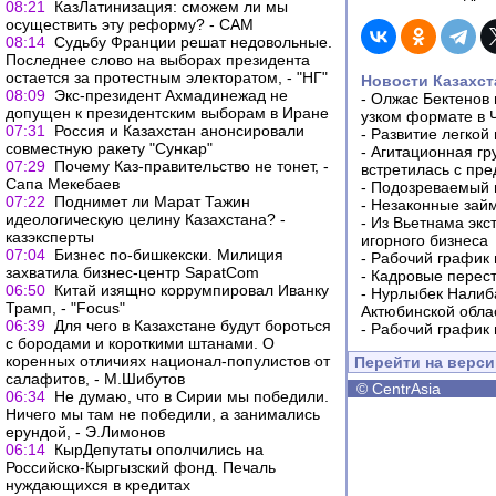
08:21
КазЛатинизация: сможем ли мы
осуществить эту реформу? - САМ
08:14
Судьбу Франции решат недовольные.
Последнее слово на выборах президента
остается за протестным электоратом, - "НГ"
Новости Казахст
08:09
Экс-президент Ахмадинежад не
-
Олжас Бектенов 
допущен к президентским выборам в Иране
узком формате в 
07:31
Россия и Казахстан анонсировали
-
Развитие легкой
совместную ракету "Сункар"
-
Агитационная гр
07:29
Почему Каз-правительство не тонет, -
встретилась с пр
Сапа Мекебаев
-
Подозреваемый в
07:22
Поднимет ли Марат Тажин
-
Незаконные займ
идеологическую целину Казахстана? -
-
Из Вьетнама экс
казэксперты
игорного бизнеса
07:04
Бизнес по-бишкекски. Милиция
-
Рабочий график 
захватила бизнес-центр SapatCom
-
Кадровые перес
06:50
Китай изящно коррумпировал Иванку
-
Нурлыбек Налиб
Трамп, - "Focus"
Актюбинской обла
06:39
Для чего в Казахстане будут бороться
-
Рабочий график 
с бородами и короткими штанами. О
коренных отличиях национал-популистов от
Перейти на верс
салафитов, - М.Шибутов
©
CentrAsia
06:34
Не думаю, что в Сирии мы победили.
Ничего мы там не победили, а занимались
ерундой, - Э.Лимонов
06:14
КырДепутаты ополчились на
Российско-Кыргызский фонд. Печаль
нуждающихся в кредитах