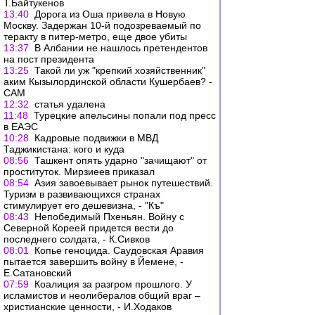
Т.Байтукенов
13:40
Дорога из Оша привела в Новую
Москву. Задержан 10-й подозреваемый по
теракту в питер-метро, еще двое убиты
13:37
В Албании не нашлось претендентов
на пост президента
13:25
Такой ли уж "крепкий хозяйственник"
аким Кызылординской области Кушербаев? -
САМ
12:32
статья удалена
11:48
Турецкие апельсины попали под пресс
в ЕАЭС
10:28
Кадровые подвижки в МВД
Таджикистана: кого и куда
08:56
Ташкент опять ударно "зачищают" от
проституток. Мирзиеев приказал
08:54
Азия завоевывает рынок путешествий.
Туризм в развивающихся странах
стимулирует его дешевизна, - "Къ"
08:43
Непобедимый Пхеньян. Войну с
Северной Кореей придется вести до
последнего солдата, - К.Сивков
08:01
Копье геноцида. Саудовская Аравия
пытается завершить войну в Йемене, -
Е.Сатановский
07:59
Коалиция за разгром прошлого. У
исламистов и неолибералов общий враг –
христианские ценности, - И.Ходаков