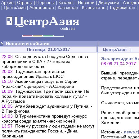
Архив
|
Страны
|
Персоны
|
Каталог
|
Новости
|
Дискуссии
|
Анекдо
|
ЦентрАзия
|
Афганистан
|
Казахстан
|
Кыргызстан
|
Таджикистан
|
Новости и события
|
Пятница, 21.04.2017
ЦентрАзия
|
22:08
Сына депутата Госдумы Селезнева
Экс-президент А
приговорили в США к 27 годам за
08:09 21.04.2017
кибермошенничество
20:02
Таджикистан противится
Бывший президен
присоединению Ирана к ШОС
стране, передает 
19:10
Американцы пишут для Сирии
"иракский" сценарий, - А.Самарина
Представители шт
18:09
Таджикистан: Где пасти скот, или Не
был утвержден и 
пора ли приватизировать холмы и луга? -
А.Рустамов
Ожидается, что ми
18:05
Атамбаев ждет аудиенции у Путина, -
В.Панфилова
Ранее сообщалось
14:03
В Туркменистане проведут конкурс
президентских в
красоты среди ахалтекинских коней
Хаменеи.
13:57
Почему русские люди годами не могут
получить гражданство России, - Дина
Источник -
news.tj
Карпицкая
Постоянный адрес