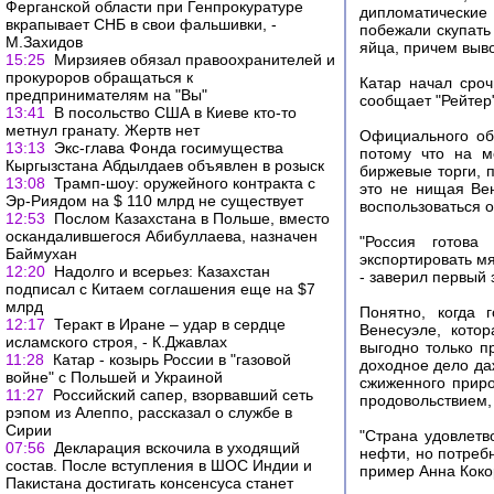
Ферганской области при Генпрокуратуре
дипломатические
вкрапывает СНБ в свои фальшивки, -
побежали скупать
М.Захидов
яйца, причем выв
15:25
Мирзияев обязал правоохранителей и
прокуроров обращаться к
Катар начал сро
предпринимателям на "Вы"
сообщает "Рейтер"
13:41
В посольство США в Киеве кто-то
метнул гранату. Жертв нет
Официального об
13:13
Экс-глава Фонда госимущества
потому что на м
Кыргызстана Абдылдаев объявлен в розыск
биржевые торги, 
13:08
Трамп-шоу: оружейного контракта с
это не нищая Ве
Эр-Риядом на $ 110 млрд не существует
воспользоваться 
12:53
Послом Казахстана в Польше, вместо
оскандалившегося Абибуллаева, назначен
"Россия готова
Баймухан
экспортировать м
12:20
Надолго и всерьез: Казахстан
- заверил первый
подписал с Китаем соглашения еще на $7
млрд
Понятно, когда 
12:17
Теракт в Иране – удар в сердце
Венесуэле, кото
исламского строя, - К.Джавлах
выгодно только п
11:28
Катар - козырь России в "газовой
доходное дело да
войне" с Польшей и Украиной
сжиженного приро
11:27
Российский сапер, взорвавший сеть
продовольствием,
рэпом из Алеппо, рассказал о службе в
Сирии
"Страна удовлетв
07:56
Декларация вскочила в уходящий
нефти, но потребн
состав. После вступления в ШОС Индии и
пример Анна Кокор
Пакистана достигать консенсуса станет