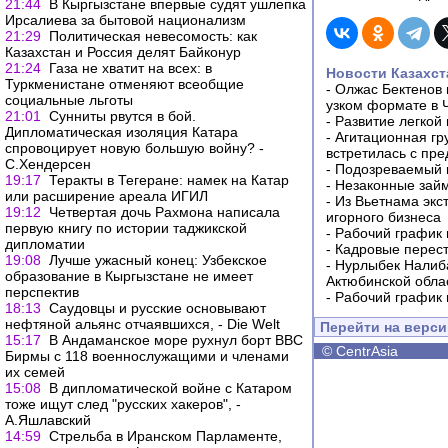
21:44
В Кыргызстане впервые судят ушлепка
Ирсалиева за бытовой национализм
21:29
Политическая невесомость: как
Казахстан и Россия делят Байконур
21:24
Газа не хватит на всех: в
Новости Казахст
Туркменистане отменяют всеобщие
-
Олжас Бектенов 
социальные льготы
узком формате в 
21:01
Сунниты рвутся в бой.
-
Развитие легкой
Дипломатическая изоляция Катара
-
Агитационная гр
спровоцирует новую большую войну? -
встретилась с пр
С.Хендерсен
-
Подозреваемый в
19:17
Теракты в Тегеране: намек на Катар
-
Незаконные займ
или расширение ареала ИГИЛ
-
Из Вьетнама экс
19:12
Четвертая дочь Рахмона написала
игорного бизнеса
первую книгу по истории таджикской
-
Рабочий график 
дипломатии
-
Кадровые перес
19:08
Лучше ужасный конец: Узбекское
-
Нурлыбек Налиб
образование в Кыргызстане не имеет
Актюбинской обла
перспектив
-
Рабочий график 
18:13
Саудовцы и русские основывают
нефтяной альянс отчаявшихся, - Die Welt
Перейти на верс
15:17
В Андаманское море рухнул борт ВВС
©
CentrAsia
Бирмы с 118 военнослужащими и членами
их семей
15:08
В дипломатической войне с Катаром
тоже ищут след "русских хакеров", -
А.Яшлавский
14:59
Стрельба в Иранском Парламенте,