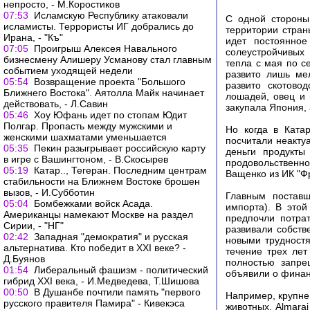
непросто, - М.Коростиков
07:53
Исламскую Республику атаковали
С одной стороны
исламисты. Террористы ИГ добрались до
территории стран
Ирана, - "Къ"
идет постоянное
07:05
Проигрыш Алексея Навального
солеустройчивых 
бизнесмену Алишеру Усманову стал главным
тепла с мая по с
событием уходящей недели
развито лишь ме
05:54
Возвращение проекта "Большого
развито скотово
Ближнего Востока". Аятолла Майк начинает
лошадей, овец и 
действовать, - Л.Савин
закупала Япония, 
05:46
Хоу Юфань идет по стопам Юдит
Полгар. Пропасть между мужскими и
Но когда в Ката
женскими шахматами уменьшается
посчитали неакту
05:35
Пекин разыгрывает российскую карту
деньги продукты
в игре с Вашингтоном, - В.Скосырев
продовольственн
05:19
Катар.., Тегеран. Последним центрам
Ващенко из ИК "Ф
стабильности на Ближнем Востоке брошен
вызов, - И.Субботин
Главным поставщ
05:04
Бомбежками войск Асада.
импорта). В это
Американцы намекают Москве на раздел
предпочли потра
Сирии, - "НГ"
развивали собств
02:42
Западная "демократия" и русская
новыми трудностя
альтернатива. Кто победит в XXI веке? -
течение трех лет
Д.Буянов
полностью запре
01:54
Либеральный фашизм - политический
объявили о финан
гибрид XXI века, - И.Медведева, Т.Шишова
00:50
В Душанбе почтили память "первого
Например, крупне
русского правителя Памира" - Кивекэса
животных, Almara