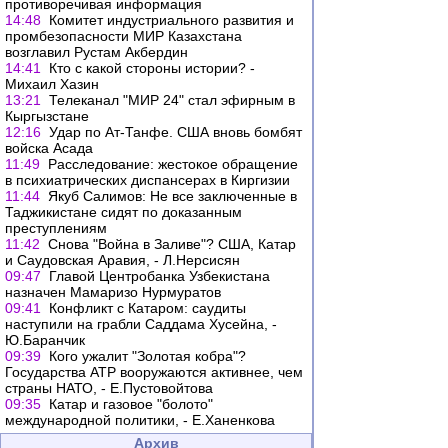
противоречивая информация
14:48
Комитет индустриального развития и
промбезопасности МИР Казахстана
возглавил Рустам Акбердин
14:41
Кто с какой стороны истории? -
Михаил Хазин
13:21
Телеканал "МИР 24" стал эфирным в
Кыргызстане
12:16
Удар по Ат-Танфе. США вновь бомбят
войска Асада
11:49
Расследование: жестокое обращение
в психиатрических диспансерах в Киргизии
11:44
Якуб Салимов: Не все заключенные в
Таджикистане сидят по доказанным
преступлениям
11:42
Снова "Война в Заливе"? США, Катар
и Саудовская Аравия, - Л.Нерсисян
09:47
Главой Центробанка Узбекистана
назначен Мамаризо Нурмуратов
09:41
Конфликт с Катаром: саудиты
наступили на грабли Саддама Хусейна, -
Ю.Баранчик
09:39
Кого ужалит "Золотая кобра"?
Государства АТР вооружаются активнее, чем
страны НАТО, - Е.Пустовойтова
09:35
Катар и газовое "болото"
международной политики, - Е.Ханенкова
Архив