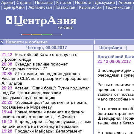
Архив
|
Страны
|
Персоны
|
Каталог
|
Новости
|
Дискуссии
|
Анекдо
|
ЦентрАзия
|
Афганистан
|
Казахстан
|
Кыргызстан
|
Таджикистан
|
Новости и события
|
Четверг, 08.06.2017
ЦентрАзия
|
21:42
Богатейший Катар столкнулся с
Богатейший Ката
угрозой голода
21:42 08.06.2017
20:38
Скандал в заливе поможет
"Северному потоку - 2"
В последние дни 
20:35
ИГ отомстит за падение доходов.
очередями в супе
Россия и США почти разорили террористов, -
А.Филатов
Разрыв политичес
20:23
Астана. "Один боец": Путин подшутил
продовольственный
над Си Цзиньпином, ждавшим
зависят от поста
опаздывающую делегацию
мало способны им
20:20
"Узбекконцерт" запретил петь песни,
посвященные Мирзияеву
По показателю об
19:44
Новые взлеты и падения в афгано-
богатых стран м
пакистанских отношениях, - А.Фомин
Швейцарии, Норве
19:43
В преддверии выборов русскоязычные
выше, чем в Катар
начали влиять на политику в Германии
19:28
Проделки Майсары: Департамент
Но оказалось, ч