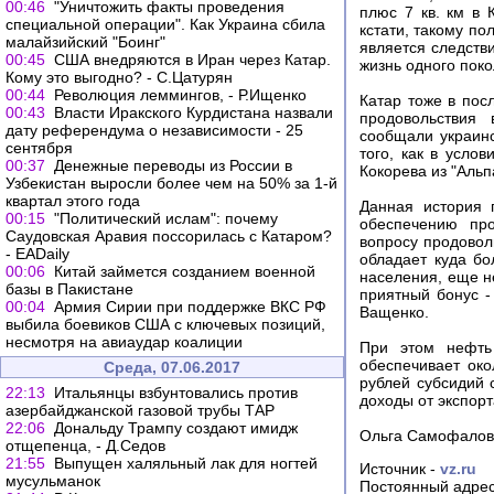
00:46
"Уничтожить факты проведения
плюс 7 кв. км в
специальной операции". Как Украина сбила
кстати, такому п
малайзийский "Боинг"
является следств
00:45
США внедряются в Иран через Катар.
жизнь одного пок
Кому это выгодно? - С.Цатурян
00:44
Революция леммингов, - Р.Ищенко
Катар тоже в пос
00:43
Власти Иракского Курдистана назвали
продовольствия 
дату референдума о независимости - 25
сообщали украинс
сентября
того, как в усло
00:37
Денежные переводы из России в
Кокорева из "Альп
Узбекистан выросли более чем на 50% за 1-й
квартал этого года
Данная история 
00:15
"Политический ислам": почему
обеспечению про
Саудовская Аравия поссорилась с Катаром?
вопросу продоволь
- EADaily
обладает куда б
00:06
Китай займется созданием военной
населения, еще н
базы в Пакистане
приятный бонус -
00:04
Армия Сирии при поддержке ВКС РФ
Ващенко.
выбила боевиков США с ключевых позиций,
несмотря на авиаудар коалиции
При этом нефть 
обеспечивает ок
Среда, 07.06.2017
рублей субсидий 
22:13
Итальянцы взбунтовались против
доходы от экспорт
азербайджанской газовой трубы ТАР
22:06
Дональду Трампу создают имидж
Ольга Самофалов
отщепенца, - Д.Седов
21:55
Выпущен халяльный лак для ногтей
Источник -
vz.ru
мусульманок
Постоянный адрес