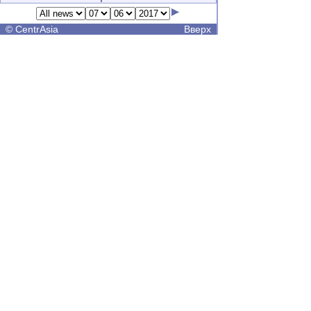
©
CentrAsia
Вверх