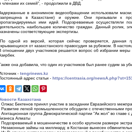
и членами их семей", - продолжили в ДВД.
Задержанные в анонимном видеообращении использовали маски, с
(запрещена в Казахстане) и оружие. Они призывали к про
пропагандируемых ими идей. Подозреваемые осуществляли пои
деятельность наибольшее количество граждан. Данный ролик, эл
назначены соответствующие экспертизы.
"По одной из версий, которая сейчас проверяется, данная г
скрывающихся от казахстанского правосудия за рубежом. В насто
В отношении двух участников решается вопрос об избрании меры 
Азирбек.
Также она добавила, что один из участников был ранее судим за уб
Источник -
tengrinews.kz
Постоянный адрес статьи -
https://centrasia.org/newsA.php?st=1
Новости Казахстана
-
Олжас Бектенов принял участие в заседании Евразийского межпра
-
Развитие легкой промышленности обсудили с отечественными пр
-
Агитационная группа Демократической партии "Ак жол" во главе с
бизнеса Алматы
-
Подозреваемый в мошенничестве в особо крупном размере экстра
-
Незаконные займы на миллиард: в Костанае вынесен обвинитель