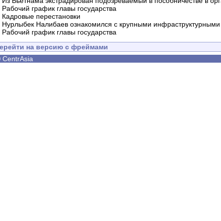
-
Из Вьетнама экстрадирован подозреваемый в пособничестве в орг
-
Рабочий график главы государства
-
Кадровые перестановки
-
Нурлыбек Налибаев ознакомился с крупными инфраструктурными 
-
Рабочий график главы государства
ерейти на версию с фреймами
©
CentrAsia