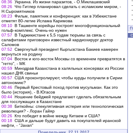
08:36
Украина. Из жизни паразитов, - О.Миклашевский
08:26
Что Гитлер планировал сделать с исламским миром, -
Н.Сыромятников
08:23
Фильм, памятник и конференция: как в Узбекистане
отметят 80-летие Ислама Каримова
08:10
В Ташкенте корейцы построят многофункциональный
П
гольф-комплекс. Очень-но нужен
07:57
В Таджикистане к 5,5 годам тюрьмы за связь с
салафитами приговорен известный кардиохирург доктор
Саломов
07:52
Свергнутый президент Кыргызстана Бакиев намерен
вернуться на родину
07:04
Восток и юго-восток Москвы со временем превратятся в
"гетто", - МК
00:59
Минздрав Казахстана в халяльных консервах из России
нашел ДНК свиньи
00:57
США проконтролируют, чтобы курды получили в Сирии
автономию?
00:46
Первый Крестовый поход против мусульман. Как это
было (история), - В.Югасов
00:44
Ношение бейджей предлагают сделать обязательным
для госслужащих в Казахстане
00:38
Биткойны: спекулятивная истерия или технологическая
революция? - Лоран Гайяр
00:26
Кто победит в войне между Китаем и США?
00:18
США и дальше будут давить на покупателей иранской
нефти, - "Javan"
Понедельник, 27.11.2017