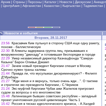
Архив
|
Страны
|
Персоны
|
Каталог
|
Новости
|
Дискуссии
|
Анекдо
|
ЦентрАзия
|
Афганистан
|
Казахстан
|
Кыргызстан
|
Таджикистан
|
Новости и события
|
Вторник, 28.11.2017
23:56
Красавчик Ким пульнул в сторону США еще одну ракету,
похоже - баллистическую
22:30
В Алматы задержана группа лиц, призывавших к
вооруженному "джихаду" и готовившая беспорядки в городе
22:29
Умер независимый директор Казнацфонда "Самрук-
Казына" Барон Оливье Дэкамп
21:47
Зачем новый президент Киргизии спешит в Москву.
Срочно нужен транш халявы
21:44
Правда ли, что мусульман дискриминируют? - Филипп
Д"Ирибарн
21:27
"Жди меня и я вернусь, только очень жди…". О тактике
и стратегии экс-президента Киргизии,- С.Чериков
21:24
Экс-муфтий Киргизии Чубак ажи Жалилов пригрозил
судом за вопросы о его многоженстве
15:48
Латинизация бывших советских республик – западный
проект уничтожения русской цивилизации. Часть 1
15:42
Россия в тисках идеологического кризиса, - А.Халдей