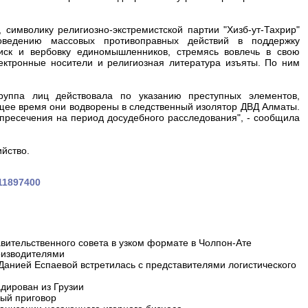
имволику религиозно-экстремистской партии "Хизб-ут-Тахрир"
ведению массовых противоправных действий в поддержку
ск и вербовку единомышленников, стремясь вовлечь в свою
ектронные носители и религиозная литература изъяты. По ним
руппа лиц действовала по указанию преступных элементов,
ящее время они водворены в следственный изолятор ДВД Алматы.
пресечения на период досудебного расследования", - сообщила
ийство.
511897400
вительственного совета в узком формате в Чолпон-Ате
оизводителями
 Данией Еспаевой встретилась с представителями логистического
дирован из Грузии
ный приговор