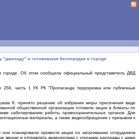
у "джихаду" и готовившая беспорядки в городе
 в городе. Об этом сообщила официальный представитель ДВД
е 256, часть 1 УК РК "Пропаганда терроризма или публичные
шева К. принято решение об избрании меры пресечения виде
ованной общественной организации готовили акции в Алматы по
акже саботированию работы правоохранительных органов. Для
агитационные материалы, а также видеообращение с призывом к
 они планировали провести акции по запугиванию сотрудников
е звонки и отправлять видеоролики с угрозами расправы с ними