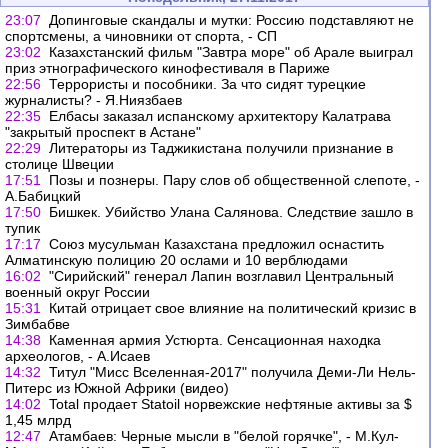
23:07
Допинговые скандалы и мутки: Россию подставляют не
спортсмены, а чиновники от спорта, - СП
23:02
Казахстанский фильм "Завтра море" об Арале выиграл
приз этнографического кинофестиваля в Париже
22:56
Террористы и пособники. За что сидят турецкие
журналисты? - Я.Ниязбаев
22:35
Елбасы заказал испанскому архитектору Калатрава
"закрытый проспект в Астане"
22:29
Литераторы из Таджикистана получили признание в
столице Швеции
17:51
Позы и познеры. Пару слов об общественной слепоте, -
А.Бабицкий
17:50
Бишкек. Убийство Улана Салянова. Следствие зашло в
тупик
17:17
Союз мусульман Казахстана предложил оснастить
Алматинскую полицию 20 ослами и 10 верблюдами
16:02
"Сирийский" генерал Лапин возглавил Центральный
военный округ России
15:31
Китай отрицает свое влияние на политический кризис в
Зимбабве
14:38
Каменная армия Устюрта. Сенсационная находка
археологов, - А.Исаев
14:32
Титул "Мисс Вселенная-2017" получила Деми-Ли Нель-
Питерс из Южной Африки (видео)
14:02
Total продает Statoil норвежские нефтяные активы за $
1,45 млрд
12:47
Атамбаев: Черные мысли в "белой горячке", - М.Кул-