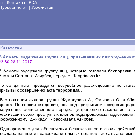
ты
|
Контакты
|
PDA
Туркменистан
|
Узбекистан
|
Казахстан
|
В Алматы задержана группа лиц, призывавших к вооруженном
22:30 28.11.2017
В Алматы задержали группу лиц, которые готовили беспорядки
Алматы Салтанат Азирбек, передает Tengrinews.kz.
По ее данным, проводится досудебное расследование по стать
призывы к совершению акта терроризма".
"В отношении лидера группы Жумагулова А., Омырова О. и Аби
ареста. По версии следствия, они под прикрытием незарегистрир
нарушению общественного порядка, устрашению населения, а т
реализации своих преступных планов подозреваемые подготовили 
вооруженному "джихаду", - рассказала Азирбек.
"Одновременно для обеспечения безнаказанности своих действий
государственных и правоохранительных органов - делать анонимны