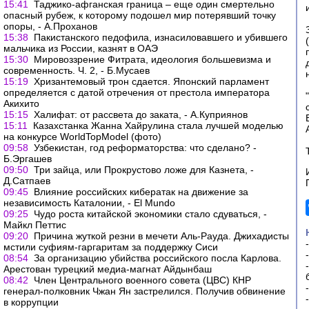
15:41
Таджико-афганская граница – еще один смертельно
опасный рубеж, к которому подошел мир потерявший точку
опоры, - А.Проханов
15:38
Пакистанского педофила, изнасиловавшего и убившего
мальчика из России, казнят в ОАЭ
15:30
Мировоззрение Фитрата, идеология большевизма и
современность. Ч. 2, - Б.Мусаев
15:19
Хризантемовый трон сдается. Японский парламент
определяется с датой отречения от престола императора
Акихито
15:15
Халифат: от рассвета до заката, - А.Куприянов
15:11
Казахстанка Жанна Хайрулина стала лучшей моделью
на конкурсе WorldTopModel (фото)
09:58
Узбекистан, год реформаторства: что сделано? -
Б.Эргашев
09:50
Три зайца, или Прокрустово ложе для Казнета, -
Д.Сатпаев
09:45
Влияние российских кибератак на движение за
независимость Каталонии, - El Mundo
09:25
Чудо роста китайской экономики стало сдуваться, -
Майкл Петтис
09:20
Причина жуткой резни в мечети Аль-Рауда. Джихадисты
мстили суфиям-гаргаритам за поддержку Сиси
08:54
За организацию убийства российского посла Карлова.
Арестован турецкий медиа-магнат Айдынбаш
08:42
Член Центрального военного совета (ЦВС) КНР
генерал-полковник Чжан Ян застрелился. Получив обвинение
в коррупции