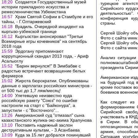
18:20
Создается Государственный музей
турецкое агентс
истории прикладного искусства и
Сирийского курдс
ремесленничества Узбекистана
деятельностью"
16:57
Храм Святой Софии в Стамбуле и его
конференция кур
тайны, - Г.Олтаржевский
страны.
16:18
Вуадиль. Очередной инцидент на
кыргызо-узбекской границе
Сергей Шойгу объ
16:12
Кыргызстан анонсировал "Третьи
Фото с сайта www.
Всемирные игры кочевников" на сентябрь
Сергей Шойгу объ
2018 года
Фото с сайта www.
15:59
Эрдогану припоминают
коррупционный скандал 2013 года, - Ариф
Анализ ситуации
Асалыоглу
полномасштабной 
15:52
"Барин вернулся!" В Зимбабве с
президента Сирии
радостью встречают возвращение белых
фермеров
Американское изд
15:02
Жирота бюрократии. Опубликованы
на будущий год в
данные о зарплатах российских министров -
кроме поставок в
от 500 тыс до 1,7 лям/месяц!
боевиков военному
14:00
Улетевшую неизвестно куда
российскую ракету "Союз" по ошибке
Как следует из 
настроили на старт с "Байконура", а
формированиям С
запустили - с "Восточного"...
Сирийской своб
13:26
Американский суд "отмазал" сына
участвовать в КНД
казахстанского жулика-экс-акима Храпунова
в Сирии. В общ
13:10
Поставить надежный заслон
оппозиционных по
деструктивным культам, - З.Асанбаева
армия, способна
13:09
Куда за 15 лет добрался покинувший
Ситуация усугуб