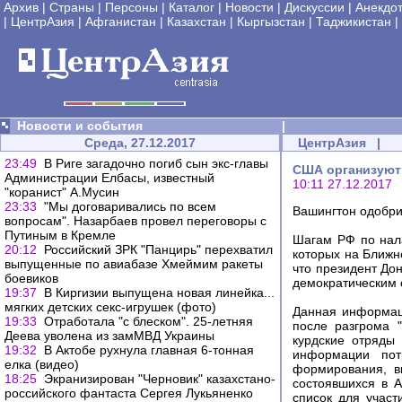
Архив
|
Страны
|
Персоны
|
Каталог
|
Новости
|
Дискуссии
|
Анекдо
|
ЦентрАзия
|
Афганистан
|
Казахстан
|
Кыргызстан
|
Таджикистан
|
Новости и события
|
Среда, 27.12.2017
ЦентрАзия
|
23:49
В Риге загадочно погиб сын экс-главы
США организуют 
Администрации Елбасы, известный
10:11 27.12.2017
"коранист" А.Мусин
23:33
"Мы договаривались по всем
Вашингтон одобри
вопросам". Назарбаев провел переговоры с
Путиным в Кремле
Шагам РФ по нал
20:12
Российский ЗРК "Панцирь" перехватил
которых на Ближн
выпущенные по авиабазе Хмеймим ракеты
что президент До
боевиков
демократическим 
19:37
В Киргизии выпущена новая линейка...
мягких детских секс-игрушек (фото)
Данная информац
19:33
Отработала "с блеском". 25-летняя
после разгрома 
Деева уволена из замМВД Украины
курдские отряды
19:32
В Актобе рухнула главная 6-тонная
информации пот
елка (видео)
формирования, в
18:25
Экранизирован "Черновик" казахстано-
состоявшихся в 
российского фантаста Сергея Лукьяненко
список для участ