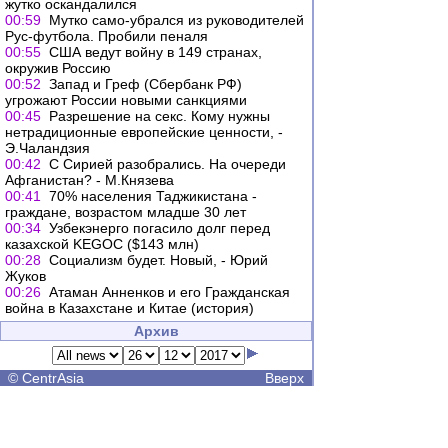
жутко оскандалился
00:59
Мутко само-убрался из руководителей
Рус-футбола. Пробили пеналя
00:55
США ведут войну в 149 странах,
окружив Россию
00:52
Запад и Греф (Сбербанк РФ)
угрожают России новыми санкциями
00:45
Разрешение на секс. Кому нужны
нетрадиционные европейские ценности, -
Э.Чаландзия
00:42
С Сирией разобрались. На очереди
Афганистан? - М.Князева
00:41
70% населения Таджикистана -
граждане, возрастом младше 30 лет
00:34
Узбекэнерго погасило долг перед
казахской KEGOC ($143 млн)
00:28
Социализм будет. Новый, - Юрий
Жуков
00:26
Атаман Анненков и его Гражданская
война в Казахстане и Китае (история)
Архив
©
CentrAsia
Вверх