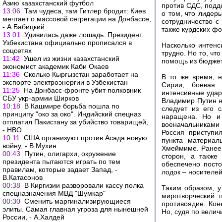
Азию казахстанский футбол
против СДС, подд
13:06
Там чудеса, там Гитлер бродит: Киев
о том, что лидер
мечтает о массовой сегрегации на Донбассе,
сотрудничество 
- А.Бабицкий
также курдских ф
13:01
Удивилась даже лошадь. Президент
Узбекистана официально прописался в
Насколько интенс
соцсетях
трудно. Но то, ч
11:42
Ушел из жизни казахстанский
помощь из бюджет
экономист академик Каби Окаев
11:36
Сколько Кыргызстан заработает на
В то же время, н
экспорте электроэнергии в Узбекистан
Сирии, боевая 
11:25
На Донбасс-фронте убит полковник
интенсивные удар
СБУ укр-армии Ширков
Владимир Путин н
10:18
В Кашмире борьба пошла по
следует из его 
принципу "око за око". Индийский спецназ
наращена. Но и 
отплатил Пакистану за убийство товарищей,
военачальниками
- НВО
Россия приступи
10:11
США организуют против Асада новую
пункта материал
войну, - В.Мухин
Хмеймиме. Ранее 
00:43
Путин, олигархи, окружение
сторон, а также
президента пытаются играть по тем
обеспечено пост
правилам, которые задает Запад, -
лодок – носителе
В.Катасонов
00:38
В Киргизии разворовали кассу полка
Таким образом, у
спецназначения МВД "Шумкар"
миротворческий 
00:30
Сменить маргинализирующиеся
противоядие. Кон
элиты. Самая главная угроза для нынешней
Но, судя по вели
России, - А.Халдей