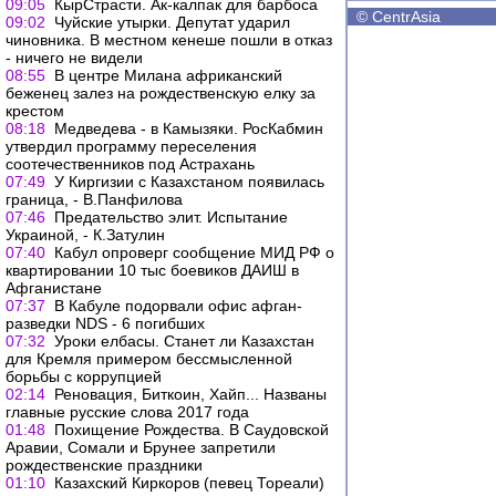
09:05
КырСтрасти. Ак-калпак для барбоса
©
CentrAsia
09:02
Чуйские утырки. Депутат ударил
чиновника. В местном кенеше пошли в отказ
- ничего не видели
08:55
В центре Милана африканский
беженец залез на рождественскую елку за
крестом
08:18
Медведева - в Камызяки. РосКабмин
утвердил программу переселения
соотечественников под Астрахань
07:49
У Киргизии с Казахстаном появилась
граница, - В.Панфилова
07:46
Предательство элит. Испытание
Украиной, - К.Затулин
07:40
Кабул опроверг сообщение МИД РФ о
квартировании 10 тыс боевиков ДАИШ в
Афганистане
07:37
В Кабуле подорвали офис афган-
разведки NDS - 6 погибших
07:32
Уроки елбасы. Станет ли Казахстан
для Кремля примером бессмысленной
борьбы с коррупцией
02:14
Реновация, Биткоин, Хайп... Названы
главные русские слова 2017 года
01:48
Похищение Рождества. В Саудовской
Аравии, Сомали и Брунее запретили
рождественские праздники
01:10
Казахский Киркоров (певец Тореали)