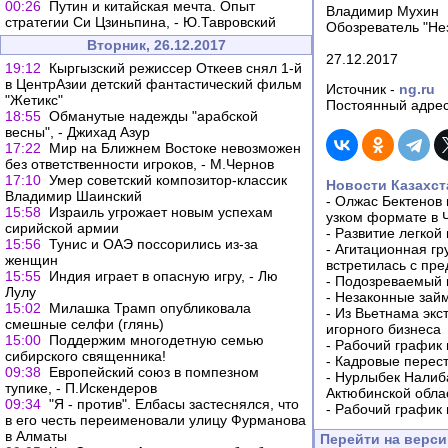
00:26
Путин и китайская мечта. Опыт
Владимир Мухин
стратегии Си Цзиньпина, - Ю.Тавровский
Обозреватель "Не
Вторник, 26.12.2017
27.12.2017
19:12
Кыргызский режиссер Откеев снял 1-й
в ЦентрАзии детский фантастический фильм
Источник -
ng.ru
"Жетикс"
Постоянный адрес
18:55
Обманутые надежды "арабской
весны", - Джихад Азур
17:22
Мир на Ближнем Востоке невозможен
без ответственности игроков, - М.Чернов
17:10
Умер советский композитор-классик
Новости Казахст
Владимир Шаинский
-
Олжас Бектенов 
15:58
Израиль угрожает новым успехам
узком формате в 
сирийской армии
-
Развитие легкой
15:56
Тунис и ОАЭ поссорились из-за
-
Агитационная гр
женщин
встретилась с пр
15:55
Индия играет в опасную игру, - Лю
-
Подозреваемый в
Лулу
-
Незаконные займ
15:02
Милашка Трамп опубликовала
-
Из Вьетнама экс
смешные селфи (глянь)
игорного бизнеса
15:00
Поддержим многодетную семью
-
Рабочий график 
сибирского священника!
-
Кадровые перес
09:38
Европейский союз в помпезном
-
Нурлыбек Налиб
тупике, - П.Искендеров
Актюбинской обла
09:34
"Я - против". Елбасы застеснялся, что
-
Рабочий график 
в его честь переименовали улицу Фурманова
в Алматы
Перейти на верс