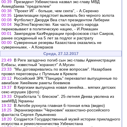
00:39
Президент Узбекистана назвал экс-главу МВД
Ахмедбаева "предателем"
00:38
"Проект ИГ - больше, чем секта", - А.Серенко
00:35
Цивилизации предстоит выживать без черного золота
00:08
Футболист Джордж Веа стал президентом Либерии
00:04
УкрЭтноТворчество. Как часть одного народа
перековывают в политическую нацию, - И.Ромашин
00:01
Зампредом КазФедерации профсоюзов стал Саиров,
ранее осужденный на 5 лет за подлог и растрату
00:00
Суверенные резервы Казахстана оказались не
суверенными, - А.Комраков
Среда, 27.12.2017
23:49
В Риге загадочно погиб сын экс-главы Администрации
Елбасы, известный "коранист" А.Мусин
23:33
"Мы договаривались по всем вопросам". Назарбаев
провел переговоры с Путиным в Кремле
20:12
Российский ЗРК "Панцирь" перехватил выпущенные по
авиабазе Хмеймим ракеты боевиков
19:37
В Киргизии выпущена новая линейка... мягких детских
секс-игрушек (фото)
19:33
Отработала "с блеском". 25-летняя Деева уволена из
замМВД Украины
19:32
В Актобе рухнула главная 6-тонная елка (видео)
18:25
Экранизирован "Черновик" казахстано-российского
фантаста Сергея Лукьяненко
18:20
Создается Государственный музей истории прикладного
искусства и ремесленничества Узбекистана