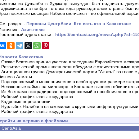
вылетом из Душанбе в Худжанд вынужден был подписать докумен
Таджикистана в ноябре того же года руководителем страны был и
Чрез несколько месяцев Набиев скончался - по официальной версии
См. раздел -
Персоны ЦентрАзии
,
Кто есть кто в Казахстане
Источник -
Азия-плюс
Постоянный адрес статьи -
https://centrasia.org/newsA.php?st=1
Новости Казахстана
-
Олжас Бектенов принял участие в заседании Евразийского межпра
-
Развитие легкой промышленности обсудили с отечественными пр
-
Агитационная группа Демократической партии "Ак жол" во главе с
бизнеса Алматы
-
Подозреваемый в мошенничестве в особо крупном размере экстра
-
Незаконные займы на миллиард: в Костанае вынесен обвинитель
-
Из Вьетнама экстрадирован подозреваемый в пособничестве в орг
-
Рабочий график главы государства
-
Кадровые перестановки
-
Нурлыбек Налибаев ознакомился с крупными инфраструктурными 
-
Рабочий график главы государства
ерейти на версию с фреймами
©
CentrAsia