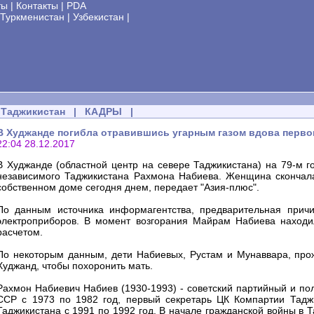
ты
|
Контакты
|
PDA
Туркменистан
|
Узбекистан
|
Таджикистан
|
КАДРЫ
|
В Худжанде погибла отравившись угарным газом вдова перво
22:04 28.12.2017
В Худжанде (областной центр на севере Таджикистана) на 79-м г
независимого Таджикистана Рахмона Набиева. Женщина скончала
собственном доме сегодня днем, передает "Азия-плюс".
По данным источника информагентства, предварительная причи
электроприборов. В момент возгорания Майрам Набиева наход
расчетом.
По некоторым данным, дети Набиевых, Рустам и Мунаввара, про
Худжанд, чтобы похоронить мать.
Рахмон Набиевич Набиев (1930-1993) - советский партийный и по
ССР с 1973 по 1982 год, первый секретарь ЦК Компартии Таджи
Таджикистана с 1991 по 1992 год. В начале гражданской войны в 