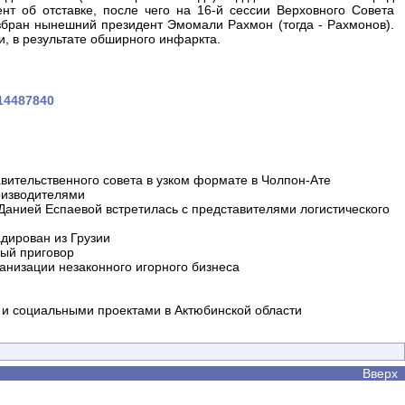
т об отставке, после чего на 16-й сессии Верховного Совета
збран нынешний президент Эмомали Рахмон (тогда - Рахмонов).
, в результате обширного инфаркта.
514487840
вительственного совета в узком формате в Чолпон-Ате
оизводителями
 Данией Еспаевой встретилась с представителями логистического
дирован из Грузии
ный приговор
анизации незаконного игорного бизнеса
и социальными проектами в Актюбинской области
Вверх