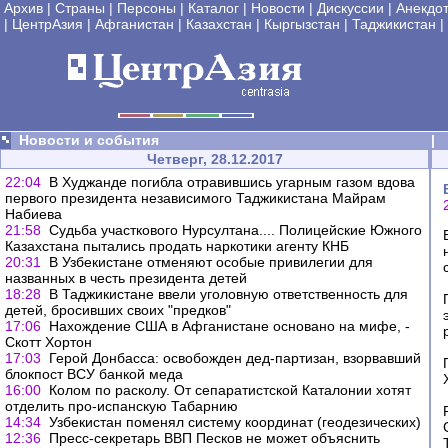
Архив
|
Страны
|
Персоны
|
Каталог
|
Новости
|
Дискуссии
|
Анекдо
|
ЦентрАзия
|
Афганистан
|
Казахстан
|
Кыргызстан
|
Таджикистан
|
Новости и события
|
Четверг, 28.12.2017
22:04
В Худжанде погибла отравившись угарным газом вдова
первого президента независимого Таджикистана Майрам
Набиева
21:58
Судьба участкового Нурсултана.... Полицейские Южного
Казахстана пытались продать наркотики агенту КНБ
20:31
В Узбекистане отменяют особые привилегии для
названных в честь президента детей
18:28
В Таджикистане ввели уголовную ответственность для
детей, бросивших своих "предков"
17:06
Нахождение США в Афганистане основано на мифе, -
Скотт Хортон
17:03
Герой Донбасса: освобожден дед-партизан, взорвавший
блокпост ВСУ банкой меда
16:00
Колом по расколу. От сепаратистской Каталонии хотят
отделить про-испанскую Табарнию
14:34
Узбекистан поменял систему координат (геодезических)
12:36
Пресс-секретарь ВВП Песков не может объяснить