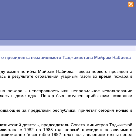
го президента независимого Таджикистана Майрам Набиева
оду жизни погибла Майрам Набиева - вдова первого президента
сь в результате отравления угарным газом во время пожара в
на пожара - неисправность или неправильное использование
илась в доме одна. Пожар был потушен прибывшим пожарным
живающие за пределами республики, прилетят сегодня ночью в
литический деятель, председатель Совета министров Таджикской
кистана с 1982 по 1985 год, первый президент независимого
Таджикистане (в сентябре 1992 года) под давлением толпы перед