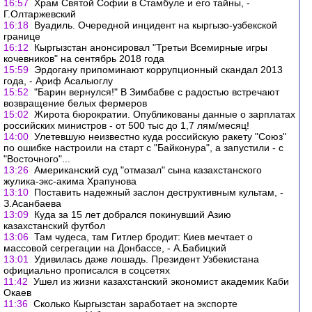
16:57
Храм Святой Софии в Стамбуле и его тайны, -
Г.Олтаржевский
16:18
Вуадиль. Очередной инцидент на кыргызо-узбекской
границе
16:12
Кыргызстан анонсировал "Третьи Всемирные игры
кочевников" на сентябрь 2018 года
15:59
Эрдогану припоминают коррупционный скандал 2013
года, - Ариф Асалыоглу
15:52
"Барин вернулся!" В Зимбабве с радостью встречают
возвращение белых фермеров
15:02
Жирота бюрократии. Опубликованы данные о зарплатах
российских министров - от 500 тыс до 1,7 лям/месяц!
14:00
Улетевшую неизвестно куда российскую ракету "Союз"
по ошибке настроили на старт с "Байконура", а запустили - с
"Восточного"...
13:26
Американский суд "отмазал" сына казахстанского
жулика-экс-акима Храпунова
13:10
Поставить надежный заслон деструктивным культам, -
З.Асанбаева
13:09
Куда за 15 лет добрался покинувший Азию
казахстанский футбол
13:06
Там чудеса, там Гитлер бродит: Киев мечтает о
массовой сегрегации на Донбассе, - А.Бабицкий
13:01
Удивилась даже лошадь. Президент Узбекистана
официально прописался в соцсетях
11:42
Ушел из жизни казахстанский экономист академик Каби
Окаев
11:36
Сколько Кыргызстан заработает на экспорте