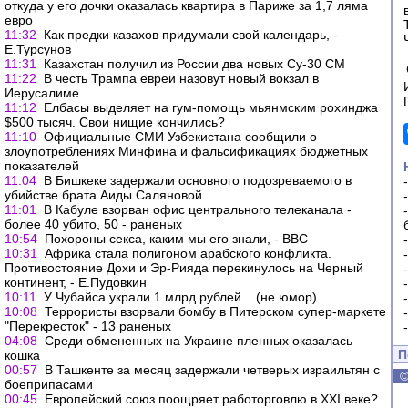
откуда у его дочки оказалась квартира в Париже за 1,7 ляма
евро
11:32
Как предки казахов придумали свой календарь, -
Е.Турсунов
11:31
Казахстан получил из России два новых Су-30 СМ
11:22
В честь Трампа евреи назовут новый вокзал в
Иерусалиме
11:12
Елбасы выделяет на гум-помощь мьянмским рохинджа
$500 тысяч. Свои нищие кончились?
11:10
Официальные СМИ Узбекистана сообщили о
злоупотреблениях Минфина и фальсификациях бюджетных
показателей
11:04
В Бишкеке задержали основного подозреваемого в
убийстве брата Аиды Саляновой
11:01
В Кабуле взорван офис центрального телеканала -
более 40 убито, 50 - раненых
10:54
Похороны секса, каким мы его знали, - ВВС
10:31
Африка стала полигоном арабского конфликта.
Противостояние Дохи и Эр-Рияда перекинулось на Черный
континент, - Е.Пудовкин
10:11
У Чубайса украли 1 млрд рублей... (не юмор)
10:08
Террористы взорвали бомбу в Питерском супер-маркете
"Перекресток" - 13 раненых
04:08
Среди обмененных на Украине пленных оказалась
П
кошка
00:57
В Ташкенте за месяц задержали четверых израильтян с
боеприпасами
00:45
Европейский союз поощряет работорговлю в XXI веке?