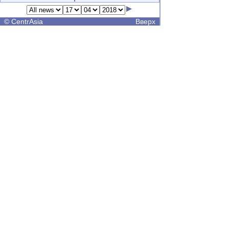
©
CentrAsia
Вверх