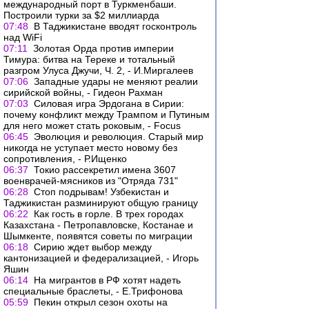
международный порт в Туркменбаши.
Построили турки за $2 миллиарда
07:48
В Таджикистане вводят госконтроль
над WiFi
07:11
Золотая Орда против империи
Тимура: битва на Тереке и тотальный
разгром Улуса Джучи, Ч. 2, - И.Миргалеев
07:06
Западные удары не меняют реалии
сирийской войны, - Гидеон Рахман
07:03
Силовая игра Эрдогана в Сирии:
почему конфликт между Трампом и Путиным
для него может стать роковым, - Focus
06:45
Эволюция и революция. Старый мир
никогда не уступает место новому без
сопротивления, - Р.Ищенко
06:37
Токио рассекретил имена 3607
военврачей-мясников из "Отряда 731"
06:28
Стоп подрывам! Узбекистан и
Таджикистан разминируют общую границу
06:22
Как гость в горле. В трех городах
Казахстана - Петропавловске, Костанае и
Шымкенте, появятся советы по миграции
06:18
Сирию ждет выбор между
кантонизацией и федерализацией, - Игорь
Яшин
06:14
На мигрантов в РФ хотят надеть
специальные браслеты, - Е.Трифонова
05:59
Пекин открыл сезон охоты на