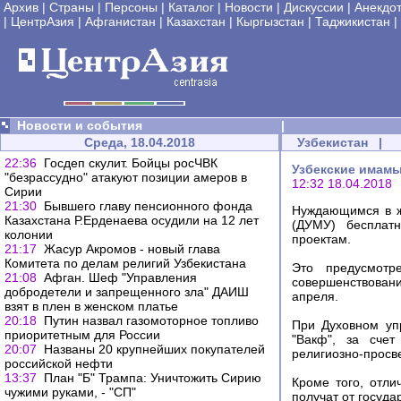
Архив
|
Страны
|
Персоны
|
Каталог
|
Новости
|
Дискуссии
|
Анекдо
|
ЦентрАзия
|
Афганистан
|
Казахстан
|
Кыргызстан
|
Таджикистан
|
Новости и события
|
Среда, 18.04.2018
Узбекистан
|
22:36
Госдеп скулит. Бойцы росЧВК
Узбекские имамы
"безрассудно" атакуют позиции амеров в
12:32 18.04.2018
Сирии
21:30
Бывшего главу пенсионного фонда
Нуждающимся в ж
Казахстана Р.Ерденаева осудили на 12 лет
(ДУМУ) бесплат
колонии
проектам.
21:17
Жасур Акромов - новый глава
Комитета по делам религий Узбекистана
Это предусмотр
21:08
Афган. Шеф "Управления
совершенствован
добродетели и запрещенного зла" ДАИШ
апреля.
взят в плен в женском платье
20:18
Путин назвал газомоторное топливо
При Духовном уп
приоритетным для России
"Вакф", за счет
20:07
Названы 20 крупнейших покупателей
религиозно-просв
российской нефти
13:37
План "Б" Трампа: Уничтожить Сирию
Кроме того, отл
чужими руками, - "СП"
получат от госуд