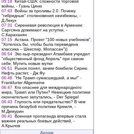
09:18
Китай-США: сложности торговой
войны, - Гуань Циню
07:43
Войны за проливы 2.0. Почему
"гибридные" столкновения неизбежны, -
Д.Лекух
07:31
Сиреневая революция в Армении:
Саргсяна дожимают на уступки, -
С.Караханян
07:15
Астана. Проект "100 новых учебников".
"Хотелось бы, чтобы была переведена
классика – Шекспир, Мопассан"))
06:54
Экс-кыр-президент Атамбаев учредил
"общественный фонд Апрель" при самом
себе. Мутить новые мутки
06:51
Рынок понял, зачем бомбили Сирию.
Нефть растет, - Дж.Фу
06:48
"Не Трамп сумасшедший, а мы!" -
Frankfurter Allgemeine
06:47
Кто опаснее для международного
мира, Трамп или Путин? Немецкие политики
окончательно запутались, - Der Spiegel
06:43
Глупость или предательство? В чем
причина беззубой политики Кремля, -
М.Демурин
06:41
Военная пропаганда впервые стала
важнее реальных боевых действий, -
А.Крылов
Архив