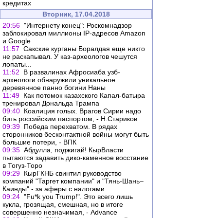
кредитах
Вторник, 17.04.2018
20:56
"Интернету конец": Роскомнадзор
заблокировал миллионы IP-адресов Amazon
и Google
11:57
Сакские курганы Боралдая еще никто
не раскапывал. У каз-археологов чешутся
лопаты...
11:52
В развалинах Афросиаба узб-
археологи обнаружили уникальное
деревянное панно богини Наны
11:49
Как потомок казахского Капал-батыра
тренировал Дональда Трампа
09:40
Коалиция голых. Врагов Сирии надо
бить российским паспортом, - Н.Стариков
09:39
Победа перехватом. В рядах
сторонников бесконтактной войны могут быть
большие потери, - ВПК
09:35
Абдулла, поджигай! КырВласти
пытаются задавить дико-каменное восстание
в Тогуз-Торо
09:29
КырГКНБ свинтил руководство
компаний "Таргет компании" и "Тянь-Шань–
Каинды" - за аферы с налогами
09:24
"Fu*k you Trump!". Это всего лишь
кукла, грозящая, смешная, но в итоге
совершенно незначимая, - Advance