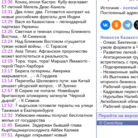
13:36
Конец эпохи Кастро: Кубу возглавит
57-летний Мигель Диас-Канель
Источник -
central
13:31
Два плюс два. Готовится контракт на
Постоянный адрес
новые российские фрегаты для Индии
13:29
Вася из Казахстана – легендарный
партизан Украины
13:25
Светлая и темная стороны Ближнего
Востока, - М.Семенов
Новости Казахст
13:24
Над Ближним Востоком сгущается
-
Олжас Бектенов 
туман новой войны, - С.Тарасов
узком формате в 
13:23
Asia Times: Афганское пророчество
-
Развитие легкой
может воплотиться в реальность
-
Агитационная гр
13:19
Тора, тора, тора! Маршал Ямамото -
встретилась с пр
герой Перл-Харбора
-
Подозреваемый в
13:17
Берега потеряны, Америка
-
Незаконные займ
закрывается…, - А.Гордеев
-
Из Вьетнама экс
13:14
Перегибы Шелкового пути: как Китай
игорного бизнеса
решает уйгурский вопрос, - И.Зуенко
-
Рабочий график 
12:57
В Сирию не попали. Новейшую
-
Кадровые перес
британскую атомарину заткнули "Черной
-
Нурлыбек Налиб
дырой", - К.Сивков
Актюбинской обла
12:52
7 кыргызов готовили теракты на улице
-
Рабочий график 
Таежная в Екатеринбурге
12:32
Узбекские имамы получат бесплатное
Перейти на верс
жилье от государства
©
CentrAsia
11:45
Бишкек. Задержан бывший глава
КырНацэнергохолдинга Айбек Калиев
07:51
Аркадаг открывает новый