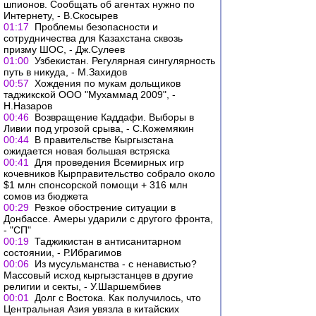
шпионов. Сообщать об агентах нужно по
Интернету, - В.Скосырев
01:17
Проблемы безопасности и
сотрудничества для Казахстана сквозь
призму ШОС, - Дж.Сулеев
01:00
Узбекистан. Регулярная сингулярность
путь в никуда, - М.Захидов
00:57
Хождения по мукам дольщиков
таджикской ООО "Мухаммад 2009", -
Н.Назаров
00:46
Возвращение Каддафи. Выборы в
Ливии под угрозой срыва, - С.Кожемякин
00:44
В правительстве Кыргызстана
ожидается новая большая встряска
00:41
Для проведения Всемирных игр
кочевников Кырправительство собрало около
$1 млн спонсорской помощи + 316 млн
сомов из бюджета
00:29
Резкое обострение ситуации в
Донбассе. Амеры ударили с другого фронта,
- "СП"
00:19
Таджикистан в антисанитарном
состоянии, - Р.Ибрагимов
00:06
Из мусульманства - с ненавистью?
Массовый исход кыргызстанцев в другие
религии и секты, - У.Шаршембиев
00:01
Долг с Востока. Как получилось, что
Центральная Азия увязла в китайских