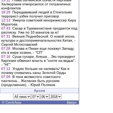
19:11
Глава Баткенской области Киргизии
Халмурзаев отморозился от пограничных
конфликтов
18:29
Передавивший людей в Стокгольме
террорист-узбек получил приговор
12:13
Умерла советский кинорежиссер Кира
Муратова
07:43
Сахар в Туркменистане продается под
расписку. Уже по 10 манатов за кг!
07:31
Веяния Поднебесной. О новой эпохе,
культуре и достопримечательностях Китая, -
Сергей Мстиславский
07:28
Москва и Пекин еще покажут Западу,
кто в мире хозяин, - "СП"
07:16
Суши сухари, Алеша... Экс-президент
Киргизии обвинил власть в "охоте на ведьм",
- "НГ"
07:12
Угэдэю больше не наливать! Как и
почему спивались ханы Золотой Орды
07:09
В тени ветвистого советского
пантеона... Желание быть русским
(продолжение), - Юрий Поляков
Архив
©
CentrAsia
Вверх