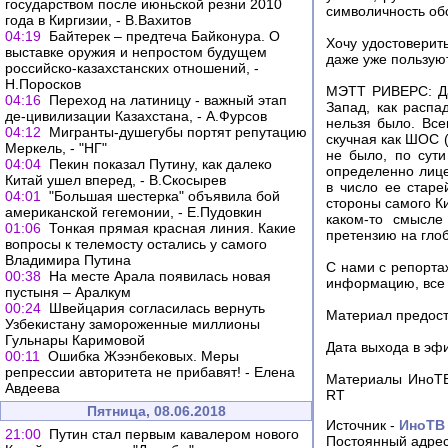
государством после июньской резни 2010
символичность обс
года в Киргизии, - В.Вахитов
04:19
Байтерек – предтеча Байконура. О
Хочу удостоверить
выставке оружия и непростом будущем
даже уже пользую
российско-казахстанских отношений, -
Н.Поросков
МЭТТ РИВЕРС: Да,
04:16
Переход на латиницу - важный этап
Запад, как распа
де-цивилизации Казахстана, - А.Фурсов
нельзя было. Все
04:12
Мигранты-душегубы портят репутацию
скучная как ШОС 
Меркель, - "НГ"
не было, по сути
04:04
Пекин показал Путину, как далеко
определенно лице
Китай ушел вперед, - В.Скосырев
в число ее старе
04:01
"Большая шестерка" объявила бой
стороны самого Ки
американской гегемонии, - Е.Пудовкин
каком-то смысле
01:06
Тонкая прямая красная линия. Какие
претензию на глоб
вопросы к телемосту остались у самого
Владимира Путина
С нами с репорта
00:38
На месте Арала появилась новая
информацию, все 
пустыня – Аралкум
00:24
Швейцария согласилась вернуть
Материал предоста
Узбекистану замороженные миллионы
Гульнары Каримовой
Дата выхода в эфи
00:11
Ошибка Жээнбековых. Меры
репрессии авторитета не прибавят! - Елена
Материалы ИноТВ
Авдеева
RT
Пятница, 08.06.2018
Источник -
ИноТВ
21:00
Путин стал первым кавалером нового
Постоянный адрес