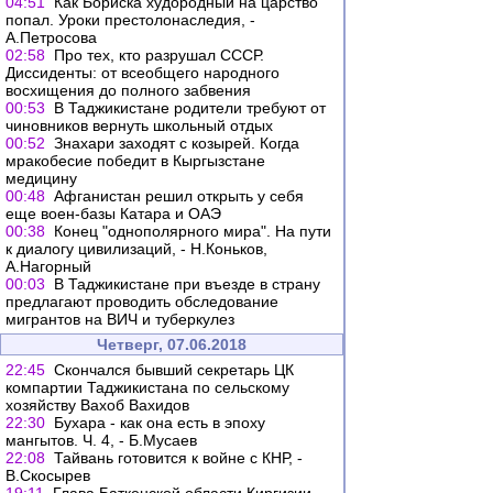
04:51
Как Бориска худородный на царство
попал. Уроки престолонаследия, -
А.Петросова
02:58
Про тех, кто разрушал СССР.
Диссиденты: от всеобщего народного
восхищения до полного забвения
00:53
В Таджикистане родители требуют от
чиновников вернуть школьный отдых
00:52
Знахари заходят с козырей. Когда
мракобесие победит в Кыргызстане
медицину
00:48
Афганистан решил открыть у себя
еще воен-базы Катара и ОАЭ
00:38
Конец "однополярного мира". На пути
к диалогу цивилизаций, - Н.Коньков,
А.Нагорный
00:03
В Таджикистане при въезде в страну
предлагают проводить обследование
мигрантов на ВИЧ и туберкулез
Четверг, 07.06.2018
22:45
Скончался бывший секретарь ЦК
компартии Таджикистана по сельскому
хозяйству Вахоб Вахидов
22:30
Бухара - как она есть в эпоху
мангытов. Ч. 4, - Б.Мусаев
22:08
Тайвань готовится к войне с КНР, -
В.Скосырев