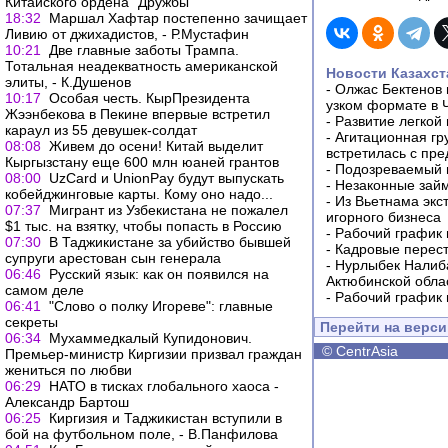
Китайского ордена "Дружбы"
18:32
Маршал Хафтар постепенно зачищает
Ливию от джихадистов, - Р.Мустафин
10:21
Две главные заботы Трампа.
Тотальная неадекватность американской
Новости Казахст
элиты, - К.Душенов
-
Олжас Бектенов 
10:17
Особая честь. КырПрезидента
узком формате в 
Жээнбекова в Пекине впервые встретил
-
Развитие легкой
караул из 55 девушек-солдат
-
Агитационная гр
08:08
Живем до осени! Китай выделит
встретилась с пр
Кыргызстану еще 600 млн юаней грантов
-
Подозреваемый в
08:00
UzCard и UnionPay будут выпускать
-
Незаконные займ
кобейджинговые карты. Кому оно надо...
-
Из Вьетнама экс
07:37
Мигрант из Узбекистана не пожалел
игорного бизнеса
$1 тыс. на взятку, чтобы попасть в Россию
-
Рабочий график 
07:30
В Таджикистане за убийство бывшей
-
Кадровые перес
супруги арестован сын генерала
-
Нурлыбек Налиб
06:46
Русский язык: как он появился на
Актюбинской обла
самом деле
-
Рабочий график 
06:41
"Слово о полку Игореве": главные
секреты
Перейти на верс
06:34
Мухаммедкалый Купидонович.
©
CentrAsia
Премьер-министр Киргизии призвал граждан
жениться по любви
06:29
НАТО в тисках глобального хаоса -
Александр Бартош
06:25
Киргизия и Таджикистан вступили в
бой на футбольном поле, - В.Панфилова