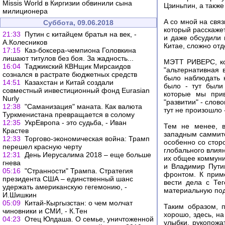
Missis World в Киргизии обвинили сына
Цзиньпин, а такж
милиционера
А со мной на свя
Суббота, 09.06.2018
который расскаже
21:33
Путин с китайцем братья на век, -
и даже обсудили 
А.Колесников
Китае, сложно отд
17:15
Каз-боксера-чемпиона Головкина
лишают титулов без боя. За жадность...
МЭТТ РИВЕРС, кор
16:04
Таджикский КВНщик Мирсаидов
"альтернативная 
сознался в растрате бюджетных средств
было наблюдать 
14:51
Казахстан и Китай создали
было - тут были
совместный инвестиционный фонд Eurasian
которые мы прив
Nurly
"развитии" - слов
12:38
"Саманизация" маната. Как валюта
тут не произошло 
Туркменистана превращается в солому
12:35
УкрЕвропа - это судьба, - Иван
Тем не менее, в
Крастев
западным саммито
12:33
Торгово-экономическая война: Трамп
особенно со стор
перешел красную черту
глобального влиян
12:31
День Иерусалима 2018 – еще больше
их общее коммуни
гнева
и Владимир Пути
05:16
"Странности" Трампа. Стратегия
фронтом. К прим
президента США – единственный шанс
вести дела с Те
удержать американскую гегемонию, -
материальную под
И.Шишкин
05:09
Китай-Кыргызстан: о чем молчат
Таким образом, 
чиновники и СМИ, - К.Тен
хорошо, здесь, н
04:23
Отец Юлдаша. О семье, уничтоженной
улыбки, рукопожа