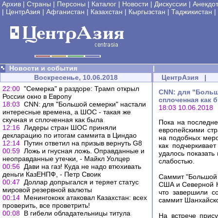
Архив
|
Страны
|
Персоны
|
Каталог
|
Новости
|
Дискуссии
|
Анекдо
|
ЦентрАзия
|
Афганистан
|
Казахстан
|
Кыргызстан
|
Таджикистан
|
Новости и события
|
Воскресенье, 10.06.2018
ЦентрАзия
|
22:00
"Семерка" в раздоре: Трамп открыл
CNN: для "Больш
России окно в Европу
сплоченная как 
18:03
CNN: для "Большой семерки" настали
18:03 10.06.2018
интересные времена, а ШОС - такая же
скучная и сплоченная как была
Пока на последне
12:16
Лидеры стран ШОС приняли
европейскими стр
декларацию по итогам саммита в Циндао
на подобных меро
12:14
Путин ответил на призыв вернуть G8
как подчеркивает
00:59
Ложь и гнусная ложь. Оправданные и
удалось показать
неоправданные утечки, - Майкл Уолцер
слабостью.
00:56
Дави на газ! Куда не надо втюхивать
деньги КазЕНПФ, - Петр Своик
Саммит "Большой 
00:47
Доллар допрыгался и теряет статус
США и Северной К
мировой резервной валюты
что завершили с
00:14
Менингококк атаковал Казахстан: всех
саммит Шанхайско
проверить, все проветрить!
00:08
В гибели обладательницы титула
На встрече прис