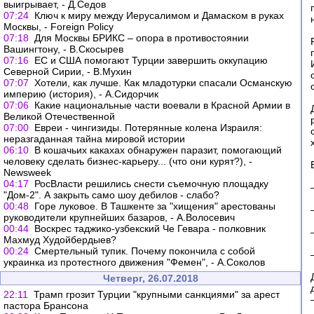
выигрывает, - Д.Седов
07:24
Ключ к миру между Иерусалимом и Дамаском в руках
Москвы, - Foreign Policy
07:18
Для Москвы БРИКС – опора в противостоянии
Вашингтону, - В.Скосырев
07:16
ЕС и США помогают Турции завершить оккупацию
Северной Сирии, - В.Мухин
07:07
Хотели, как лучше. Как младотурки спасали Османскую
империю (история), - А.Сидорчик
07:06
Какие национальные части воевали в Красной Армии в
Великой Отечественной
07:00
Евреи - чингизиды. Потерянные колена Израиля:
неразгаданная тайна мировой истории
06:10
В кошачьих какахах обнаружен паразит, помогающий
человеку сделать бизнес-карьеру... (что они курят?), -
Newsweek
04:17
РосВласти решились снести съемочную площадку
"Дом-2". А закрыть само шоу дебилов - слабо?
00:48
Горе луковое. В Ташкенте за "хищения" арестованы
руководители крупнейших базаров, - А.Волосевич
00:44
Воскрес таджико-узбекский Че Гевара - полковник
Махмуд Худойбердыев?
00:24
Cмертельный тупик. Почему покончила с собой
украинка из протестного движения "Фемен", - А.Соколов
Четверг, 26.07.2018
22:11
Трамп грозит Турции "крупными санкциями" за арест
пастора Брансона