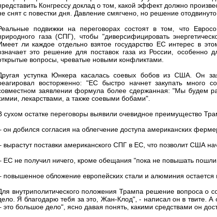
представить Конгрессу доклад о том, какой эффект должно произв
не снят с повестки дня. Давление смягчено, но решение отодвинут
Реальные подвижки на переговорах состоят в том, что Евросо
природного газа (СПГ), чтобы "диверсифицировать энергетическ
Имеет ли каждое отдельно взятое государство ЕС интерес в эт
означает это решение для поставок газа из России, особенно д
открытые вопросы, чреватые новыми конфликтами.
Другая уступка Юнкера касалась соевых бобов из США. Он за
реагировал восторженно: "ЕС быстро начнет закупать много с
совместном заявлении формула более сдержанная: "Мы будем раб
химии, лекарствами, а также соевыми бобами".
В сухом остатке переговоры выявили очевидное преимущество Тра
– он добился согласия на облегчение доступа американских ферме
– вырастут поставки американского СПГ в ЕС, что позволит США на
– ЕС не получил ничего, кроме обещания "пока не повышать пошл
– повышенное обложение европейских стали и алюминия остается 
Для внутриполитического положения Трампа решение вопроса о с
дело. Я благодарю тебя за это, Жан-Клод", - написал он в твите
– это большое дело", ясно давая понять, какими средствами он дост