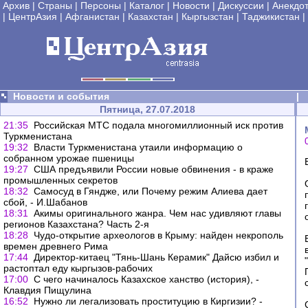
Архив
|
Страны
|
Персоны
|
Каталог
|
Новости
|
Дискуссии
|
Анекдо
|
ЦентрАзия
|
Афганистан
|
Казахстан
|
Кыргызстан
|
Таджикистан
|
Новости и события
|
Пятница, 27.07.2018
21:35
Российская МТС подала многомиллионный иск против
Туркменистана
19:32
Власти Туркменистана утаили информацию о
собранном урожае пшеницы
19:27
США предъявили России новые обвинения - в краже
промышленных секретов
18:32
Самосуд в Гяндже, или Почему режим Алиева дает
сбой, - И.Шабанов
18:31
Акимы оригинального жанра. Чем нас удивляют главы
регионов Казахстана? Часть 2-я
18:28
Чудо-открытие археологов в Крыму: найден некрополь
времен древнего Рима
17:44
Директор-китаец "Тянь-Шань Керамик" Дайсю избил и
растоптал еду кыргызов-рабочих
17:00
С чего начиналось Казахское ханство (история), -
Клавдия Пищулина
16:52
Нужно ли легализовать проституцию в Киргизии? -