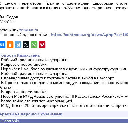
В целом переговоры Трампа с делегацией Евросоюза стали 
организованный шантаж в целях получения односторонних преиму
Дм. Седов
27.07.18
Источник -
fondsk.ru
Постоянный адрес статьи -
https://centrasia.org/newsA.php?st=1
Новости Казахстана
-
Рабочий график главы государства
-
Кадровые перестановки
-
Нурлыбек Налибаев ознакомился с крупными инфраструктурными 
-
Рабочий график главы государства
-
Справедливый доступ к торговым сетям и выход на экспорт
-
В Правительстве подписан меморандум о создании экосистемы по 
Алатау
-
Кадровые перестановки
-
Посол РК в РФ Д.Абаев выступил на III Казахстанско-Российском
-
Когда тайна становится информацией
-
МВД: Более 20 стримеров привлечены к ответственности за проти
ерейти на версию с фреймами
©
CentrAsia