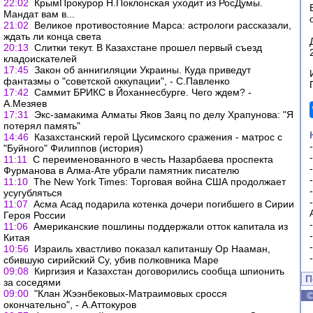
22:02
КрымПрокурор Н.Поклонская уходит из РосДумы.
Мандат вам в...
21:02
Великое противостояние Марса: астрологи рассказали,
ждать ли конца света
20:13
Слитки текут. В Казахстане прошел первый съезд
кладоискателей
17:45
Закон об аннигиляции Украины. Куда приведут
фантазмы о "советской оккупации", - С.Павленко
17:42
Саммит БРИКС в Йоханнесбурге. Чего ждем? -
А.Мезяев
17:31
Экс-замакима Алматы Яков Заяц по делу Храпунова: "Я
потерял память"
14:46
Казахстанский герой Цусимского сражения - матрос с
"Буйного" Филиппов (история)
11:11
С переименованного в честь Назарбаева проспекта
Фурманова в Алма-Ате убрали памятник писателю
11:10
The New York Times: Торговая война США продолжает
усугубляться
11:07
Асма Асад подарила котенка дочери погибшего в Сирии
Героя России
11:06
Американские пошлины поддержали отток капитала из
Китая
10:56
Израиль хвастливо показал капитаншу Ор Нааман,
сбившую сирийский Су, убив полковника Маре
09:08
Киргизия и Казахстан договорились сообща шпионить
П
за соседями
09:00
"Клан Жээнбековых-Матраимовых сросся
окончательно", - А.Аттокуров