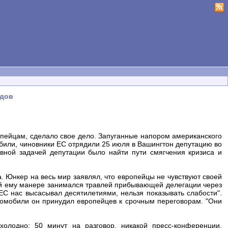
едов
пейцам, сделало свое дело. Запуганные напором американского
били, чиновники ЕС отрядили 25 июля в Вашингтон депутацию во
ной задачей депутации было найти пути смягчения кризиса и
. Юнкер на весь мир заявлял, что европейцы не чувствуют своей
ой ему манере занимался травлей прибывающей делегации через
 "ЕС нас высасывал десятилетиями, нельзя показывать слабости".
томобили он принудил европейцев к срочным переговорам. "Они
олодно: 50 минут на разговор, никакой пресс-конференции,