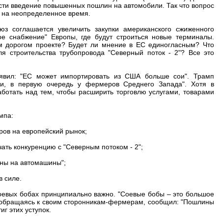
ести введение повышенных пошлин на автомобили. Так что вопрос
о на неопределенное время.
юз соглашается увеличить закупки американского сжиженного
ое снабжение" Европы, где будут строиться новые терминалы.
ом дорогом проекте? Будет ли мнение в ЕС единогласным? Что
ля строительства трубопровода "Северный поток - 2"? Все это
явил: "ЕС может импортировать из США больше сои". Трамп
ои, в первую очередь у фермеров Среднего Запада". Хотя в
отать над тем, чтобы расширить торговлю услугами, товарами
мпа:
ров на европейский рынок;
чать конкуренцию с "Северным потоком - 2";
ины на автомашины";
в силе.
оевых бобах принципиально важно. "Соевые бобы – это большое
. А обращаясь к своим сторонникам-фермерам, сообщил: "Пошлины
иг этих уступок.