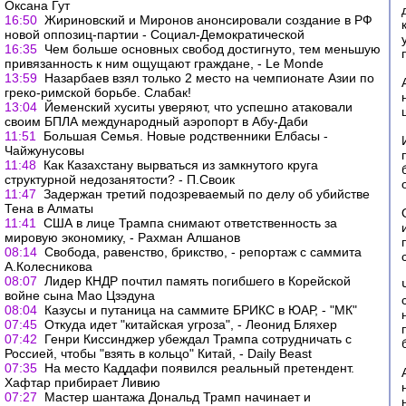
Оксана Гут
16:50
Жириновский и Миронов анонсировали создание в РФ
новой оппозиц-партии - Социал-Демократической
16:35
Чем больше основных свобод достигнуто, тем меньшую
привязанность к ним ощущают граждане, - Le Monde
13:59
Назарбаев взял только 2 место на чемпионате Азии по
греко-римской борьбе. Слабак!
13:04
Йеменский хуситы уверяют, что успешно атаковали
своим БПЛА международный аэропорт в Абу-Даби
11:51
Большая Семья. Новые родственники Елбасы -
Чайжунусовы
11:48
Как Казахстану вырваться из замкнутого круга
структурной недозанятости? - П.Своик
11:47
Задержан третий подозреваемый по делу об убийстве
Тена в Алматы
11:41
США в лице Трампа снимают ответственность за
мировую экономику, - Рахман Алшанов
08:14
Свобода, равенство, брикство, - репортаж с саммита
А.Колесникова
08:07
Лидер КНДР почтил память погибшего в Корейской
войне сына Мао Цзэдуна
08:04
Казусы и путаница на саммите БРИКС в ЮАР, - "МК"
07:45
Откуда идет "китайская угроза", - Леонид Бляхер
07:42
Генри Киссинджер убеждал Трампа сотрудничать с
Россией, чтобы "взять в кольцо" Китай, - Daily Beast
07:35
На место Каддафи появился реальный претендент.
Хафтар прибирает Ливию
07:27
Мастер шантажа Дональд Трамп начинает и