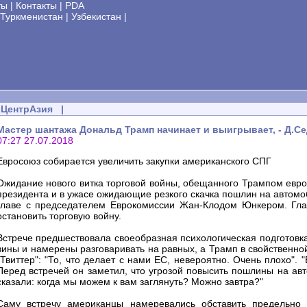
ты
|
Контакты
|
PDA
Туркменистан
|
Узбекистан
|
ЦентрАзия
|
Мастер шантажа Дональд Трамп начинает и выигрывает, - Д.С
07:27 27.07.2018
Евросоюз собирается увеличить закупки американского СПГ
Ожидание нового витка торговой войны, обещанного Трампом евро
президента и в ужасе ожидающие резкого скачка пошлин на автомо
главе с председателем Еврокомиссии Жан-Клодом Юнкером. Глав
остановить торговую войну.
Встрече предшествовала своеобразная психологическая подготовка
вины и намерены разговаривать на равных, а Трамп в свойственн
"Твиттер": "То, что делает с нами ЕС, невероятно. Очень плохо".
Перед встречей он заметил, что угрозой повысить пошлины на ав
сказали: когда мы можем к вам заглянуть? Можно завтра?"
Саму встречу американцы намеревались обставить предельно х