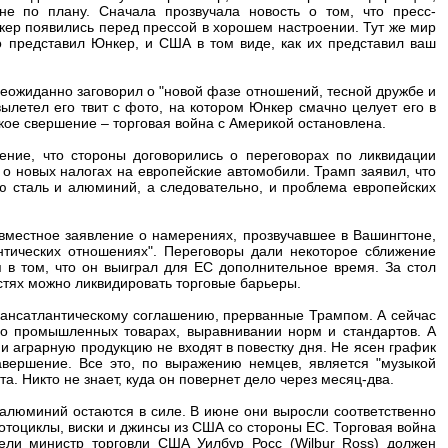
е по плану. Сначала прозвучала новость о том, что пресс-
кер появились перед прессой в хорошем настроении. Тут же мир
го представил Юнкер, и США в том виде, как их представил ваш
 неожиданно заговорил о "новой фазе отношений, тесной дружбе и
ылетел его твит с фото, на котором Юнкер смачно целует его в
кое свершение – торговая война с Америкой остановлена.
ение, что стороны договорились о переговорах по ликвидации
о новых налогах на европейские автомобили. Трамп заявил, что
 сталь и алюминий, а следовательно, и проблема европейских
овместное заявление о намерениях, прозвучавшее в Вашингтоне,
тических отношениях". Переговоры дали некоторое сближение
 в том, что он выиграл для ЕС дополнительное время. За стол
астях можно ликвидировать торговые барьеры.
рансатлантическому соглашению, прерванные Трампом. А сейчас
 о промышленных товарах, выравнивании норм и стандартов. А
аграрную продукцию не входят в повестку дня. Не ясен график
авершение. Все это, по выражению немцев, является "музыкой
. Никто не знает, куда он повернет дело через месяц-два.
 алюминий остаются в силе. В июне они выросли соответственно
отоциклы, виски и джинсы из США со стороны ЕС. Торговая война
ели министр торговли США Уилбур Росс (Wilbur Ross) должен