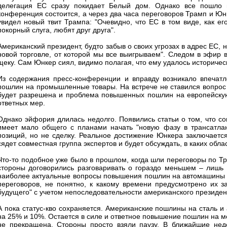
делегация ЕС сразу покидает Белый дом. Однако все пошло н
конференция состоится, а через два часа переговоров Трамп и Юн
увидел новый твит Трампа: "Очевидно, что ЕС в том виде, как е
покорный слуга, любят друг друга".
Американский президент, будто забыв о своих угрозах в адрес ЕС,
новой торговле, от которой мы все выигрываем". Следом в эфир в
щеку. Сам Юнкер сиял, видимо полагая, что ему удалось историчес
Из содержания пресс-конференции и вправду возникало впечатл
пошлин на промышленные товары. На встрече не ставился вопрос 
будет разрешена и проблема повышенных пошлин на европейскую
ответных мер.
Однако эйфория длилась недолго. Появились статьи о том, что с
имеет мало общего с планами начать "новую фазу в трансатлан
позиций, но не сделку. Реальное достижение Юнкера заключается
сядет совместная группа экспертов и будет обсуждать, в каких обл
Что-то подобное уже было в прошлом, когда шли переговоры по Т
стороны договорились разговаривать о гораздо меньшем – лишь
наиболее актуальные вопросы повышения пошлин на автомашины и 
переговоров, не понятно, к какому времени предусмотрено их з
будущего" с учетом непоследовательности американского президента
А пока статус-кво сохраняется. Американские пошлины на сталь и
на 25% и 10%. Остается в силе и ответное повышение пошлин на м
не прекращена. Стороны просто взяли паузу. В ближайшие нед