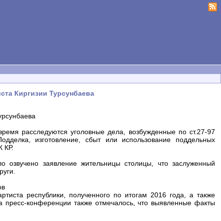
иста Киргизии Турсунбаева
Турсунбаева
ремя расследуются уголовные дела, возбужденные по ст.27-97
(Подделка, изготовление, сбыт или использование поддельных
 КР.
о озвучено заявление жительницы столицы, что заслуженный
руги.
ов
ртиста республики, полученного по итогам 2016 года, а также
а пресс-конференции также отмечалось, что выявленные факты