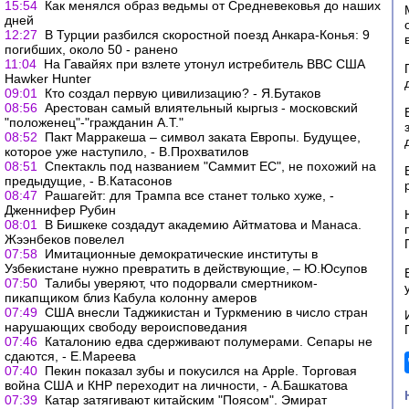
15:54
Как менялся образ ведьмы от Средневековья до наших
дней
12:27
В Турции разбился скоростной поезд Анкара-Конья: 9
погибших, около 50 - ранено
11:04
На Гавайях при взлете утонул истребитель ВВС США
Hawker Hunter
09:01
Кто создал первую цивилизацию? - Я.Бутаков
08:56
Арестован самый влиятельный кыргыз - московский
"положенец"-"гражданин А.Т."
08:52
Пакт Марракеша – символ заката Европы. Будущее,
которое уже наступило, - В.Прохватилов
08:51
Спектакль под названием "Саммит ЕС", не похожий на
предыдущие, - В.Катасонов
08:47
Рашагейт: для Трампа все станет только хуже, -
Дженнифер Рубин
08:01
В Бишкеке создадут академию Айтматова и Манаса.
Жээнбеков повелел
07:58
Имитационные демократические институты в
Узбекистане нужно превратить в действующие, – Ю.Юсупов
07:50
Талибы уверяют, что подорвали смертником-
пикапщиком близ Кабула колонну амеров
07:49
США внесли Таджикистан и Туркмению в число стран
нарушающих свободу вероисповедания
07:46
Каталонию едва сдерживают полумерами. Сепары не
сдаются, - Е.Мареева
07:40
Пекин показал зубы и покусился на Apple. Торговая
война США и КНР переходит на личности, - А.Башкатова
07:39
Катар затягивают китайским "Поясом". Эмират