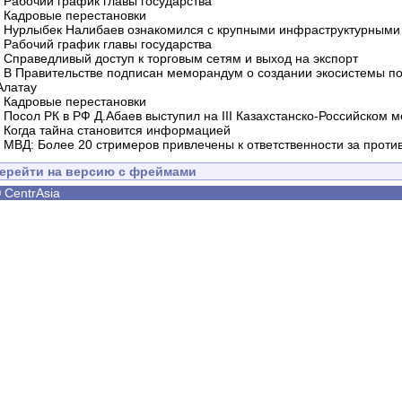
-
Рабочий график главы государства
-
Кадровые перестановки
-
Нурлыбек Налибаев ознакомился с крупными инфраструктурными 
-
Рабочий график главы государства
-
Справедливый доступ к торговым сетям и выход на экспорт
-
В Правительстве подписан меморандум о создании экосистемы по 
Алатау
-
Кадровые перестановки
-
Посол РК в РФ Д.Абаев выступил на III Казахстанско-Российском
-
Когда тайна становится информацией
-
МВД: Более 20 стримеров привлечены к ответственности за проти
ерейти на версию с фреймами
©
CentrAsia