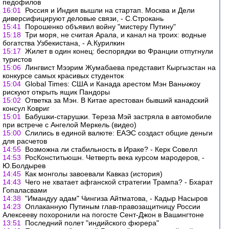
педофилов
16:01
Россия и Индия вышли на стартап. Москва и Дели
диверсифицируют деловые связи, - С.Строкань
15:41
Порошенко объявил войну "мистеру Путину"
15:18
Три моря, не считая Арала, и канал на троих: водные
богатства Узбекистана, - А.Курилкин
15:17
Жилет в один конец: беспорядки во Франции отпугнули
туристов
15:06
Лингвист Мээрим Жумабаева представит Кыргызстан на
конкурсе самых красивых студенток
15:04
Global Times: США и Канада арестом Мэн Ваньчжоу
рискуют открыть ящик Пандоры
15:02
Ответка за Мэн. В Китае арестован бывший канадский
консул Ковриг
15:01
Бабушки-старушки. Тереза Мэй застряла в автомобиле
при встрече с Ангелой Меркель (видео)
15:00
Слились в единой валюте: ЕАЭС создаст общие деньги
для расчетов
14:55
Возможна ли стабильность в Ираке? - Керк Совелл
14:53
РосКонститьюшн. Четверть века курсом мародеров, -
Ю.Болдырев
14:45
Как монголы завоевали Кавказ (история)
14:43
Чего не хватает афганской стратегии Трампа? - Бхарат
Гопаласвами
14:38
"Имандуу адам" Чингиза Айтматова, - Кадыр Насыров
14:23
Оплаканную Путиным глав-правозащитницу России
Алексееву похоронили на погосте Сент-Джон в Вашингтоне
13:51
Последний полет "индийского фюрера"