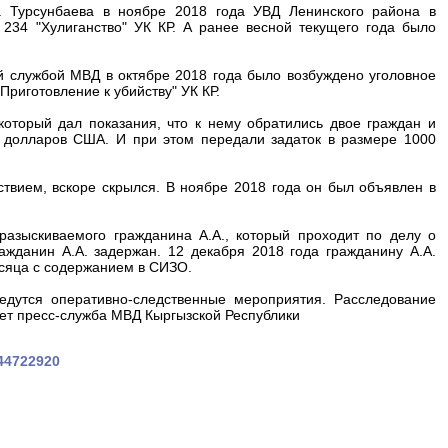
 Турсунбаева в ноябре 2018 года УВД Ленинского района в
 234 "Хулиганство" УК КР. А ранее весной текущего года было
 службой МВД в октябре 2018 года было возбуждено уголовное
Приготовление к убийству" УК КР.
который дал показания, что к нему обратились двое граждан и
00 долларов США. И при этом передали задаток в размере 1000
твием, вскоре скрылся. В ноябре 2018 года он был объявлен в
азыскиваемого гражданина А.А., который проходит по делу о
жданин А.А. задержан. 12 декабря 2018 года гражданину А.А.
сяца с содержанием в СИЗО.
дутся оперативно-следственные мероприятия. Расследование
ает пресс-служба МВД Кыргызской Республики
544722920