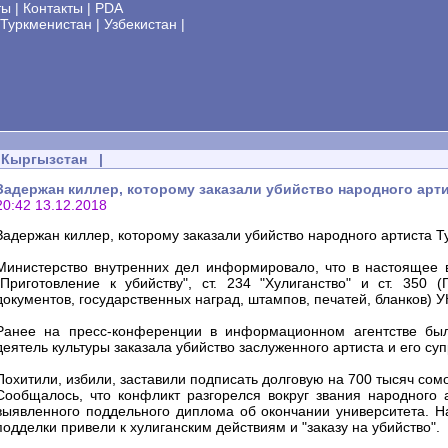
ты
|
Контакты
|
PDA
Туркменистан
|
Узбекистан
|
Кыргызстан
|
Задержан киллер, которому заказали убийство народного арт
20:42 13.12.2018
Задержан киллер, которому заказали убийство народного артиста 
Министерство внутренних дел информировало, что в настоящее в
"Приготовление к убийству", ст. 234 "Хулиганство" и ст. 350 
документов, государственных наград, штампов, печатей, бланков) УК
Ранее на пресс-конференции в информационном агентстве был
деятель культуры заказала убийство заслуженного артиста и его суп
Похитили, избили, заставили подписать долговую на 700 тысяч сом
Сообщалось, что конфликт разгорелся вокруг звания народного а
выявленного поддельного диплома об окончании университета. Н
подделки привели к хулиганским действиям и "заказу на убийство".