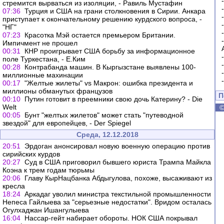
стремится вырваться из изоляции, - Равиль Мустафин
07:36
Турция и США на грани столкновения в Сирии. Анкара
приступает к окончательному решению курдского вопроса, -
"НГ"
07:23
Красотка Мэй остается премьером Британии.
Импичмент не прошел
00:31
КНР проигрывает США борьбу за информационное
поле Туркестана, - Е.Ким
00:28
Контрабанда машин. В Кыргызстане выявлены 100-
миллионные махинации
00:17
"Желтые жилеты" vs Макрон: ошибка президента и
миллионы обманутых французов
П
00:10
Путин готовит в преемники свою дочь Катерину? - Die
Welt
00:05
Бунт "желтых жилетов" может стать "путеводной
звездой" для европейцев, - Der Spiegel
Среда, 12.12.2018
20:51
Эрдоган анонсировал новую военную операцию против
сирийских курдов
20:27
Суд в США приговорил бывшего юриста Трампа Майкла
Коэна к трем годам тюрьмы
20:06
Главу КырНацбанка Абдыгулова, похоже, высаживают из
кресла
18:24
Аркадаг уволил министра текстильной промышленности
Непеса Гайлыева за "серьезные недостатки". Вридом осталась
Огулхаджан Ишангулыева
16:04
Нассар-гейт набирает обороты. НОК США покрывал