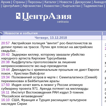
Архив
|
Страны
|
Персоны
|
Каталог
|
Новости
|
Дискуссии
|
Анекдо
|
ЦентрАзия
|
Афганистан
|
Казахстан
|
Кыргызстан
|
Таджикистан
|
Новости и события
|
Четверг, 13.12.2018
20:57
Австрийская полиция "винтит" рос-биатлонистов за
допинг прямо на трассе. Путин зря плясал на австрийских
свадьбах...
20:42
Задержан киллер, которому заказали убийство
народного артиста Киргизии Турсунбаева
20:38
КырДепутаты проголосовали за лишение
неприкосновенности экс-кыр-президентов
19:44
Джихадисты с криминальным прошлым не дают Европе
покоя, - Кристиан Вайсфлог
19:34
Полковничий остров в черте г. Семипалатинск (Семей)
переименован в Бейбитшилик аралы
17:50
Индия хочет взять в лизинг у России атомную
субмарину проекта 971. Аренда потянет на миллиарды
16:11
Институт Востоковедения РАН издал 3-томник
"Российское китаеведение"
16:10
США, Франция и Турция расхищают культурное
наследие Сирии