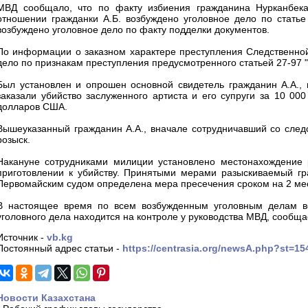
МВД сообщало, что по факту избиения гражданина Нурканбека
отношении гражданки А.Б. возбуждено уголовное дело по статье
возбуждено уголовное дело по факту подделки документов.
По информации о заказном характере преступления Следственной
дело по признакам преступления предусмотренного статьей 27-97 "
Был установлен и опрошен основной свидетель гражданин А.А., 
заказали убийство заслуженного артиста и его супруги за 10 0
долларов США.
Вышеуказанный гражданин А.А., вначале сотрудничавший со следс
розыск.
Накануне сотрудниками милиции установлено местонахождение р
приготовлении к убийству. Принятыми мерами разыскиваемый гра
Первомайским судом определена мера пресечения сроком на 2 ме
В настоящее время по всем возбужденным уголовным делам ве
уголовного дела находится на контроле у руководства МВД, сообщ
Источник -
vb.kg
Постоянный адрес статьи -
https://centrasia.org/newsA.php?st=1
Новости Казахстана