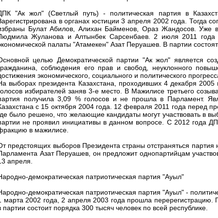
ДПК "Ак жол" (Светлый путь) - политическая партия в Казахст
Зарегистрирована в органах юстиции 3 апреля 2002 года. Тогда 
избраны Булат Абилов, Алихан Байменов, Ораз Жандосов. Уже в
Людмила Жуланова и Алтынбек Сарсенбаев. 2 июля 2011 года 
экономической палаты "Атамекен" Азат Перуашев. В партии состоят
Основной целью Демократической партии "Ак жол" является соз
гражданина, соблюдения его прав и свобод, неуклонного повыше
достижения экономического, социального и политического прогресса
На выборах президента Казахстана, проходивших 4 декабря 2005 
голосов избирателей заняв 3-е место. В Мажилисе третьего созыв
партия получила 3,09 % голосов и не прошла в Парламент. Яв
Казахстана c 15 октября 2004 года. 12 февраля 2011 года перед 
где было решено, что желающие кандидаты могут участвовать в вы
партии не проявил инициативы в данном вопросе. С 2012 года ДП
фракцию в мажилисе.
От предстоящих выборов Президента страны отстраняться партия н
Парламента Азат Перуашев, он предложит однопартийцам участвова
13 апреля.
Народно-демократическая патриотическая партия "Ауыл"
Народно-демократическая патриотическая партия "Ауыл" - политич
1 марта 2002 года, 2 апреля 2003 года прошла перерегистрацию.
в партии состоит порядка 300 тысяч человек по всей республике.