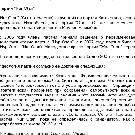
Партия "Nur Otan"
"Nur Otan" (Свет отечества) - крупнейшая партия Казахстана, осно
Нурсултана Назарбаева, как партия "Отан". Он же является е
председателя партии является Маулен Ашимбаев.
В 2006 году члены партии приняли решение о переименовани
демократическую партию "Нур Отан", а в 2007 году, партия была
"Нур Отан" (Nur Otan). Молодежное крыло партии "Жас Отан" перев
В настоящее время в рядах партии состоят более 900 тысяч челове
Идеология партии согласно ее доктрине следующая:
Укрепление независимости Казахстана. Формирование сильного с
общественно-политической стабильности. Центризм. Человек как 
законом "вне зависимости от статуса и происхождения". Справедлив
стратегический приоритет, при сохранении самобытности всех 
светском государстве вера и религия - это важный источник дух
собственности, диверсификация экономики, энергосбережение,
социальной поддержки только уязвимым слоям населения. Борьба с
По итогам всех состоявшихся за прошедшие годы выборов парти
парламентским большинством в обеих палатах Сената Парламент
партия "Nur Otan" пока не определилась с кандидатом. Как 
потребоваться около 20-25 дней.
Демократическая партия Казахстана "Ақ жол"