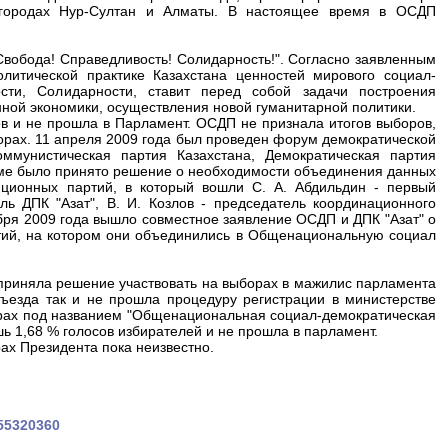
 городах Нур-Султан и Алматы. В настоящее время в ОСДП
Свобода! Справедливость! Солидарность!". Согласно заявленным
итической практике Казахстана ценностей мирового социал-
сти, Солидарности, ставит перед собой задачи построения
нной экономики, осуществления новой гуманитарной политики.
ов и не прошла в Парламент. ОСДП не признала итогов выборов,
орах. 11 апреля 2009 года был проведен форум демократической
ммунистическая партия Казахстана, Демократическая партия
руме было принято решение о необходимости объединения данных
иционных партий, в который вошли С. А. Абдильдин - первый
ль ДПК "Азат", В. И. Козлов - председатель координационного
ября 2009 года вышло совместное заявление ОСДП и ДПК "Азат" о
тий, на котором они объединились в Общенациональную социал
 приняла решение участвовать на выборах в мажилис парламента
ъезда так и не прошла процедуру регистрации в министерстве
орах под названием "Общенациональная социал-демократическая
 1,68 % голосов избирателей и не прошла в парламент.
ах Президента пока неизвестно.
555320360