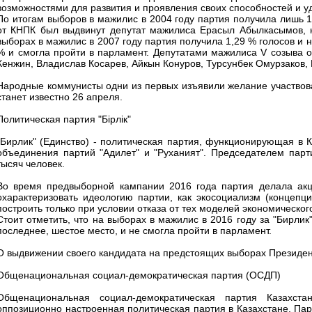
возможностями для развития и проявления своих способностей и 
По итогам выборов в мажилис в 2004 году партия получила лишь 1
от КНПК был выдвинут депутат мажилиса Ерасыл Абылкасымов, н
выборах в мажилис в 2007 году партия получила 1,29 % голосов и 
% и смогла пройти в парламент. Депутатами мажилиса V созыва 
Кенжин, Владислав Косарев, Айкын Конуров, Турсунбек Омурзаков,
Народные коммунисты одни из первых изъявили желание участвов
станет известно 26 апреля.
Политическая партия "Бірлік"
"Бирлик" (Единство) - политическая партия, функционирующая в К
объединения партий "Адилет" и "Руханият". Председателем парт
тысяч человек.
Во время предвыборной кампании 2016 года партия делала акце
охарактеризовать идеологию партии, как экосоциализм (концепц
построить только при условии отказа от тех моделей экономическог
Стоит отметить, что на выборах в мажилис в 2016 году за "Бирлик
последнее, шестое место, и не смогла пройти в парламент.
О выдвижении своего кандидата на предстоящих выборах Президен
Общенациональная социал-демократическая партия (ОСДП)
Общенациональная социал-демократическая партия Казахста
оппозиционно настроенная политическая партия в Казахстане. Пар