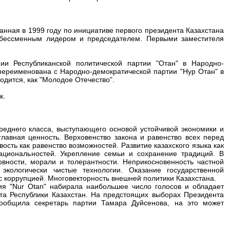
ванная в 1999 году по инициативе первого президента Казахстана
е бессменным лидером и председателем. Первыми заместителя
и Республиканской политической партии "Отан" в Народно-
 переименована с Народно-демократической партии "Нур Отан" в
одится, как "Молодое Отечество".
к.
реднего класса, выступающего основой устойчивой экономики и
главная ценность. Верховенство закона и равенство всех перед
ость как равенство возможностей. Развитие казахского языка как
национальностей. Укрепление семьи и сохранение традиций. В
овности, морали и толерантности. Неприкосновенность частной
 экологически чистые технологии. Оказание государственной
 коррупцией. Многовекторность внешней политики Казахстана.
я "Nur Otan" набирала наибольшее число голосов и обладает
а Республики Казахстан. На предстоящих выборах Президента
сообщила секретарь партии Тамара Дуйсенова, на это может