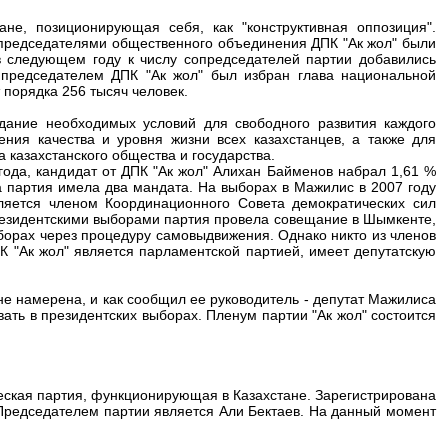
ане, позиционирующая себя, как "конструктивная оппозиция".
сопредседателями общественного объединения ДПК "Ак жол" были
 следующем году к числу сопредседателей партии добавились
председателем ДПК "Ак жол" был избран глава национальной
 порядка 256 тысяч человек.
дание необходимых условий для свободного развития каждого
ния качества и уровня жизни всех казахстанцев, а также для
 казахстанского общества и государства.
года, кандидат от ДПК "Ак жол" Алихан Байменов набрал 1,61 %
а партия имела два мандата. На выборах в Мажилис в 2007 году
ляется членом Координационного Совета демократических сил
президентскими выборами партия провела совещание в Шымкенте,
борах через процедуру самовыдвижения. Однако никто из членов
К "Ак жол" является парламентской партией, имеет депутатскую
е намерена, и как сообщил ее руководитель - депутат Мажилиса
ть в президентских выборах. Пленум партии "Ак жол" состоится
еская партия, функционирующая в Казахстане. Зарегистрирована
 Председателем партии является Али Бектаев. На данный момент