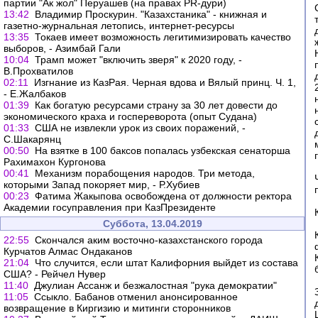
партии "Ак жол" Перуашев (на правах PR-дури)
13:42
Владимир Проскурин. "Казахстаника" - книжная и
газетно-журнальная летопись, интернет-ресурсы
13:35
Токаев имеет возможность легитимизировать качество
выборов, - Азимбай Гали
10:04
Трамп может "включить зверя" к 2020 году, -
В.Прохватилов
02:11
Изгнание из КазРая. Черная вдова и Вялый принц. Ч. 1,
- Е.Жалбаков
01:39
Как богатую ресурсами страну за 30 лет довести до
экономического краха и госпереворота (опыт Судана)
01:33
США не извлекли урок из своих поражений, -
С.Шакарянц
00:50
На взятке в 100 баксов попалась узбекская сенаторша
Рахимахон Кургонова
00:41
Механизм порабощения народов. Три метода,
которыми Запад покоряет мир, - Р.Хубиев
00:23
Фатима Жакыпова освобождена от должности ректора
Академии госуправления при КазПрезиденте
Суббота, 13.04.2019
22:55
Скончался аким восточно-казахстанского города
Курчатов Алмас Ондаканов
21:04
Что случится, если штат Калифорния выйдет из состава
США? - Рейчел Нувер
11:40
Джулиан Ассанж и безжалостная "рука демократии"
11:05
Ссыкло. Бабанов отменил анонсированное
возвращение в Киргизию и митинги сторонников