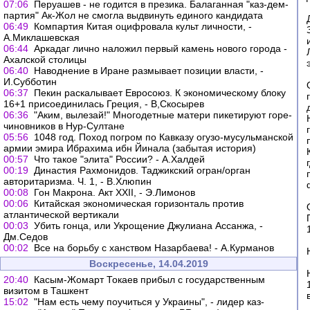
07:06
Перуашев - не годится в презика. Балаганная "каз-дем-
партия" Ак-Жол не смогла выдвинуть единого кандидата
06:49
Компартия Китая оцифровала культ личности, -
А.Миклашевская
06:44
Аркадаг лично наложил первый камень нового города -
Ахалской столицы
06:40
Наводнение в Иране размывает позиции власти, -
И.Субботин
06:37
Пекин раскалывает Евросоюз. К экономическому блоку
16+1 присоединилась Греция, - В,Скосырев
06:36
"Аким, вылезай!" Многодетные матери пикетируют горе-
чиновников в Нур-Султане
05:56
1048 год. Поход погром по Кавказу огузо-мусульманской
армии эмира Ибрахима ибн Йинала (забытая история)
00:57
Что такое "элита" России? - А.Халдей
00:19
Династия Рахмонидов. Таджикский огран/орган
авторитаризма. Ч. 1, - В.Хлюпин
00:08
Гон Макрона. Акт XXII, - Э.Лимонов
00:06
Китайская экономическая горизонталь против
атлантической вертикали
00:03
Убить гонца, или Укрощение Джулиана Ассанжа, -
Дм.Седов
00:02
Все на борьбу с ханством Назарбаева! - А.Курманов
Воскресенье, 14.04.2019
20:40
Касым-Жомарт Токаев прибыл с государственным
визитом в Ташкент
15:02
"Нам есть чему поучиться у Украины", - лидер каз-