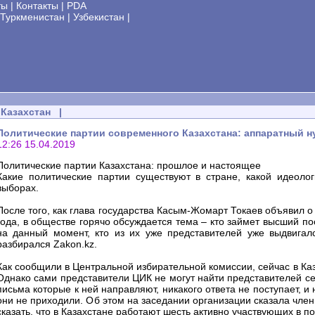
ты
|
Контакты
|
PDA
Туркменистан
|
Узбекистан
|
Казахстан
|
Политические партии современного Казахстана: аппаратный н
12:26 15.04.2019
Политические партии Казахстана: прошлое и настоящее
Какие политические партии существуют в стране, какой идеол
выборах.
После того, как глава государства Касым-Жомарт Токаев объявил 
года, в обществе горячо обсуждается тема – кто займет высший по
на данный момент, кто из их уже представителей уже выдвигался
разбирался Zakon.kz.
Как сообщили в Центральной избирательной комиссии, сейчас в Ка
Однако сами представители ЦИК не могут найти представителей сед
письма которые к ней направляют, никакого ответа не поступает, и
они не приходили. Об этом на заседании организации сказала чл
сказать, что в Казахстане работают шесть активно участвующих в п