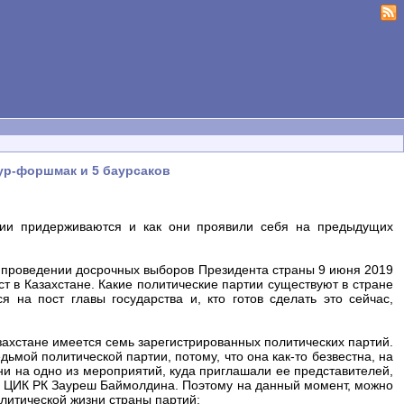
ур-форшмак и 5 баурсаков
огии придерживаются и как они проявили себя на предыдущих
о проведении досрочных выборов Президента страны 9 июня 2019
ст в Казахстане. Какие политические партии существуют в стране
 на пост главы государства и, кто готов сделать это сейчас,
захстане имеется семь зарегистрированных политических партий.
ьмой политической партии, потому, что она как-то безвестна, на
 ни на одно из мероприятий, куда приглашали ее представителей,
ен ЦИК РК Зауреш Баймолдина. Поэтому на данный момент, можно
олитической жизни страны партий: