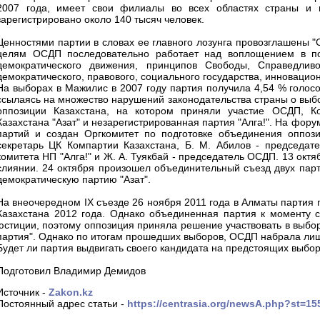
2007 года, имеет свои филиалы во всех областях страны и
зарегистрировано около 140 тысяч человек.
Ценностями партии в словах ее главного лозунга провозглашены "
целям ОСДП последовательно работает над воплощением в пол
демократического движения, принципов Свободы, Справедливо
демократического, правового, социального государства, инновацио
На выборах в Мажилис в 2007 году партия получила 4,54 % голос
ссылаясь на множество нарушений законодательства страны о выб
оппозиции Казахстана, на котором приняли участие ОСДП, Ко
Казахстана "Азат" и незарегистрированная партия "Алга!". На фо
партий и создан Оргкомитет по подготовке объединения оппоз
секретарь ЦК Компартии Казахстана, Б. М. Абилов - председате
комитета НП "Алга!" и Ж. А. Туякбай - председатель ОСДП. 13 окт
слиянии. 24 октября произошел объединительный съезд двух пар
демократическую партию "Азат".
На внеочередном IX съезде 26 ноября 2011 года в Алматы партия
Казахстана 2012 года. Однако объединенная партия к моменту с
юстиции, поэтому оппозиция приняла решение участвовать в выб
партия". Однако по итогам прошедших выборов, ОСДП набрала лишь
Будет ли партия выдвигать своего кандидата на предстоящих выбор
Подготовил Владимир Демидов
Источник -
Zakon.kz
Постоянный адрес статьи -
https://centrasia.org/newsA.php?st=1