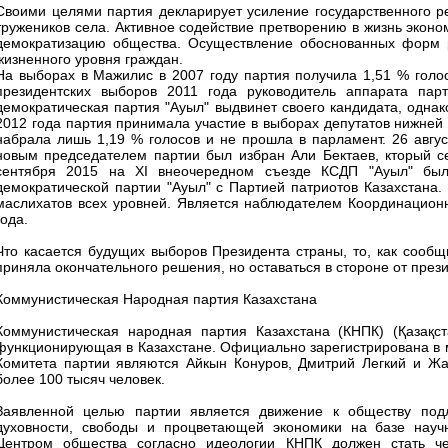
Своими целями партия декларирует усиление государственного ре
тружеников села. Активное содействие претворению в жизнь экон
демократизацию общества. Осуществление обоснованных форм 
жизненного уровня граждан.
На выборах в Мажилис в 2007 году партия получила 1,51 % голо
президентских выборов 2011 года руководитель аппарата пар
демократическая партия "Ауыл" выдвинет своего кандидата, однак
2012 года партия принимала участие в выборах депутатов нижней
набрала лишь 1,19 % голосов и не прошла в парламент. 26 авгу
новым председателем партии был избран Али Бектаев, кторый с
сентября 2015 на XI внеочередном съезде КСДП "Ауыл" был
демократической партии "Ауыл" с Партией патриотов Казахстана.
маслихатов всех уровней. Является наблюдателем Координационн
года.
Что касается будущих выборов Президента страны, то, как сообщ
приняла окончательного решения, но оставаться в стороне от през
Коммунистическая Народная партия Казахстана
Коммунистическая народная партия Казахстана (КНПК) (Қазақст
функционирующая в Казахстане. Официально зарегистрирована в 
Комитета партии являются Айкын Конуров, Дмитрий Легкий и Жа
более 100 тысяч человек.
Заявленной целью партии является движение к обществу подл
духовности, свободы и процветающей экономики на базе научн
Центром общества согласно идеологии КНПК должен стать че