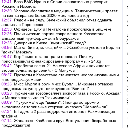
12:41
База ВМС Ирана в Сирии окончательно рассорит
Россию и Израиль
12:39
Условно-бесплатная медицина. Таджикистанцы тратят
на взятки врачам более $320 миллионов в год
12:37
Рядом - не сяду. Зеленский объяснил отказ сдавать
анализы с Порошенко
12:33
Офицеры ЦРУ и Пентагона прокололись в Бишкеке
12:26
Политические партии современного Казахстана:
аппаратный нур-форшмак и 5 баурсаков
12:25
Диверсия в Киеве: "кыргызский" след?
08:56
Матка, битте, млека, яйки... Жээнбеков улетел в Берлин
"доить" Меркель
08:47
КырГосипотека на грани провала. Почему
приостановили финансирование программы, - 24.kg
08:42
"Арабская весна-2": На севере Африки начинается
вторая волна потрясений, - С.Мануков
08:27
Протесты в Казахстане становятся неорганизованными
и непредсказуемыми
08:26
Мисс Мурпл в роли мисс Бурпл... Мирзиеев отважно
продолжил закуп круто-пикирующих "Боингов"
08:23
Туркмения возобновляет экспорт газа в Россию. Аркадаг
и Миллер вновь что-то "захимичили"
08:09
"Фукусима" еще "дышит". Японцы осторожно
вытаскивают топливные стержни из своего "Чернобыля"
07:34
В Тадже в 2 раза подорожал интернет. Рахмонизация
трафика
07:14
Жанаозен. КазВласти врут. Выступления безработных
продолжаются!