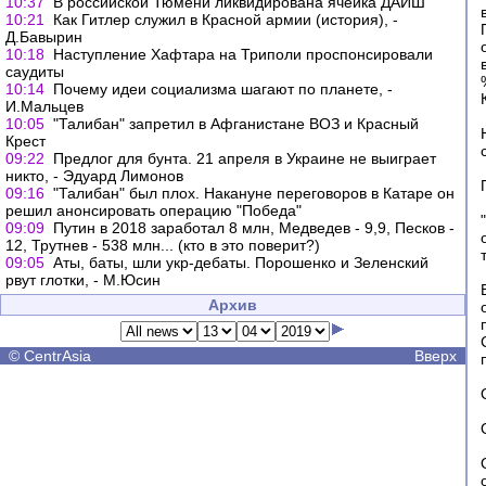
10:37
В российской Тюмени ликвидирована ячейка ДАИШ
10:21
Как Гитлер служил в Красной армии (история), -
Д.Бавырин
10:18
Наступление Хафтара на Триполи проспонсировали
саудиты
10:14
Почему идеи социализма шагают по планете, -
И.Мальцев
10:05
"Талибан" запретил в Афганистане ВОЗ и Красный
Крест
09:22
Предлог для бунта. 21 апреля в Украине не выиграет
никто, - Эдуард Лимонов
09:16
"Талибан" был плох. Накануне переговоров в Катаре он
решил анонсировать операцию "Победа"
09:09
Путин в 2018 заработал 8 млн, Медведев - 9,9, Песков -
12, Трутнев - 538 млн... (кто в это поверит?)
09:05
Аты, баты, шли укр-дебаты. Порошенко и Зеленский
рвут глотки, - М.Юсин
Архив
©
CentrAsia
Вверх