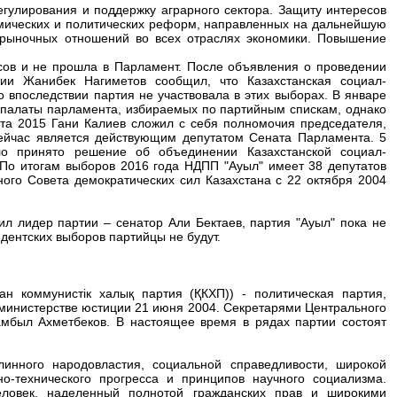
гулирования и поддержку аграрного сектора. Защиту интересов
омических и политических реформ, направленных на дальнейшую
рыночных отношений во всех отраслях экономики. Повышение
сов и не прошла в Парламент. После объявления о проведении
тии Жанибек Нагиметов сообщил, что Казахстанская социал-
о впоследствии партия не участвовала в этих выборах. В январе
 палаты парламента, избираемых по партийным спискам, однако
ста 2015 Гани Калиев сложил с себя полномочия председателя,
ейчас является действующим депутатом Сената Парламента. 5
о принято решение об объединении Казахстанской социал-
 По итогам выборов 2016 года НДПП "Ауыл" имеет 38 депутатов
ого Совета демократических сил Казахстана c 22 октября 2004
ил лидер партии – сенатор Али Бектаев, партия "Ауыл" пока не
идентских выборов партийцы не будут.
ан коммунистік халық партия (ҚКХП)) - политическая партия,
министерстве юстиции 21 июня 2004. Секретарями Центрального
мбыл Ахметбеков. В настоящее время в рядах партии состоят
инного народовластия, социальной справедливости, широкой
о-технического прогресса и принципов научного социализма.
ловек, наделенный полнотой гражданских прав и широкими