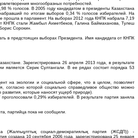
удовлетворения многообразных потребностей.
,98 % голосов. В 2005 году кандидатом в президенты Казахстана
абравший по итогам выборов 0,34 % голосов избирателей. На
не прошла в парламент. На выборах 2012 года КНПК набрала 7,19
от КНПК стали Жамбыл Ахметбеков, Галина Баймаханова, Тулеш
 Борис Сорокин.
ать в предстоящих выборах Президента. Имя кандидата от КНПК
азахстане. Зарегистрирована 26 апреля 2013 года, в результате
ии является Серик Султангали. В ее рядах состоит порядка 53
нт на экологии и социальной сфере, что в целом, позволяет
ия, согласно которой социально справедливое общество можно
о развития, которые наносят ущерб природе).
" проголосовали 0,29% избирателей. В результате партия заняла
та, партийца пока не сообщили.
на (Жалпыұлттық социал-демократиялық партия (ЖСДП)) -
тия создана 10 сентября 2006 года, зарегистрирована 25 января