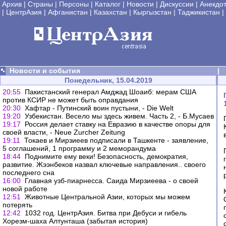
Архив
|
Страны
|
Персоны
|
Каталог
|
Новости
|
Дискуссии
|
Анекдо
|
ЦентрАзия
|
Афганистан
|
Казахстан
|
Кыргызстан
|
Таджикистан
|
Новости и события
|
Понедельник, 15.04.2019
20:55
Пакистанский генерал Амджад Шоаиб: мерам США
против КСИР не может быть оправдания
20:30
Хафтар - Путинский воин пустыни, - Die Welt
19:20
Узбекистан. Весело мы здесь живем. Часть 2, - Б.Мусаев
19:17
Россия делает ставку на Евразию в качестве опоры для
своей власти, - Neue Zurcher Zeitung
19:11
Токаев и Мирзиеев подписали в Ташкенте - заявление,
5 соглашений, 1 программу и 2 меморандума
18:44
Поднимите ему веки! Безопасность, демократия,
развитие. Жээнбеков назвал ключевые направления.. своего
последнего сна
16:00
Главная узб-пиарнесса. Саида Мирзиеева - о своей
новой работе
12:51
Животные Центральной Азии, которых мы можем
потерять
12:42
1032 год. ЦентрАзия. Битва при Дебуси и гибель
Хорезм-шаха Алтунташа (забытая история)