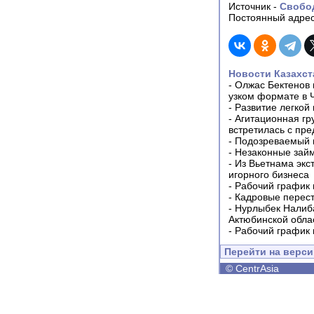
Источник -
Свобо
Постоянный адрес
Новости Казахст
-
Олжас Бектенов 
узком формате в 
-
Развитие легкой
-
Агитационная гр
встретилась с пр
-
Подозреваемый в
-
Незаконные займ
-
Из Вьетнама экс
игорного бизнеса
-
Рабочий график 
-
Кадровые перес
-
Нурлыбек Налиб
Актюбинской обла
-
Рабочий график 
Перейти на верс
©
CentrAsia