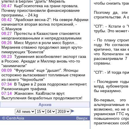
улетел в Берлин "доить" Меркель
чтобы снизить тра
08:47
КырГосипотека на грани провала.
Почему приостановили финансирование
Поэтому да, эти
программы, - 24.kg
строительстве. А 
08:42
"Арабская весна-2": На севере Африки
начинается вторая волна потрясений, -
"СП": - Кстати о
С.Мануков
трубы. Это может
08:27
Протесты в Казахстане становятся
неорганизованными и непредсказуемыми
- По плану строи
08:26
Мисс Мурпл в роли мисс Бурпл...
году. Но согласо
Мирзиеев отважно продолжил закуп круто-
критично, так ка
пикирующих "Боингов"
что Копенгаген н
08:23
Туркмения возобновляет экспорт газа
рассматривали 7 
в Россию. Аркадаг и Миллер вновь что-то
сорваны.
"захимичили"
08:09
"Фукусима" еще "дышит". Японцы
"СП": - И тогда п
осторожно вытаскивают топливные стержни
из своего "Чернобыля"
- Последние год
07:34
В Тадже в 2 раза подорожал интернет.
млрд. кубометров
Рахмонизация трафика
бы неразумно.
07:14
Жанаозен. КазВласти врут.
Выступления безработных продолжаются!
Во-первых, это
Архив
альтернативные п
возможно, но не 
украинская ГТС н
©
CentrAsia
Вверх
повышенного спро
практических соо