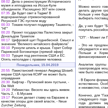
08:02
Дела о реконструкции Исторического
музея и ипподрома на Иссык-Куле
Можно много гово
объединили. Расхищено 307 млн сомов
делать другие гр
07:35
Да будет свет в Тадже! В
больше у нее буд
водохранилище отремонтированной
выбирать поставщ
Рогунской ГЭС пустили воду
00:33
Токаев получил поддержку Ташкента, -
Да, у них будет "
"НГ"
покупать российск
00:20
Проект государства Палестина закрыт
Дональдом Трампом
"СП": - Может ли 
00:17
Цифровой щит Поднебесной. Смысл и
значение "Великого китайского файрвола"
- Это не продлен
00:10
Рухнули шпиль и крыша. Горит Собор
обсуждается и мо
Парижской Богоматери (прямой эфир)
Польши и Хорва
00:03
Турция под рентгеном США и ЕС.
финансирования и 
Опять неполадки с правами человека
Аналитик группы
Понедельник, 15.04.2019
газопроводов мощ
20:55
Пакистанский генерал Амджад Шоаиб:
чем было известн
мерам США против КСИР не может быть
оправдания
- В Европе форми
20:30
Хафтар - Путинский воин пустыни, -
естественно. Особ
Die Welt
и неизвестно, ста
19:20
Узбекистан. Весело мы здесь живем.
Часть 2, - Б.Мусаев
Конечно, для "Га
19:17
Россия делает ставку на Евразию в
следующего года 
качестве опоры для своей власти, - Neue
года должен за
Zurcher Zeitung
компенсирована 