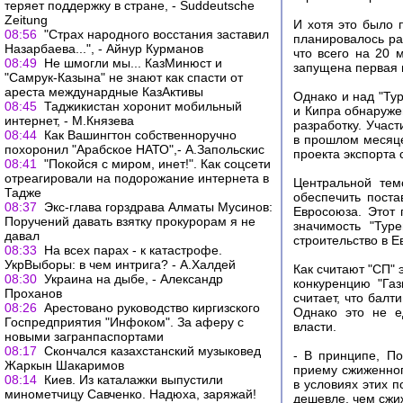
теряет поддержку в стране, - Suddeutsche
Zeitung
И хотя это было 
08:56
"Страх народного восстания заставил
планировалось ра
Назарбаева...", - Айнур Курманов
что всего на 20 
08:49
Не шмогли мы... КазМинюст и
запущена первая н
"Самрук-Казына" не знают как спасти от
ареста междунардные КазАктивы
Однако и над "Тур
08:45
Таджикистан хоронит мобильный
и Кипра обнаруже
интернет, - М.Князева
разработку. Учас
08:44
Как Вашингтон собственноручно
в прошлом месяце
похоронил "Арабское НАТО",- А.Запольскис
проекта экспорта 
08:41
"Покойся с миром, инет!". Как соцсети
отреагировали на подорожание интернета в
Центральной тем
Тадже
обеспечить пост
08:37
Экс-глава горздрава Алматы Мусинов:
Евросоюза. Этот 
Поручений давать взятку прокурорам я не
значимость "Тур
давал
строительство в Е
08:33
На всех парах - к катастрофе.
УкрВыборы: в чем интрига? - А.Халдей
Как считают "СП" 
08:30
Украина на дыбе, - Александр
конкуренцию "Газ
Проханов
считает, что балт
08:26
Арестовано руководство киргизского
Однако это не е
Госпредприятия "Инфоком". За аферу с
власти.
новыми загранпаспортами
08:17
Скончался казахстанский музыковед
- В принципе, П
Жаркын Шакаримов
приему сжиженног
08:14
Киев. Из каталажки выпустили
в условиях этих п
минометчицу Савченко. Надюха, заряжай!
дешевле, чем сжи