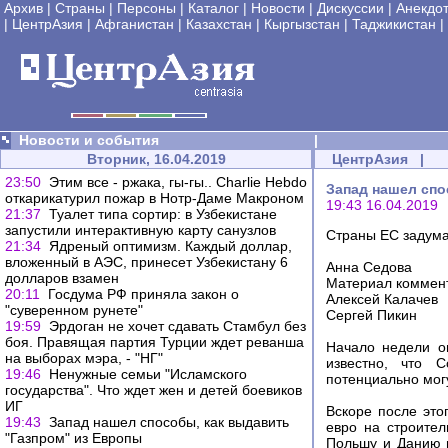
Архив
|
Страны
|
Персоны
|
Каталог
|
Новости
|
Дискуссии
|
Анекдо
|
ЦентрАзия
|
Афганистан
|
Казахстан
|
Кыргызстан
|
Таджикистан
|
Новости и события
|
Вторник, 16.04.2019
ЦентрАзия
|
23:50
Этим все - ржака, гы-гы.. Charlie Hebdo
Запад нашел спо
откарикатурил пожар в Нотр-Даме Макроном
19:43 16.04.2019
21:37
Туалет типа сортир: в Узбекистане
запустили интерактивную карту санузлов
Страны ЕС задума
21:34
Ядреный оптимизм. Каждый доллар,
вложенный в АЭС, принесет Узбекистану 6
Анна Седова
долларов взамен
Материал коммен
20:11
Госдума РФ приняла закон о
Алексей Калачев
"суверенном рунете"
Сергей Пикин
19:59
Эрдоган не хочет сдавать Стамбул без
боя. Правящая партия Турции ждет реванша
Начало недели о
на выборах мэра, - "НГ"
известно, что 
19:46
Ненужные семьи "Исламского
потенциально могу
государства". Что ждет жен и детей боевиков
ИГ
Вскоре после это
19:43
Запад нашел способы, как выдавить
евро на строитель
"Газпром" из Европы
Польшу и Данию и