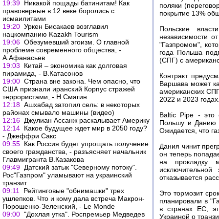
19:39
Никакой пощады батинитам! Как
поляки (перегово
правоверные в 12 веке боролись с
покрытие 13% общ
исмаилитами
19:20
Уркен Бисакаев возглавил
Польские власт
нацкомпанию Kazakh Tourism
независимости от
19:06
Обезумевший эгоизм. О главной
"Газпромом", кот
проблеме современного общества, -
года Польша под
А.Афанасьев
(СПГ) c американс
19:03
Китай – экономика как долговая
пирамида, - В.Катасонов
Контракт предусм
19:00
Страна вне закона. Чем опасно, что
Варшава может как
США признали иранский Корпус стражей
американских СПГ
террористами, - Н.Смагин
2022 и 2023 годах
12:18
Ашхабад затопил сель: в некоторых
районах смывало машины (видео)
Baltic Pipe - э
12:16
Джулиан Ассанж раскалывает Америку
Польшу и Данию с
12:14
Какое будущее ждет мир в 2050 году?
Ожидается, что га
- Джеффри Сакс
09:55
Как Россия будет упрощать получение
Дания чинит прегр
своего гражданства, - разъясняет начальник
он теперь попада
Главмигранта В.Казакова
на прокладку м
09:49
Датский затык "Северному потоку".
исключительной 
Рос"Газпром" уламывают на украинский
отказывается расс
транзит
09:11
Рейтинговые "обнимашки" трех
Это тормозит срок
ушлепков. Что и кому дала встреча Макрон-
планировали в "Г
Порошенко-Зеленский, - Le Monde
в странах ЕС, э
09:00
"Дохлая утка". Роспремьер Медведев
Украиной о транзи