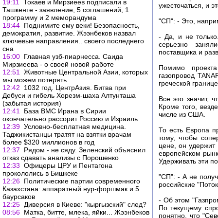
19:11
Токаев и Мирзиеев подписали в
ужесточаться, и э
Ташкенте - заявление, 5 соглашений, 1
программу и 2 меморандума
"СП": - Это, напр
18:44
Поднимите ему веки! Безопасность,
демократия, развитие. Жээнбеков назвал
- Да, и не тольк
ключевые направления.. своего последнего
серьезно занял
сна
поставщика и разв
16:00
Главная узб-пиарнесса. Саида
Мирзиеева - о своей новой работе
Помимо проекта 
12:51
Животные Центральной Азии, которых
газопровод TANAP
мы можем потерять
греческой границе
12:42
1032 год. ЦентрАзия. Битва при
Дебуси и гибель Хорезм-шаха Алтунташа
Все это значит, 
(забытая история)
Кроме того, везд
12:41
База ВМС Ирана в Сирии
числе из США.
окончательно рассорит Россию и Израиль
12:39
Условно-бесплатная медицина.
То есть Европа п
Таджикистанцы тратят на взятки врачам
тому, чтобы сопе
более $320 миллионов в год
цене, он удержит 
12:37
Рядом - не сяду. Зеленский объяснил
европейском рынк
отказ сдавать анализы с Порошенко
Удерживать эти по
12:33
Офицеры ЦРУ и Пентагона
прокололись в Бишкеке
"СП": - А не полу
12:26
Политические партии современного
российские "Пото
Казахстана: аппаратный нур-форшмак и 5
баурсаков
- Об этом "Газпро
12:25
Диверсия в Киеве: "кыргызский" след?
По текущему спро
08:56
Матка, битте, млека, яйки... Жээнбеков
понятно, что "Се