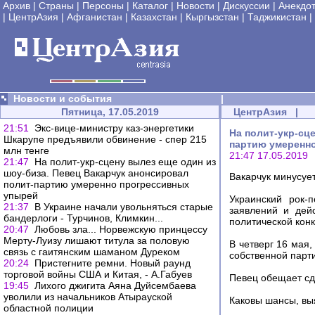
Архив
|
Страны
|
Персоны
|
Каталог
|
Новости
|
Дискуссии
|
Анекдо
|
ЦентрАзия
|
Афганистан
|
Казахстан
|
Кыргызстан
|
Таджикистан
|
Новости и события
|
Пятница, 17.05.2019
ЦентрАзия
|
21:51
Экс-вице-министру каз-энергетики
На полит-укр-сц
Шкарупе предъявили обвинение - спер 215
партию умеренн
млн тенге
21:47 17.05.2019
21:47
На полит-укр-сцену вылез еще один из
шоу-биза. Певец Вакарчук анонсировал
Вакарчук минусуе
полит-партию умеренно прогрессивных
упырей
Украинский рок-п
21:37
В Украине начали увольняться старые
заявлений и дей
бандерлоги - Турчинов, Климкин...
политической конк
20:47
Любовь зла... Норвежскую принцессу
Мерту-Луизу лишают титула за половую
В четверг 16 мая,
связь с гаитянским шаманом Дуреком
собственной парти
20:24
Пристегните ремни. Новый раунд
торговой войны США и Китая, - А.Габуев
Певец обещает сд
19:45
Лихого джигита Аяна Дуйсембаева
уволили из начальников Атырауской
Каковы шансы, вы
областной полиции