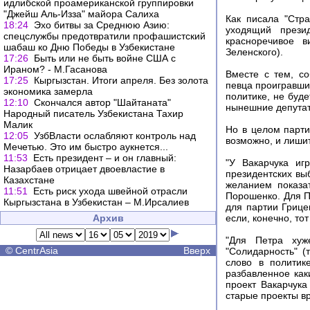
идлибской проамериканской группировки
"Джейш Аль-Изза" майора Салиха
Как писала "Стр
18:24
Эхо битвы за Среднюю Азию:
уходящий прези
спецслужбы предотвратили профашистский
красноречивое в
шабаш ко Дню Победы в Узбекистане
Зеленского).
17:26
Быть или не быть войне США с
Ираном? - М.Гасанова
Вместе с тем, со
17:25
Кыргызстан. Итоги апреля. Без золота
певца проигравши
экономика замерла
политике, не буде
12:10
Скончался автор "Шайтаната"
нынешние депутат
Народный писатель Узбекистана Тахир
Малик
Но в целом парти
12:05
УзбВласти ослабляют контроль над
возможно, и лиши
Мечетью. Это им быстро аукнется...
11:53
Есть президент – и он главный:
"У Вакарчука иг
Назарбаев отрицает двоевластие в
президентских вы
Казахстане
желанием показа
11:51
Есть риск ухода швейной отрасли
Порошенко. Для П
Кыргызстана в Узбекистан – М.Ирсалиев
для партии Грице
Архив
если, конечно, тот
"Для Петра хуж
©
CentrAsia
Вверх
"Солидарность" (
слово в политик
разбавленное как
проект Вакарчук
старые проекты в