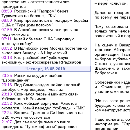
привлечения к ответственности экс-
– перечислил он.
президентов
08:53
Российский "Газпром" берет
Далее он говорил 
Туркмению на баланс, - "Къ"
по всему, не перв
08:50
Кипр превратился в плацдарм борьбы
США с "Турецким потоком"
"Ему советовали
07:59
В Ашхабаде резко упали цены на
только пять челов
недвижимость
вовлеченный в па
07:11
Китай объявил США "народную
торговую войну"
На сцену к Вака
00:32
В Идлибской зоне Москва постепенно
торговли Айвара
вытесняет Анкару, - А.Шарковский
организации Tran
00:13
Как "разбомбили" узбекскую
выборов публичн
экономику, - экс-госсекретарь Р.Раджабов
Соколов, участни
Шараскин, а так
Четверг, 16.05.2019
Бобровская.
23:25
Раввины осудили шабаш
"Евровидения"
Собеседники изда
23:16
Под Самаркандом найден полный
и Юрчишина, ут
автобус с мертвецами, - vesti.uz
участниками полит
23:13
Скончался первый министр связи
Узбекистана К.Рахимов
"Но во всех реше
22:32
Коломойский вернулся, Ахметов
будущие члены от
окопался. Новый передел УкрВлады, - "МК"
комментирует ист
22:24
Встреча Трампа и Си Цзиньпина на
G20 может не состояться
Надо полагать, б
21:07
Для съемок фильма по книге
информации "Стр
президента "Туркменфильм" разрешил
регистрации.