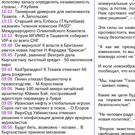
золотому запасу определить независимость
коммунальные усл
страны, - Р.Хубиев
горы, а потом, п
10:22
Танкерная диверсия для импичмента
Нам противно наб
Трампа, - А.Запольскис
свои решения", – 
10:15
Старший зять Елбасы (Т.Кулибаев)
назначен "членом комиссии PASD"
Эти силы он назва
Международного Олимпийского Комитета
противостоять вн
10:12
Форум МГИМО в Ташкенте собирает
нашу безопасность
VIP-в со всего СНГ
09:48
Он вернулся! К власти в Британии
"А как же прези
рвется новая партия Н.Фараджа "Брексит"
изменения, то мы 
09:45
Гуляй, рванина! Венгрия дала
команда хочет не
Кыргызстану льготный кредит - 50 миллионов
евро
И если новоизбра
09:43
КазПрезидент К.Токаев отмечает 66
пообещал, что его
день рождения
09:08
Пекин отказал Вашингтону в
"Мы, партия "Голо
превосходстве, - М.Коростиков
– заявил певец.
09:06
Умер 100 летний амеро-китайский
архитектор Юймин Бэй, построивший
Какие же цели бу
идиотскую пирамидку в Лувре
на первом месте
09:05
Иранская нефть и глобальные игроки.
безопасностью".
Сорок лет не оставляют в покое, - О.Егоров
08:58
ВерхСуд Узбекистана отменил
"Не человек ради 
решение о конфискации домов двух вредных
новая политика", 
журналистов
08:56
Будут бить, возможно - ногами... В
"Второе: экзистен
Кыргызстане приняли механизм
свободная эконом