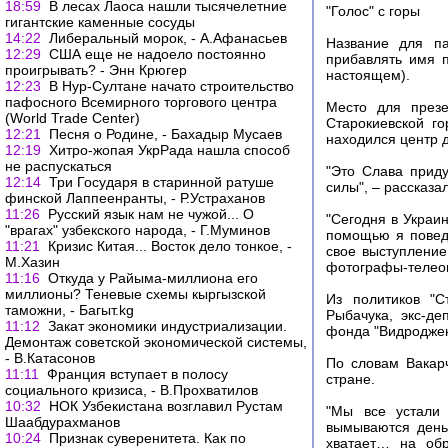
18:59
В лесах Лаоса нашли тысячелетние
"Голос" с горы
гигантские каменные сосуды
14:22
Либеральный морок, - А.Афанасьев
Название для па
12:29
США еще не надоело постоянно
прибавлять имя 
проигрывать? - Энн Крюгер
настоящем).
12:23
В Нур-Султане начато строительство
пафосного Всемирного торгового центра
Место для презе
(World Trade Center)
Старокиевской г
12:21
Песня о Родине, - Бахадыр Мусаев
находился центр 
12:19
Хитро-жопая УкрРада нашла способ
не распускаться
"Это Слава приду
12:14
Три Государя в старинной ратуше
силы", – рассказа
финской Лаппеенранты, - Р.Устраханов
11:26
Русский язык нам не чужой... О
"Сегодня в Украин
"врагах" узбекского народа, - Г.Муминов
помощью я поведу
11:21
Кризис Китая... Восток дело тонкое, -
свое выступление
М.Хазин
фотографы-телео
11:16
Откуда у Райыма-миллиона его
миллионы? Теневые схемы кыргызской
Из политиков "С
таможни, - Багыт.kg
Рыбачука, экс-д
11:12
Закат экономики индустриализации.
фонда "Видроджен
Демонтаж советской экономической системы,
- В.Катасонов
По словам Вакарч
11:11
Франция вступает в полосу
стране.
социального кризиса, - В.Прохватилов
10:32
НОК Узбекистана возглавил Рустам
"Мы все устали 
Шаабдурахманов
вымываются день
10:24
Признак суверенитета. Как по
хватает… на обр