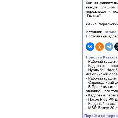
Как ни удивител
взводе. Слишком 
переживает и мо
"Голоса".
Денис Рафальский
Источник -
strana
Постоянный адрес
Новости Казахст
-
Рабочий график 
-
Кадровые перес
-
Нурлыбек Налиб
Актюбинской обла
-
Рабочий график 
-
Справедливый до
-
В Правительстве
авиационного топ
-
Кадровые перес
-
Посол РК в РФ Д
-
Когда тайна ста
-
МВД: Более 20 с
Перейти на верс