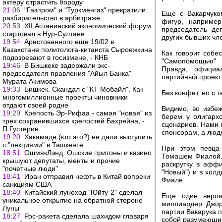
актеру отрастить бороду
21:06
"Газпром" и "Туркменгаз" прекратили
Еще с Вакарчуко
разбирательство в арбитраже
фигур, наприме
20:53
XII Астанинский экономический форум
председатель деп
стартовал в Нур-Султане
других бывших чл
19:54
Арестованного еще 19/02 в
Казахстане политолога-китаиста Сыроежкина
Как говорит собе
подозревают в госизмене, - КНБ
"Самопомощью" р
19:46
В Бишкеке задержали экс-
Правда, официа
председателя правления "Айыл Банка"
партийный проект 
Мурата Акимова
19:33
Бишкек. Скандал с "КТ Мобайл". Как
Без конфет, но с 
многомиллионные проекты чиновники
отдают своей родне
Видимо, во избе
19:29
Крепость Эр-Рифаа - самая "новая" из
берем у олигарх
трех сохранившихся крепостей Бахрейна, -
сценариев. Нами н
П.Густерин
спонсорам, а людя
19:20
Хакамаде (кто это?) не дали выступить
с "лекциями" в Ташкенте
При этом певца
18:51
ОшмякЛэнд. Ошские притоны и казино
Томашем Фиалой. 
крышуют депутаты, менты и прочие
раскрутку в аффи
"почетные люди"
"Новый") и в хол
18:41
Иран отправил нефть в Китай вопреки
Фиале.
санкциям США
18:40
Китайский луноход "Юйту-2" сделал
Еще один вероя
уникальное открытие на обратной стороне
миллиардер Джор
Луны
партии Вакарука п
18:27
Рос-ракета сделала шахидом главаря
собой разумеющи