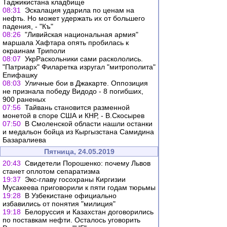
Таджикистана кладбище
08:31
Эскалация ударила по ценам на
нефть. Но может удержать их от большего
падения, - "Къ"
08:26
"Ливийская национальная армия"
маршала Хафтара опять пробилась к
окраинам Триполи
08:07
УкрРаскольники сами раскололись.
"Патриарх" Филаретка изругал "митрополита"
Епифашку
08:03
Уличные бои в Джакарте. Оппозиция
не признала победу Видодо - 8 погибших,
900 раненых
07:56
Тайвань становится разменной
монетой в споре США и КНР, - В.Скосырев
07:50
В Смоленской области нашли останки
и медальон бойца из Кыргызстана Самидина
Базаралиева
Пятница, 24.05.2019
20:43
Свидетели Порошенко: почему Львов
станет оплотом сепаратизма
19:37
Экс-главу госохраны Киргизии
Мусакеева приговорили к пяти годам тюрьмы
19:28
В Узбекистане официально
избавились от понятия "милиция"
19:18
Белоруссия и Казахстан договорились
по поставкам нефти. Осталось уговорить