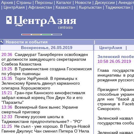
Архив
|
Страны
|
Персоны
|
Каталог
|
Новости
|
Дискуссии
|
Анекдо
|
ЦентрАзия
|
Афганистан
|
Казахстан
|
Кыргызстан
|
Таджикистан
|
Новости и события
|
Воскресенье, 26.05.2019
ЦентрАзия
|
20:36
Саидмурат Танирберген освобожден
Зеленский пообе
от должности заведующего секретариатом
10:58 26.05.2019
Совбеза Казахстана
19:25
В Туркменистане создана Госкомиссия
Глава государст
по уборке пшеницы
инициативы в род
15:35
Торги УкрРуиной. В премьеры к
рождения русског
Зеленcкому Кремль двинул карманного
олигарха Хорошковского
Президент Украин
15:21
Гран-при Каннского кинофестиваля
способные украин
забрал южный кореец Пон Джун Хо и его
для них "базой 
"Паразиты"
странице в Face
13:36
Всемирный банк вынес Украине
Сикорского.
смертный приговор
12:33
Почему русские школы в
Зеленский назвал 
Таджикистане предпочтительнее? - "РО"
государства сообщ
11:25
Не съел - уже хорошо. В Папуа-Новой
Гвинее Джулиус Чан сменил Питера О`Нила
Зеленский назвал