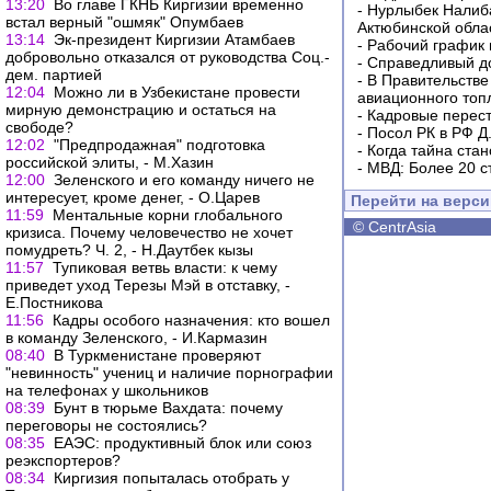
13:20
Во главе ГКНБ Киргизии временно
-
Нурлыбек Налиб
встал верный "ошмяк" Опумбаев
Актюбинской обла
13:14
Эк-президент Киргизии Атамбаев
-
Рабочий график 
добровольно отказался от руководства Соц.-
-
Справедливый до
дем. партией
-
В Правительстве
12:04
Можно ли в Узбекистане провести
авиационного топ
мирную демонстрацию и остаться на
-
Кадровые перес
свободе?
-
Посол РК в РФ Д
12:02
"Предпродажная" подготовка
-
Когда тайна ста
российской элиты, - М.Хазин
-
МВД: Более 20 с
12:00
Зеленского и его команду ничего не
интересует, кроме денег, - О.Царев
Перейти на верс
11:59
Ментальные корни глобального
©
CentrAsia
кризиса. Почему человечество не хочет
помудреть? Ч. 2, - Н.Даутбек кызы
11:57
Тупиковая ветвь власти: к чему
приведет уход Терезы Мэй в отставку, -
Е.Постникова
11:56
Кадры особого назначения: кто вошел
в команду Зеленского, - И.Кармазин
08:40
В Туркменистане проверяют
"невинность" учениц и наличие порнографии
на телефонах у школьников
08:39
Бунт в тюрьме Вахдата: почему
переговоры не состоялись?
08:35
ЕАЭC: продуктивный блок или союз
реэкспортеров?
08:34
Киргизия попыталась отобрать у