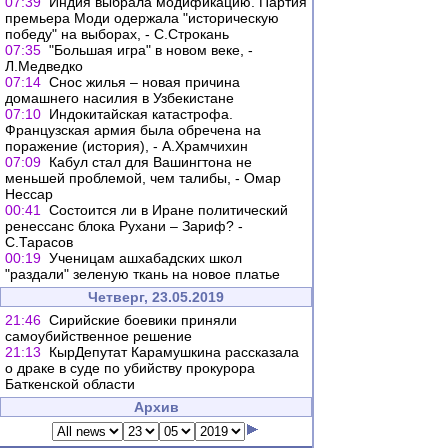
07:39
Индия выбрала модификацию. Партия
премьера Моди одержала "историческую
победу" на выборах, - С.Строкань
07:35
"Большая игра" в новом веке, -
Л.Медведко
07:14
Снос жилья – новая причина
домашнего насилия в Узбекистане
07:10
Индокитайская катастрофа.
Французская армия была обречена на
поражение (история), - А.Храмчихин
07:09
Кабул стал для Вашингтона не
меньшей проблемой, чем талибы, - Омар
Нессар
00:41
Состоится ли в Иране политический
ренессанс блока Рухани – Зариф? -
С.Тарасов
00:19
Ученицам ашхабадских школ
"раздали" зеленую ткань на новое платье
Четверг, 23.05.2019
21:46
Сирийские боевики приняли
самоубийственное решение
21:13
КырДепутат Карамушкина рассказала
о драке в суде по убийству прокурора
Баткенской области
Архив