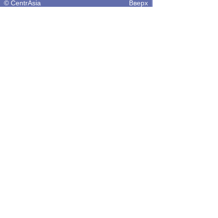
©
CentrAsia
Вверх