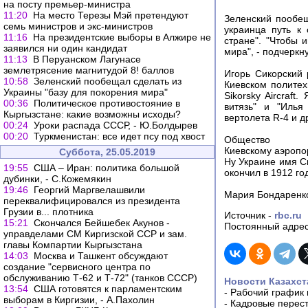
на посту премьер-министра
11:20
На место Терезы Мэй претендуют
Зеленский пообещ
семь министров и экс-министров
украинца путь к
11:16
На президентские выборы в Алжире не
стране". "Чтобы 
заявился ни один кандидат
мира", - подчеркн
11:13
В Перуанском Лагунасе
землетрясение магнитудой 8! баллов
Игорь Сикорский 
10:58
Зеленский пообещал сделать из
Киевском политех
Украины "базу для покорения мира"
Sikorsky Aircraf
00:36
Политическое противостояние в
витязь" и "Илья
Кыргызстане: какие возможны исходы?
вертолета R-4 и д
00:24
Уроки распада СССР, - Ю.Болдырев
00:20
Туркменистан: все идет псу под хвост
Общество
Киевскому аэропо
Суббота, 25.05.2019
Ну Украине имя Си
19:55
США – Иран: политика большой
окончил в 1912 го
дубинки, - С.Кожемякин
19:46
Георгий Маргвелашвили
Мария Бондаренк
переквалифицировался из президента
Грузии в... плотника
Источник -
rbc.ru
15:21
Скончался Бейшебек Акунов -
Постоянный адрес
управделами СМ Киргизской ССР и зам.
главы Компартии Кыргызстана
14:03
Москва и Ташкент обсуждают
создание "сервисного центра по
обслуживанию Т-62 и Т-72" (танков СССР)
Новости Казахст
13:54
США готовятся к парламентским
-
Рабочий график 
выборам в Киргизии, - А.Пахолин
-
Кадровые перес