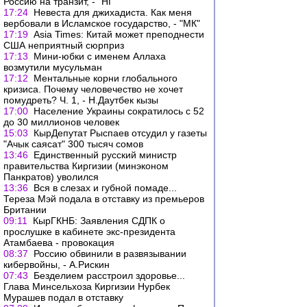
Россию на транзит, - "НГ"
17:24
Невеста для джихадиста. Как меня
вербовали в Исламское государство, - "МК"
17:19
Asia Times: Китай может преподнести
США неприятный сюрприз
17:13
Мини-юбки с именем Аллаха
возмутили мусульман
17:12
Ментальные корни глобального
кризиса. Почему человечество не хочет
помудреть? Ч. 1, - Н.Даутбек кызы
17:00
Население Украины сократилось с 52
до 30 миллионов человек
15:03
КырДепутат Рыспаев отсудил у газеты
"Ачык саясат" 300 тысяч сомов
13:46
Единственный русский министр
правительства Киргизии (минэконом
Панкратов) уволился
13:36
Вся в слезах и губной помаде...
Тереза Мэй подала в отставку из премьеров
Британии
09:11
КырГКНБ: Заявления СДПК о
прослушке в кабинете экс-президента
Атамбаева - провокация
08:37
Россию обвинили в развязывании
кибервойны, - А.Рискин
07:43
Безделием расстроил здоровье...
Глава Минсельхоза Киргизии Нурбек
Мурашев подал в отставку