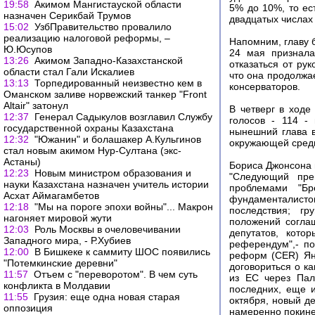
19:58
Акимом Мангистауской области
5% до 10%, то ес
назначен Серикбай Трумов
двадцатых числах
15:02
УзбПравительство провалило
реализацию налоговой реформы, –
Напомним, главу 
Ю.Юсупов
24 мая признала
13:26
Акимом Западно-Казахстанской
отказаться от рук
области стал Гали Искалиев
что она продолжа
13:13
Торпедированный неизвестно кем в
консерваторов.
Оманском заливе норвежский танкер "Front
Altair" затонул
В четверг в ходе
12:37
Генерал Садыкулов возглавил Службу
голосов - 114 -
государственной охраны Казахстана
нынешний глава в
12:32
"Южанин" и болашакер А.Кульгинов
окружающей среды 
стал новым акимом Нур-Султана (экс-
Астаны)
Бориса Джонсона п
12:23
Новым министром образования и
"Следующий пре
науки Казахстана назначен учитель истории
проблемами "Бр
Асхат Аймагамбетов
фундаменталистов
12:18
"Мы на пороге эпохи войны"... Макрон
последствия; гр
нагоняет мировой жути
положений соглаш
12:03
Роль Москвы в очеловечивании
депутатов, кото
Западного мира, - Р.Хубиев
референдум",- по
12:00
В Бишкеке к саммиту ШОС появились
реформ (CER) Ян 
"Потемкинские деревни"
договориться о к
11:57
Отъем с "переворотом". В чем суть
из ЕС через Пал
конфликта в Молдавии
последних, еще и
11:55
Грузия: еще одна новая старая
октября, новый д
оппозиция
намеренно покине