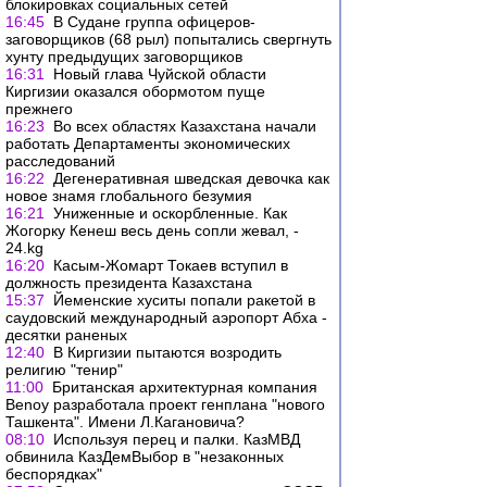
блокировках социальных сетей
16:45
В Судане группа офицеров-
заговорщиков (68 рыл) попытались свергнуть
хунту предыдущих заговорщиков
16:31
Новый глава Чуйской области
Киргизии оказался обормотом пуще
прежнего
16:23
Во всех областях Казахстана начали
работать Департаменты экономических
расследований
16:22
Дегенеративная шведская девочка как
новое знамя глобального безумия
16:21
Униженные и оскорбленные. Как
Жогорку Кенеш весь день сопли жевал, -
24.kg
16:20
Касым-Жомарт Токаев вступил в
должность президента Казахстана
15:37
Йеменские хуситы попали ракетой в
саудовский международный аэропорт Абха -
десятки раненых
12:40
В Киргизии пытаются возродить
религию "тенир"
11:00
Британская архитектурная компания
Benoy разработала проект генплана "нового
Ташкента". Имени Л.Кагановича?
08:10
Используя перец и палки. КазМВД
обвинила КазДемВыбор в "незаконных
беспорядках"