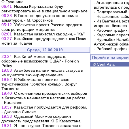
О.Туханина
-
Агитационная гр
06:41
Имамы Кыргызстана будут
встретилась с пр
регистрировать нике в специальном журнале
-
Подозреваемый в
06:38
В Гонконге депутатов остановили
-
Незаконные займ
арматурой, - М.Коростиков
-
Из Вьетнама экс
05:12
Узбекистан просит Россию продлить
игорного бизнеса
срок регистрации мигрантов
-
Рабочий график 
02:01
Казахстан казахвстал как один, - "Къ"
-
Кадровые перес
00:27
Китайское предупреждение: как Пекин
-
Нурлыбек Налиб
мстит за Huawei
Актюбинской обла
-
Рабочий график 
Среда, 12.06.2019
20:24
Как Китай может подорвать
Перейти на верс
оборонные возможности США? - Foreign
©
CentrAsia
Policy
19:53
Атамбаева начали лишать статуса и
иммунитета экс-кыр-президента
19:52
В Узбекистане появится свое
туристическое "Золотое кольцо". Вокруг
Ташкента
19:40
С окончанием президентских выборов
в Казахстане начинается настоящая работа,
- Еurasianet
19:37
Казахстан пробуждается для реформ,
- Джоанна Лиллис
19:33
Одиозный Масимов сохранил
должность председателя КНБ Казахстана
19:31
Я - не в курсе. Токаев высказался о