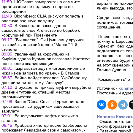
11:50
ШОСовая заморозка: на саммите
вариант не наход
организации не поднимут вопрос ее
линии выхода, это
расширения
11:48
Bloomberg: США рискуют попасть в
Среди всех канд
опасную военную ловушку
политиков, гото
10:50
В Казахстане воссозданно
соглашения.
самостоятельное Агентство по борьбе с
коррупцией при Президенте
"После трех лет
09:17
"Вы внесли". Си Цзиньпину вручили
покинуть Евросою
высший кыргызский орден "Манас" 1-й
"Брексит" без сд
степени
подготовиться сер
09:05
Уволенный за коррупцию из
полагаю, что нев
КырМинздрава Курманов возглавил Институт
интересам будет 
повышения квалификации...
на этот сценарий
09:01
Кыргызстан ждут многомиллионные
Галина Дудина
иски из-за запрета по урану, - Б.Стамов
08:37
Война пойдет веселее. УкрОборонку
"Коммерсантъ" от 
доверили литовскому "Анчоусу"
07:10
В Бухаре по приказу муфтия вырубили
Источник -
kommer
древний тутовник, ставший местом
Постоянный адрес
паломничества
07:08
Завод "Coca-Cola" в Туркменистане
простаивает, сотрудникам задерживают
зарплату
07:01
Венесуэльская нефть полежит в
Новости Казахст
запасах
-
Олжас Бектенов 
06:45
Храбрый хипстер после барбершопа
узком формате в 
побеждает Левиафана своим самокатом, -
-
Развитие легкой