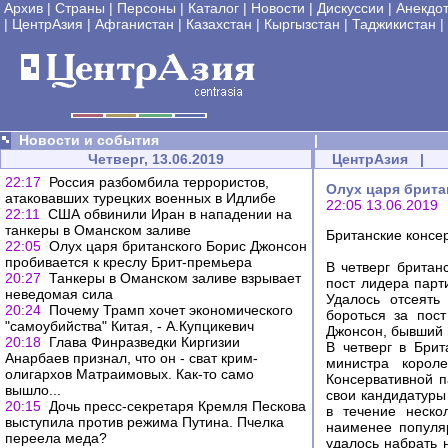
Архив
|
Страны
|
Персоны
|
Каталог
|
Новости
|
Дискуссии
|
Анекдо
|
ЦентрАзия
|
Афганистан
|
Казахстан
|
Кыргызстан
|
Таджикистан
|
Новости и события
|
Четверг, 13.06.2019
ЦентрАзия
|
22:17
Россия разбомбила террористов,
Олух царя брита
атаковавших турецких военных в Идлибе
22:05 13.06.2019
22:11
США обвинили Иран в нападении на
танкеры в Оманском заливе
Британские консе
22:05
Олух царя британского Борис Джонсон
пробивается к креслу Брит-премьера
В четверг британ
20:27
Танкеры в Оманском заливе взрывает
пост лидера парт
неведомая сила
Удалось отсеять
20:24
Почему Трамп хочет экономического
бороться за пос
"самоубийства" Китая, - А.Купцикевич
Джонсон, бывший 
20:18
Глава Финразведки Киргизии
В четверг в Бри
Анарбаев признал, что он - сват крим-
министра корол
олигархов Матраимовых. Как-то само
Консервативной п
вышло...
свои кандидатуры
20:15
Дочь пресс-секретаря Кремля Пескова
в течение неско
выступила против режима Путина. Пчелка
наименее популяр
переела меда?
удалось набрать 