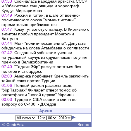
07:53
Скончалась народная артистка СССР
и Узбекистана танцовщица и хореограф
Кундуз Миркаримова
07:49
Россия и Китай: в шаге от военно-
политического союза "момент истины"
стремительно приближается
07:47
Кому тут золотую пайцзу. В Киргизию с
визитом прибыл президент Монголии
Баттулга
07:44
Мы - "политическая элита". Депутаты
обиделись на слова Атамбаева о сопливости
07:42
Созданный узбекским ученым
натуральный каучук из одуванчиков получил
премию в Великобритании
07:40
"Таджик Эйр" рискует остаться без
пилотов и стюардесс
02:00
Америка подбивает Кремль заключить
тайный союз против Турции
01:06
Полный раскол раскольников.
"УкрПатриах" Филарет отверг томос об
автокефалии "новой церкви" Украины
00:03
Турция и США вошли в клинч по
вопросу об С-400, - Д.Седов
Архив
©
CentrAsia
Вверх