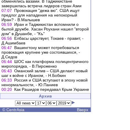
обменялись вазами. В Таджикистане
завершилась встреча лидеров стран Азии
07:07
Провокация "дежа вю". CША ищут
предлог для нападения на непокорный
Иран? - В.Малышев
06:59
Иран и Таджикистан вспомнили о
былой дружбе. Хасан Роухани нашел "второй
дом" в Душанбе, - "Къ"
06:56
Елбасы царствует, Токаев - правит, -
Д.Ашимбаев
06:47
Вашингтону может потребоваться
провокация крупнее уже состоявшихся, -
Д.Седов
06:44
ШОС как платформа полицентричного
миропорядка, - В.Пироженко
06:43
Оманский залив – США делают новый
шаг к войне с Ираном, - Н.Бобкин
06:33
Россия и США вступают в эпоху новой
ненормальности, - Ю.Паниев
00:20
Как Рашидов передавал Крым Украине
Архив
©
CentrAsia
Вверх