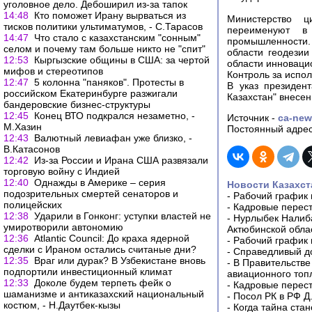
уголовное дело. Дебоширил из-за тапок
14:48
Кто поможет Ирану вырваться из
Министерство ц
тисков политики ультиматумов, - С.Тарасов
переименуют в 
14:47
Что стало с казахстанским "сонным"
промышленности.
селом и почему там больше никто не "спит"
области геодезии
12:53
Кыргызские общины в США: за чертой
области инновацио
мифов и стереотипов
Контроль за испо
12:47
5 колонна "паняков". Протесты в
В указ президен
российском Екатеринбурге разжигали
Казахстан" внесе
бандеровские бизнес-структуры
12:45
Конец ВТО подкрался незаметно, -
Источник -
ca-new
М.Хазин
Постоянный адрес
12:43
Валютный левиафан уже близко, -
В.Катасонов
12:42
Из-за России и Ирана США развязали
торговую войну с Индией
12:40
Однажды в Америке – серия
Новости Казахст
подозрительных смертей сенаторов и
-
Рабочий график 
полицейских
-
Кадровые перес
12:38
Ударили в Гонконг: уступки властей не
-
Нурлыбек Налиб
умиротворили автономию
Актюбинской обла
12:36
Atlantic Council: До краха ядерной
-
Рабочий график 
сделки с Ираном остались считаные дни?
-
Справедливый до
12:35
Враг или дурак? В Узбекистане вновь
-
В Правительстве
подпортили инвестиционный климат
авиационного топ
12:33
Доколе будем терпеть фейк о
-
Кадровые перес
шаманизме и антиказахский национальный
-
Посол РК в РФ Д
костюм, - Н.Даутбек-кызы
-
Когда тайна ста