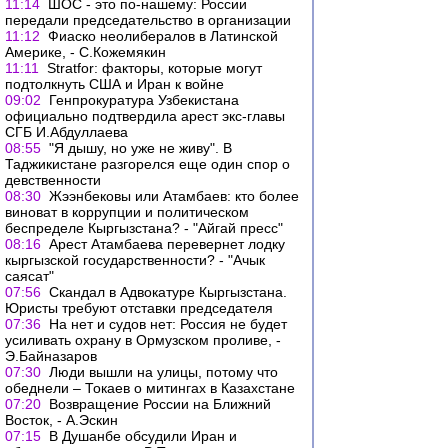
11:14
ШОС - это по-нашему: России
передали председательство в организации
11:12
Фиаско неолибералов в Латинской
Америке, - С.Кожемякин
11:11
Stratfor: факторы, которые могут
подтолкнуть США и Иран к войне
09:02
Генпрокуратура Узбекистана
официально подтвердила арест экс-главы
СГБ И.Абдуллаева
08:55
"Я дышу, но уже не живу". В
Таджикистане разгорелся еще один спор о
девственности
08:30
Жээнбековы или Атамбаев: кто более
виноват в коррупции и политическом
беспределе Кыргызстана? - "Айгай пресс"
08:16
Арест Атамбаева перевернет лодку
кыргызской государственности? - "Ачык
саясат"
07:56
Скандал в Адвокатуре Кыргызстана.
Юристы требуют отставки председателя
07:36
На нет и судов нет: Россия не будет
усиливать охрану в Ормузском проливе, -
Э.Байназаров
07:30
Люди вышли на улицы, потому что
обеднели – Токаев о митингах в Казахстане
07:20
Возвращение России на Ближний
Восток, - А.Эскин
07:15
В Душанбе обсудили Иран и