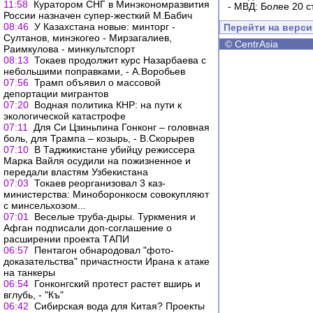
11:58
Куратором СНГ в Минэкономразвития
-
МВД: Более 20 с
России назначен супер-жесткий М.Бабич
08:46
У Казахстана новые: минторг -
Перейти на верс
Султанов, минэкогео - Мирзагалиев,
©
CentrAsia
Раимкулова - минкультспорт
08:13
Токаев продолжит курс Назарбаева с
небольшими поправками, - А.Воробьев
07:56
Трамп объявил о массовой
депортации мигрантов
07:20
Водная политика КНР: на пути к
экологической катастрофе
07:11
Для Си Цзиньпина Гонконг – головная
боль, для Трампа – козырь, - В.Скорырев
07:10
В Таджикистане убийцу режиссера
Марка Вайля осудили на пожизненное и
передали властям Узбекистана
07:03
Токаев реорганизовал 3 каз-
министерства: Миноборонкосм совокупляют
с минсельхозом...
07:01
Веселые труба-дыры. Туркмения и
Афган подписали доп-соглашение о
расширении проекта ТАПИ
06:57
Пентагон обнародовал "фото-
доказательства" причастности Ирана к атаке
на танкеры
06:54
Гонконгский протест растет вширь и
вглубь, - "Къ"
06:42
Сибирская вода для Китая? Проекты