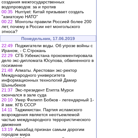
создания межгосударственных
водопроводов: за и против
00:35
Hurriyet: Китай призывает создать
"азиатскую НАТО"
00:22
Монголы правили Россией более 200
лет, почему в России нет монгольского
этноса?
Понедельник, 17.06.2019
22:49
Поджигатели воды. Об угрозе войны c
Ираном, - С.Строкань
22:29
СГБ Узбекистана прокомментировала
дело экс-дипломата Юсупова, обвиненного в
госизмене
21:48
Алматы. Арестован экс-ректор
Международного университета
информационных технологий Дамир
Шыныбеков
21:37
Экс-президент Египта Мурси
скончался в зале суда
20:10
Умер Филипп Бобков - легендарный 1-
й зам. КГБ СССР
14:11
Таджикистан. Партия исламского
возрождения является неотъемлемой
частью международного террористического
движения
13:19
Ашхабад признан самым дорогим
городом мира