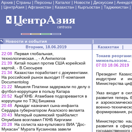
Архив
|
Страны
|
Персоны
|
Каталог
|
Новости
|
Дискуссии
|
Анекдо
|
ЦентрАзия
|
Афганистан
|
Казахстан
|
Кыргызстан
|
Таджикистан
|
Новости и события
|
Вторник, 18.06.2019
Казахстан
|
22:08
Первая глобальная,
Токаев реоргани
технологическая.., - А.Анпилогов
минсельхозом...
21:39
Китай пошел против США корейской
07:03 18.06.2019
картой, - В.Скосырев
21:34
Казахстан поработает с документами.
Президент Казах
На российский рынок выходит IT-компания
индустрии и ин
Documentolog
Министерства циф
21:22
Мишеля Платини задержали по делу о
футбол-коррупции в пользу Катара
Указ входит в си
20:52
КырГКНБ: Атамбаев подозревается в
развития теперь 
коррупции по ТЭЦ Бишкека
и аэрокосмическ
20:48
Аркадаг назначил сына-инфанта
военно-техниче
Сердара губернатором Ахалского велаята
формирования, ра
20:43
Матерый ошмякский трайбалист
Опумбаев возглавил ГКНБ Киргизии
Министерство на
20:28
На солиста каз-культового ВИА "Дос-
развития в сфер
Мукасан" Мурата Кусаинова завели
государственного