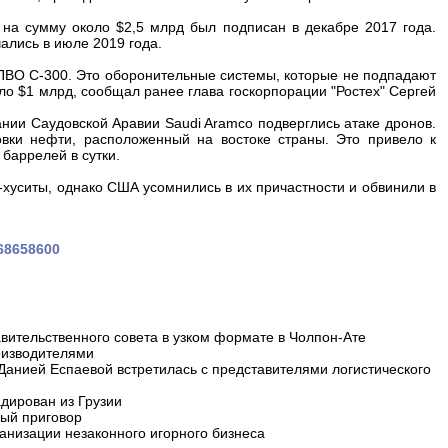
 на сумму около $2,5 млрд был подписан в декабре 2017 года.
ались в июле 2019 года.
 ПВО С-300. Это оборонительные системы, которые не подпадают
ло $1 млрд, сообщал ранее глава госкорпорации "Ростех" Сергей
нии Саудовской Аравии Saudi Aramco подверглись атаке дронов.
овки нефти, расположенный на востоке страны. Это привело к
баррелей в сутки.
-хуситы, однако США усомнились в их причастности и обвинили в
568658600
вительственного совета в узком формате в Чолпон-Ате
оизводителями
 Данией Еспаевой встретилась с представителями логистического
дирован из Грузии
ный приговор
анизации незаконного игорного бизнеса