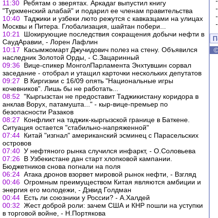
11:30
Ребятам о зверятах. Аркадаг выпустил книгу
"Туркменский алабай" и подарил ее членам правительства
10:40
Таджики и узбеки люто режутся с кавказцами на улицах
Москвы и Питера. Глобализация, шайтан побери...
10:21
Шокирующие последствия сокращения добычи нефти в
П
СаудАравии, - Лорен Лафлин
10:17
Касымжомарт Джучидович полез на стену. Объявился
наследник Золотой Орды, - С.Зацаринный
09:36
Вице-спикер МонголПарламента Энхтувшин сорвал
заседание - отобрал и утащил карточки нескольких депутатов
09:27
В Киргизии с 16/09 опять "Национальные игры
кочевников". Лишь бы не работать...
08:52
"Кыргызстан не предоставит Таджикистану коридора в
анклав Ворух, патамушта..." - кыр-вице-премьер по
безопасности Разаков
08:27
Конфликт на таджик-кыргызской границе в Баткене.
Ситуация остается "стабильно-напряженной"
07:44
Китай "изгнал" американский эсминец с Парасельских
островов
07:40
У нефтяного рынка случился инфаркт, - О.Соловьева
07:26
В Узбекистане дан старт хлопковой кампании.
Бюджетников снова погнали на поля
06:24
Атака дронов взорвет мировой рынок нефти, - Взгляд
00:46
Огромным преимуществом Китая являются амбиции и
энергия его молодежи, - Дэвид Голдман
00:44
Есть ли союзники у России? - А.Халдей
00:32
Жест доброй роли: зачем США и КНР пошли на уступки
в торговой войне, - Н.Портякова