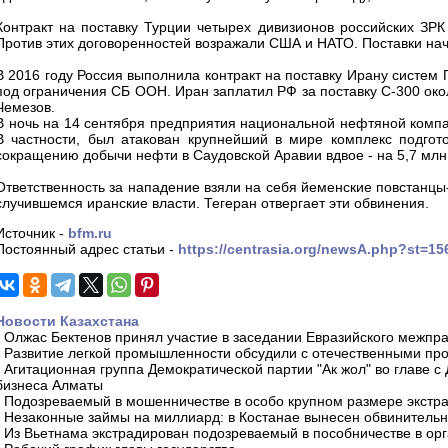
Контракт на поставку Турции четырех дивизионов российских ЗРК
Против этих договоренностей возражали США и НАТО. Поставки нач
В 2016 году Россия выполнила контракт на поставку Ирану систем
под ограничения СБ ООН. Иран заплатил РФ за поставку С-300 око
Чемезов.
В ночь на 14 сентября предприятия национальной нефтяной компа
В частности, был атакован крупнейший в мире комплекс подгот
сокращению добычи нефти в Саудовской Аравии вдвое - на 5,7 млн 
Ответственность за нападение взяли на себя йеменские повстанцы
случившемся иранские власти. Тегеран отвергает эти обвинения.
Источник -
bfm.ru
Постоянный адрес статьи -
https://centrasia.org/newsA.php?st=1
Новости Казахстана
-
Олжас Бектенов принял участие в заседании Евразийского межпра
-
Развитие легкой промышленности обсудили с отечественными пр
-
Агитационная группа Демократической партии "Ак жол" во главе с
бизнеса Алматы
-
Подозреваемый в мошенничестве в особо крупном размере экстра
-
Незаконные займы на миллиард: в Костанае вынесен обвинитель
-
Из Вьетнама экстрадирован подозреваемый в пособничестве в орг