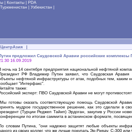
ты
|
Контакты
|
PDA
Туркменистан
|
Узбекистан
|
ЦентрАзия
|
Путин предложил Саудовской Аравии российские комплексы
21:30 16.09.2019
В ночь на 14 сентября предприятия национальной нефтяной компа
Президент РФ Владимир Путин заявил, что Саудовская Аравия м
объекты нефтяной инфраструктуры от атак, подобных тем, каким 
сообщает "Интерфакс".
Читайте также:
Российский эксперт: ПВО Саудовской Аравии не могут противостоя
"Мы готовы оказать соответствующую помощь Саудовской Аравии
принять мудрое государственное решение, как это сделали в сво
президент (Турции Реджеп Тайип) Эрдоган, закупив у России нов
конференции по итогам саммита в астанинском формате, посвящен
По словам Путина, "они надежно защитят любые объекты инфрас
одного из своих коллег, что же лучше покупать Эр-Рияду, С-300 или