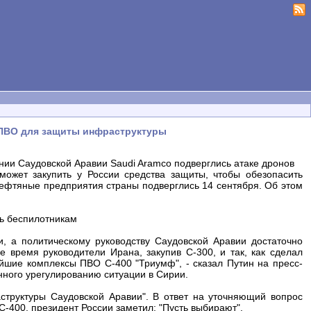
 ПВО для защиты инфраструктуры
нии Саудовской Аравии Saudi Aramco подверглись атаке дронов
ожет закупить у России средства защиты, чтобы обезопасить
нефтяные предприятия страны подверглись 14 сентября. Об этом
ть беспилотникам
, а политическому руководству Саудовской Аравии достаточно
е время руководители Ирана, закупив С-300, и так, как сделал
ейшие комплексы ПВО С-400 "Триумф", - сказал Путин на пресс-
ного урегулированию ситуации в Сирии.
труктуры Саудовской Аравии". В ответ на уточняющий вопрос
 С-400, президент России заметил: "Пусть выбирают".