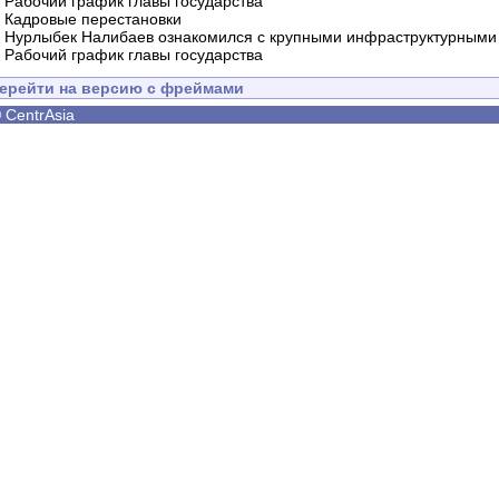
-
Рабочий график главы государства
-
Кадровые перестановки
-
Нурлыбек Налибаев ознакомился с крупными инфраструктурными 
-
Рабочий график главы государства
ерейти на версию с фреймами
©
CentrAsia