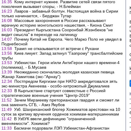
16:35
Кому интернет нужнее. Развитие сетей связи пятого
поколения вызывает споры, - Н.Блейман
16:23
Лавров - забавный болтун. Настоящая война в Сирии
только начинается, - Берджан Тутар
16:08
Массовые захоронения в России рассказывают
мрачную историю монгольского нашествия, - Киона Смит
16:03
Президент Кыргызстана Сооронбай Жээнбеков "не
видит смысла" в переходе на латиницу
14:07
Почему Китай не Европа. Чего Марко Поло не увидел в
Поднебесной
13:58
Трамп не отказывается от встречи с Рухани
13:56
Киев ликует: Запад заткнул "Газпрому" трансбалтийские
трубы
13:53
Узбекистан. Герои и/или АнтиГерои нашего времени-4
(полемика), - Б.Мусаев
13:39
Неожиданно скончалась молодая казахская певица
Жанар Хамитова (экс-"Арнау")
12:34
Постпредом Киргизии при НАТО аккредитовался зять
экс-министра Акенеева - особо-хитрожопый Джумалиев
12:33
В Кыргызстане стартуют совместные с Россией
стратегические военные учения "Центр-2019"
11:52
Зачем Мирзиееву преторианская гвардия и сможет ли
она заменить СГБ, - Азиз Якубов
11:49
Узб. Шахриханский блогер Хожиматов арестован на 10
суток за критику вручения орденов хокимам-матершинникам
11:42
В УзбУК ввели дефиницию "ограниченной
вменяемости". Хокимов?
11:33
Басмачи подорвали ЛЭП Узбекистан-Афганистан