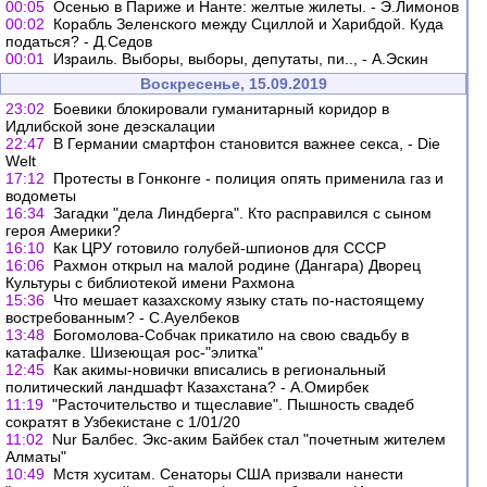
00:05
Осенью в Париже и Нанте: желтые жилеты. - Э.Лимонов
00:02
Корабль Зеленского между Сциллой и Харибдой. Куда
податься? - Д.Седов
00:01
Израиль. Выборы, выборы, депутаты, пи.., - А.Эскин
Воскресенье, 15.09.2019
23:02
Боевики блокировали гуманитарный коридор в
Идлибской зоне деэскалации
22:47
В Германии смартфон становится важнее секса, - Die
Welt
17:12
Протесты в Гонконге - полиция опять применила газ и
водометы
16:34
Загадки "дела Линдберга". Кто расправился с сыном
героя Америки?
16:10
Как ЦРУ готовило голубей-шпионов для СССР
16:06
Рахмон открыл на малой родине (Дангара) Дворец
Культуры с библиотекой имени Рахмона
15:36
Что мешает казахскому языку стать по-настоящему
востребованным? - С.Ауелбеков
13:48
Богомолова-Собчак прикатило на свою свадьбу в
катафалке. Шизеющая рос-"элитка"
12:45
Как акимы-новички вписались в региональный
политический ландшафт Казахстана? - А.Омирбек
11:19
"Расточительство и тщеславие". Пышность свадеб
сократят в Узбекистане с 1/01/20
11:02
Nur Балбес. Экс-аким Байбек стал "почетным жителем
Алматы"
10:49
Мстя хуситам. Сенаторы США призвали нанести