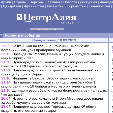
Архив
|
Страны
|
Персоны
|
Каталог
|
Новости
|
Дискуссии
|
Анекдо
|
ЦентрАзия
|
Афганистан
|
Казахстан
|
Кыргызстан
|
Таджикистан
|
Новости и события
|
Понедельник, 16.09.2019
23:52
Баткен. Бой на границе. Ранены 6 кыргызских
пограничников, убит прапорщик Муминов
23:15
Президенты России, Ирана и Турции обсудили войну и
мир в Сирии, - "НГ"
21:30
Путин предложил Саудовской Аравии российские
комплексы ПВО для защиты инфраструктуры
21:21
Эрдоган предложил построить "город беженцев" на
границе Турции и Сирии
21:18
Инцидент в Бахоре. Версия таджикской стороны
21:14
На кыргызо-таджикской границе стрельба - убит 1
кырпограничник, 10 бойцов и местных жителей - ранены
21:10
Доллар и евро обвалились на фоне роста цен на нефть.
Что дальше?
20:04
Известного рос-хоккеиста Игоря Мусатова арестовали
за особо крупную аферу с биткоинами
19:04
Поддержи кыргызское. Торговые центры КР обяжут
выделять отечественные товары