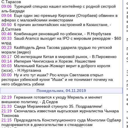
С.Тарасов
09:06
Турецкий спецназ нашел контейнер с родной сестрой
аль-Багдади
09:04
Еще один экс-премьер Киргизии (Оторбаев) обвинен в
аферах с малазийскими инвесторами
00:50
6 причин антикитайских настроений в Казахстане, -
Д.Сатпаев
00:46
Комбинация реноваций по-узбекски, - Я.Норбутаев
00:33
Saudi Aramco выходит на IPO с мировым рекордом - $60
млрд
00:23
КазМодель Дина Тасова ударила грудью по уятской
морали (видео)
00:17
Об интеграции Китая в мировой рынок, - В.Пироженко
00:14
Империя Чингисхана и Хорезм. Нашествие
00:03
Маленький Касым-Жомарт верит в доброго короля
(эссе), - Н.Нуртазина
00:00
Ну и кто тут ишак? Рос-клоун Светлаков открыл
ресторан узбекской кухни "Ишак" и не понимает почему на
него обиделись узбеки
Понедельник, 04.11.2019
22:19
Германия готовится к уходу Меркель и меняет
внешнюю политику, - Д.Седов
21:33
Саиде Мирзиеевой стукнуло 35. Поздравляем!
21:19
Скончалась известная кыргызская журналистка Чынара
Токонова
21:15
Председатель Конституционного суда Монголии Одбаяр
подозревается в домогательстве к стюардессам