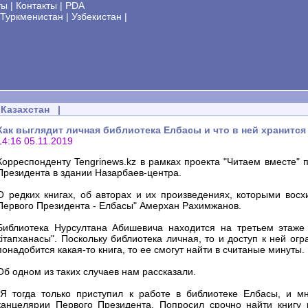
ты
|
Контакты
|
PDA
Туркменистан
|
Узбекистан
|
Казахстан
|
Как выглядит личная библиотека Елбасы и что в ней хранится
14:16 05.11.2019
Корреспонденту Tengrinews.kz в рамках проекта "Читаем вместе" 
Президента в здании Назарбаев-центра.
О редких книгах, об авторах и их произведениях, которыми восх
Первого Президента - Елбасы" Амерхан Рахимжанов.
Библиотека Нурсултана Абишевича находится на третьем этаже
кiтапханасы". Поскольку библиотека личная, то и доступ к ней ог
понадобится какая-то книга, то ее смогут найти в считаные минуты.
Об одном из таких случаев нам рассказали.
"Я тогда только приступил к работе в библиотеке Елбасы, и м
канцелярии Первого Президента. Попросил срочно найти книгу р