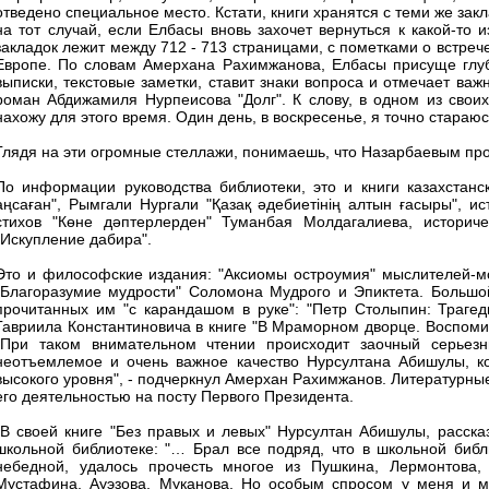
отведено специальное место. Кстати, книги хранятся с теми же зак
на тот случай, если Елбасы вновь захочет вернуться к какой-то 
закладок лежит между 712 - 713 страницами, с пометками о встреч
Европе. По словам Амерхана Рахимжанова, Елбасы присуще глубо
выписки, текстовые заметки, ставит знаки вопроса и отмечает ва
роман Абдижамиля Нурпеисова "Долг". К слову, в одном из свои
нахожу для этого время. Один день, в воскресенье, я точно стараюс
Глядя на эти огромные стеллажи, понимаешь, что Назарбаевым про
По информации руководства библиотеки, это и книги казахстанск
аңсаған", Рымгали Нургали "Қазақ әдебиетінің алтын ғасыры", 
стихов "Көне дәптерлерден" Туманбая Молдагалиева, истори
"Искупление дабира".
Это и философские издания: "Аксиомы остроумия" мыслителей-
"Благоразумие мудрости" Соломона Мудрого и Эпиктета. Большо
прочитанных им "с карандашом в руке": "Петр Столыпин: Трагед
Гавриила Константиновича в книге "В Мраморном дворце. Воспом
"При таком внимательном чтении происходит заочный серьезн
неотъемлемое и очень важное качество Нурсултана Абишулы, ко
высокого уровня", - подчеркнул Амерхан Рахимжанов. Литературны
его деятельностью на посту Первого Президента.
"В своей книге "Без правых и левых" Нурсултан Абишулы, рассказ
школьной библиотеке: "… Брал все подряд, что в школьной библи
небедной, удалось прочесть многое из Пушкина, Лермонтова, Т
Мустафина, Ауэзова, Муканова. Но особым спросом у меня и мо