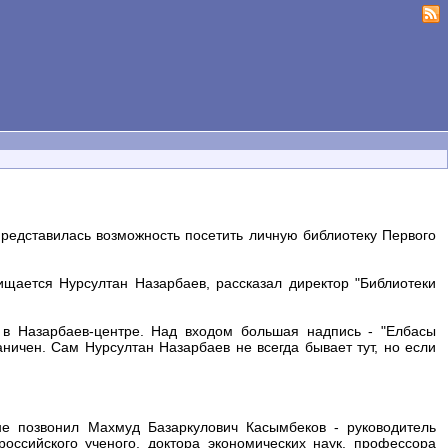
представилась возможность посетить личную библиотеку Первого
ищается Нурсултан Назарбаев, рассказал директор "Библиотеки
 в Назарбаев-центре. Над входом большая надпись - "Елбасы
раничен. Сам Нурсултан Назарбаев не всегда бывает тут, но если
не позвонил Махмуд Базаркулович Касымбеков - руководитель
оссийского ученого, доктора экономических наук, профессора