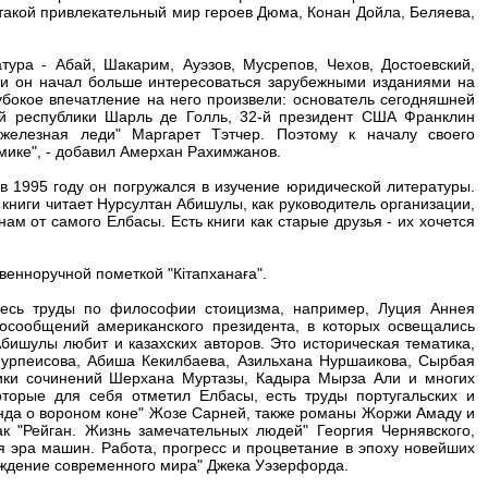
такой привлекательный мир героев Дюма, Конан Дойла, Беляева,
ура - Абай, Шакарим, Ауэзов, Мусрепов, Чехов, Достоевский,
ки он начал больше интересоваться зарубежными изданиями на
убокое впечатление на него произвели: основатель сегодняшней
й республики Шарль де Голль, 32-й президент США Франклин
железная леди" Маргарет Тэтчер. Поэтому к началу своего
мике", - добавил Амерхан Рахимжанов.
в 1995 году он погружался в изучение юридической литературы.
е книги читает Нурсултан Абишулы, как руководитель организации,
нам от самого Елбасы. Есть книги как старые друзья - их хочется
твенноручной пометкой "Кітапханаға".
десь труды по философии стоицизма, например, Луция Аннея
иосообщений американского президента, в которых освещались
бишулы любит и казахских авторов. Это историческая тематика,
Нурпеисова, Абиша Кекилбаева, Азильхана Нуршаикова, Сырбая
ики сочинений Шерхана Муртазы, Кадыра Мырза Али и многих
которые для себя отметил Елбасы, есть труды португальских и
енда о вороном коне" Жозе Сарней, также романы Жоржи Амаду и
к "Рейган. Жизнь замечательных людей" Георгия Чернявского,
 эра машин. Работа, прогресс и процветание в эпоху новейших
ождение современного мира" Джека Уэзерфорда.