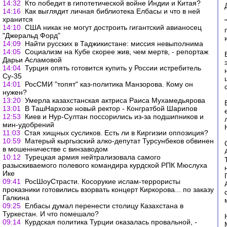
14:32
Кто победит в гипотетической войне Индии и Китая?
14:16
Как выглядит личная библиотека Елбасы и что в ней
хранится
14:10
США никак не могут достроить гигантский авианосец
"Джеральд Форд"
14:09
Найти русских в Таджикистане: миссия невыполнима
14:05
Социализм на Кубе скорее жив, чем мертв, - репортаж
Дарьи Асламовой
14:04
Турция опять готовится купить у России истребитель
Су-35
14:01
РосСМИ "топят" каз-политика Манзорова. Кому он
нужен?
13:20
Умерла казахстанская актриса Раиса Мухамедьярова
13:01
В ТашНархозе новый ректор - Конгратбой Шарипов
12:53
Киев и Нур-Султан поссорились из-за подшипников и
мин-удобрений
11:03
Стая хищных сусликов. Есть ли в Киргизии оппозиция?
10:59
Матерый кыргызский алко-депутат Турсунбеков обвинен
в мошенничестве с винзаводом
10:12
Турецкая армия нейтрализовала самого
разыскиваемого полевого командира курдской РПК Мюслуха
Ике
09:41
РосШоуСтрасти. Косорукие ислам-террористы
проказники готовились взорвать концерт Киркорова... по заказу
Галкина
09:25
Елбасы думал перенести столицу Казахстана в
Туркестан. И что помешало?
09:14
Курдская политика Турции оказалась провальной, -