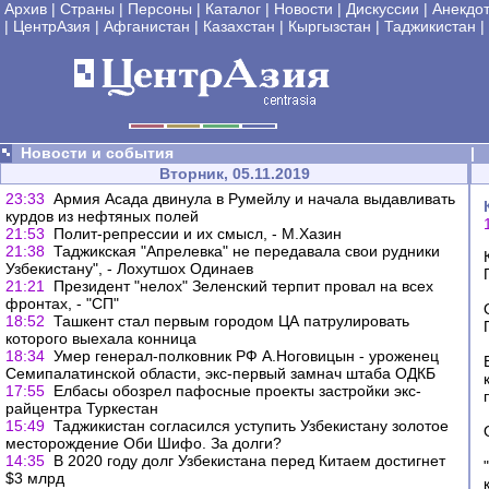
Архив
|
Страны
|
Персоны
|
Каталог
|
Новости
|
Дискуссии
|
Анекдо
|
ЦентрАзия
|
Афганистан
|
Казахстан
|
Кыргызстан
|
Таджикистан
|
Новости и события
|
Вторник, 05.11.2019
23:33
Армия Асада двинула в Румейлу и начала выдавливать
курдов из нефтяных полей
21:53
Полит-репрессии и их смысл, - М.Хазин
21:38
Таджикская "Апрелевка" не передавала свои рудники
Узбекистану", - Лохутшох Одинаев
21:21
Президент "нелох" Зеленский терпит провал на всех
фронтах, - "СП"
18:52
Ташкент стал первым городом ЦА патрулировать
которого выехала конница
18:34
Умер генерал-полковник РФ А.Ноговицын - уроженец
Семипалатинской области, экс-первый замнач штаба ОДКБ
17:55
Елбасы обозрел пафосные проекты застройки экс-
райцентра Туркестан
15:49
Таджикистан согласился уступить Узбекистану золотое
месторождение Оби Шифо. За долги?
14:35
В 2020 году долг Узбекистана перед Китаем достигнет
$3 млрд