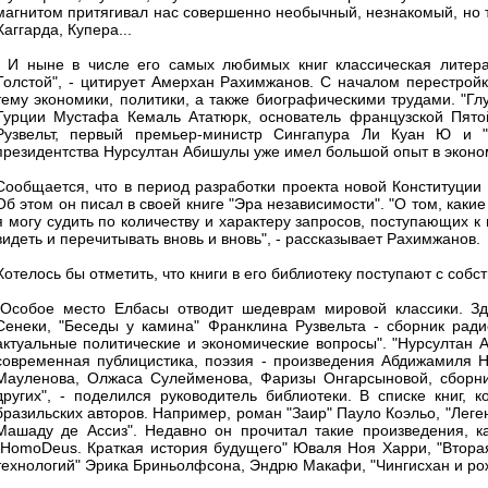
магнитом притягивал нас совершенно необычный, незнакомый, но 
Хаггарда, Купера...
" И ныне в числе его самых любимых книг классическая литерат
Толстой", - цитирует Амерхан Рахимжанов. С началом перестрой
тему экономики, политики, а также биографическими трудами. "Гл
Турции Мустафа Кемаль Ататюрк, основатель французской Пято
Рузвельт, первый премьер-министр Сингапура Ли Куан Ю и "
президентства Нурсултан Абишулы уже имел большой опыт в эконо
Сообщается, что в период разработки проекта новой Конституции 
Об этом он писал в своей книге "Эра независимости". "О том, каки
я могу судить по количеству и характеру запросов, поступающих к 
видеть и перечитывать вновь и вновь", - рассказывает Рахимжанов.
Хотелось бы отметить, что книги в его библиотеку поступают с собс
"Особое место Елбасы отводит шедеврам мировой классики. З
Сенеки, "Беседы у камина" Франклина Рузвельта - сборник рад
актуальные политические и экономические вопросы". "Нурсултан А
современная публицистика, поэзия - произведения Абдижамиля 
Мауленова, Олжаса Сулейменова, Фаризы Онгарсыновой, сборн
других", - поделился руководитель библиотеки. В списке книг, 
бразильских авторов. Например, роман "Заир" Пауло Коэльо, "Лег
Машаду де Ассиз". Недавно он прочитал такие произведения, ка
"HomoDeus. Краткая история будущего" Юваля Ноя Харри, "Вторая
технологий" Эрика Бриньолфсона, Эндрю Макафи, "Чингисхан и р