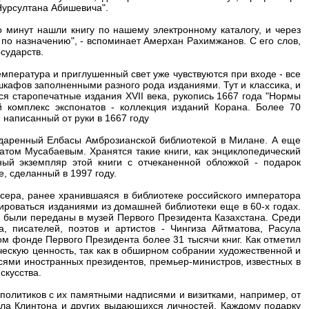
Нурсултана Абишевича".
о минут нашли книгу по нашему электронному каталогу, и через
е по назначению", - вспоминает Амерхан Рахимжанов. С его слов,
сударств.
емпература и приглушенный свет уже чувствуются при входе - все
шкафов заполненными разного рода изданиями. Тут и классика, и
тся старопечатные издания XVII века, рукопись 1667 года "Нормы
й комплекс экспонатов - коллекция изданий Корана. Более 70
 написанный от руки в 1667 году
одаренный Елбасы Амброзианской библиотекой в Милане. А еще
атом Мусабаевым. Хранятся такие книги, как энциклопедический
ный экземпляр этой книги с отчеканенной обложкой - подарок
, сделанный в 1997 году.
сера, ранее хранившаяся в библиотеке российского императора
роваться изданиями из домашней библиотеки еще в 60-х годах.
ду были переданы в музей Первого Президента Казахстана. Среди
 писателей, поэтов и артистов - Чингиза Айтматова, Расула
м фонде Первого Президента более 31 тысячи книг. Как отметил
ескую ценность, так как в обширном собрании художественной и
сями иностранных президентов, премьер-министров, известных в
скусства.
политиков с их памятными надписями и визитками, например, от
лла Клинтона и других выдающихся личностей. Каждому подарку