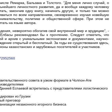
исле Ремарка, Бальзака и Толстого. "Для меня лично случай, о
ьнейшего личностного развития, да и вообще каждому человеку
ать, закончив одну книгу, начинать другую, и только так можно
виваться по всем направлениям, своевременно изучая новейшую
инимательству, политике и общественной сфере. При этом не
итать на языке автора.
дения, невероятно обогатив свой внутренний мир и эрудицию", -
 Елбасы рекомендовал бы к прочтению. Следует отметить, что
зей и архив с уникальными экспонатами и документами, научно-
еждение открытый и бесплатный. За годы ее существования здесь,
оны казахстанских и зарубежных посетителей и участников.
572952560
вительственного совета в узком формате в Чолпон-Ате
оизводителями
 Данией Еспаевой встретилась с представителями логистического
дирован из Грузии
ный приговор
анизации незаконного игорного бизнеса