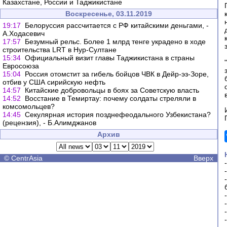
Казахстане, России и Таджикистане
Воскресенье, 03.11.2019
19:17
Белоруссия рассчитается с РФ китайскими деньгами, -
А.Ходасевич
17:57
Безумный рельс. Более 1 млрд тенге украдено в ходе
строительства LRT в Нур-Султане
15:34
Официальный визит главы Таджикистана в страны
Евросоюза
15:04
Россия отомстит за гибель бойцов ЧВК в Дейр-эз-Зоре,
отбив у США сирийскую нефть
14:57
Китайские добровольцы в боях за Советскую власть
14:52
Восстание в Темиртау: почему солдаты стреляли в
комсомольцев?
14:45
Секулярная история позднефеодального Узбекистана?
(рецензия), - Б.Алимджанов
Архив
©
CentrAsia
Вверх