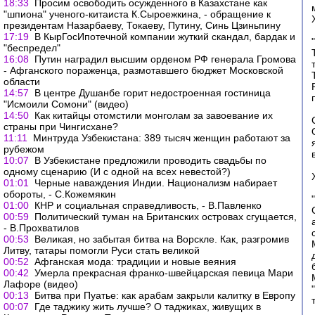
18:33
Просим освободить осужденного в Казахстане как
"шпиона" ученого-китаиста К.Сыроежкина, - обращение к
президентам Назарбаеву, Токаеву, Путину, Синь Цзиньпину
17:19
В КырГосИпотечной компании жуткий скандал, бардак и
"беспредел"
16:08
Путин наградил высшим орденом РФ генерала Громова
- Афганского пораженца, размотавшего бюджет Московской
области
14:57
В центре Душанбе горит недостроенная гостиница
"Исмоили Сомони" (видео)
14:50
Как китайцы отомстили монголам за завоевание их
страны при Чингисхане?
11:11
Минтруда Узбекистана: 389 тысяч женщин работают за
рубежом
10:07
В Узбекистане предложили проводить свадьбы по
одному сценарию (И с одной на всех невестой?)
01:01
Черные наваждения Индии. Национализм набирает
обороты, - С.Кожемякин
01:00
КНР и социальная справедливость, - В.Павленко
00:59
Политический туман на Британских островах сгущается,
- В.Прохватилов
00:53
Великая, но забытая битва на Ворскле. Как, разгромив
Литву, татары помогли Руси стать великой
00:52
Афганская мода: традиции и новые веяния
00:42
Умерла прекрасная франко-швейцарская певица Мари
Лафоре (видео)
00:13
Битва при Пуатье: как арабам закрыли калитку в Европу
00:07
Где таджику жить лучше? О таджиках, живущих в