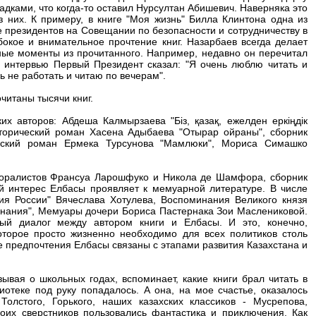
ладками, что когда-то оставил Нурсултан Абишевич. Наверняка это
из них. К примеру, в книге "Моя жизнь" Билла Клинтона одна из
е президентов на Совещании по безопасности и сотрудничеству в
кое и внимательное прочтение книг. Назарбаев всегда делает
жные моменты из прочитанного. Например, недавно он перечитал
х интервью Первый Президент сказал: "Я очень люблю читать и
ь не работать и читаю по вечерам".
читаны тысячи книг.
их авторов: Абдеша Калмырзаева "Біз, қазақ, ежелден еркіңдік
исторический роман Хасена Адыбаева "Отырар ойраны", сборник
ческий роман Ермека Турсунова "Мамлюки", Мориса Симашко
моралистов Франсуа Ларошфуко и Никола де Шамфора, сборник
й интерес Елбасы проявляет к мемуарной литературе. В числе
ия России" Вячеслава Хотулева, Воспоминания Великого князя
инания", Мемуары дочери Бориса Пастернака Зои Маслениковой.
ый диалог между автором книги и Елбасы. И это, конечно,
торое просто жизненно необходимо для всех политиков столь
е предпочтения Елбасы связаны с этапами развития Казахстана и
ывая о школьных годах, вспоминает, какие книги брал читать в
отеке под руку попадалось. А она, на мое счастье, оказалось
олстого, Горького, наших казахских классиков - Мусрепова,
их сверстников пользовались фантастика и приключения. Как