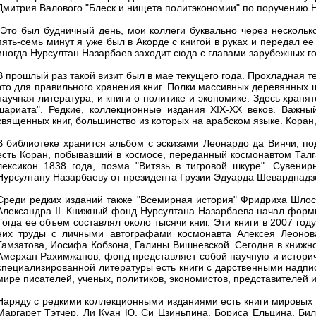
Дмитрия Валового "Блеск и нищета политэкономии" по поручению 
"Это был будничный день, мои коллеги буквально через нескольк
пять-семь минут я уже был в Акорде с книгой в руках и передал е
иногда Нурсултан Назарбаев заходит сюда с главами зарубежных го
В прошлый раз такой визит был в мае текущего года. Прохладная т
это для правильного хранения книг. Полки массивных деревянных 
научная литература, и книги о политике и экономике. Здесь храня
шариата". Редкие, коллекционные издания XIX-XX веков. Важны
священных книг, большинство из которых на арабском языке. Коран,
В библиотеке хранится альбом с эскизами Леонардо да Винчи, п
есть Коран, побывавший в космосе, переданный космонавтом Талг
лексикон 1838 года, поэма "Витязь в тигровой шкуре". Сувенир
Нурсултану Назарбаеву от президента Грузии Эдуарда Шеварднадзе
Среди редких изданий также "Всемирная история" Фридриха Шлос
Александра II. Книжный фонд Нурсултана Назарбаева начал форми
Тогда ее объем составлял около тысячи книг. Эти книги в 2007 го
них труды с личными автографами космонавта Алексея Леонова,
Гамзатова, Иосифа Кобзона, Галины Вишневской. Сегодня в книжно
Амерхан Рахимжанов, фонд представляет собой научную и историч
специализированной литературы есть книги с дарственными надпи
мире писателей, ученых, политиков, экономистов, представителей и
Наряду с редкими коллекционными изданиями есть книги мировых 
Маргарет Тэтчер, Ли Куан Ю, Си Цзиньпина, Бориса Ельцина, Би