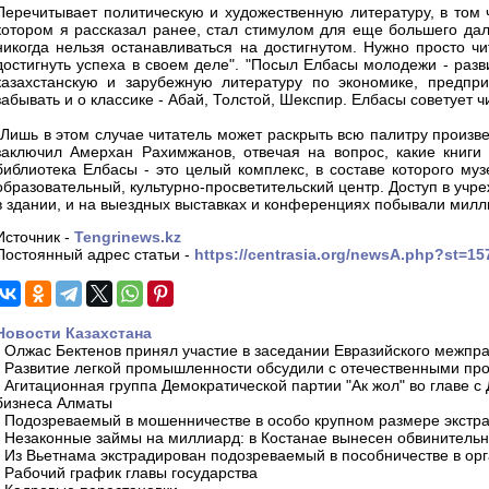
Перечитывает политическую и художественную литературу, в том ч
котором я рассказал ранее, стал стимулом для еще большего дал
никогда нельзя останавливаться на достигнутом. Нужно просто чит
достигнуть успеха в своем деле". "Посыл Елбасы молодежи - раз
казахстанскую и зарубежную литературу по экономике, предпр
забывать и о классике - Абай, Толстой, Шекспир. Елбасы советует ч
"Лишь в этом случае читатель может раскрыть всю палитру произве
заключил Амерхан Рахимжанов, отвечая на вопрос, какие книги
библиотека Елбасы - это целый комплекс, в составе которого му
образовательный, культурно-просветительский центр. Доступ в учр
в здании, и на выездных выставках и конференциях побывали милли
Источник -
Tengrinews.kz
Постоянный адрес статьи -
https://centrasia.org/newsA.php?st=1
Новости Казахстана
-
Олжас Бектенов принял участие в заседании Евразийского межпра
-
Развитие легкой промышленности обсудили с отечественными пр
-
Агитационная группа Демократической партии "Ак жол" во главе с
бизнеса Алматы
-
Подозреваемый в мошенничестве в особо крупном размере экстра
-
Незаконные займы на миллиард: в Костанае вынесен обвинитель
-
Из Вьетнама экстрадирован подозреваемый в пособничестве в орг
-
Рабочий график главы государства