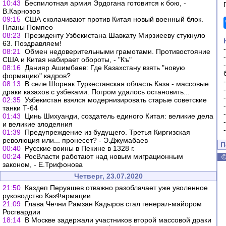
10:43
Беспилотная армия Эрдогана готовится к бою, -
В.Карнозов
09:15
США сколачивают против Китая новый военный блок.
Планы Помпео
08:23
Президенту Узбекистана Шавкату Мирзиееву стукнуло
63. Поздравляем!
08:21
Обмен недоверительными грамотами. Противостояние
США и Китая набирает обороты, - "Къ"
08:16
Данияр Ашимбаев: Где Казахстану взять "новую
формацию" кадров?
08:13
В селе Шорнак Туркестанская область Каза - массовые
драки казахов с узбеками. Погром удалось остановить...
02:35
Узбекистан взялся модернизировать старые советские
танки Т-64
01:43
Цинь Шихуанди, создатель единого Китая: великие дела
и великие злодеяния
01:39
Предупреждение из будущего. Третья Киргизская
революция или... пронесет? - Э.Джумабаев
П
00:40
Русские воины в Пекине в 1328 г.
00:24
РосВласти работают над новым миграционным
законом, - Е.Трифонова
Четверг, 23.07.2020
21:50
Каздеп Перуашев отважно разоблачает уже уволенное
руководство КазФармации
21:09
Глава Чечни Рамзан Кадыров стал генерал-майором
Росгвардии
18:14
В Москве задержали участников второй массовой драки