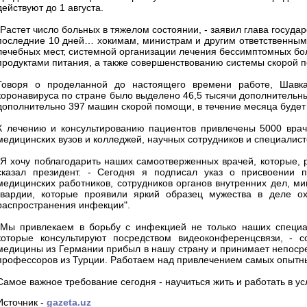
действуют до 1 августа.
"Растет число больных в тяжелом состоянии, - заявил глава госуда
последние 10 дней… хокимам, министрам и другим ответственны
лечебных мест, системной организации лечения бессимптомных б
продуктами питания, а также совершенствованию системы скорой 
Говоря о проделанной до настоящего времени работе, Шавка
коронавируса по стране было выделено 46,5 тысячи дополнительных
дополнительно 397 машин скорой помощи, в течение месяца будет
К лечению и консультированию пациентов привлечены 5000 врач
медицинских вузов и колледжей, научных сотрудников и специалист
"Я хочу поблагодарить наших самоотверженных врачей, которые, р
сказал президент. - Сегодня я подписал указ о присвоении 
медицинских работников, сотрудников органов внутренних дел, м
гвардии, которые проявили яркий образец мужества в деле о
распространения инфекции".
"Мы привлекаем в борьбу с инфекцией не только наших специал
которые консультируют посредством видеоконференцсвязи, -
медицины из Германии прибыл в нашу страну и принимает непосре
профессоров из Турции. Работаем над привлечением самых опытны
Самое важное требование сегодня - научиться жить и работать в ус
Источник -
gazeta.uz