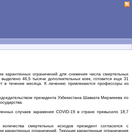
ии карантинных ограничений для снижения числа смертельных
 выделено 46,5 тысячи дополнительных коек, готовится еще 31
т в течение месяца. К лечению привлекаются профессоры из
едседательством президента Узбекистана Шавката Мирзиеева по
осударства.
вленных случаев заражения COVID-19 в стране превысило 18,7
количества смертельных исходов президент согласился с
и карантинных ограничений. Текущие карантинные ограничения