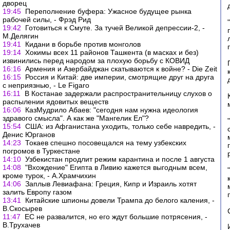
дворец
19:45
Переполнение буфера: Ужасное будущее рынка
рабочей силы, - Фрэд Рид
19:42
Готовиться к Смуте. За тучей Великой депрессии-2, -
М.Делягин
19:41
Кидани в борьбе против монголов
19:14
Хокимы всех 11 районов Ташкента (в масках и без)
извинились перед народом за плохую борьбу с КОВИД
16:16
Армения и Азербайджан скатываются к войне? - Die Zeit
16:15
Россия и Китай: две империи, смотрящие друг на друга
с неприязнью, - Le Figaro
16:11
В Костанае задержали распространительницу слухов о
распылении ядовитых веществ
16:06
КазМудрило Абаев: "сегодня нам нужна идеология
здравого смысла". А как же "Мангелик Ел"?
15:54
США: из Афганистана уходить, только себе навредить, -
Денис Юрганов
14:23
Токаев спешно посовещался на тему узбекских
погромов в Туркестане
14:10
Узбекистан продлит режим карантина и после 1 августа
14:08
"Вхождение" Египта в Ливию кажется выгодным всем,
кроме турок, - А.Храмчихин
14:06
Заплыв Левиафана: Греция, Кипр и Израиль хотят
залить Европу газом
13:41
Китайские шпионы довели Трампа до белого каления, -
В.Скосырев
11:47
ЕС не развалится, но его ждут большие потрясения, -
В.Трухачев