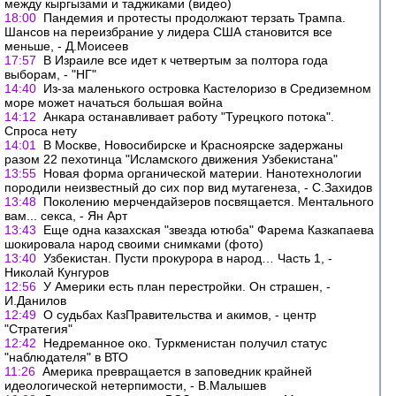
между кыргызами и таджиками (видео)
18:00
Пандемия и протесты продолжают терзать Трампа.
Шансов на переизбрание у лидера США становится все
меньше, - Д.Моисеев
17:57
В Израиле все идет к четвертым за полтора года
выборам, - "НГ"
14:40
Из-за маленького островка Кастелоризо в Средиземном
море может начаться большая война
14:12
Анкара останавливает работу "Турецкого потока".
Спроса нету
14:01
В Москве, Новосибирске и Красноярске задержаны
разом 22 пехотинца "Исламского движения Узбекистана"
13:55
Новая форма органической материи. Нанотехнологии
породили неизвестный до сих пор вид мутагенеза, - С.Захидов
13:48
Поколению мерчендайзеров посвящается. Ментального
вам... секса, - Ян Арт
13:43
Еще одна казахская "звезда ютюба" Фарема Казкапаева
шокировала народ своими снимками (фото)
13:40
Узбекистан. Пусти прокурора в народ… Часть 1, -
Николай Кунгуров
12:56
У Америки есть план перестройки. Он страшен, -
И.Данилов
12:49
О судьбах КазПравительства и акимов, - центр
"Стратегия"
12:42
Недреманное око. Туркменистан получил статус
"наблюдателя" в ВТО
11:26
Америка превращается в заповедник крайней
идеологической нетерпимости, - В.Малышев