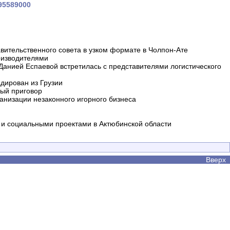
595589000
вительственного совета в узком формате в Чолпон-Ате
оизводителями
 Данией Еспаевой встретилась с представителями логистического
дирован из Грузии
ный приговор
анизации незаконного игорного бизнеса
и социальными проектами в Актюбинской области
Вверх