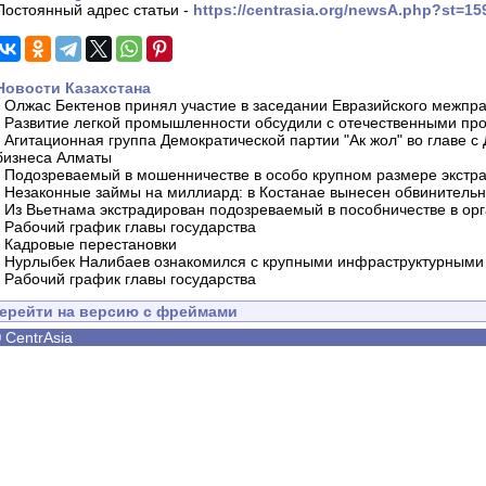
Постоянный адрес статьи -
https://centrasia.org/newsA.php?st=1
Новости Казахстана
-
Олжас Бектенов принял участие в заседании Евразийского межпра
-
Развитие легкой промышленности обсудили с отечественными пр
-
Агитационная группа Демократической партии "Ак жол" во главе с
бизнеса Алматы
-
Подозреваемый в мошенничестве в особо крупном размере экстра
-
Незаконные займы на миллиард: в Костанае вынесен обвинитель
-
Из Вьетнама экстрадирован подозреваемый в пособничестве в орг
-
Рабочий график главы государства
-
Кадровые перестановки
-
Нурлыбек Налибаев ознакомился с крупными инфраструктурными 
-
Рабочий график главы государства
ерейти на версию с фреймами
©
CentrAsia