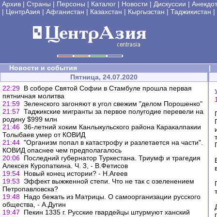
Архив
|
Страны
|
Персоны
|
Каталог
|
Новости
|
Дискуссии
|
Анекдо
|
ЦентрАзия
|
Афганистан
|
Казахстан
|
Кыргызстан
|
Таджикистан
|
Новости и события
|
Пятница, 24.07.2020
22:29
В соборе Святой Софии в Стамбуле прошла первая
пятничная молитва
21:59
Зеленского загоняют в угол свежим "делом Порошенко"
21:57
Таджикские мигранты за первое полугодие перевели на
родину $999 млн
21:46
36-летний хоким Канлыкульского района Каракалпакии
Толыбаев умер от КОВИД
21:44
"Организм попал в катастрофу и разлетается на части".
КОВИД опаснее чем предполагалось
20:06
Последний губернатор Туркестана. Триумф и трагедия
Алексея Куропаткина. Ч. 3, - В.Фетисов
19:54
Новый конец истории? - Н.Агеев
19:53
Эффект выжженной степи. Что не так с озеленением
Петропавловска?
19:48
Надо бежать из Матрицы. О самоорганизации русского
общества, - А.Дугин
19:47
Пекин 1335 г. Русские гвардейцы штурмуют ханский