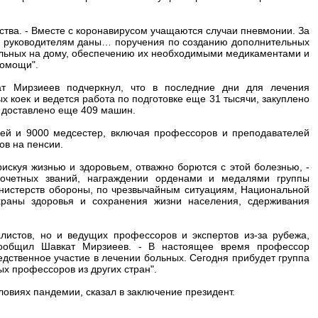
рства. - Вместе с коронавирусом учащаются случаи пневмонии. За
м руководителям даны… поручения по созданию дополнительных
ольных на дому, обеспечению их необходимыми медикаментами и
помощи".
т Мирзиеев подчеркнул, что в последние дни для лечения
 коек и ведется работа по подготовке еще 31 тысячи, закуплено
 доставлено еще 409 машин.
ей и 9000 медсестер, включая профессоров и преподавателей
ов на пенсии.
искуя жизнью и здоровьем, отважно борются с этой болезнью, -
почетных званий, награждении орденами и медалями группы
инистерств обороны, по чрезвычайным ситуациям, Национальной
храны здоровья и сохранения жизни населения, сдерживания
истов, но и ведущих профессоров и экспертов из-за рубежа,
 сообщил Шавкат Мирзиеев. - В настоящее время профессор
дственное участие в лечении больных. Сегодня прибудет группа
х профессоров из других стран".
ловиях пандемии, сказал в заключение президент.