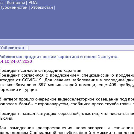
ты
|
Контакты
|
PDA
Туркменистан
|
Узбекистан
|
Узбекистан
|
Узбекистан продлит режим карантина и после 1 августа
14:10 24.07.2020
Президент согласился продлить карантин
Президент согласился с предложением спецкомиссии о продлен
исходов от COVID-19. Для лечения заболевания в последние дни
тысяча. Закуплено 397 машин скорой помощи, еще 409 прибуду
Германии и Турции.
В четверг прошло очередное видеоселекторное совещание под пр
вопросам борьбы с коронавирусом, сообщила пресс-служба главы г
Президент назвал ситуацию серьезной, отметив, что число выя
тысячи.
Для замедления распространения коронавируса и снижения 
предложением Специальной республиканской комиссии о продлени