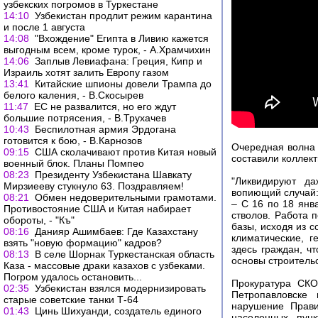
узбекских погромов в Туркестане
14:10
Узбекистан продлит режим карантина
и после 1 августа
14:08
"Вхождение" Египта в Ливию кажется
выгодным всем, кроме турок, - А.Храмчихин
14:06
Заплыв Левиафана: Греция, Кипр и
Израиль хотят залить Европу газом
13:41
Китайские шпионы довели Трампа до
белого каления, - В.Скосырев
11:47
ЕС не развалится, но его ждут
большие потрясения, - В.Трухачев
10:43
Беспилотная армия Эрдогана
готовится к бою, - В.Карнозов
Очередная волна 
09:15
США сколачивают против Китая новый
составили коллек
военный блок. Планы Помпео
08:23
Президенту Узбекистана Шавкату
"Ликвидируют да
Мирзиееву стукнуло 63. Поздравляем!
вопиющий случай:
08:21
Обмен недоверительными грамотами.
– С 16 по 18 янв
Противостояние США и Китая набирает
стволов. Работа 
обороты, - "Къ"
базы, исходя из 
08:16
Данияр Ашимбаев: Где Казахстану
климатические, 
взять "новую формацию" кадров?
здесь граждан, ч
08:13
В селе Шорнак Туркестанская область
основы строитель
Каза - массовые драки казахов с узбеками.
Погром удалось остановить...
Прокуратура СКО
02:35
Узбекистан взялся модернизировать
Петропавловске 
старые советские танки Т-64
нарушение Прави
01:43
Цинь Шихуанди, создатель единого
населенных пунк