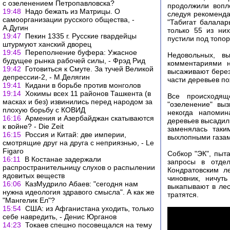
с озеленением Петропавловска?
продолжили вопл
19:48
Надо бежать из Матрицы. О
следуя рекоменда
самоорганизации русского общества, -
"Табигат балалар
А.Дугин
только 55 из ни
19:47
Пекин 1335 г. Русские гвардейцы
пустили под топор
штурмуют ханский дворец
19:45
Переполнение буфера: Ужасное
Недовольных, вы
будущее рынка рабочей силы, - Фрэд Рид
комментариями 
19:42
Готовиться к Смуте. За тучей Великой
высаживают берез
депрессии-2, - М.Делягин
части деревьев по
19:41
Кидани в борьбе против монголов
19:14
Хокимы всех 11 районов Ташкента (в
Все происходящ
масках и без) извинились перед народом за
"озеленение" вы
плохую борьбу с КОВИД
некогда напомин
16:16
Армения и Азербайджан скатываются
деревьев высадил
к войне? - Die Zeit
заменялась так
16:15
Россия и Китай: две империи,
выхлопными газам
смотрящие друг на друга с неприязнью, - Le
Figaro
Собкор "ЭК", пыт
16:11
В Костанае задержали
запросы в отде
распространительницу слухов о распылении
Кондратовским л
ядовитых веществ
чиновник, ничут
16:06
КазМудрило Абаев: "сегодня нам
выкапывают в лес
нужна идеология здравого смысла". А как же
тратятся.
"Мангелик Ел"?
15:54
США: из Афганистана уходить, только
себе навредить, - Денис Юрганов
14:23
Токаев спешно посовещался на тему