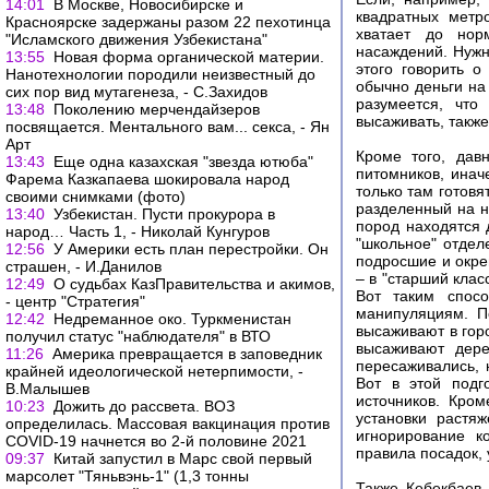
14:01
В Москве, Новосибирске и
квадратных метр
Красноярске задержаны разом 22 пехотинца
хватает до нор
"Исламского движения Узбекистана"
насаждений. Нужн
13:55
Новая форма органической материи.
этого говорить 
Нанотехнологии породили неизвестный до
обычно деньги на
сих пор вид мутагенеза, - С.Захидов
разумеется, что
13:48
Поколению мерчендайзеров
высаживать, такж
посвящается. Ментального вам... секса, - Ян
Арт
Кроме того, дав
13:43
Еще одна казахская "звезда ютюба"
питомников, инач
Фарема Казкапаева шокировала народ
только там готов
своими снимками (фото)
разделенный на н
13:40
Узбекистан. Пусти прокурора в
пород находятся 
народ… Часть 1, - Николай Кунгуров
"школьное" отдел
12:56
У Америки есть план перестройки. Он
подросшие и окреп
страшен, - И.Данилов
– в "старший клас
12:49
О судьбах КазПравительства и акимов,
Вот таким спосо
- центр "Стратегия"
манипуляциям. П
12:42
Недреманное око. Туркменистан
высаживают в горо
получил статус "наблюдателя" в ВТО
высаживают дере
11:26
Америка превращается в заповедник
пересаживались, н
крайней идеологической нетерпимости, -
Вот в этой подг
В.Малышев
источников. Кром
10:23
Дожить до рассвета. ВОЗ
установки растяж
определилась. Массовая вакцинация против
игнорирование к
COVID-19 начнется во 2-й половине 2021
правила посадок, 
09:37
Китай запустил в Марс свой первый
марсолет "Тяньвэнь-1" (1,3 тонны
Также Кебекбаев