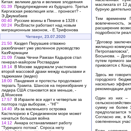
Китая: великие дела и великие злодеяния
маслихата от 12 
01:39
Предупреждение из будущего. Третья
бурную деятельно
Киргизская революция или... пронесет? -
Э.Джумабаев
Тем временем П
00:40
Русские воины в Пекине в 1328 г.
вовлеченность, 
00:24
РосВласти работают над новым
расширение возмо
миграционным законом, - Е.Трифонова
подробности реал
Четверг, 23.07.2020
"Договор заключ
21:50
Каздеп Перуашев отважно
жилищно-коммунал
разоблачает уже уволенное руководство
Петропавловска"
КазФармации
Босынова. – Дого
21:09
Глава Чечни Рамзан Кадыров стал
путем прямого за
генерал-майором Росгвардии
привозятся с Конд
18:14
В Москве задержали участников
второй массовой драки между кыргызами и
Здесь же говорит
таджиками (видео)
городского бюдж
18:00
Пандемия и протесты продолжают
насколько эффект
терзать Трампа. Шансов на переизбрание у
рекомендации для 
лидера США становится все меньше, -
Д.Моисеев
Один из них – д
17:57
В Израиле все идет к четвертым за
сельскохозяйстве
полтора года выборам, - "НГ"
сумму не более 
14:40
Из-за маленького островка
предполагается т
Кастелоризо в Средиземном море может
Согласно им, в К
начаться большая война
озелененных учас
14:12
Анкара останавливает работу
"Турецкого потока". Спроса нету
Если, например,