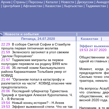
Архив
|
Страны
|
Персоны
|
Каталог
|
Новости
|
Дискуссии
|
Анекдо
|
ЦентрАзия
|
Афганистан
|
Казахстан
|
Кыргызстан
|
Таджикистан
|
Новости и события
|
Пятница, 24.07.2020
Казахстан
|
22:29
В соборе Святой Софии в Стамбуле
Эффект выжженно
прошла первая пятничная молитва
19:53 24.07.2020
21:59
Зеленского загоняют в угол свежим
"делом Порошенко"
Общественники за
21:57
Таджикские мигранты за первое
одной из главных 
полугодие перевели на родину $999 млн
21:46
36-летний хоким Канлыкульского
Момент, когда р
района Каракалпакии Толыбаев умер от
председателя фи
КОВИД
Сколько точно спи
21:44
"Организм попал в катастрофу и
трактора, немало.
разлетается на части". КОВИД опаснее чем
предполагалось
На вопросы Асауба
20:06
Последний губернатор Туркестана.
что спилены дер
Триумф и трагедия Алексея Куропаткина. Ч.
общественник, ко
3, - В.Фетисов
весной 2020 года.
19:54
Новый конец истории? - Н.Агеев
19:53
Эффект выжженной степи. Что не так
Напомним, в то в