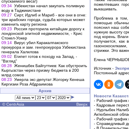
спускаемого веса!)
пожелтевших гор
09:34
Узбекистан начал закупать поливную
выкашивать.
воду в Таджикистане
09:27
Сирт, Идлиб и Мариб - все они в огне:
Проблема в том,
три арабских города, судьба которых может
помощью обычных
изменить карту региона
пояснил наш собе
09:23
Россия проторила китайцам дорогу к
нужную высоту сре
лондонской элитной недвижимости, - Крис
под корень. Влаги
Стокел-Уокер
получается, как 
09:14
Вирус убил Каракалпакского
газонокосилками,
прокурора и зам. генпрокурора Узбекистана
стрижки. Это важн
генерала Халилова
09:02
Египет готов к походу на Запад, -
Елена ЧЕРНЫШОВА
"Взгляд"
08:28
Женишбек Байгуттиев: Как обустроить
Источник -
Экспре
Кыргызстан через призму бюджета в 200
Постоянный адрес
млрд сомов
08:23
Умерла экс-депутат Жогорку Кенеша
Киргизии Роза Абдраимова
Архив
Новости Казахст
-
Рабочий график 
©
CentrAsia
Вверх
-
Кадровые перес
-
Нурлыбек Налиб
Актюбинской обла
-
Рабочий график 
-
Справедливый до
-
В Правительстве