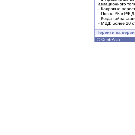
авиационного топ
-
Кадровые перес
-
Посол РК в РФ Д
-
Когда тайна ста
-
МВД: Более 20 с
Перейти на верс
©
CentrAsia