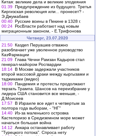
Китая: великие дела и великие злодеяния
01:39
Предупреждение из будущего. Третья
Киргизская революция или... пронесет? -
Э.Джумабаев
00:40
Русские воины в Пекине в 1328 г.
00:24
РосВласти работают над новым
миграционным законом, - Е.Трифонова
Четверг, 23.07.2020
21:50
Каздеп Перуашев отважно
разоблачает уже уволенное руководство
КазФармации
21:09
Глава Чечни Рамзан Кадыров стал
генерал-майором Росгвардии
18:14
В Москве задержали участников
второй массовой драки между кыргызами и
таджиками (видео)
18:00
Пандемия и протесты продолжают
терзать Трампа. Шансов на переизбрание у
лидера США становится все меньше, -
Д.Моисеев
17:57
В Израиле все идет к четвертым за
полтора года выборам, - "НГ"
14:40
Из-за маленького островка
Кастелоризо в Средиземном море может
начаться большая война
14:12
Анкара останавливает работу
"Турецкого потока". Спроса нету