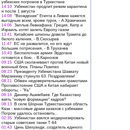
узбекских погромов в Туркестане
14:10
Узбекистан продлит режим карантина
и после 1 августа
14:08
"Вхождение" Египта в Ливию кажется
выгодным всем, кроме турок, - А.Храмчихин
14:06
Заплыв Левиафана: Греция, Кипр и
Израиль хотят залить Европу газом
13:41
Китайские шпионы довели Трампа до
белого каления, - В.Скосырев
11:47
ЕС не развалится, но его ждут
большие потрясения, - В.Трухачев
10:43
Беспилотная армия Эрдогана
готовится к бою, - В.Карнозов
09:15
США сколачивают против Китая новый
военный блок. Планы Помпео
08:23
Президенту Узбекистана Шавкату
Мирзиееву стукнуло 63. Поздравляем!
08:21
Обмен недоверительными грамотами.
Противостояние США и Китая набирает
обороты, - "Къ"
08:16
Данияр Ашимбаев: Где Казахстану
взять "новую формацию" кадров?
08:13
В селе Шорнак Туркестанская область
Каза - массовые драки казахов с узбеками.
Погром удалось остановить...
02:35
Узбекистан взялся модернизировать
старые советские танки Т-64
01:43
Цинь Шихуанди, создатель единого