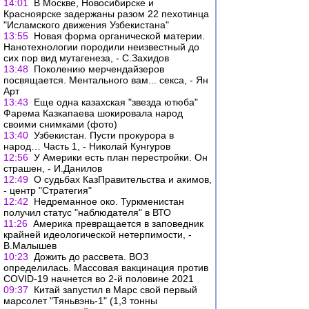
14:01
В Москве, Новосибирске и
Красноярске задержаны разом 22 пехотинца
"Исламского движения Узбекистана"
13:55
Новая форма органической материи.
Нанотехнологии породили неизвестный до
сих пор вид мутагенеза, - С.Захидов
13:48
Поколению мерчендайзеров
посвящается. Ментального вам... секса, - Ян
Арт
13:43
Еще одна казахская "звезда ютюба"
Фарема Казкапаева шокировала народ
своими снимками (фото)
13:40
Узбекистан. Пусти прокурора в
народ… Часть 1, - Николай Кунгуров
12:56
У Америки есть план перестройки. Он
страшен, - И.Данилов
12:49
О судьбах КазПравительства и акимов,
- центр "Стратегия"
12:42
Недреманное око. Туркменистан
получил статус "наблюдателя" в ВТО
11:26
Америка превращается в заповедник
крайней идеологической нетерпимости, -
В.Малышев
10:23
Дожить до рассвета. ВОЗ
определилась. Массовая вакцинация против
COVID-19 начнется во 2-й половине 2021
09:37
Китай запустил в Марс свой первый
марсолет "Тяньвэнь-1" (1,3 тонны