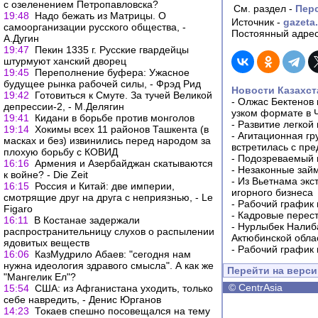
с озеленением Петропавловска?
См. раздел -
Пер
19:48
Надо бежать из Матрицы. О
Источник -
gazeta
самоорганизации русского общества, -
Постоянный адрес
А.Дугин
19:47
Пекин 1335 г. Русские гвардейцы
штурмуют ханский дворец
19:45
Переполнение буфера: Ужасное
будущее рынка рабочей силы, - Фрэд Рид
Новости Казахст
19:42
Готовиться к Смуте. За тучей Великой
-
Олжас Бектенов 
депрессии-2, - М.Делягин
узком формате в 
19:41
Кидани в борьбе против монголов
-
Развитие легкой
19:14
Хокимы всех 11 районов Ташкента (в
-
Агитационная гр
масках и без) извинились перед народом за
встретилась с пр
плохую борьбу с КОВИД
-
Подозреваемый в
16:16
Армения и Азербайджан скатываются
-
Незаконные займ
к войне? - Die Zeit
-
Из Вьетнама экс
16:15
Россия и Китай: две империи,
игорного бизнеса
смотрящие друг на друга с неприязнью, - Le
-
Рабочий график 
Figaro
-
Кадровые перес
16:11
В Костанае задержали
-
Нурлыбек Налиб
распространительницу слухов о распылении
Актюбинской обла
ядовитых веществ
-
Рабочий график 
16:06
КазМудрило Абаев: "сегодня нам
нужна идеология здравого смысла". А как же
Перейти на верс
"Мангелик Ел"?
©
CentrAsia
15:54
США: из Афганистана уходить, только
себе навредить, - Денис Юрганов
14:23
Токаев спешно посовещался на тему