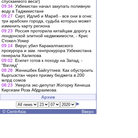
спускаемого веса!)
09:34
Узбекистан начал закупать поливную
воду в Таджикистане
09:27
Сирт, Идлиб и Мариб - все они в огне:
три арабских города, судьба которых может
изменить карту региона
09:23
Россия проторила китайцам дорогу к
лондонской элитной недвижимости, - Крис
Стокел-Уокер
09:14
Вирус убил Каракалпакского
прокурора и зам. генпрокурора Узбекистана
генерала Халилова
09:02
Египет готов к походу на Запад, -
"Взгляд"
08:28
Женишбек Байгуттиев: Как обустроить
Кыргызстан через призму бюджета в 200
млрд сомов
08:23
Умерла экс-депутат Жогорку Кенеша
Киргизии Роза Абдраимова
Архив
©
CentrAsia
Вверх