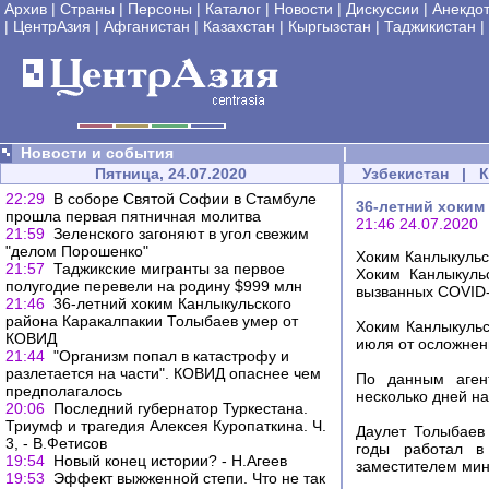
Архив
|
Страны
|
Персоны
|
Каталог
|
Новости
|
Дискуссии
|
Анекдо
|
ЦентрАзия
|
Афганистан
|
Казахстан
|
Кыргызстан
|
Таджикистан
|
Новости и события
|
Пятница, 24.07.2020
Узбекистан
|
22:29
В соборе Святой Софии в Стамбуле
36-летний хоким
прошла первая пятничная молитва
21:46 24.07.2020
21:59
Зеленского загоняют в угол свежим
"делом Порошенко"
Хоким Канлыкульс
21:57
Таджикские мигранты за первое
Хоким Канлыкуль
полугодие перевели на родину $999 млн
вызванных COVID-
21:46
36-летний хоким Канлыкульского
района Каракалпакии Толыбаев умер от
Хоким Канлыкульс
КОВИД
июля от осложнен
21:44
"Организм попал в катастрофу и
разлетается на части". КОВИД опаснее чем
По данным агент
предполагалось
несколько дней на
20:06
Последний губернатор Туркестана.
Триумф и трагедия Алексея Куропаткина. Ч.
Даулет Толыбаев
3, - В.Фетисов
годы работал в
19:54
Новый конец истории? - Н.Агеев
заместителем мин
19:53
Эффект выжженной степи. Что не так