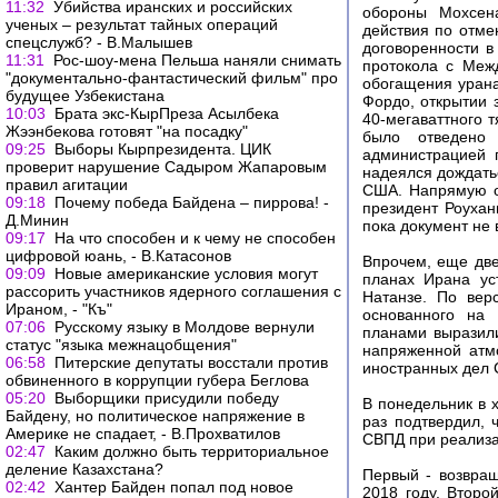
11:32
Убийства иранских и российских
обороны Мохсена
ученых – результат тайных операций
действия по отме
спецслужб? - В.Малышев
договоренности в
11:31
Рос-шоу-мена Пельша наняли снимать
протокола с Меж
"документально-фантастический фильм" про
обогащения урана
будущее Узбекистана
Фордо, открытии 
10:03
Брата экс-КырПреза Асылбека
40-мегаваттного 
Жээнбекова готовят "на посадку"
было отведено 
09:25
Выборы Кырпрезидента. ЦИК
администрацией 
проверит нарушение Садыром Жапаровым
надеялся дождать
правил агитации
США. Напрямую о
09:18
Почему победа Байдена – пиррова! -
президент Роухани
Д.Минин
пока документ не 
09:17
На что способен и к чему не способен
цифровой юань, - В.Катасонов
Впрочем, еще две
09:09
Новые американские условия могут
планах Ирана ус
рассорить участников ядерного соглашения с
Натанзе. По вер
Ираном, - "Къ"
основанного на 
07:06
Русскому языку в Молдове вернули
планами выразили
статус "языка межнацобщения"
напряженной атм
06:58
Питерские депутаты восстали против
иностранных дел 
обвиненного в коррупции губера Беглова
05:20
Выборщики присудили победу
В понедельник в 
Байдену, но политическое напряжение в
раз подтвердил, 
Америке не спадает, - В.Прохватилов
СВПД при реализа
02:47
Каким должно быть территориальное
деление Казахстана?
Первый - возвра
02:42
Хантер Байден попал под новое
2018 году. Второ