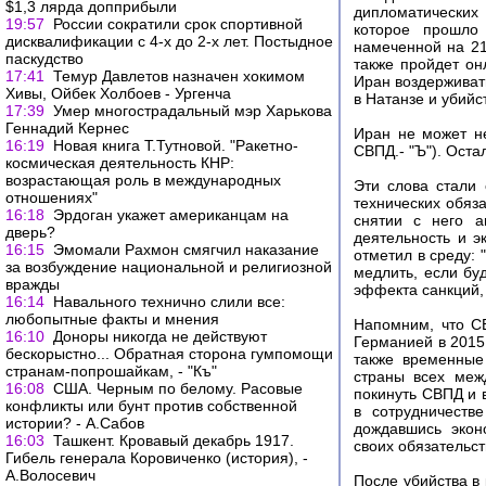
$1,3 лярда допприбыли
дипломатических
19:57
России сократили срок спортивной
которое прошло
дисквалификации с 4-х до 2-х лет. Постыдное
намеченной на 21
паскудство
также пройдет он
17:41
Темур Давлетов назначен хокимом
Иран воздерживат
Хивы, Ойбек Холбоев - Ургенча
в Натанзе и убийс
17:39
Умер многострадальный мэр Харькова
Геннадий Кернес
Иран не может не
16:19
Новая книга Т.Тутновой. "Ракетно-
СВПД.- "Ъ"). Оста
космическая деятельность КНР:
возрастающая роль в международных
Эти слова стали 
отношениях"
технических обяза
16:18
Эрдоган укажет американцам на
снятии с него а
дверь?
деятельность и 
16:15
Эмомали Рахмон смягчил наказание
отметил в среду: 
за возбуждение национальной и религиозной
медлить, если бу
вражды
эффекта санкций,
16:14
Навального технично слили все:
любопытные факты и мнения
Напомним, что С
16:10
Доноры никогда не действуют
Германией в 2015
бескорыстно... Обратная сторона гумпомощи
также временные
странам-попрошайкам, - "Къ"
страны всех меж
16:08
США. Черным по белому. Расовые
покинуть СВПД и 
конфликты или бунт против собственной
в сотрудничеств
истории? - А.Сабов
дождавшись экон
16:03
Ташкент. Кровавый декабрь 1917.
своих обязательст
Гибель генерала Коровиченко (история), -
А.Волосевич
После убийства в