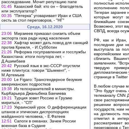
расследование. Мочит репутацию папе
полностью исполн
01:45
Казахский бай: кто он – благодетель
исполнению полож
или эксплуататор?
Тегеран заранее 
00:35
"Пятерка" уговаривает Иран и США
которые могут з
сесть за стол переговоров, - "НГ"
ближайшие союзн
Возможно, этот ва
Среда, 16.12.2020
СВПД, всегда осу
23:06
Мирзиеев приказал снизить объем
экспорта газа ради нужд населения
РФ, как и Иран,
22:38
Хафтар может дать повод для санкций
последние дни н
против Кремля, - И.Субботин
выступала за по
21:26
Реформа госуправления и госслужбы
европейскими ко
Казахстана: итоги полутора лет, -
сблизить Вашин
Д.Ашимбаев
заявлениях. "Вст
20:42
Русский язык в экс-СССР опустили
твердую привер
ниже плинтуса: говори "Шымкент", -
дипломатические 
М.Артемьев
странице в Twitt
20:00
Le Figaro: Трансгендерное безумие
американских подростков
В любом случае ма
19:38
Из телохранителей в министры.
"Это будут очень
КырКарьера Джаныбека Бакчиева
телеканалу CNN Д
19:21
Турция зовет Россию и Грузию
свое распоряжени
мириться, - "СП"
решении вопросо
17:23
Украинский урок. О дифференциации
государств, нам н
штанов и этических диспропорциях
на должность по
майданного человека, - Е.Фатеев
отметил в интер
12:51
Сапоги в океанах. Зачем России
рассматривает в
военная база в Судане
переговоров с Те