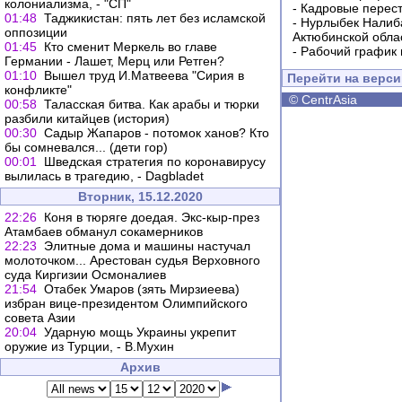
колониализма, - "СП"
-
Кадровые перес
01:48
Таджикистан: пять лет без исламской
-
Нурлыбек Налиб
оппозиции
Актюбинской обла
01:45
Кто сменит Меркель во главе
-
Рабочий график 
Германии - Лашет, Мерц или Ретген?
01:10
Вышел труд И.Матвеева "Сирия в
Перейти на верс
конфликте"
©
CentrAsia
00:58
Таласская битва. Как арабы и тюрки
разбили китайцев (история)
00:30
Садыр Жапаров - потомок ханов? Кто
бы сомневался... (дети гор)
00:01
Шведская стратегия по коронавирусу
вылилась в трагедию, - Dagbladet
Вторник, 15.12.2020
22:26
Коня в тюряге доедая. Экс-кыр-през
Атамбаев обманул сокамерников
22:23
Элитные дома и машины настучал
молоточком... Арестован судья Верховного
суда Киргизии Осмоналиев
21:54
Отабек Умаров (зять Мирзиеева)
избран вице-президентом Олимпийского
совета Азии
20:04
Ударную мощь Украины укрепит
оружие из Турции, - В.Мухин
Архив