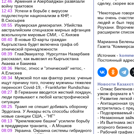
12:46
Армения и Азербайджан развязали
сделку, скорее вс
войну трактовок
12:43
Успехи в борьбе с вирусом
"Некоторые говор
подхлестнули национализм в КНР, -
мы очень счастли
В.Скосырев
людей и был терр
08:55
Изуверская демократия. Убийства
Роухани. Впрочем
австралийским спецназом мирных афганцев
расширили список
всколыхнули мировые СМИ, - С.Князев
08:40
В новые ID-карты граждан
Марианна Белень
Кыргызстана будет включена графа об
Газета "Коммерсан
этнической принадлежности
08:39
ГлавЭвакуатор. Нурсултан Назарбаев
Источник -
kommer
рассказал, как вывозил из Кыргызстана
Постоянный адрес
Акаева и Бакиева
08:36
Нетос, этнос и "этнический" нетос, -
А.Елисеев
08:34
Мужской пол как фактор риска: ученые
ищут причину того, почему мужчины тяжелее
Новости Казахст
переносят Covid-19, - Frankfurter Rundschau
-
Олжас Бектенов 
08:27
В Германии вводится жесткий локдаун,
узком формате в 
люди привыкают к любой катастрофической
-
Развитие легкой
ситуации
-
Агитационная гр
08:25
Трамп не спешит добивать оборонку
встретилась с пр
Эрдогана. У Анкары есть способы обойти
-
Подозреваемый в
новые санкции США, - "НГ"
-
Незаконные займ
08:13
"Кремлевские башни" усилили борьбу
-
Из Вьетнама экс
в преддверии транзита, - А.Мошков
игорного бизнеса
08:09
Украина. Окраина системы гибридного
-
Рабочий график 