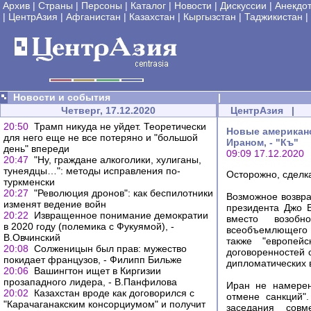
Архив
|
Страны
|
Персоны
|
Каталог
|
Новости
|
Дискуссии
|
Анекдо
|
ЦентрАзия
|
Афганистан
|
Казахстан
|
Кыргызстан
|
Таджикистан
|
Новости и события
|
Четверг, 17.12.2020
ЦентрАзия
|
20:50
Трамп никуда не уйдет. Теоретически
Новые американс
для него еще не все потеряно и "большой
Ираном, - "Къ"
день" впереди
09:09 17.12.2020
20:47
"Ну, граждане алкоголики, хулиганы,
тунеядцы…": методы исправления по-
Осторожно, сделк
туркменски
20:27
"Революция дронов": как беспилотники
Возможное возвр
изменят ведение войн
президента Джо 
20:22
Извращенное понимание демократии
вместо возобно
в 2020 году (полемика с Фукуямой), -
всеобъемлющего п
В.Овчинский
также "европей
20:08
Солженицын был прав: мужество
договоренностей 
покидает французов, - Филипп Бильже
дипломатических 
20:06
Вашингтон ищет в Киргизии
прозападного лидера, - В.Панфилова
Иран не намерен
20:02
Казахстан вроде как договорился с
отмене санкций"
"Карачаганакским консорциумом" и получит
заседания сов