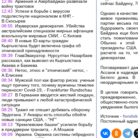
12:46
Армения и Азербайджан развязали
сейчас Байдену, 7
войну трактовок
12:43
Успехи в борьбе с вирусом
Однако в качеств
подхлестнули национализм в КНР, -
живое применявш
В.Скосырев
партии весьма п
08:55
Изуверская демократия. Убийства
будоражить своег
австралийским спецназом мирных афганцев
Байдена еще боле
всколыхнули мировые СМИ, - С.Князев
стать помилован
08:40
В новые ID-карты граждан
Обычно к этой 
Кыргызстана будет включена графа об
президенты США. 
этнической принадлежности
расчете на то, ч
08:39
ГлавЭвакуатор. Нурсултан Назарбаев
демократам.
рассказал, как вывозил из Кыргызстана
Акаева и Бакиева
Поговаривают даж
08:36
Нетос, этнос и "этнический" нетос, -
Ассанж в надежде
А.Елисеев
Белого дома. В 
08:34
Мужской пол как фактор риска: ученые
неординарными п
ищут причину того, почему мужчины тяжелее
переносят Covid-19, - Frankfurter Rundschau
В целом говорит
08:27
В Германии вводится жесткий локдаун,
преждевременно,
люди привыкают к любой катастрофической
общественно-пол
ситуации
увяданием былого
08:25
Трамп не спешит добивать оборонку
Эрдогана. У Анкары есть способы обойти
Источник -
fondsk
новые санкции США, - "НГ"
Постоянный адрес
08:13
"Кремлевские башни" усилили борьбу
в преддверии транзита, - А.Мошков
08:09
Украина. Окраина системы гибридного