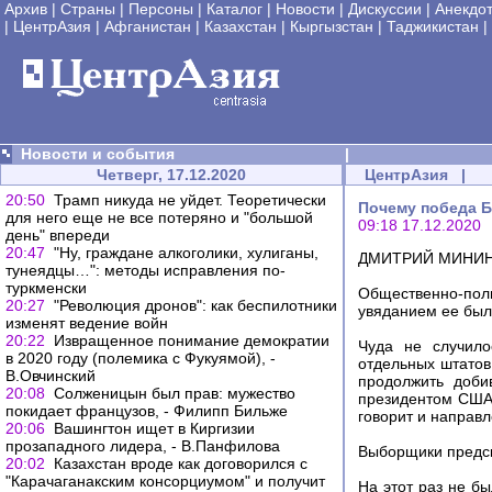
Архив
|
Страны
|
Персоны
|
Каталог
|
Новости
|
Дискуссии
|
Анекдо
|
ЦентрАзия
|
Афганистан
|
Казахстан
|
Кыргызстан
|
Таджикистан
|
Новости и события
|
Четверг, 17.12.2020
ЦентрАзия
|
20:50
Трамп никуда не уйдет. Теоретически
Почему победа Б
для него еще не все потеряно и "большой
09:18 17.12.2020
день" впереди
20:47
"Ну, граждане алкоголики, хулиганы,
ДМИТРИЙ МИНИН |
тунеядцы…": методы исправления по-
туркменски
Общественно-пол
20:27
"Революция дронов": как беспилотники
увяданием ее был
изменят ведение войн
20:22
Извращенное понимание демократии
Чуда не случило
в 2020 году (полемика с Фукуямой), -
отдельных штатов
В.Овчинский
продолжить добив
20:08
Солженицын был прав: мужество
президентом США 
покидает французов, - Филипп Бильже
говорит и направл
20:06
Вашингтон ищет в Киргизии
прозападного лидера, - В.Панфилова
Выборщики предск
20:02
Казахстан вроде как договорился с
"Карачаганакским консорциумом" и получит
На этот раз не б