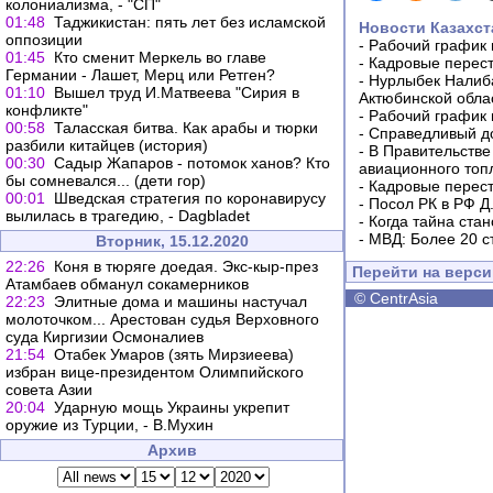
колониализма, - "СП"
01:48
Таджикистан: пять лет без исламской
Новости Казахст
оппозиции
-
Рабочий график 
01:45
Кто сменит Меркель во главе
-
Кадровые перес
Германии - Лашет, Мерц или Ретген?
-
Нурлыбек Налиб
01:10
Вышел труд И.Матвеева "Сирия в
Актюбинской обла
конфликте"
-
Рабочий график 
00:58
Таласская битва. Как арабы и тюрки
-
Справедливый до
разбили китайцев (история)
-
В Правительстве
00:30
Садыр Жапаров - потомок ханов? Кто
авиационного топ
бы сомневался... (дети гор)
-
Кадровые перес
00:01
Шведская стратегия по коронавирусу
-
Посол РК в РФ Д
вылилась в трагедию, - Dagbladet
-
Когда тайна ста
-
МВД: Более 20 с
Вторник, 15.12.2020
22:26
Коня в тюряге доедая. Экс-кыр-през
Перейти на верс
Атамбаев обманул сокамерников
©
CentrAsia
22:23
Элитные дома и машины настучал
молоточком... Арестован судья Верховного
суда Киргизии Осмоналиев
21:54
Отабек Умаров (зять Мирзиеева)
избран вице-президентом Олимпийского
совета Азии
20:04
Ударную мощь Украины укрепит
оружие из Турции, - В.Мухин
Архив