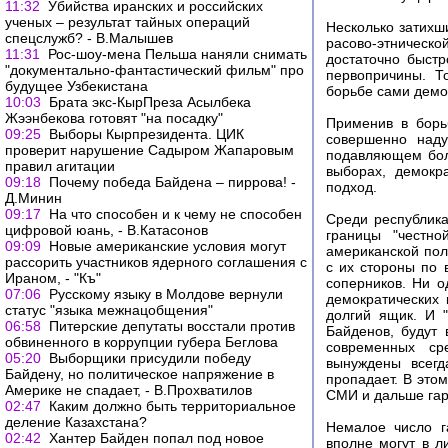
11:32
Убийства иранских и российских
ученых – результат тайных операций
Несколько затихш
спецслужб? - В.Малышев
расово-этнической
11:31
Рос-шоу-мена Пельша наняли снимать
достаточно быстр
"документально-фантастический фильм" про
первопричины. Т
будущее Узбекистана
борьбе сами демо
10:03
Брата экс-КырПреза Асылбека
Жээнбекова готовят "на посадку"
Применив в борь
09:25
Выборы Кырпрезидента. ЦИК
совершенно наду
проверит нарушение Садыром Жапаровым
подавляющем бол
правил агитации
выборах, демокр
09:18
Почему победа Байдена – пиррова! -
подход.
Д.Минин
09:17
На что способен и к чему не способен
Среди республика
цифровой юань, - В.Катасонов
границы "честн
09:09
Новые американские условия могут
американской пол
рассорить участников ядерного соглашения с
с их стороны по 
Ираном, - "Къ"
соперников. Ни о
07:06
Русскому языку в Молдове вернули
демократических 
статус "языка межнацобщения"
долгий ящик. И "
06:58
Питерские депутаты восстали против
Байденов, будут 
обвиненного в коррупции губера Беглова
современных ср
05:20
Выборщики присудили победу
вынуждены всегд
Байдену, но политическое напряжение в
пропадает. В это
Америке не спадает, - В.Прохватилов
СМИ и дальше гар
02:47
Каким должно быть территориальное
деление Казахстана?
Немалое число г
02:42
Хантер Байден попал под новое
вполне могут в л