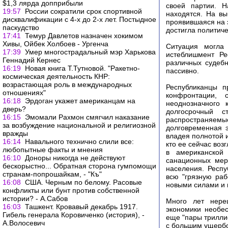
$1,3 лярда допприбыли
своей партии. Н
19:57
России сократили срок спортивной
находятся. На вы
дисквалификации с 4-х до 2-х лет. Постыдное
проявившаяся на 
паскудство
достигла политиче
17:41
Темур Давлетов назначен хокимом
Хивы, Ойбек Холбоев - Ургенча
Ситуация могла
17:39
Умер многострадальный мэр Харькова
истеблишмент Ре
Геннадий Кернес
различных судебн
16:19
Новая книга Т.Тутновой. "Ракетно-
пассивно.
космическая деятельность КНР:
возрастающая роль в международных
Республиканцы п
отношениях"
конфронтации, 
16:18
Эрдоган укажет американцам на
неоднозначного 
дверь?
долгосрочный с
16:15
Эмомали Рахмон смягчил наказание
распространяе
за возбуждение национальной и религиозной
долговременная э
вражды
владея полнотой и
16:14
Навального технично слили все:
кто ее сейчас воз
любопытные факты и мнения
в американской
16:10
Доноры никогда не действуют
санационных мер
бескорыстно... Обратная сторона гумпомощи
населения. Респу
странам-попрошайкам, - "Къ"
всю "грязную раб
16:08
США. Черным по белому. Расовые
новыми силами и
конфликты или бунт против собственной
истории? - А.Сабов
Много лет нереш
16:03
Ташкент. Кровавый декабрь 1917.
экономики необес
Гибель генерала Коровиченко (история), -
еще "пары трилли
А.Волосевич
с большим ущербо