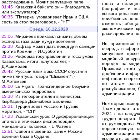
расследование. Мочит репутацию папе
гнева и нелицеп
01:45
Казахский бай: кто он – благодетель
биографии и пс
или эксплуататор?
всякого рода изд
00:35
"Пятерка" уговаривает Иран и США
неизбежных непоп
сесть за стол переговоров, - "НГ"
отменять обеща
экономическим кр
Среда, 16.12.2020
разочарования но
23:06
Мирзиеев приказал снизить объем
экспорта газа ради нужд населения
Не приходится с
22:38
Хафтар может дать повод для санкций
очередь в сфере 
против Кремля, - И.Субботин
минувшем цикле
21:26
Реформа госуправления и госслужбы
медийный ресурс
Казахстана: итоги полутора лет, -
передел на меди
Д.Ашимбаев
Признаки этого 
20:42
Русский язык в экс-СССР опустили
дроблении инфор
ниже плинтуса: говори "Шымкент", -
нефтяная сверхко
М.Артемьев
по итогам разв
20:00
Le Figaro: Трансгендерное безумие
республиканцев, 
американских подростков
администрации.
19:38
Из телохранителей в министры.
КырКарьера Джаныбека Бакчиева
Некоторые экспер
19:21
Турция зовет Россию и Грузию
Трамп делает это
мириться, - "СП"
2024 г. на следу
17:23
Украинский урок. О дифференциации
трудно поверить. 
штанов и этических диспропорциях
от руководства 
майданного человека, - Е.Фатеев
перспективную к
12:51
Сапоги в океанах. Зачем России
администрации во 
военная база в Судане
выдвигать со сво