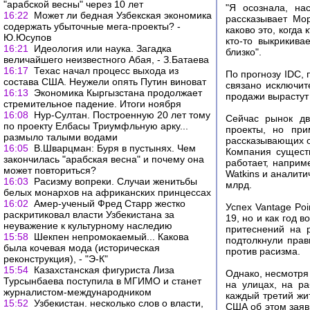
"арабской весны" через 10 лет
"Я осознала, на
16:22
Может ли бедная Узбекская экономика
рассказывает Мо
содержать убыточные мега-проекты? -
каково это, когда 
Ю.Юсупов
кто-то выкрикива
16:21
Идеология или наука. Загадка
близко".
величайшего неизвестного Абая, - З.Батаева
16:17
Техас начал процесс выхода из
По прогнозу IDC, 
состава США. Неужели опять Путин виноват
связано исключи
16:13
Экономика Кыргызстана продолжает
продажи вырастут 
стремительное падение. Итоги ноября
16:08
Нур-Султан. Построенную 20 лет тому
Сейчас рынок дв
по проекту Елбасы Триумфльную арку...
проекты, но при
размыло талыми водами
рассказывающих о
16:05
В.Шварцман: Буря в пустынях. Чем
Компания сущест
закончилась "арабская весна" и почему она
работает, напри
может повториться?
Watkins и аналити
16:03
Расизму вопреки. Случаи женитьбы
млрд.
белых монархов на африканских принцессах
16:02
Амер-ученый Фред Старр жестко
Успех Vantage Poi
раскритиковал власти Узбекистана за
19, но и как год 
неуважение к культурному наследию
притеснений на 
15:58
Шекпен непромокаемый... Какова
подтолкнули прав
была кочевая мода (историческая
против расизма.
реконструкция), - "Э-К"
15:54
Казахстанская фигуриста Лиза
Однако, несмотря
Турсынбаева поступила в МГИМО и станет
на улицах, на ра
журналистом-международником
каждый третий жи
15:52
Узбекистан. несколько слов о власти,
США об этом заяв