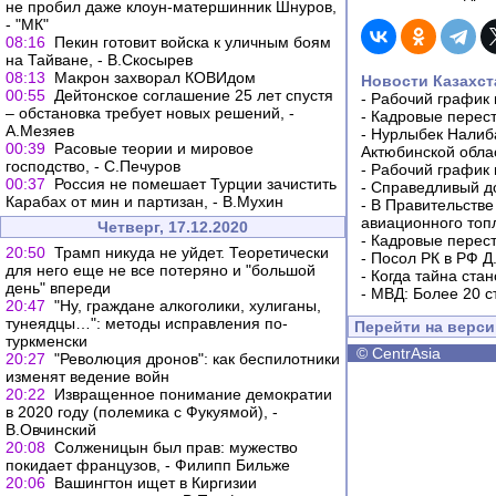
не пробил даже клоун-матершинник Шнуров,
- "МК"
08:16
Пекин готовит войска к уличным боям
на Тайване, - В.Скосырев
08:13
Макрон захворал КОВИдом
Новости Казахст
00:55
Дейтонское соглашение 25 лет спустя
-
Рабочий график 
– обстановка требует новых решений, -
-
Кадровые перес
А.Мезяев
-
Нурлыбек Налиб
00:39
Расовые теории и мировое
Актюбинской обла
господство, - С.Печуров
-
Рабочий график 
00:37
Россия не помешает Турции зачистить
-
Справедливый до
Карабах от мин и партизан, - В.Мухин
-
В Правительстве
авиационного топ
Четверг, 17.12.2020
-
Кадровые перес
20:50
Трамп никуда не уйдет. Теоретически
-
Посол РК в РФ Д
для него еще не все потеряно и "большой
-
Когда тайна ста
день" впереди
-
МВД: Более 20 с
20:47
"Ну, граждане алкоголики, хулиганы,
тунеядцы…": методы исправления по-
Перейти на верс
туркменски
©
CentrAsia
20:27
"Революция дронов": как беспилотники
изменят ведение войн
20:22
Извращенное понимание демократии
в 2020 году (полемика с Фукуямой), -
В.Овчинский
20:08
Солженицын был прав: мужество
покидает французов, - Филипп Бильже
20:06
Вашингтон ищет в Киргизии