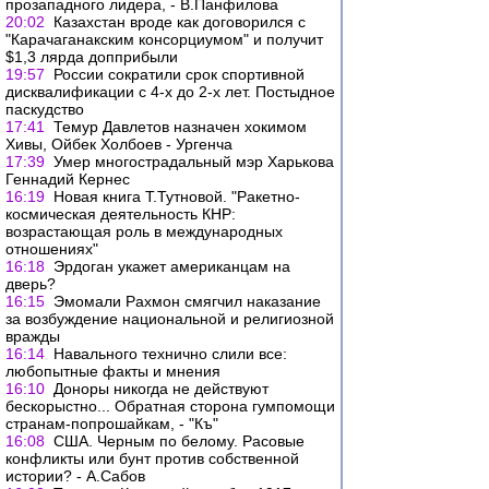
прозападного лидера, - В.Панфилова
20:02
Казахстан вроде как договорился с
"Карачаганакским консорциумом" и получит
$1,3 лярда допприбыли
19:57
России сократили срок спортивной
дисквалификации с 4-х до 2-х лет. Постыдное
паскудство
17:41
Темур Давлетов назначен хокимом
Хивы, Ойбек Холбоев - Ургенча
17:39
Умер многострадальный мэр Харькова
Геннадий Кернес
16:19
Новая книга Т.Тутновой. "Ракетно-
космическая деятельность КНР:
возрастающая роль в международных
отношениях"
16:18
Эрдоган укажет американцам на
дверь?
16:15
Эмомали Рахмон смягчил наказание
за возбуждение национальной и религиозной
вражды
16:14
Навального технично слили все:
любопытные факты и мнения
16:10
Доноры никогда не действуют
бескорыстно... Обратная сторона гумпомощи
странам-попрошайкам, - "Къ"
16:08
США. Черным по белому. Расовые
конфликты или бунт против собственной
истории? - А.Сабов