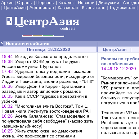
Архив
|
Страны
|
Персоны
|
Каталог
|
Новости
|
Дискуссии
|
Анекдо
|
ЦентрАзия
|
Афганистан
|
Казахстан
|
Кыргызстан
|
Таджикистан
|
Новости и события
|
Пятница, 18.12.2020
ЦентрАзия
|
19:44
Исход из Казахстана продолжается
Расизм по требо
18:38
Умер от КОВИ депутат Госдумы
оскорбленных
России коммунист Шурчанов
14:49 18.12.2020
17:43
Ядерная гонка у подножия Гималаев.
Угрозы мировой безопасности, исходящие от
"Коммерсантъ" от 
Индии и Пакистана, вполне реальны, - "ВПК"
Рынок приложений
16:36
Умер Джон Ле Карре - британский
VR) растет и пр
разведчик и автор шпионских романов
произойдет за с
16:35
Как в СССР таджиков превратили в
большую популяр
узбеков
погрузиться в про
16:32
"Многоликая элита Востока". Том 1.
Новая книга Института востоковедения РАН
Технология VR мо
16:26
Асель Калаганова: "Став моделью я
Так считает осно
почувствовала себя свободнее" (каково жить
Point использует
казашке-альбиносу)
через множество 
16:25
Жить стало хуже, но демократия
пользователя спра
нужна. Что происходит со странами