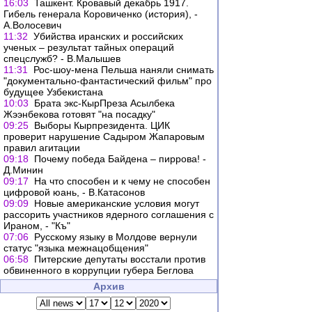
16:03
Ташкент. Кровавый декабрь 1917.
Гибель генерала Коровиченко (история), -
А.Волосевич
11:32
Убийства иранских и российских
ученых – результат тайных операций
спецслужб? - В.Малышев
11:31
Рос-шоу-мена Пельша наняли снимать
"документально-фантастический фильм" про
будущее Узбекистана
10:03
Брата экс-КырПреза Асылбека
Жээнбекова готовят "на посадку"
09:25
Выборы Кырпрезидента. ЦИК
проверит нарушение Садыром Жапаровым
правил агитации
09:18
Почему победа Байдена – пиррова! -
Д.Минин
09:17
На что способен и к чему не способен
цифровой юань, - В.Катасонов
09:09
Новые американские условия могут
рассорить участников ядерного соглашения с
Ираном, - "Къ"
07:06
Русскому языку в Молдове вернули
статус "языка межнацобщения"
06:58
Питерские депутаты восстали против
обвиненного в коррупции губера Беглова
Архив