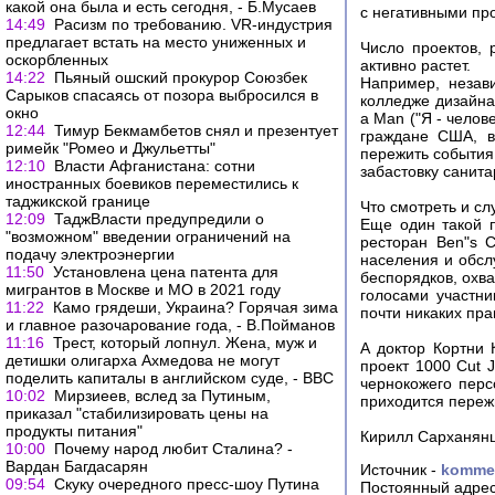
какой она была и есть сегодня, - Б.Мусаев
с негативными пр
14:49
Расизм по требованию. VR-индустрия
предлагает встать на место униженных и
Число проектов,
оскорбленных
активно растет.
14:22
Пьяный ошский прокурор Союзбек
Например, незав
Сарыков спасаясь от позора выбросился в
колледже дизайна
окно
a Man ("Я - челов
12:44
Тимур Бекмамбетов снял и презентует
граждане США, в
римейк "Ромео и Джульетты"
пережить события
12:10
Власти Афганистана: сотни
забастовку санита
иностранных боевиков переместились к
таджикской границе
Что смотреть и сл
12:09
ТаджВласти предупредили о
Еще один такой п
"возможном" введении ограничений на
ресторан Ben"s C
подачу электроэнергии
населения и обсл
11:50
Установлена цена патента для
беспорядков, охв
мигрантов в Москве и МО в 2021 году
голосами участни
11:22
Камо грядеши, Украина? Горячая зима
почти никаких пр
и главное разочарование года, - В.Пойманов
11:16
Трест, который лопнул. Жена, муж и
А доктор Кортни 
детишки олигарха Ахмедова не могут
проект 1000 Cut J
поделить капиталы в английском суде, - ВВС
чернокожего перс
10:02
Мирзиеев, вслед за Путиным,
приходится переж
приказал "стабилизировать цены на
продукты питания"
Кирилл Сарханян
10:00
Почему народ любит Сталина? -
Вардан Багдасарян
Источник -
kommer
09:54
Скуку очередного пресс-шоу Путина
Постоянный адрес