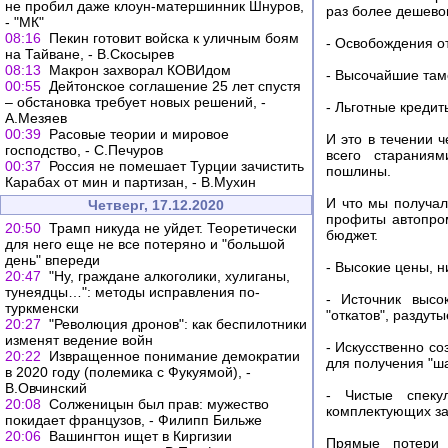
не пробил даже клоун-матершинник Шнуров,
раз более дешево
- "МК"
08:16
Пекин готовит войска к уличным боям
- Освобождения о
на Тайване, - В.Скосырев
08:13
Макрон захворал КОВИдом
- Высочайшие там
00:55
Дейтонское соглашение 25 лет спустя
– обстановка требует новых решений, -
- Льготные кредит
А.Мезяев
00:39
Расовые теории и мировое
И это в течении 
господство, - С.Печуров
всего стараниям
00:37
Россия не помешает Турции зачистить
пошлины.
Карабах от мин и партизан, - В.Мухин
И что мы получал
Четверг, 17.12.2020
профиты автопро
20:50
Трамп никуда не уйдет. Теоретически
бюджет.
для него еще не все потеряно и "большой
день" впереди
- Высокие цены, н
20:47
"Ну, граждане алкоголики, хулиганы,
тунеядцы…": методы исправления по-
- Источник высо
туркменски
"откатов", раздут
20:27
"Революция дронов": как беспилотники
изменят ведение войн
- Искусственно с
20:22
Извращенное понимание демократии
для получения "ш
в 2020 году (полемика с Фукуямой), -
В.Овчинский
- Чистые спеку
20:08
Солженицын был прав: мужество
комплектующих за
покидает французов, - Филипп Бильже
20:06
Вашингтон ищет в Киргизии
Прямые потери 