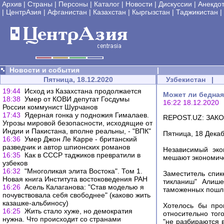
Архив
|
Страны
|
Персоны
|
Каталог
|
Новости
|
Дискуссии
|
Анекдо
|
ЦентрАзия
|
Афганистан
|
Казахстан
|
Кыргызстан
|
Таджикистан
|
Новости и события
|
Пятница, 18.12.2020
Узбекистан
|
19:44
Исход из Казахстана продолжается
Может ли бедная
18:38
Умер от КОВИ депутат Госдумы
16:22 18.12.2020
России коммунист Шурчанов
17:43
Ядерная гонка у подножия Гималаев.
REPOST.UZ: ЗА
Угрозы мировой безопасности, исходящие от
Индии и Пакистана, вполне реальны, - "ВПК"
Пятница, 18 Дека
16:36
Умер Джон Ле Карре - британский
разведчик и автор шпионских романов
Независимый эко
16:35
Как в СССР таджиков превратили в
мешают экономиче
узбеков
16:32
"Многоликая элита Востока". Том 1.
Заместитель спи
Новая книга Института востоковедения РАН
тикланиш" Алише
16:26
Асель Калаганова: "Став моделью я
таможенных пошли
почувствовала себя свободнее" (каково жить
казашке-альбиносу)
Хотелось бы про
16:25
Жить стало хуже, но демократия
относительно тог
нужна. Что происходит со странами
"не разбираются 