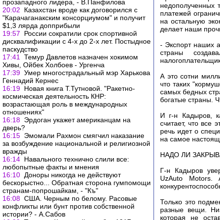
прозападного лидера, - В.Панфилова
недополученных 
20:02
Казахстан вроде как договорился с
платежей огранич
"Карачаганакским консорциумом" и получит
на остальную эко
$1,3 лярда допприбыли
делает наши проч
19:57
России сократили срок спортивной
дисквалификации с 4-х до 2-х лет. Постыдное
- Экспорт наших 
паскудство
страны создава
17:41
Темур Давлетов назначен хокимом
налогоплательщики
Хивы, Ойбек Холбоев - Ургенча
17:39
Умер многострадальный мэр Харькова
А это сотни милл
Геннадий Кернес
что таких "кормуш
16:19
Новая книга Т.Тутновой. "Ракетно-
самых бедных стр
космическая деятельность КНР:
богатые страны. Ч
возрастающая роль в международных
отношениях"
И г-н Кадыров, к
16:18
Эрдоган укажет американцам на
считает, что все 
дверь?
речь идет о спец
16:15
Эмомали Рахмон смягчил наказание
на самое настоящ
за возбуждение национальной и религиозной
вражды
НАДО ЛИ ЗАКРЫ
16:14
Навального технично слили все:
любопытные факты и мнения
Г-н Кадыров уве
16:10
Доноры никогда не действуют
UzAuto Motors.
бескорыстно... Обратная сторона гумпомощи
конкурентоспособн
странам-попрошайкам, - "Къ"
16:08
США. Черным по белому. Расовые
Только это подме
конфликты или бунт против собственной
разные вещи. Ни
истории? - А.Сабов
которая не оста