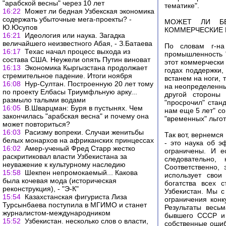
"арабской весны" через 10 лет
тематике".
16:22
Может ли бедная Узбекская экономика
содержать убыточные мега-проекты? -
МОЖЕТ ЛИ БЕ
Ю.Юсупов
КОММЕРЧЕСКИЕ 
16:21
Идеология или наука. Загадка
величайшего неизвестного Абая, - З.Батаева
По словам г-на
16:17
Техас начал процесс выхода из
промышленность "
состава США. Неужели опять Путин виноват
этот коммерчески 
16:13
Экономика Кыргызстана продолжает
годах поддержки,
стремительное падение. Итоги ноября
встанем на ноги, 
16:08
Нур-Султан. Построенную 20 лет тому
на неопределенны
по проекту Елбасы Триумфльную арку...
другой стороны 
размыло талыми водами
"просрочил" стан
16:05
В.Шварцман: Буря в пустынях. Чем
нам еще 5 лет" с
закончилась "арабская весна" и почему она
"временных" льгот
может повториться?
16:03
Расизму вопреки. Случаи женитьбы
Так вот, вернемся
белых монархов на африканских принцессах
- это наука об 
16:02
Амер-ученый Фред Старр жестко
ограничены. И е
раскритиковал власти Узбекистана за
следовательно,
неуважение к культурному наследию
Соответственно, 
15:58
Шекпен непромокаемый... Какова
использует свои
была кочевая мода (историческая
богатства всех 
реконструкция), - "Э-К"
Узбекистан. Мы с
15:54
Казахстанская фигуриста Лиза
ограничения конк
Турсынбаева поступила в МГИМО и станет
Результаты весь
журналистом-международником
бывшего СССР и 
15:52
Узбекистан. несколько слов о власти,
собственные ошиб