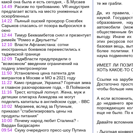
какой она была и есть сегодня, - Б.Мусаев
те же грабли.
14:49
Расизм по требованию. VR-индустрия
предлагает встать на место униженных и
Да, из правила,
оскорбленных
наукой. Государс
14:22
Пьяный ошский прокурор Союзбек
образование, на
Сарыков спасаясь от позора выбросился в
автомобили (мож
окно
общественным бл
12:44
Тимур Бекмамбетов снял и презентует
выгоду. Иначе их
римейк "Ромео и Джульетты"
этих ресурсов по
12:10
Власти Афганистана: сотни
базовая вещь, выт
иностранных боевиков переместились к
более политики. 
таджикской границе
наука подменяетс
12:09
ТаджВласти предупредили о
"возможном" введении ограничений на
ИМЕЕТ ЛИ ПОЗИ
подачу электроэнергии
ХОТЬ КАКОЕ-ТО
11:50
Установлена цена патента для
мигрантов в Москве и МО в 2021 году
Ссылки на зарубе
11:22
Камо грядеши, Украина? Горячая зима
Достаточно прост
и главное разочарование года, - В.Пойманов
чтобы больше ника
11:16
Трест, который лопнул. Жена, муж и
детишки олигарха Ахмедова не могут
А если вспомнить
поделить капиталы в английском суде, - ВВС
до недавнего вре
10:02
Мирзиеев, вслед за Путиным,
порождающих кол
приказал "стабилизировать цены на
еще не было. По 
продукты питания"
10:00
Почему народ любит Сталина? -
Давайте вспомним
Вардан Багдасарян
09:54
Скуку очередного пресс-шоу Путина
- Льготная конве