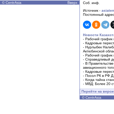
©
CentrAsia
Вверх
Соб. инф.
Источник -
asiater
Постоянный адрес
Новости Казахст
-
Рабочий график 
-
Кадровые перес
-
Нурлыбек Налиб
Актюбинской обла
-
Рабочий график 
-
Справедливый до
-
В Правительстве
авиационного топ
-
Кадровые перес
-
Посол РК в РФ Д
-
Когда тайна ста
-
МВД: Более 20 с
Перейти на верс
©
CentrAsia