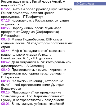
Россия ищет путь в Китай через Алтай. А
©
CentrAsia
надо ли? - "Къ"
07:22
Вьетнам обрел руководящую четверку.
Генсек Компартии оставил кресло
президента, - Г.Трофимчук
07:16
Коронавирус в Казахстане: ситуация
ухудшается
00:55
Народу Ливии после Муаммара
предлагают Саддама (Хафтаровича), -
Р.Мустафин
00:46
Манна Поднебесная: КНР стала
главным после РФ кредитором постсоветских
стран
00:44
Миф о "западничестве" казахского
национального лидера Алихана
Букейханова. Ч. 1, - Н.Нуртазина
00:42
Дети мигрантов в РФ: квотировать или
адаптировать, - А.Семенец
00:40
Приготовились к земле: Киргизия и
Таджикистан поспорили из-за границы, -
И.Кармазин
00:38
"Казахский геноцид", которого не
было", - веб-презентация книги Дмитрия
Верхотурова
00:15
"Лавровщина" как продолжение
"козыревщины". РосПатриоты обвиняют
РуМИД в бесхребетности и бездарности
00:01
В чем минусы узбекско-китайской