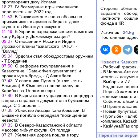
противоречит духу Ислама
18:27
IV Всемирные игры кочевников
Стороны обменял
перенесены на 2022 год
выразили обоюд
11:53
В Таджикистане снова облавы на
частности, сошл
призывников: в армию забирают даже
фонда в КР.
студентов Института искусств
11:49
В Украине варварски снесли памятник
Источник -
24.kg
хану Кубрату. Декомммунизация?
Постоянный адрес
09:07
Отношениям России и Индии
угрожают планы "азиатского НАТО", -
"Взгляд"
09:04
Эрдоган стал обоюдоострым оружием,
- Т.Бордачев
Новости Казахст
07:50
О реформе госуправления в
-
Рабочий график 
Казахстане. "Data-driven government" и
-
В Чолпон-Ате со
прочая чума-бредь, - Д.Ашимбаев
итоговых докумен
07:43
У советника Путина (он же - зять
-
Выборы и ИИ
Ельцина) В.Юмашева нашли виллу на
-
Кадровые перес
Карибах за 15 лямов евро
-
Первый заместит
07:40
В Кыргызстане упразднена процедура
экономического и
запроса справок и документов в бумажном
-
Сейсмостойкий з
виде. С 1 апреля...
-
В Правительстве
07:35
Убийство Айзады Канатбековой. В
-
Новый Купултай:
Бишкеке погибла очередная "похищенная
-
Нурлыбек Налиб
невеста"
комплекса Kazakhs
07:33
В Северо-Казахстанской области
-
КазМунайГаз опр
массово гибнут косули. От голода
07:27
Железная дорога пошла в гору.
Перейти на верс