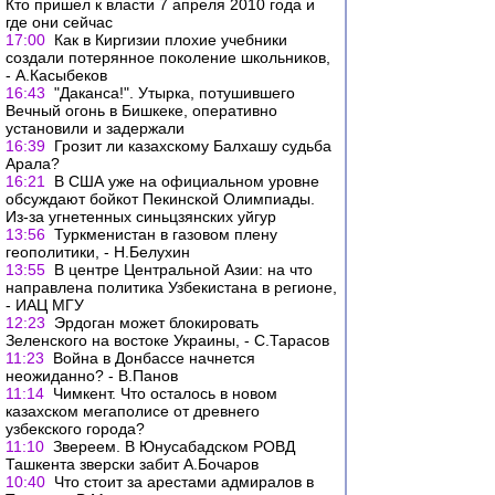
Кто пришел к власти 7 апреля 2010 года и
где они сейчас
17:00
Как в Киргизии плохие учебники
создали потерянное поколение школьников,
- А.Касыбеков
16:43
"Даканса!". Утырка, потушившего
Вечный огонь в Бишкеке, оперативно
установили и задержали
16:39
Грозит ли казахскому Балхашу судьба
Арала?
16:21
В США уже на официальном уровне
обсуждают бойкот Пекинской Олимпиады.
Из-за угнетенных синьцзянских уйгур
13:56
Туркменистан в газовом плену
геополитики, - Н.Белухин
13:55
В центре Центральной Азии: на что
направлена политика Узбекистана в регионе,
- ИАЦ МГУ
12:23
Эрдоган может блокировать
Зеленского на востоке Украины, - С.Тарасов
11:23
Война в Донбассе начнется
неожиданно? - В.Панов
11:14
Чимкент. Что осталось в новом
казахском мегаполисе от древнего
узбекского города?
11:10
Звереем. В Юнусабадском РОВД
Ташкента зверски забит А.Бочаров
10:40
Что стоит за арестами адмиралов в