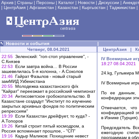
Архив
|
Страны
|
Персоны
|
Каталог
|
Новости
|
Дискуссии
|
Анекдо
|
ЦентрАзия
|
Афганистан
|
Казахстан
|
Кыргызстан
|
Таджикистан
|
Новости и события
|
Четверг, 08.04.2021
ЦентрАзия
|
К
22:55
Зеленский: "гоп-стоп управление", -
IV Всемирные иг
С.Князев
18:27 08.04.2021
22:53
Если завтра война… В России
зашевелилась 5-я колонна, - А.Соколов
24.kg, Гульмира
21:46
Гайрат Фазылов - новый старый
замМИД Узбекистана
IV Всемирные игр
20:55
Молодежка казахстанского ф/к
"Кайрат" переезжает в российский чемпионат
По ее данным, 
20:34
Антисоветское гробокопательство. В
конфедерации этн
Казахстане создадут "Институт по изучению
закрытых архивных фондов по политическим
Отмечается, чт
репрессиям"
конфедерацией эт
19:39
Если Казахстан дрейфует, то куда? -
в Изнике (Турция).
А.Топоров
19:26
Китай строит пятый космодром, а
Председатель Вс
Россия вспоминает прошлое, - "СП"
ежегодную стипе
19:16
Кадыр Маликов: Похищение невест
программам в обла