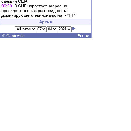
санкций США
00:50
В СНГ нарастает запрос на
президентство как разновидность
доминирующего единоначалия, - "НГ"
Архив
©
CentrAsia
Вверх