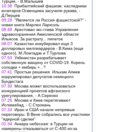
Турции, - В.Малышев
10:38
Прибалтийский фашизм: наследники
кочегаров Освенцима засучили рукава, -
Д.Перцев
09:28
"Является ли Россия фашистской?" -
новая книга Марлен Ларюэль
08:48
Арестован экс-глава Управления
здравоохранения Акмолинской области
Ильясов. За растрату... пипеток
08:07
Казахстан инкубировал еще 3
долларовых миллиардеров - В.Кима (еще
одного), М.Ломтадзе и Т.Турлова
07:50
Узбекистан разрабатывает
собственную вакцину от COVID-19. Корень
солодки + имбирь +...?
07:41
Простые решения. Ильхам Алиев
коррумпировал депутатов немецкого
Бундестага
07:30
Москва может воспользоваться
конкуренцией проектов афганского
урегулирования, - А.Серенко
07:26
Москва и Киев перетягивают
Исламабад, - С.Строкань
07:24
Иран и США начали непрямые
переговоры. В Вене собрались все участники
"ядерной сделки"
01:34
Анкара небесная: в Турции не
намерены отказываться от С-400 из-за