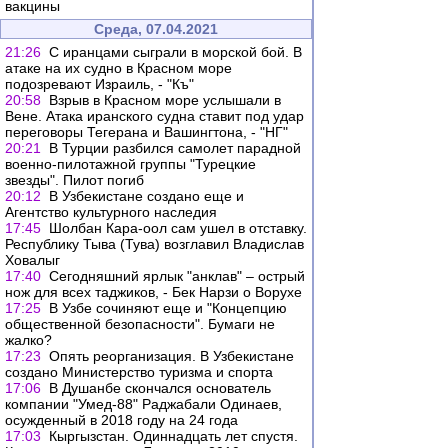
вакцины
Среда, 07.04.2021
21:26
С иранцами сыграли в морской бой. В
атаке на их судно в Красном море
подозревают Израиль, - "Къ"
20:58
Взрыв в Красном море услышали в
Вене. Атака иранского судна ставит под удар
переговоры Тегерана и Вашингтона, - "НГ"
20:21
В Турции разбился самолет парадной
военно-пилотажной группы "Турецкие
звезды". Пилот погиб
20:12
В Узбекистане создано еще и
Агентство культурного наследия
17:45
Шолбан Кара-оол сам ушел в отставку.
Республику Тыва (Тува) возглавил Владислав
Ховалыг
17:40
Сегодняшний ярлык "анклав" – острый
нож для всех таджиков, - Бек Нарзи о Ворухе
17:25
В Узбе сочиняют еще и "Концепцию
общественной безопасности". Бумаги не
жалко?
17:23
Опять реорганизация. В Узбекистане
создано Министерство туризма и спорта
17:06
В Душанбе скончался основатель
компании "Умед-88" Раджабали Одинаев,
осужденный в 2018 году на 24 года
17:03
Кыргызстан. Одиннадцать лет спустя.