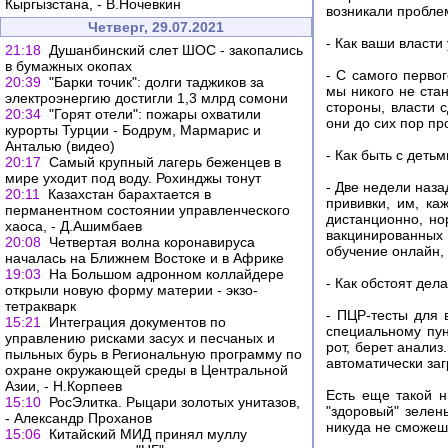
Кыргызстана, - В.Ночевкин
возникали пробле
Четверг, 29.07.2021
- Как ваши власт
21:18
Душанбинский слет ШОС - закопались
в бумажных окопах
- С самого перво
20:39
"Барки точик": долги таджиков за
мы никого не стан
электроэнергию достигли 1,3 млрд сомони
стороны, власти 
20:34
"Горят отели": пожары охватили
они до сих пор пр
курорты Турции - Бодрум, Мармарис и
Анталью (видео)
- Как быть с деть
20:17
Самый крупный лагерь беженцев в
мире уходит под воду. Рохинджы тонут
- Две недели наза
20:11
Казахстан барахтается в
прививки, им, ка
перманентном состоянии управленческого
дистанционно, но
хаоса, - Д.Ашимбаев
вакцинированных 
20:08
Четвертая волна коронавируса
обучение онлайн, 
началась на Ближнем Востоке и в Африке
19:03
На Большом адронном коллайдере
- Как обстоят дел
открыли новую форму материи - экзо-
тетракварк
- ПЦР-тесты для 
15:21
Интеграция документов по
специальному пун
управлению рисками засух и песчаных и
рот, берет анализ
пыльных бурь в Региональную программу по
автоматически заг
охране окружающей среды в Центральной
Азии, - Н.Корпеев
Есть еще такой н
15:10
РосЭлитка. Рыцари золотых унитазов,
"здоровый" зелен
- Александр Проханов
никуда не сможеш
15:06
Китайский МИД принял муллу