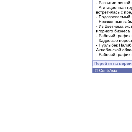
-
Развитие легкой
-
Агитационная гр
встретилась с пр
-
Подозреваемый в
-
Незаконные займ
-
Из Вьетнама экс
игорного бизнеса
-
Рабочий график 
-
Кадровые перес
-
Нурлыбек Налиб
Актюбинской обла
-
Рабочий график 
Перейти на верс
©
CentrAsia