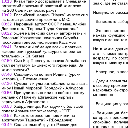
10:13
Китай тайно достраивает в Синьцзяне
знаю, где ее ставя
гигантский подземный ракетный комплекс -
на 200 баллистических ракет
Иммунолог расска
10:02
Российский модуль "Наука" из всех сил
пытается досрочно приземлить МКС
- Вы можете выбир
09:32
Народный артист CCCР певец Алибек
Днишев стал "Героем Труда Казахстана"
- Это невозможно.
09:22
Ушел на пенсию самый авторитетный
нажать функцию -
"силовик" Казахстана начальник Службы
какую именно там 
госохраны генерал-полковник Касымов
08:41
Зеленский обманул всех – практика
Ни в какие други
искоренения русской культуры становится
этот список конт
тотальной, - Св.Князев
возрасту, по сос
07:50
Сын КырПреза-уголовника Атамбаева
какую прививку от
стал депутатом Бишкекского горкенеша. За
какие заслуги?
- Наверное, в пос
07:40
Секс-миссии во имя Родины (уроки
истории), - Г.Атаманенко
- Дату и время т
07:30
Сумеют ли ультраглобалисты навязать
к своему времени.
миру Новый Мировой Порядок? - А.Фурсов
насколько быстро
00:56
Принудительно или по собственному
мгновенно.
желанию? Почему афганские кыргызы
вернулись в Афганистан
- Вакцинация у в
00:53
Хайруллинцы. Как таджик с большой
лопатой заменяет экскаватор, - "СП"
- Вакцинация бес
00:52
Как землетрясения повлияли на
которые приехали
архитектуру Ташкента? - Р.Бондарчук
спокойно получа
00:49
Спасательный круг от России для
отправляет сотн