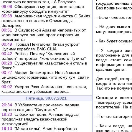
несколько валютных зон, - А.Разуваев
государственных 
06:08
Обнаружена мутация, помогающая
Без прививки чело
коронавирусу обходить иммунитет
05:58
Американская чудо-гимнастка С.Байлз
- Если человек то
окончательно снялась с Олимпиады.
Вштырило
- На днях вышел 
00:51
В Саудовской Аравии непривитых от
могут вакцинирова
коронавируса лишили прав: откровения
иммигранта
- Как будет осуще
00:49
Провал Пентагона: Китай устроит
Цусиму кораблям ВМС США
- У каждого жит
00:42
Politico: Почему "Коллективный
приложение для 
Байден" не трогает "коллективного Путина"
везде стоят сек
00:28
Существует ли казахстанский стиль в
информация о здо
боксе?
красные цвета.
00:27
Мафия бессмертна. Новый созыв
Бишкекского горкенеша - кто кому кум, сват и
Для людей, которы
брат
входе в то или и
00:02
Умерла Роза Исмаилова – советская,
Так что не получи
казахстанская и узбекская актриса
Секьюрити внима
Пятница, 30.07.2021
температуру всем
20:34
В Узбекистане произвели первую
посетителей. На в
партию вакцины "Спутник V"
19:20
Елбасиная доля. Алчные индусы
- Те, кто категор
продолжат владеть казахстанской
металлургией
- Как и везде, н
19:13
"Место силы". Алия Назарбаева
заходишь в магаз