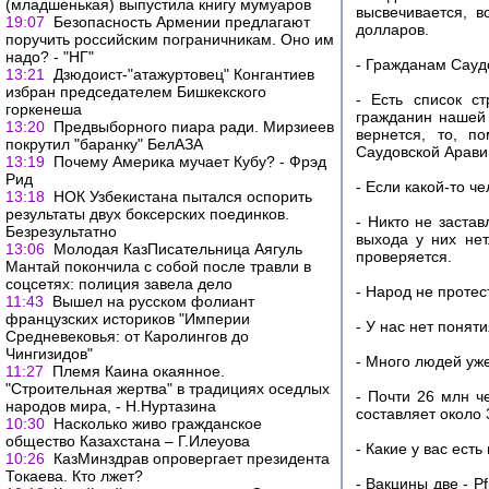
(младшенькая) выпустила книгу мумуаров
высвечивается, 
19:07
Безопасность Армении предлагают
долларов.
поручить российским пограничникам. Оно им
надо? - "НГ"
- Гражданам Сауд
13:21
Дзюдоист-"атажуртовец" Конгантиев
избран председателем Бишкекского
- Есть список с
горкенеша
гражданин нашей 
13:20
Предвыборного пиара ради. Мирзиеев
вернется, то, п
покрутил "баранку" БелАЗА
Саудовской Арави
13:19
Почему Америка мучает Кубу? - Фрэд
Рид
- Если какой-то ч
13:18
НОК Узбекистана пытался оспорить
результаты двух боксерских поединков.
- Никто не застав
Безрезультатно
выхода у них нет
13:06
Молодая КазПисательница Аягуль
проверяется.
Мантай покончила с собой после травли в
соцсетях: полиция завела дело
- Народ не протес
11:43
Вышел на русском фолиант
французских историков "Империи
- У нас нет понят
Средневековья: от Каролингов до
Чингизидов"
- Много людей уж
11:27
Племя Каина окаянное.
"Строительная жертва" в традициях оседлых
- Почти 26 млн ч
народов мира, - Н.Нуртазина
составляет около 
10:30
Насколько живо гражданское
общество Казахстана – Г.Илеуова
- Какие у вас есть
10:26
КазМинздрав опровергает президента
Токаева. Кто лжет?
- Вакцины две - P