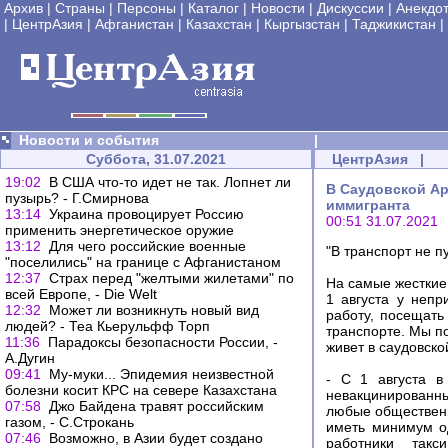
Архив
|
Страны
|
Персоны
|
Каталог
|
Новости
|
Дискуссии
|
Анекдо
|
ЦентрАзия
|
Афганистан
|
Казахстан
|
Кыргызстан
|
Таджикистан
|
Новости и события
|
Суббота, 31.07.2021
ЦентрАзия
|
19:02
В США что-то идет не так. Лопнет ли
В Саудовской Ар
пузырь? - Г.Смирнова
иммигранта
13:14
Украина провоцирует Россию
00:51 31.07.2021
применить энергетическое оружие
13:12
Для чего российские военные
"В транспорт не п
"поселились" на границе с Афганистаном
12:37
Страх перед "желтыми жилетами" по
На самые жесткие
всей Европе, - Die Welt
1 августа у непр
12:32
Может ли возникнуть новый вид
работу, посещать
людей? - Теа Кьерульфф Торп
транспорте. Мы п
11:36
Парадоксы безопасности России, -
живет в саудовско
А.Дугин
09:41
Му-муки... Эпидемия неизвестной
- С 1 августа в
болезни косит КРС на севере Казахстана
невакцинированн
07:58
Джо Байдена травят российским
любые общественн
газом, - С.Строкань
иметь минимум од
07:46
Возможно, в Азии будет создано
работники такс