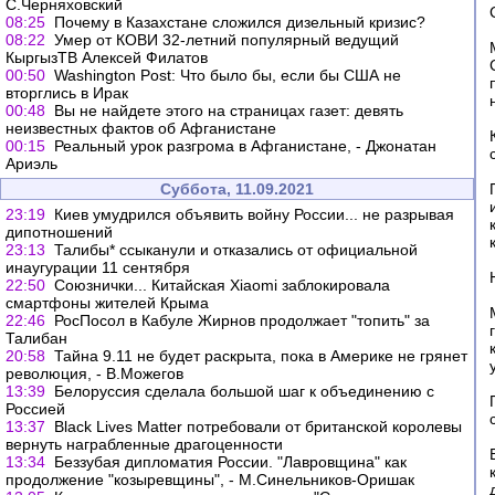
С.Черняховский
08:25
Почему в Казахстане сложился дизельный кризис?
08:22
Умер от КОВИ 32-летний популярный ведущий
КыргызТВ Алексей Филатов
00:50
Washington Post: Что было бы, если бы США не
вторглись в Ирак
00:48
Вы не найдете этого на страницах газет: девять
неизвестных фактов об Афганистане
00:15
Реальный урок разгрома в Афганистане, - Джонатан
Ариэль
Суббота, 11.09.2021
23:19
Киев умудрился объявить войну России... не разрывая
дипотношений
23:13
Талибы* ссыканули и отказались от официальной
инаугурации 11 сентября
22:50
Союзнички... Китайская Xiaomi заблокировала
смартфоны жителей Крыма
22:46
РосПосол в Кабуле Жирнов продолжает "топить" за
Талибан
20:58
Тайна 9.11 не будет раскрыта, пока в Америке не грянет
революция, - В.Можегов
13:39
Белоруссия сделала большой шаг к объединению с
Россией
13:37
Black Lives Matter потребовали от британской королевы
вернуть награбленные драгоценности
13:34
Беззубая дипломатия России. "Лавровщина" как
продолжение "козыревщины", - М.Синельников-Оришак