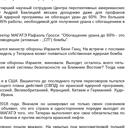
тарший научный сотрудник Центра перспективных американских
О Андрей Баклицкий весьма доходчиво даже для профанов
оей ядерной программы не обогащал уран до 60%. Это большое
 95% работы, необходимой для получения урана с обогащением в
ектор МАГАТЭ Рафаэль Гросси: "Обогащение урана до 60% - это
изводящие (атомные - „СП") бомбы".
зался министр обороны Израиля Бени Ганц. На встрече с послами
недель у Тегерана может появиться собственная ядерная бомба.
ом обороны Израиля, миновала. Выходит, осталось всего пять-
ния всей системы безопасности на Ближнем Востоке? Тогда нам
о и в США. Вашингтон до последнего путем переговоров пытался
ющего плана действий (СВПД) по иранской ядерной программе,
ссией, Великобританией, Францией, Китаем и Германией. Худо-
 Ирана.
018 года. Вначале он шокировал не только своих союзников
объявил, что его страна в одностороннем порядке выходит из
МАГАТЭ того, что Тегеран выполняет все свои обязательства по
х банков и против экспорта иранской нефти.
ленно пошли вразнос. На укрытых под многометровой толщей