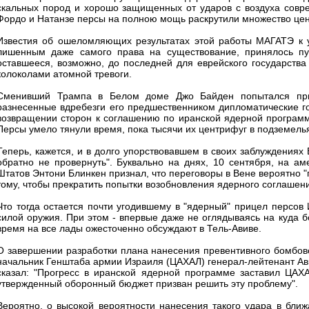
скальных пород и хорошо защищенных от ударов с воздуха совр
Фордо и Натанзе персы на полною мощь раскрутили множество це
Известия об ошеломляющих результатах этой работы МАГАТЭ к уж
лишенным даже самого права на существование, принялось пу
оставшееся, возможно, до последней для еврейского государства 
колоколами атомной тревоги.
Сменивший Трампа в Белом доме Джо Байден попытался приос
разнесенные вдребезги его предшественником дипломатические г
возвращении сторон к соглашению по иранской ядерной программе
Персы умело тянули время, пока тысячи их центрифуг в подземель
Теперь, кажется, и в долго упорствовавшем в своих заблуждениях
обратно не провернуть". Буквально на днях, 10 сентября, на а
Штатов Энтони Блинкен признал, что переговоры в Вене вероятно "
тому, чтобы прекратить попытки возобновления ядерного соглашен
Что тогда остается почти угодившему в "ядерный" прицел персов
силой оружия. При этом - впервые даже не оглядываясь на куда 
время на все лады ожесточенно обсуждают в Тель-Авиве.
О завершении разработки плана нанесения превентивного бомбово
начальник Генштаба армии Израиля (ЦАХАЛ) генерал-лейтенант Ави
сказал: "Прогресс в иранской ядерной программе заставил ЦАХ
утвержденный оборонный бюджет призван решить эту проблему".
Вероятно, о высокой вероятности нанесения такого удара в ближ