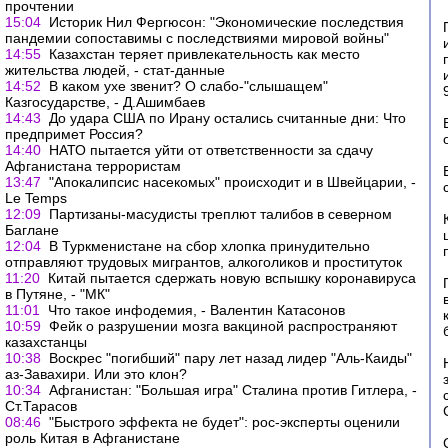
прочтении
15:04
Историк Нил Фергюсон: "Экономические последствия
пандемии сопоставимы с последствиями мировой войны"
14:55
Казахстан теряет привлекательность как место
жительства людей, - стат-данные
14:52
В каком ухе звенит? О слабо-"слышащем"
Казгосударстве, - Д.Ашимбаев
14:43
До удара США по Ирану остались считанные дни: Что
предпримет Россия?
14:40
НАТО пытается уйти от ответственности за сдачу
Афганистана террористам
13:47
"Апокалипсис насекомых" происходит и в Швейцарии, -
Le Temps
12:09
Партизаны-масудисты треплют талибов в северном
Баглане
12:04
В Туркменистане на сбор хлопка принудительно
отправляют трудовых мигрантов, алкоголиков и проституток
11:20
Китай пытается сдержать новую вспышку коронавируса
в Путяне, - "МК"
11:01
Что такое инфодемия, - Валентин Катасонов
10:59
Фейк о разрушении мозга вакциной распространяют
казахстанцы
10:38
Воскрес "погибший" пару лет назад лидер "Аль-Каиды"
аз-Завахири. Или это клон?
10:34
Афганистан: "Большая игра" Сталина против Гитлера, -
Ст.Тарасов
08:46
"Быстрого эффекта не будет": рос-эксперты оценили
роль Китая в Афганистане