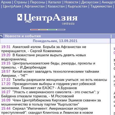
Архив
|
Страны
|
Персоны
|
Каталог
|
Новости
|
Дискуссии
|
Анекдо
|
ЦентрАзия
|
Афганистан
|
Казахстан
|
Кыргызстан
|
Таджикистан
|
Новости и события
|
Понедельник, 13.09.2021
19:31
Азиатский излом. Борьба за Афганистан не
прекращается, - Сергей Кожемякин
19:20
В Казахстане решили вырыть девять новых
водохранилищ
19:15
Центральноазиатские беды, рекорды, проколы и
приколы, - И.Джорбенадзе
18:57
Китай может завладеть технологическими тайнами
Америки, - "НГ"
17:22
Талибы разрешили женщинам учиться: но есть нюансы
17:20
Президентские выборы и гордиев узел узбекской
экономики. Поможет ли ЕАЭС? - А.Бурханов
16:27
"Упасть с американского самолета - это счастье": у
Байдена отказали тормоза, - М.Ростовский
16:09
Член ЦентрИзбиркома Киргизии Эшимов схвачен за
мошенничество в пользу партии "Кыргызстан"
15:44
Сериал "Импичмент: Американская история
преступлений": скандал Клинтона и Левински в новом