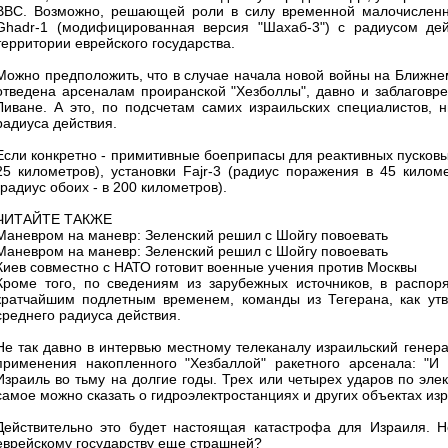
ВВС. Возможно, решающей роли в силу временной малочисленно
Ghadr-1 (модифицированная версия "Шахаб-3") с радиусом дей
территории еврейского государства.
Можно предположить, что в случае начала новой войны на Ближнем
отведена арсеналам проиранской "Хезболлы", давно и заблаговр
Ливане. А это, по подсчетам самих израильских специалистов, 
радиуса действия.
Если конкретно - примитивные боеприпасы для реактивных пусковых
25 километров), установки Fajr-3 (радиус поражения в 45 километ
(радиус обоих - в 200 километров).
ЧИТАЙТЕ ТАКЖЕ
Маневром на маневр: Зеленский решил с Шойгу повоевать
Маневром на маневр: Зеленский решил с Шойгу повоевать
Киев совместно с НАТО готовит военные учения против Москвы
Кроме того, по сведениям из зарубежных источников, в распор
кратчайшим подлетным временем, команды из Тегерана, как утв
среднего радиуса действия.
Не так давно в интервью местному телеканалу израильский генер
применения накопленного "Хезбаллой" ракетного арсенала: "И н
Израиль во тьму на долгие годы. Трех или четырех ударов по эле
самое можно сказать о гидроэлектростанциях и других объектах из
Действительно это будет настоящая катастрофа для Израиля. 
еврейскому государству еще страшней?