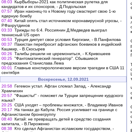
08:03
КырВыборы-2021 как политическая рулетка для
кандидатов и их спонсоров, - Д.Подольская
07:57
Иран наконец-то к Новому году смастерит свою 1-ю
ядерную бомбу
07:40
Китай опять стал источником коронавирусной угрозы, -
Р.Фахрутдинов
03:33
Трижды по 6:4. Россиянин Д.Медведев выиграл
теннисный US open
00:53
Турция диктует свои условия Киргизии, - В.Панфилова
00:37
Пакистан перебросит афганских боевиков в индийский
Кашмир, - В.Скосырев
00:26
Талибы решили не церемониться, - К.Кривошеев
00:25
"Фантоматический генератор". Сбывшиеся
предсказания Станислава Лема
00:01
Главные конспирологические версии трагедии в США 11
сентября
Воскресенье, 12.09.2021
20:58
Гегемон устал. Афган сломал Запад, - Александр
Храмчихин
20:57
"Фашисты!" - поможет ли Турции запрещение курдского
языка?
20:25
США уходят – проблемы множатся, - Владимир Иванов
20:17
На танках до Кабула: Россия усиливает на границе с
Афганистаном бронегруппу
08:40
Китай: не превращать детей в средство создания
капитала, - В.Пироженко
08:38
Кто сделал Афганистан исламским государством, -