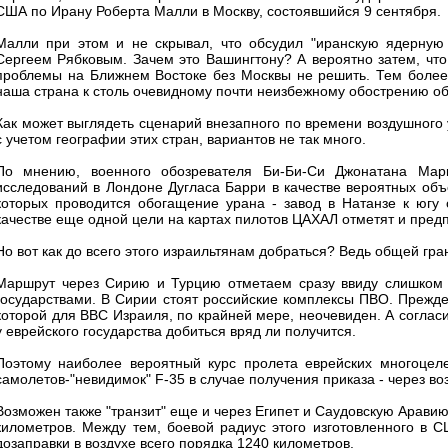
США по Ирану Роберта Малли в Москву, состоявшийся 9 сентября.
Малли при этом и не скрывал, что обсудил "иранскую ядерную
Сергеем Рябковым. Зачем это Вашингтону? А вероятно затем, что
проблемы на Ближнем Востоке без Москвы не решить. Тем более 
наша страна к столь очевидному почти неизбежному обострению об
Как может выглядеть сценарий внезапного по времени воздушного
с учетом географии этих стран, вариантов не так много.
По мнению, военного обозревателя Би-Би-Си Джонатана Марку
исследований в Лондоне Дугласа Барри в качестве вероятных объе
которых проводится обогащение урана - завод в Натанзе к югу 
качестве еще одной цели на картах пилотов ЦАХАЛ отметят и пред
Но вот как до всего этого израильтянам добраться? Ведь общей гра
Маршрут через Сирию и Турцию отметаем сразу ввиду слишком н
государствами. В Сирии стоят российские комплексы ПВО. Прежде 
которой для ВВС Израиля, по крайней мере, неочевиден. А соглас
у еврейского государства добиться вряд ли получится.
Поэтому наиболее вероятный курс пролета еврейских многоцеле
самолетов-"невидимок" F-35 в случае получения приказа - через в
Возможен также "транзит" еще и через Египет и Саудовскую Арави
километров. Между тем, боевой радиус этого изготовленного в 
дозаправки в воздухе всего порядка 1240 километров.