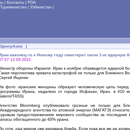
ты
|
Контакты
|
PDA
Туркменистан
|
Узбекистан
|
ЦентрАзия
|
Иран наконец-то к Новому году смастерит свою 1-ю ядерную 
07:57 13.09.2021
Министр обороны Израиля: Иран к ноябрю обзаведется ядерной б
Такая перспектива чревата катастрофой не только для Ближнего Во
Сергей Ищенко
На фото: иранские женщины образуют человеческую цепь перед 
программы Ирана, недалеко от города Исфахан, Иран, в 410 км 
Salemi/TASS)
Агентство Bloomberg опубликовало грозные не только для Бли
Международного агентства по атомной энергии (МАГАТЭ) относите
суровым предостережениям мирового сообщества за последние м
запасы обогащенного до 60% урана.
По сути, над миром уже взорвана бомба. Если пока все же не атом