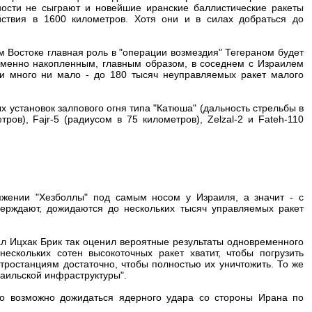
сти не сыграют и новейшие иранские баллистические ракеты
ствия в 1600 километров. Хотя они и в силах добраться до
 Востоке главная роль в "операции возмездия" Тегераном будет
еменно накопленным, главным образом, в соседнем с Израилем
ни много ни мало - до 180 тысяч неуправляемых ракет малого
 установок залпового огня типа "Катюша" (дальность стрельбы в
ров), Fajr-5 (радиусом в 75 километров), Zelzal-2 и Fateh-110
яжении "Хезболлы" под самым носом у Израиля, а значит - с
ерждают, дожидаются до нескольких тысяч управляемых ракет
ал Ицхак Брик так оценил вероятные результаты одновременного
ескольких сотен высокоточных ракет хватит, чтобы погрузить
ктростанциям достаточно, чтобы полностью их уничтожить. То же
раильской инфраструктуры".
Но возможно дожидаться ядерного удара со стороны Ирана по