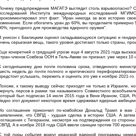
Почему предупреждение МАГАТЭ выглядит столь взрывоопасно? С
исследований Института международных исследований МГИМ
прокомментировал этот факт: "Иран никогда за всю историю св
изменение. Если обогатить уран до 60%, вы проделаете примерно
90%, пригодного для производства ядерного оружия".
В унисон с Баклицким оценил складывающуюся ситуацию и гендир
очень серьезная вещь, такого уровня достигают только страны, про
Еще конкретней о грядущей угрозе еще 4 августа 2021 года выска
стран-членов Совбеза ООН в Тель-Авиве он признал: уже через 10 
К сегодняшнему дню почти половина срока, отведенного министр
шесть недель до почти полного и критического переформатирова
предстоит услышать, пережить и оценить это уже к ноябрю 2021-го.
Похоже, к такому выводу сейчас приходят не только в Израиле, н
вернуть персов в рамки так называемого Совместного всеобъемл
который был подписан 14 июля 2015 года в Вене Ираном, США, Ро
бедно этот документ некоторое время сдерживал ядерные амбиции
Но соглашение прикончил по-ковбойски Дональд Трамп в мае 2
заявлением, что СВПД - худшая сделка в истории США. А затем 
соглашения с Тегераном, несмотря на подтверждения со стороны 
СВПД. А в ноябре 2018 года США ввели санкции против 700 ирански
С той поры события вокруг иранской ядерной программы немед