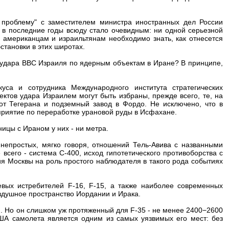
 проблему" с заместителем министра иностранных дел России
 в последние годы всюду стало очевидным: ни одной серьезной
американцам и израильтянам необходимо знать, как отнесется
становки в этих широтах.
 удара ВВС Израиля по ядерным объектам в Иране? В принципе,
са и сотрудника Международного института стратегических
ктов удара Израилем могут быть избраны, прежде всего, те, на
от Тегерана и подземный завод в Фордо. Не исключено, что в
приятие по переработке урановой руды в Исфахане.
ницы с Ираном у них - ни метра.
епростых, мягко говоря, отношений Тель-Авива с названными
всего - система С-400, исход гипотетического противоборства с
ия Москвы на роль простого наблюдателя в такого рода событиях
вых истребителей F-16, F-15, а также наиболее современных
оздушное пространство Иордании и Ирака.
ю. Но он слишком уж протяженный для F-35 - не менее 2400−2600
США самолета является одним из самых уязвимых его мест: без