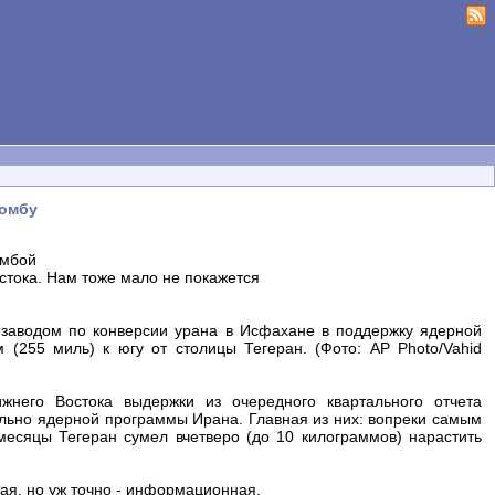
бомбу
омбой
стока. Нам тоже мало не покажется
заводом по конверсии урана в Исфахане в поддержку ядерной
(255 миль) к югу от столицы Тегеран. (Фото: AP Photo/Vahid
жнего Востока выдержки из очередного квартального отчета
льно ядерной программы Ирана. Главная из них: вопреки самым
есяцы Тегеран сумел вчетверо (до 10 килограммов) нарастить
ная, но уж точно - информационная.