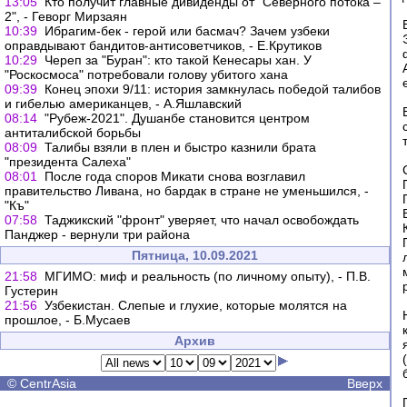
13:05
Кто получит главные дивиденды от "Северного потока –
2", - Геворг Мирзаян
10:39
Ибрагим-бек - герой или басмач? Зачем узбеки
оправдывают бандитов-антисоветчиков, - Е.Крутиков
10:29
Череп за "Буран": кто такой Кенесары хан. У
"Роскосмоса" потребовали голову убитого хана
09:39
Конец эпохи 9/11: история замкнулась победой талибов
и гибелью американцев, - А.Яшлавский
08:14
"Рубеж-2021". Душанбе становится центром
антиталибской борьбы
08:09
Талибы взяли в плен и быстро казнили брата
"президента Салеха"
08:01
После года споров Микати снова возглавил
правительство Ливана, но бардак в стране не уменьшился, -
"Къ"
07:58
Таджикский "фронт" уверяет, что начал освобождать
Панджер - вернули три района
Пятница, 10.09.2021
21:58
МГИМО: миф и реальность (по личному опыту), - П.В.
Густерин
21:56
Узбекистан. Слепые и глухие, которые молятся на
прошлое, - Б.Мусаев
Архив
©
CentrAsia
Вверх