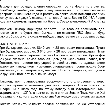
Выходит, для осуществления операции против Ирана по этому ва
Эль-Рияда необходим еще и внушительный флот самолетов-зап
феврале нынешнего года в рамках американской помощи еврейско
Авиву первых двух "летающих танкеров" типа Boeing KC-46A Pegas
еще эти самолеты прилетят на берега Средиземноморья? А счет, ка
Впрочем, выбор маршрута пролета - не главная сложность для
состоится и не будет хотя бы частично отражен ПВО Ирана - буде
таким образом хоть сколько-нибудь существенно затормозить соз
СМОТРИТЕ ТАКЖЕ
Про бульдозер, эмоции, $640 млн и 28 программ интеграции: Путин
Про бульдозер, эмоции, $ 640 млн и 28 программ интеграции: Пути
В Кремле прошли переговоры глав России и Белоруссии. Яркие фо
Как уже сказано, самая главная цель для израильтян - завод в 
Понятно, что нанести ему ущерб способны лишь попадания амер
лазерным наведением, имеющих специальные проникающие боегол
максимум до 20 метров под землей. Но есть сведения, что цеха 
разрушены полностью быть не могут.
Наконец, при планировании вооруженного столкновения с перс
которые принесут ответные действия Тегерана. Глава пресс-с
январе нынешнего года по этому поводу был категоричен: "Мы
(израильские - „СП"), а также сотрем с лица Земли Тель-Авив и Ха
бравада или констатация сложившейся между смертельными врагам
Похоже, что к истине ближе последнее утверждение. Да, устаревша