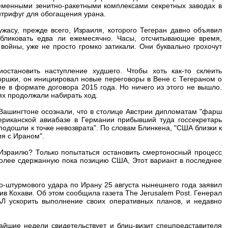
еменными зенитно-ракетными комплексами секретных заводах в
нтрифуг для обогащения урана.
асу, прежде всего, Израиля, которого Тегеран давно объявил
бликовать едва ли ежемесячно. Часы, отсчитывающие время,
войны, уже не просто громко затикали. Они буквально грохочут
тановить наступление худшего. Чтобы хоть как-то склеить
оршки, он инициировал новые переговоры в Вене с Тегераном о
 в формате договора 2015 года. Но ничего из этого не вышло.
ях продолжали набирать ход.
 Вашингтоне осознали, что в столице Австрии дипломатам "фарш
мериканской авиабазе в Германии прибывший туда госсекретарь
подошли к точке невозврата". По словам Блинкена, "США близки к
ия с Ираном".
 Израилю? Только попытаться остановить смертоносный процесс
более сдержанную пока позицию США, Этот вариант в последнее
-штурмового удара по Ирану 25 августа нынешнего года заявил
в Кохави. Об этом сообщила газета The Jerusalem Post. Генерал
АЛ ускорить выполнение своих оперативных планов, и недавно
айшие недели свидетельствует и блиц-визит спецпредставителя