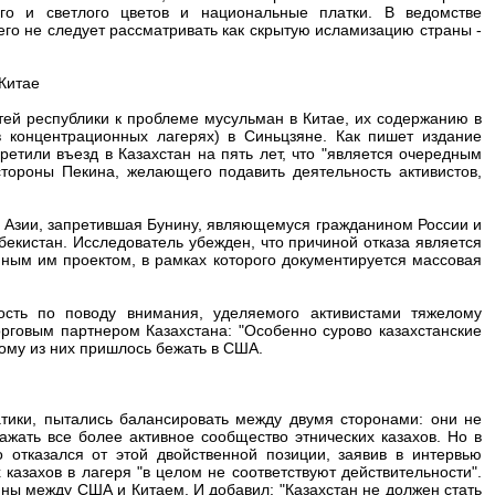
го и светлого цветов и национальные платки. В ведомстве
его не следует рассматривать как скрытую исламизацию страны -
 Китае
тей республики к проблеме мусульман в Китае, их содержанию в
в концентрационных лагерях) в Синьцзяне. Как пишет издание
етили въезд в Казахстан на пять лет, что "является очередным
стороны Пекина, желающего подавить деятельность активистов,
ой Азии, запретившая Бунину, являющемуся гражданином России и
бекистан. Исследователь убежден, что причиной отказа является
нным им проектом, в рамках которого документируется массовая
сть по поводу внимания, уделяемого активистами тяжелому
рговым партнером Казахстана: "Особенно сурово казахстанские
ному из них пришлось бежать в США.
атики, пытались балансировать между двумя сторонами: они не
ажать все более активное сообщество этнических казахов. Но в
отказался от этой двойственной позиции, заявив в интервью
казахов в лагеря "в целом не соответствуют действительности".
ны между США и Китаем. И добавил: "Казахстан не должен стать