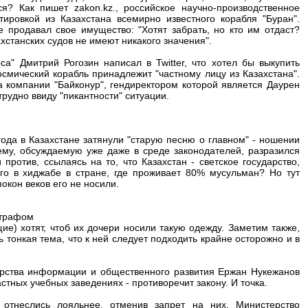
я? Как пишет zakon.kz., российское научно-производственное
ировкой из Казахстана всемирно известного корабля "Буран".
е продавал свое имущество: "Хотят забрать, но кто им отдаст?
хстанских судов не имеют никакого значения".
а" Дмитрий Рогозин написал в Twitter, что хотел бы выкупить
осмический корабль принадлежит "частному лицу из Казахстана".
а компании "Байконур", гендиректором которой является Даурен
трудно ввиду "пикантности" ситуации.
года в Казахстане затянули "старую песню о главном" - ношении
ему, обсуждаемую уже даже в среде законодателей, разразился
против, ссылаясь на то, что Казахстан - светское государство,
о в хиджабе в стране, где проживает 80% мусульман? Но тут
окон веков его не носили.
штрафом
ие) хотят, чтоб их дочери носили такую одежду. Заметим также,
ь тонкая тема, что к ней следует подходить крайне осторожно и в
ерства информации и общественного развития Ержан Нукежанов
астных учебных заведениях - противоречит закону. И точка.
отнеслись лояльнее, отменив запрет на них. Министерство