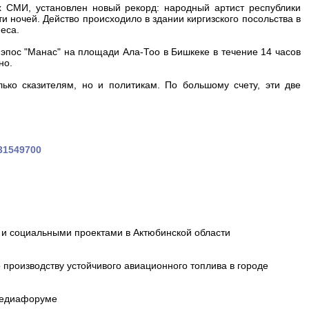
х СМИ, установлен новый рекорд: народный артист республики
и ночей. Действо происходило в здании киргизского посольства в
еса.
эпос "Манас" на площади Ала-Тоо в Бишкеке в течение 14 часов
но.
лько сказителям, но и политикам. По большому счету, эти две
631549700
и социальными проектами в Актюбинской области
производству устойчивого авиационного топлива в городе
 медиафоруме