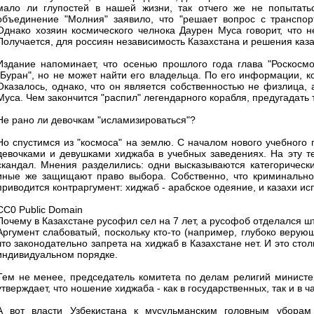
мало ли глупостей в нашей жизни, так отчего же не попытатьс
объединение "Молния" заявило, что "решает вопрос с транспорт
Однако хозяин космического челнока Даурен Муса говорит, что н
Получается, для россиян независимость Казахстана и решения каза
Издание напоминает, что осенью прошлого года глава "Роскосмос
"Буран", но не может найти его владельца. По его информации, к
Оказалось, однако, что он является собственностью не физлица, 
Муса. Чем закончится "распил" легендарного корабля, предугадать 
Не рано ли девочкам "исламизироваться"?
Но спустимся из "космоса" на землю. С началом нового учебного 
девочками и девушками хиджаба в учебных заведениях. На эту т
скандал. Мнения разделились: одни высказываются категорически 
иные же защищают право выбора. Собственно, что криминальног
приводится контраргумент: хиджаб - арабское одеяние, и казахи исп
CC0 Public Domain
Почему в Казахстане русофил сел на 7 лет, а русофоб отделался 
Аргумент слабоватый, поскольку кто-то (например, глубоко верующ
что законодательно запрета на хиджаб в Казахстане нет. И это стол
индивидуальном порядке.
Тем не менее, председатель комитета по делам религий минист
утверждает, что ношение хиджаба - как в государственных, так и в ч
А вот власти Узбекистана к мусульманским головным уборам 