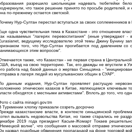
образования разрешило школьницам надевать тюбетейки бело
подчеркнули, что такое решение принято по просьбе родителей, и 
она по-прежнему остается светской.
Почему Нур-Султан перестал вступаться за своих соплеменников в
Еще одна чувствительная тема в Казахстане - это отношение влас
так называемых "лагерях перевоспитания" (иные утверждают - 
Eurasianet, ведущему исследователю этой темы Джину Бунину запр
признаком того, что Нур-Султан прогибается под давлением со 
занимающихся этим вопросом".
Отмечается также, что Казахстан - не первая страна в Центральн
США, въезд на свою территорию. Так, его дважды не впустили в Уз
его работа над базой данных о жертвах Синьцзяна - "инициирова
отправка в лагеря людей из мусульманских общин в СУАР".
По данным издания, Нур-Султан проявляет растущую нервозно
положению этнических казахов в Китае, являющемся ключевым то
власти обходятся с местными активистами". Вплоть до того, что од
Фото с сайта minagri.gov.tm
В Туркмении хлопку приказали созреть досрочно
Прежде казахстанские власти, в контексте синьцзянской проблем
хотел вызывать недовольства Китая, но также старались не раздр
декабре 2019 года президент Касым-Жомарт Токаев решительно 
"Немецкой волне", что сообщения о массовой отправке этнических 
Он назвал подобные обвинения пропагандой на фоне торговой вой