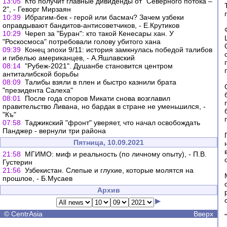
13:05
Кто получит главные дивиденды от "Северного потока –
2", - Геворг Мирзаян
10:39
Ибрагим-бек - герой или басмач? Зачем узбеки
оправдывают бандитов-антисоветчиков, - Е.Крутиков
10:29
Череп за "Буран": кто такой Кенесары хан. У
"Роскосмоса" потребовали голову убитого хана
09:39
Конец эпохи 9/11: история замкнулась победой талибов
и гибелью американцев, - А.Яшлавский
08:14
"Рубеж-2021". Душанбе становится центром
антиталибской борьбы
08:09
Талибы взяли в плен и быстро казнили брата
"президента Салеха"
08:01
После года споров Микати снова возглавил
правительство Ливана, но бардак в стране не уменьшился, -
"Къ"
07:58
Таджикский "фронт" уверяет, что начал освобождать
Панджер - вернули три района
Пятница, 10.09.2021
21:58
МГИМО: миф и реальность (по личному опыту), - П.В.
Густерин
21:56
Узбекистан. Слепые и глухие, которые молятся на
прошлое, - Б.Мусаев
Архив
©
CentrAsia
Вверх