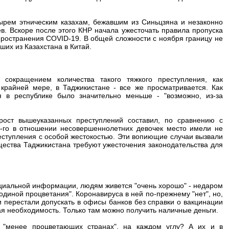
ырем этническим казахам, бежавшим из Синьцзяна и незаконно
в. Вскоре после этого КНР начала ужесточать правила пропуска
пространения COVID-19. В общей сложности с ноября границу не
ших из Казахстана в Китай.
сокращением количества такого тяжкого преступления, как
 крайней мере, в Таджикистане - все же просматривается. Как
я в республике было значительно меньше - "возможно, из-за
рост вышеуказанных преступлений составил, по сравнению с
-го в отношении несовершеннолетних девочек место имели не
реступления с особой жестокостью. Эти вопиющие случаи вызвали
ества Таджикистана требуют ужесточения законодательства для
фициальной информации, людям живется "очень хорошо" - недаром
диной процветания". Коронавируса в ней по-прежнему "нет", но,
 перестали допускать в офисы банков без справки о вакцинации
ая необходимость. Только там можно получить наличные деньги.
, "менее процветающих странах", на каждом углу? А их и в