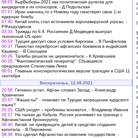
08:03
КырВыборы-2021 как политическая рулетка для
кандидатов и их спонсоров, - Д.Подольская
07:57
Иран наконец-то к Новому году смастерит свою 1-ю
ядерную бомбу
07:40
Китай опять стал источником коронавирусной угрозы, -
Р.Фахрутдинов
03:33
Трижды по 6:4. Россиянин Д.Медведев выиграл
теннисный US open
00:53
Турция диктует свои условия Киргизии, - В.Панфилова
00:37
Пакистан перебросит афганских боевиков в индийский
Кашмир, - В.Скосырев
00:26
Талибы решили не церемониться, - К.Кривошеев
00:25
"Фантоматический генератор". Сбывшиеся
предсказания Станислава Лема
00:01
Главные конспирологические версии трагедии в США 11
сентября
Воскресенье, 12.09.2021
20:58
Гегемон устал. Афган сломал Запад, - Александр
Храмчихин
20:57
"Фашисты!" - поможет ли Турции запрещение курдского
языка?
20:25
США уходят – проблемы множатся, - Владимир Иванов
20:17
На танках до Кабула: Россия усиливает на границе с
Афганистаном бронегруппу
08:40
Китай: не превращать детей в средство создания
капитала, - В.Пироженко
08:38
Кто сделал Афганистан исламским государством, -