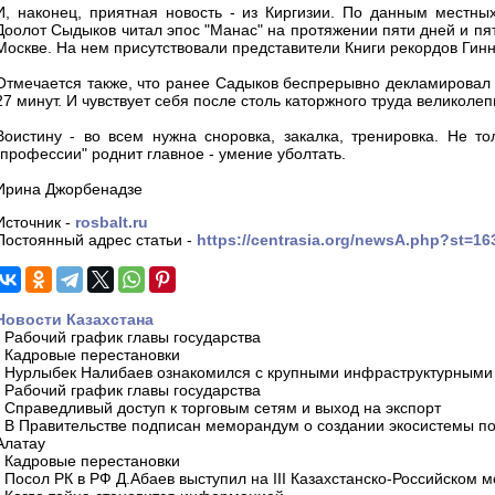
И, наконец, приятная новость - из Киргизии. По данным местны
Доолот Сыдыков читал эпос "Манас" на протяжении пяти дней и пят
Москве. На нем присутствовали представители Книги рекордов Гинн
Отмечается также, что ранее Садыков беспрерывно декламировал 
27 минут. И чувствует себя после столь каторжного труда великолеп
Воистину - во всем нужна сноровка, закалка, тренировка. Не то
"профессии" роднит главное - умение уболтать.
Ирина Джорбенадзе
Источник -
rosbalt.ru
Постоянный адрес статьи -
https://centrasia.org/newsA.php?st=1
Новости Казахстана
-
Рабочий график главы государства
-
Кадровые перестановки
-
Нурлыбек Налибаев ознакомился с крупными инфраструктурными 
-
Рабочий график главы государства
-
Справедливый доступ к торговым сетям и выход на экспорт
-
В Правительстве подписан меморандум о создании экосистемы по 
Алатау
-
Кадровые перестановки
-
Посол РК в РФ Д.Абаев выступил на III Казахстанско-Российском