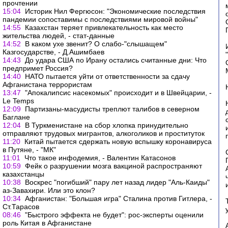
прочтении
15:04
Историк Нил Фергюсон: "Экономические последствия
пандемии сопоставимы с последствиями мировой войны"
14:55
Казахстан теряет привлекательность как место
жительства людей, - стат-данные
14:52
В каком ухе звенит? О слабо-"слышащем"
Казгосударстве, - Д.Ашимбаев
14:43
До удара США по Ирану остались считанные дни: Что
предпримет Россия?
14:40
НАТО пытается уйти от ответственности за сдачу
Афганистана террористам
13:47
"Апокалипсис насекомых" происходит и в Швейцарии, -
Le Temps
12:09
Партизаны-масудисты треплют талибов в северном
Баглане
12:04
В Туркменистане на сбор хлопка принудительно
отправляют трудовых мигрантов, алкоголиков и проституток
11:20
Китай пытается сдержать новую вспышку коронавируса
в Путяне, - "МК"
11:01
Что такое инфодемия, - Валентин Катасонов
10:59
Фейк о разрушении мозга вакциной распространяют
казахстанцы
10:38
Воскрес "погибший" пару лет назад лидер "Аль-Каиды"
аз-Завахири. Или это клон?
10:34
Афганистан: "Большая игра" Сталина против Гитлера, -
Ст.Тарасов
08:46
"Быстрого эффекта не будет": рос-эксперты оценили
роль Китая в Афганистане