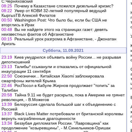
С.Черняховский
08:25
Почему в Казахстане сложился дизельный кризис?
08:22
Умер от КОВИ 32-летний популярный ведущий
КыргызТВ Алексей Филатов
00:50
Washington Post: Что было бы, если бы США не
вторглись в Ирак
00:48
Вы не найдете этого на страницах газет: девять
неизвестных фактов об Афганистане
00:15
Реальный урок разгрома в Афганистане, - Джонатан
Ариэль
Суббота, 11.09.2021
23:19
Киев умудрился объявить войну России... не разрывая
дипотношений
23:13
Талибы* ссыканули и отказались от официальной
инаугурации 11 сентября
22:50
Союзнички... Китайская Xiaomi заблокировала
смартфоны жителей Крыма
22:46
РосПосол в Кабуле Жирнов продолжает "топить" за
Талибан
20:58
Тайна 9.11 не будет раскрыта, пока в Америке не грянет
революция, - В.Можегов
13:39
Белоруссия сделала большой шаг к объединению с
Россией
13:37
Black Lives Matter потребовали от британской королевы
вернуть награбленные драгоценности
13:34
Беззубая дипломатия России. "Лавровщина" как
продолжение "козыревщины", - М.Синельников-Оришак