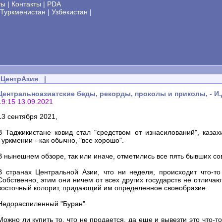
ты
|
Контакты
|
PDA
Туркменистан
|
Узбекистан
|
ЦентрАзия
|
Центральноазиатские беды, рекорды, проколы и приколы, - И
19:15 13.09.2021
13 сентября 2021,
В Таджикистане ковид стал "средством от изнасилований", казах
Туркмении - как обычно, "все хорошо".
В нынешнем обзоре, так или иначе, отметились все пять бывших со
В странах Центральной Азии, что ни неделя, происходит что-то
Собственно, этим они ничем от всех других государств не отличают
восточный колорит, придающий им определенное своеобразие.
Недораспиленный "Буран"
Можно ли купить то, что не продается, да еще и вывезти это что-то