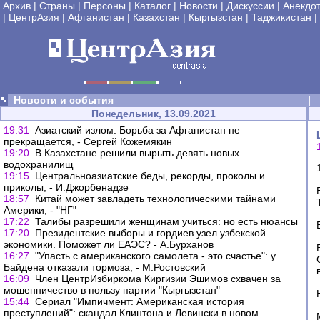
Архив
|
Страны
|
Персоны
|
Каталог
|
Новости
|
Дискуссии
|
Анекдо
|
ЦентрАзия
|
Афганистан
|
Казахстан
|
Кыргызстан
|
Таджикистан
|
Новости и события
|
Понедельник, 13.09.2021
19:31
Азиатский излом. Борьба за Афганистан не
прекращается, - Сергей Кожемякин
19:20
В Казахстане решили вырыть девять новых
водохранилищ
19:15
Центральноазиатские беды, рекорды, проколы и
приколы, - И.Джорбенадзе
18:57
Китай может завладеть технологическими тайнами
Америки, - "НГ"
17:22
Талибы разрешили женщинам учиться: но есть нюансы
17:20
Президентские выборы и гордиев узел узбекской
экономики. Поможет ли ЕАЭС? - А.Бурханов
16:27
"Упасть с американского самолета - это счастье": у
Байдена отказали тормоза, - М.Ростовский
16:09
Член ЦентрИзбиркома Киргизии Эшимов схвачен за
мошенничество в пользу партии "Кыргызстан"
15:44
Сериал "Импичмент: Американская история
преступлений": скандал Клинтона и Левински в новом