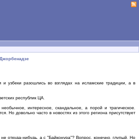
.Джорбенадзе
и и узбеки разошлись во взглядах на исламские традиции, а в
ветских республик ЦА.
 необычное, интересное, скандальное, а порой и трагическое.
ся. Но довольно часто в новостях из этого региона присутствует
 не откуда-нибудь, а с "Байконура"? Вопрос, конечно, глупый. Но