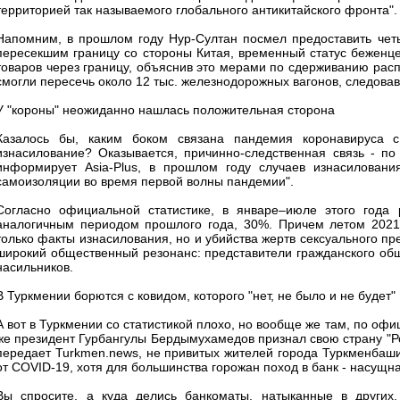
территорией так называемого глобального антикитайского фронта".
Напомним, в прошлом году Нур-Султан посмел предоставить чет
пересекшим границу со стороны Китая, временный статус беженце
товаров через границу, объяснив это мерами по сдерживанию рас
смогли пересечь около 12 тыс. железнодорожных вагонов, следовав
У "короны" неожиданно нашлась положительная сторона
Казалось бы, каким боком связана пандемия коронавируса с 
изнасилование? Оказывается, причинно-следственная связь - по
информирует Asia-Plus, в прошлом году случаев изнасиловани
самоизоляции во время первой волны пандемии".
Согласно официальной статистике, в январе–июле этого года 
аналогичным периодом прошлого года, 30%. Причем летом 2021
только факты изнасилования, но и убийства жертв сексуального п
широкий общественный резонанс: представители гражданского общ
насильников.
В Туркмении борются с ковидом, которого "нет, не было и не будет"
А вот в Туркмении со статистикой плохо, но вообще же там, по о
же президент Гурбангулы Бердымухамедов признал свою страну "Ро
передает Turkmen.news, не привитых жителей города Туркменбаши
от COVID-19, хотя для большинства горожан поход в банк - насущн
Вы спросите, а куда делись банкоматы, натыканные в других