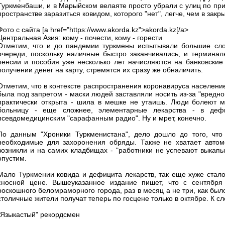
Туркменбаши, и в Марыйском велаяте просто убрали с улиц по прич
пространстве заразиться ковидом, которого "нет", легче, чем в закры
Фото с сайта [a href="https://www.akorda.kz">akorda.kz[/a>
Центральная Азия: кому - почести, кому - горести
Отметим, что и до пандемии туркмены испытывали большие сло
очереди, поскольку наличные быстро заканчивались, и терминал
пенсии и пособия уже несколько лет начисляются на банковские 
получении денег на карту, стремятся их сразу же обналичить.
Отметим, что в контексте распространения коронавируса население
была под запретом - маски людей заставляли носить из-за "вредно
практически открыта - шила в мешке не утаишь. Люди болеют м
больницу - еще сложнее, элементарные лекарства - в дефи
псевдомедицинским "сарафанным радио". Ну и мрет, конечно.
По данным "Хроники Туркменистана", дело дошло до того, что
необходимые для захоронения обряды. Также не хватает автом
возникли и на самих кладбищах - "работники не успевают выкапы
опустим.
Мало Туркмении ковида и дефицита лекарств, так еще хуже стал
сносной цене. Вышеуказанное издание пишет, что с сентября
роскошного беломраморного города, раз в месяц а не три, как был
столичные жители получат теперь по госцене только в октябре. К с
"Языкастый" рекордсмен