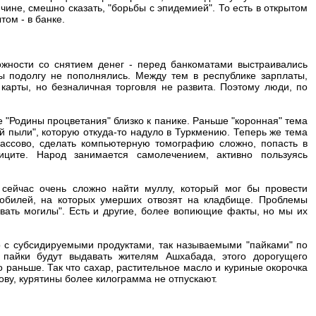
ине, смешно сказать, "борьбы с эпидемией". То есть в открытом
том - в банке.
жности со снятием денег - перед банкоматами выстраивались
ы подолгу не пополнялись. Между тем в республике зарплаты,
карты, но безналичная торговля не развита. Поэтому люди, по
 "Родины процветания" близко к панике. Раньше "коронная" тема
й пыли", которую откуда-то надуло в Туркмению. Теперь же тема
ассово, сделать компьютерную томографию сложно, попасть в
ците. Народ занимается самолечением, активно пользуясь
 сейчас очень сложно найти муллу, который мог бы провести
обилей, на которых умерших отвозят на кладбище. Проблемы
вать могилы". Есть и другие, более вопиющие факты, но мы их
о с субсидируемыми продуктами, так называемыми "пайками" по
 пайки будут выдавать жителям Ашхабада, этого дорогущего
о раньше. Так что сахар, растительное масло и куриные окорочка
лову, курятины более килограмма не отпускают.