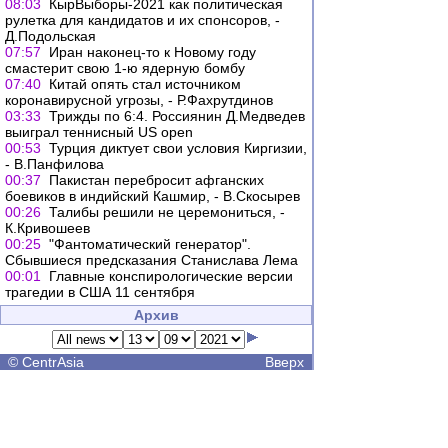
08:03
КырВыборы-2021 как политическая
рулетка для кандидатов и их спонсоров, -
Д.Подольская
07:57
Иран наконец-то к Новому году
смастерит свою 1-ю ядерную бомбу
07:40
Китай опять стал источником
коронавирусной угрозы, - Р.Фахрутдинов
03:33
Трижды по 6:4. Россиянин Д.Медведев
выиграл теннисный US open
00:53
Турция диктует свои условия Киргизии,
- В.Панфилова
00:37
Пакистан перебросит афганских
боевиков в индийский Кашмир, - В.Скосырев
00:26
Талибы решили не церемониться, -
К.Кривошеев
00:25
"Фантоматический генератор".
Сбывшиеся предсказания Станислава Лема
00:01
Главные конспирологические версии
трагедии в США 11 сентября
Архив
©
CentrAsia
Вверх