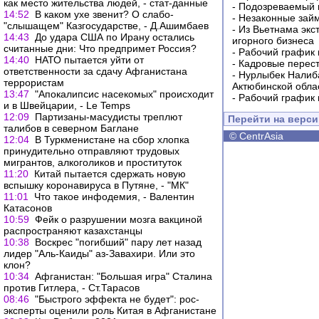
как место жительства людей, - стат-данные
-
Подозреваемый в
14:52
В каком ухе звенит? О слабо-
-
Незаконные займ
"слышащем" Казгосударстве, - Д.Ашимбаев
-
Из Вьетнама экс
14:43
До удара США по Ирану остались
игорного бизнеса
считанные дни: Что предпримет Россия?
-
Рабочий график 
14:40
НАТО пытается уйти от
-
Кадровые перес
ответственности за сдачу Афганистана
-
Нурлыбек Налиб
террористам
Актюбинской обла
13:47
"Апокалипсис насекомых" происходит
-
Рабочий график 
и в Швейцарии, - Le Temps
12:09
Партизаны-масудисты треплют
Перейти на верс
талибов в северном Баглане
©
CentrAsia
12:04
В Туркменистане на сбор хлопка
принудительно отправляют трудовых
мигрантов, алкоголиков и проституток
11:20
Китай пытается сдержать новую
вспышку коронавируса в Путяне, - "МК"
11:01
Что такое инфодемия, - Валентин
Катасонов
10:59
Фейк о разрушении мозга вакциной
распространяют казахстанцы
10:38
Воскрес "погибший" пару лет назад
лидер "Аль-Каиды" аз-Завахири. Или это
клон?
10:34
Афганистан: "Большая игра" Сталина
против Гитлера, - Ст.Тарасов
08:46
"Быстрого эффекта не будет": рос-
эксперты оценили роль Китая в Афганистане