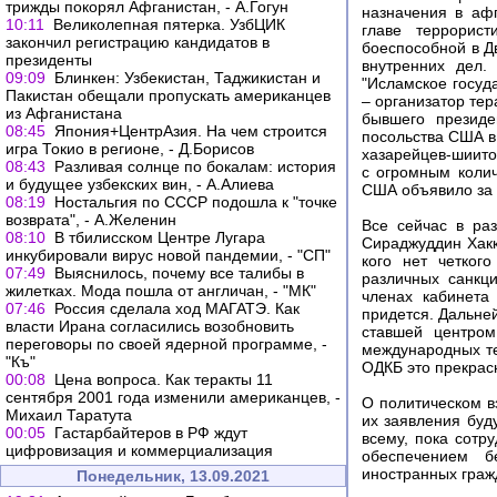
трижды покорял Афганистан, - А.Гогун
назначения в аф
10:11
Великолепная пятерка. УзбЦИК
главе террорис
закончил регистрацию кандидатов в
боеспособной в Д
президенты
внутренних дел.
09:09
Блинкен: Узбекистан, Таджикистан и
"Исламское госуд
Пакистан обещали пропускать американцев
– организатор тер
из Афганистана
бывшего президе
08:45
Япония+ЦентрАзия. На чем строится
посольства США в 
игра Токио в регионе, - Д.Борисов
хазарейцев-шиито
08:43
Разливая солнце по бокалам: история
с огромным колич
и будущее узбекских вин, - А.Алиева
США объявило за 
08:19
Ностальгия по СССР подошла к "точке
возврата", - А.Желенин
Все сейчас в ра
08:10
В тбилисском Центре Лугара
Сираджуддин Хакк
инкубировали вирус новой пандемии, - "СП"
кого нет четког
07:49
Выяснилось, почему все талибы в
различных санкц
жилетках. Мода пошла от англичан, - "МК"
членах кабинета
07:46
Россия сделала ход МАГАТЭ. Как
придется. Дальне
власти Ирана согласились возобновить
ставшей центром
переговоры по своей ядерной программе, -
международных те
"Къ"
ОДКБ это прекрас
00:08
Цена вопроса. Как теракты 11
сентября 2001 года изменили американцев, -
О политическом в
Михаил Таратута
их заявления буду
00:05
Гастарбайтеров в РФ ждут
всему, пока сотр
цифровизация и коммерциализация
обеспечением б
иностранных граж
Понедельник, 13.09.2021