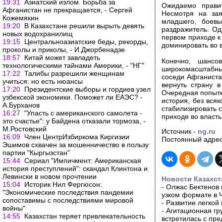
19:31
Азиатский излом. Борьба за
Ожидаемо прави
Афганистан не прекращается, - Сергей
Несмотря на зая
Кожемякин
младшего, боевы
19:20
В Казахстане решили вырыть девять
раздражитель. Од
новых водохранилищ
первом приходе к 
19:15
Центральноазиатские беды, рекорды,
доминировать во 
проколы и приколы, - И.Джорбенадзе
18:57
Китай может завладеть
Конечно, шансо
технологическими тайнами Америки, - "НГ"
широкомасштабны
17:22
Талибы разрешили женщинам
соседи Афганиста
учиться: но есть нюансы
вернуть страну 
17:20
Президентские выборы и гордиев узел
Очередная попытка
узбекской экономики. Поможет ли ЕАЭС? -
история, без вся
А.Бурханов
стабилизировать с
16:27
"Упасть с американского самолета -
приходе во власть
это счастье": у Байдена отказали тормоза, -
М.Ростовский
Источник -
ng.ru
16:09
Член ЦентрИзбиркома Киргизии
Постоянный адрес
Эшимов схвачен за мошенничество в пользу
партии "Кыргызстан"
15:44
Сериал "Импичмент: Американская
история преступлений": скандал Клинтона и
Левински в новом прочтении
Новости Казахст
15:04
Историк Нил Фергюсон:
-
Олжас Бектенов 
"Экономические последствия пандемии
узком формате в 
сопоставимы с последствиями мировой
-
Развитие легкой
войны"
-
Агитационная гр
14:55
Казахстан теряет привлекательность
встретилась с пр