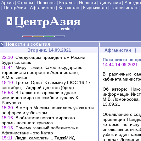
Архив
|
Страны
|
Персоны
|
Каталог
|
Новости
|
Дискуссии
|
Анекдо
|
ЦентрАзия
|
Афганистан
|
Казахстан
|
Кыргызстан
|
Таджикистан
|
Новости и события
|
Вторник, 14.09.2021
Афганистан
|
22:10
Следующим президентом России
Пока никто не п
будет силовик
14:44 14.09.2021
18:44
Миру – эмир. Какое государство
террористы построят в Афганистане, -
В различных сан
А.Мельников
кабинета министр
18:10
Третья Орда. К саммиту ШОС 16-17
сентября, - Андрей Девятов (бред)
Об авторе: Нико
16:53
В Ташкенте зарезали в драке
информации Инсти
чемпиона мира по самбо и курашу К.
М.В. Ломоносова, 
Расулова
13.09.21
15:30
В метро Москвы появились указатели
на фарси и узбекском
Объявление о соз
15:16
В объятиях нового мирового
провинции Пандж
промышленного кризиса
которые не испу
15:15
Почему главный победитель в
инклюзивности ка
Афганистане - это Катар
узбек и один тадж
15:11
Люди, самолеты... ТаджМИД
в рядах Движения