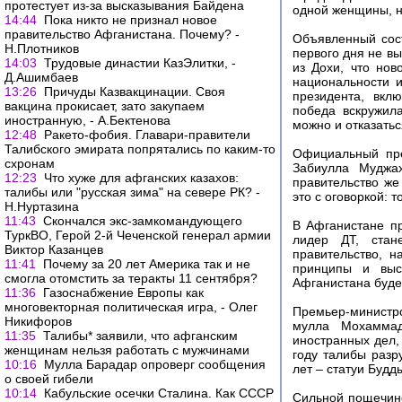
протестует из-за высказывания Байдена
одной женщины, н
14:44
Пока никто не признал новое
правительство Афганистана. Почему? -
Объявленный сост
Н.Плотников
первого дня не в
14:03
Трудовые династии КазЭлитки, -
из Дохи, что но
Д.Ашимбаев
национальности 
13:26
Причуды Казвакцинации. Своя
президента, вкл
вакцина прокисает, зато закупаем
победа вскружила
иностранную, - А.Бектенова
можно и отказатьс
12:48
Ракето-фобия. Главари-правители
Талибского эмирата попрятались по каким-то
Официальный пре
схронам
Забиулла Муджах
12:23
Что хуже для афганских казахов:
правительство же
талибы или "русская зима" на севере РК? -
это с оговоркой: 
Н.Нуртазина
11:43
Скончался экс-замкомандующего
В Афганистане пр
ТуркВО, Герой 2-й Чеченской генерал армии
лидер ДТ, стан
Виктор Казанцев
правительство, н
11:41
Почему за 20 лет Америка так и не
принципы и выст
смогла отомстить за теракты 11 сентября?
Афганистана буде
11:36
Газоснабжение Европы как
многовекторная политическая игра, - Олег
Премьер-министр
Никифоров
мулла Мохаммад
11:35
Талибы* заявили, что афганским
иностранных дел,
женщинам нельзя работать с мужчинами
году талибы разр
10:16
Мулла Барадар опроверг сообщения
лет – статуи Будд
о своей гибели
10:14
Кабульские осечки Сталина. Как СССР
Сильной пощечино