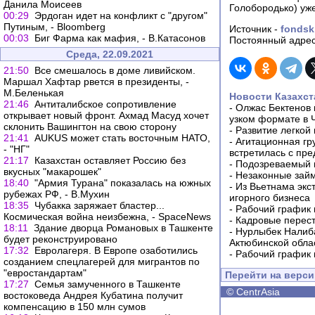
Данила Моисеев
Голобородько) уже
00:29
Эрдоган идет на конфликт с "другом"
Путиным, - Bloomberg
Источник -
fondsk
00:03
Биг Фарма как мафия, - В.Катасонов
Постоянный адрес
Среда, 22.09.2021
21:50
Все смешалось в доме ливийском.
Маршал Хафтар рвется в президенты, -
М.Беленькая
Новости Казахст
21:46
Антиталибское сопротивление
-
Олжас Бектенов 
открывает новый фронт. Ахмад Масуд хочет
узком формате в 
склонить Вашингтон на свою сторону
-
Развитие легкой
21:41
AUKUS может стать восточным НАТО,
-
Агитационная гр
- "НГ"
встретилась с пр
21:17
Казахстан оставляет Россию без
-
Подозреваемый в
вкусных "макарошек"
-
Незаконные займ
18:40
"Армия Турана" показалась на южных
-
Из Вьетнама экс
рубежах РФ, - В.Мухин
игорного бизнеса
18:35
Чубакка заряжает бластер...
-
Рабочий график 
Космическая война неизбежна, - SpaceNews
-
Кадровые перес
18:11
Здание дворца Романовых в Ташкенте
-
Нурлыбек Налиб
будет реконструировано
Актюбинской обла
17:32
Евролагеря. В Европе озаботились
-
Рабочий график 
созданием спецлагерей для мигрантов по
"евростандартам"
Перейти на верс
17:27
Семья замученного в Ташкенте
©
CentrAsia
востоковеда Андрея Кубатина получит
компенсацию в 150 млн сумов