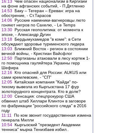
16:13
Чем опасен национализм в Киргизии
на фоне афганских событий, - П.Дятленко
14:53
Баку – Тегеран – Ереван: игра на
обострение, - Ст.Тарасов
14:06
Русские наемники-вагнеровцы люто
гоняют негров по Сахелю, - Le Temps
13:30
Русская геополитика: от момента к
эпохе, - Александр Дугин
13:18
Бердымухамедов "в коме": в Сети
обсуждают здоровье туркменского лидера
13:03
Ближний Восток - регион в состоянии
вечной войны, - Кристиан Вайсфлог
12:50
Партизаны атаковали в лесу кортеж 1-
го помощника гауляйтера Украины герр
Шефира
12:16
Кто опасней для России: AUKUS или
сами кремлевские, - "СП"
12:05
Китайская компания "Кайди" по-
тихому вывезла из Кыргызстана 17 фур
золоторудного концентрата. Кто в доле?
12:00
Сенсация: спецпрокурор США
обвинил штаб Хиллари Клинтон в заговоре
по фабрикации "российского следа" в 2016
году
11:11
По ком звонит государственная измена
генерала Милли
10:54
Кыргызский "президент Академии
тенниса" мырка Тенизбаев избил..