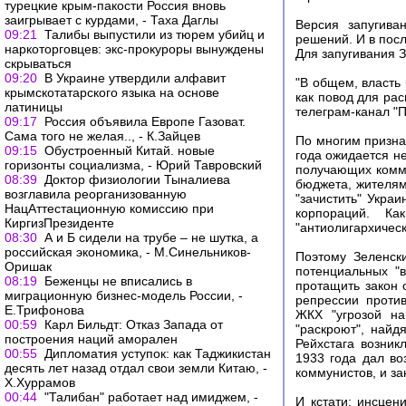
турецкие крым-пакости Россия вновь
заигрывает с курдами, - Таха Даглы
Версия запугива
09:21
Талибы выпустили из тюрем убийц и
решений. И в посл
наркоторговцев: экс-прокуроры вынуждены
Для запугивания 
скрываться
09:20
В Украине утвердили алфавит
"В общем, власть
крымскотатарского языка на основе
как повод для ра
латиницы
телеграм-канал "П
09:17
Россия объявила Европе Газоват.
Сама того не желая.., - К.Зайцев
По многим призна
09:15
Обустроенный Китай. новые
года ожидается н
горизонты социализма, - Юрий Тавровский
получающих комму
08:39
Доктор физиологии Тыналиева
бюджета, жителям
возглавила реорганизованную
"зачистить" Укра
НацАттестационную комиссию при
корпораций. К
КиргизПрезиденте
"антиолигархическ
08:30
А и Б сидели на трубе – не шутка, а
российская экономика, - М.Синельников-
Поэтому Зеленски
Оришак
потенциальных "
08:19
Беженцы не вписались в
протащить закон 
миграционную бизнес-модель России, -
репрессии проти
Е.Трифонова
ЖКХ "угрозой на
00:59
Карл Бильдт: Отказ Запада от
"раскроют", найд
построения наций аморален
Рейхстага возник
00:55
Дипломатия уступок: как Таджикистан
1933 года дал во
десять лет назад отдал свои земли Китаю, -
коммунистов, и за
Х.Хуррамов
00:44
"Талибан" работает над имиджем, -
И кстати: инсцен