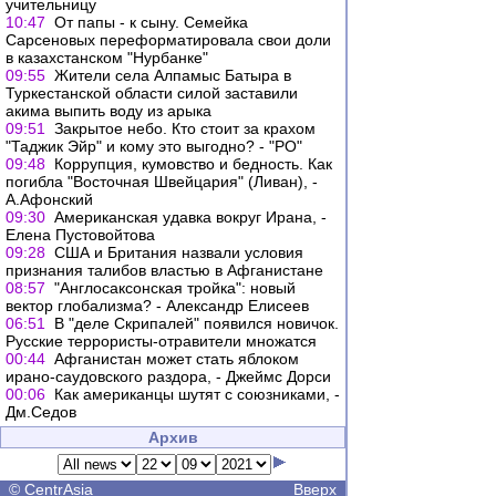
учительницу
10:47
От папы - к сыну. Семейка
Сарсеновых переформатировала свои доли
в казахстанском "Нурбанке"
09:55
Жители села Алпамыс Батыра в
Туркестанской области силой заставили
акима выпить воду из арыка
09:51
Закрытое небо. Кто стоит за крахом
"Таджик Эйр" и кому это выгодно? - "РО"
09:48
Коррупция, кумовство и бедность. Как
погибла "Восточная Швейцария" (Ливан), -
А.Афонский
09:30
Американская удавка вокруг Ирана, -
Елена Пустовойтова
09:28
США и Британия назвали условия
признания талибов властью в Афганистане
08:57
"Англосаксонская тройка": новый
вектор глобализма? - Александр Елисеев
06:51
В "деле Скрипалей" появился новичок.
Русские террористы-отравители множатся
00:44
Афганистан может стать яблоком
ирано-саудовского раздора, - Джеймс Дорси
00:06
Как американцы шутят с союзниками, -
Дм.Седов
Архив
©
CentrAsia
Вверх