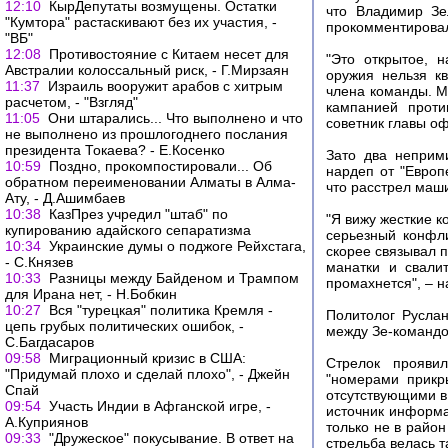
12:10
КырДепутаты возмущены. Остатки
что Владимир Зе
"Кумтора" растаскивают без их участия, -
прокомментирова
"ВБ"
12:08
Противостояние с Китаем несет для
"Это открытое, 
Австралии колоссальный риск, - Г.Мирзаян
оружия нельзя к
11:37
Израиль вооружит арабов с хитрым
члена команды. М
расчетом, - "Взгляд"
кампанией проти
11:05
Они штарались... Что выполнено и что
советник главы о
не выполнено из прошлогоднего послания
президента Токаева? - Е.Косенко
Зато два неприм
10:59
Поздно, прокомпостировали... Об
нардеп от "Европ
обратном переименовании Алматы в Алма-
что расстрел маш
Ату, - Д.Ашимбаев
10:38
КазПрез учредил "штаб" по
"Я вижу жесткие 
купированию адайского сепаратизма
серьезный конфл
10:34
Украинские думы о поджоге Рейхстага,
скорее связывал п
- С.Князев
манатки и свали
10:33
Разницы между Байденом и Трампом
промахнется", – 
для Ирана нет, - Н.Бобкин
10:27
Вся "турецкая" политика Кремля -
Политолог Русла
цепь грубых политических ошибок, -
между Зе-командой
С.Багдасаров
09:58
Миграционный кризис в США:
Стрелок прояви
"Придумай плохо и сделай плохо", - Джейн
"номерами прикр
Спай
отсутствующими в
09:54
Участь Индии в Афганской игре, -
источник информа
А.Куприянов
только не в район
09:33
"Дружеское" покусывание. В ответ на
стрельба велась т