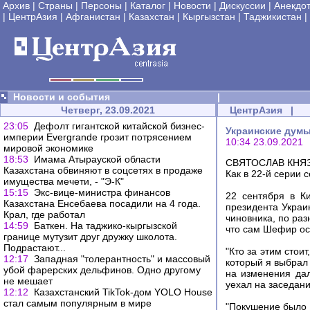
Архив
|
Страны
|
Персоны
|
Каталог
|
Новости
|
Дискуссии
|
Анекдо
|
ЦентрАзия
|
Афганистан
|
Казахстан
|
Кыргызстан
|
Таджикистан
|
Новости и события
|
Четверг, 23.09.2021
ЦентрАзия
|
23:05
Дефолт гигантской китайской бизнес-
Украинские думы 
империи Evergrande грозит потрясением
10:34 23.09.2021
мировой экономике
18:53
Имама Атырауской области
СВЯТОСЛАВ КНЯЗЕ
Казахстана обвиняют в соцсетях в продаже
Как в 22-й серии с
имущества мечети, - "Э-К"
15:15
Экс-вице-министра финансов
22 сентября в К
Казахстана Енсебаева посадили на 4 года.
президента Украи
Крал, где работал
чиновника, по раз
14:59
Баткен. На таджико-кыргызской
что сам Шефир ос
границе мутузит друг дружку школота.
Подрастают...
"Кто за этим стои
12:17
Западная "толерантность" и массовый
который я выбрал
убой фарерских дельфинов. Одно другому
на изменения дал
не мешает
уехал на заседан
12:12
Казахстанский TikTok-дом YOLO House
стал самым популярным в мире
"Покушение было 