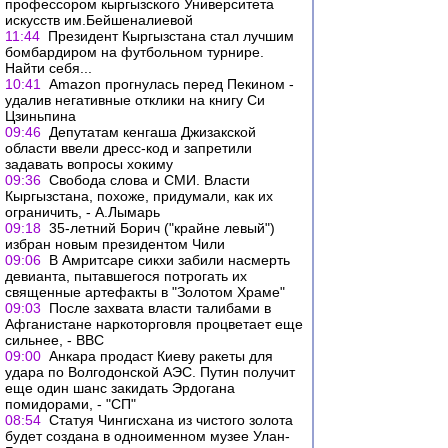
профессором кыргызского Университета
искусств им.Бейшеналиевой
11:44
Президент Кыргызстана стал лучшим
бомбардиром на футбольном турнире.
Найти себя...
10:41
Amazon прогнулась перед Пекином -
удалив негативные отклики на книгу Си
Цзиньпина
09:46
Депутатам кенгаша Джизакской
области ввели дресс-код и запретили
задавать вопросы хокиму
09:36
Свобода слова и СМИ. Власти
Кыргызстана, похоже, придумали, как их
ограничить, - А.Лымарь
09:18
35-летний Борич ("крайне левый")
избран новым президентом Чили
09:06
В Амритсаре сикхи забили насмерть
девианта, пытавшегося потрогать их
священные артефакты в "Золотом Храме"
09:03
После захвата власти талибами в
Афганистане наркоторговля процветает еще
сильнее, - ВВС
09:00
Анкара продаст Киеву ракеты для
удара по Волгодонской АЭС. Путин получит
еще один шанс закидать Эрдогана
помидорами, - "СП"
08:54
Статуя Чингисхана из чистого золота
будет создана в одноименном музее Улан-