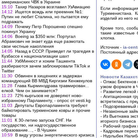
американских ЧВК в Украине
15:10
Тахир Назаров возглавил УзАвиацию
Если информация 
14:12
Ищется вождь или преемник №1:
Туркменистана. 
Путин не любит Сталина, но пытается ему
изделий из него н
подражать
14:09
Почему Петр Порошенко спешно
Кроме того, сооб
покинул Украину
такие известные 
14:06
Boeing за $350 млн: Португал
хлопка.
Абрамович не знает куда еще размотать
свои честные накопления
Источник -
ia-cent
14:05
Назад в СССР. Приведет ли трагедия в
Постоянный адрес
Кузбассе к национализации шахт
11:44
УзбМинюст и хоким Ташкента
разбираются зачем заблокировали TikTok и
Twitter
11:30
Обвинен в хищениях и задержан
Новости Казахст
командующий ВВ МВД Киргизии Кенжекулов
-
Олжас Бектенов 
11:28
Глава Кырминздрава травмирован...
узком формате в 
елкой. Чем он занимается?
-
Развитие легкой
11:23
72% кыргызов не доверяют ново-
-
Агитационная гр
избранному Парламенту, - опрос от vesti.kg
встретилась с пр
11:03
Депутаты Европарламента требуют
-
Подозреваемый в
байкотировать туркменские ковры и прочие
-
Незаконные займ
товары
-
Из Вьетнама экс
11:01
К 30-летию запуска СНГ. Ни
игорного бизнеса
государство, ни надгосударственное
-
Рабочий график 
образование…, - В.Чушкин
-
Кадровые перес
10:59
В виду угрозы энергетического кризиса
-
Нурлыбек Налиб