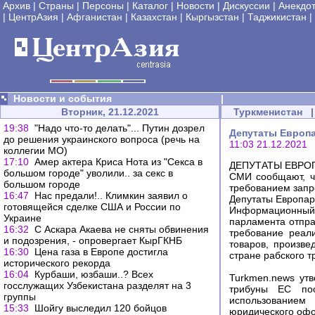
Архив
|
Страны
|
Персоны
|
Каталог
|
Новости
|
Дискуссии
|
Анекдо
|
ЦентрАзия
|
Афганистан
|
Казахстан
|
Кыргызстан
|
Таджикистан
|
Новости и события
|
Вторник, 21.12.2021
Туркменистан
|
19:38
"Надо что-то делать"... Путин дозрел
Депутаты Европа
до решения украинского вопроса (речь на
11:03 21.12.2021
коллегии МО)
17:10
Амер актера Криса Нота из "Секса в
ДЕПУТАТЫ ЕВРО
большом городе" уволили.. за секс в
СМИ сообщают, ч
большом городе
требованием запр
16:47
Нас предали!.. Климкин заявил о
Депутаты Европар
готовящейся сделке США и России по
Информационный 
Украине
парламента отпра
16:32
С Аскара Акаева не сняты обвинения
требование реал
и подозрения, - опровергает КырГКНБ
товаров, произве
16:30
Цена газа в Европе достигла
стране рабского т
исторического рекорда
16:04
Курбаши, юзбаши..? Всех
Turkmen.news утв
госслужащих Узбекистана разделят на 3
трибуны ЕС поо
группы
использованием
15:33
Шойгу выследил 120 бойцов
юридического офо