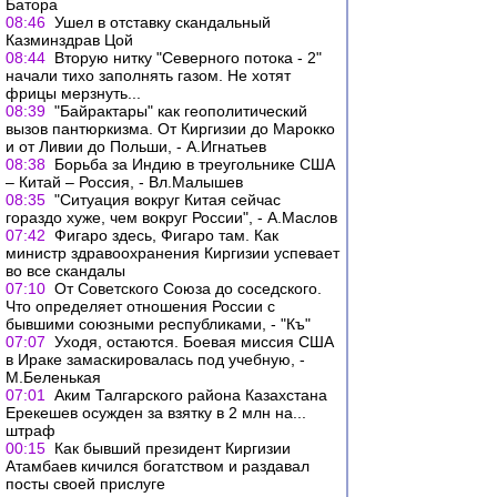
Батора
08:46
Ушел в отставку скандальный
Казминздрав Цой
08:44
Вторую нитку "Северного потока - 2"
начали тихо заполнять газом. Не хотят
фрицы мерзнуть...
08:39
"Байрактары" как геополитический
вызов пантюркизма. От Киргизии до Марокко
и от Ливии до Польши, - А.Игнатьев
08:38
Борьба за Индию в треугольнике США
– Китай – Россия, - Вл.Малышев
08:35
"Ситуация вокруг Китая сейчас
гораздо хуже, чем вокруг России", - А.Маслов
07:42
Фигаро здесь, Фигаро там. Как
министр здравоохранения Киргизии успевает
во все скандалы
07:10
От Советского Союза до соседского.
Что определяет отношения России с
бывшими союзными республиками, - "Къ"
07:07
Уходя, остаются. Боевая миссия США
в Ираке замаскировалась под учебную, -
М.Беленькая
07:01
Аким Талгарского района Казахстана
Ерекешев осужден за взятку в 2 млн на...
штраф
00:15
Как бывший президент Киргизии
Атамбаев кичился богатством и раздавал
посты своей прислуге