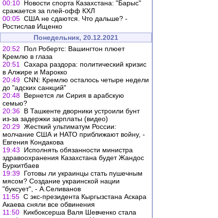
00:10
Новости спорта Казахстана: "Барыс"
сражается за плей-офф КХЛ
00:05
США не сдаются. Что дальше? -
Ростислав Ищенко
Понедельник, 20.12.2021
20:52
Пол Робертс: Вашингтон плюет
Кремлю в глаза
20:51
Сахара раздора: политический кризис
в Алжире и Марокко
20:49
CNN: Кремлю осталось четыре недели
до "адских санкций"
20:48
Вернется ли Сирия в арабскую
семью?
20:36
В Ташкенте дворники устроили бунт
из-за задержки зарплаты (видео)
20:29
Жесткий ультиматум России:
молчание США и НАТО приближают войну, -
Евгения Кондакова
19:43
Исполнять обязанности министра
здравоохранения Казахстана будет Жандос
Буркитбаев
19:39
Готовы ли украинцы стать пушечным
мясом? Создание украинской нации
"буксует", - А.Селиванов
11:55
С экс-президента Кыргызстана Аскара
Акаева сняли все обвинения
11:50
Кикбоксерша Валя Шевченко стала