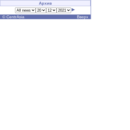
Архив
©
CentrAsia
Вверх