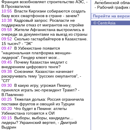
Франция возобновляет строительство АЭС, -
Актюбинской обла
В.Прохватилов
-
Рабочий график 
10:55
Власти Киргизии собираются создать
базу всех смартфонов в стране - зачем?
Перейти на верс
10:38
Кадровый запрос: Росвласти не
©
CentrAsia
поддержали отказ от мигрантов на стройке
09:58
Жители Афганистана выстроились в
очереди за документами на выезд из страны
09:52
Сколько гастарбайтеров в Казахстане.
15 тысяч? - "ЭК"
09:47
В Узбекистане появится
"национальная платформа женщин-
лидеров". Гендер клюет мозг...
09:45
Почему Казахстан медлит с
внедрением цифрового тенге?
09:38
Союзники: Казахстан начинает
раскручивать тему "русских оккупантов", -
"СП"
09:30
В какую игру, угрожая Пекину,
принялся играть экс-президент Трамп? -
В.Павленко
00:25
Тяжелая долька: Россия ограничила
поставки фруктов и овощей из Турции
00:20
Что будет в Пекине: атлеты
Узбекистана готовятся к ОИ
00:15
Выборы, выборы, кандидаты…
лидеры? Украинский вертеп, - Дмитрий
Выдрин