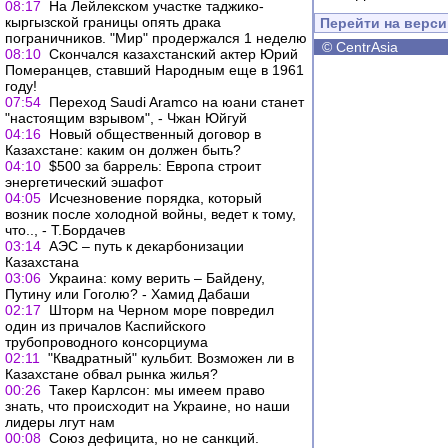
08:17
На Лейлекском участке таджико-
кыргызской границы опять драка
Перейти на верс
пограничников. "Мир" продержался 1 неделю
©
CentrAsia
08:10
Скончался казахстанский актер Юрий
Померанцев, ставший Народным еще в 1961
году!
07:54
Переход Saudi Aramco на юани станет
"настоящим взрывом", - Чжан Юйгуй
04:16
Новый общественный договор в
Казахстане: каким он должен быть?
04:10
$500 за баррель: Европа строит
энергетический эшафот
04:05
Исчезновение порядка, который
возник после холодной войны, ведет к тому,
что.., - Т.Бордачев
03:14
АЭС – путь к декарбонизации
Казахстана
03:06
Украина: кому верить – Байдену,
Путину или Гоголю? - Хамид Дабаши
02:17
Шторм на Черном море повредил
один из причалов Каспийского
трубопроводного консорциума
02:11
"Квадратный" кульбит. Возможен ли в
Казахстане обвал рынка жилья?
00:26
Такер Карлсон: мы имеем право
знать, что происходит на Украине, но наши
лидеры лгут нам
00:08
Союз дефицита, но не санкций.