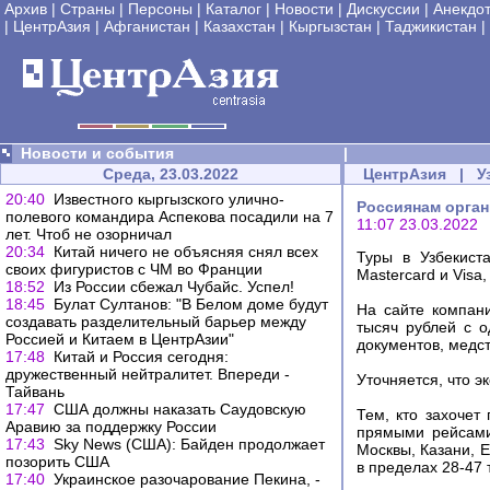
Архив
|
Страны
|
Персоны
|
Каталог
|
Новости
|
Дискуссии
|
Анекдо
|
ЦентрАзия
|
Афганистан
|
Казахстан
|
Кыргызстан
|
Таджикистан
|
Новости и события
|
Среда, 23.03.2022
ЦентрАзия
|
У
20:40
Известного кыргызского улично-
Россиянам орган
полевого командира Аспекова посадили на 7
11:07 23.03.2022
лет. Чтоб не озорничал
20:34
Китай ничего не объясняя снял всех
Туры в Узбекист
своих фигуристов с ЧМ во Франции
Mastercard и Visa
18:52
Из России сбежал Чубайс. Успел!
18:45
Булат Султанов: "В Белом доме будут
На сайте компани
создавать разделительный барьер между
тысяч рублей с о
Россией и Китаем в ЦентрАзии"
документов, медс
17:48
Китай и Россия сегодня:
дружественный нейтралитет. Впереди -
Уточняется, что э
Тайвань
17:47
США должны наказать Саудовскую
Тем, кто захочет
Аравию за поддержку России
прямыми рейсами 
17:43
Sky News (США): Байден продолжает
Москвы, Казани, 
позорить США
в пределах 28-47 
17:40
Украинское разочарование Пекина, -