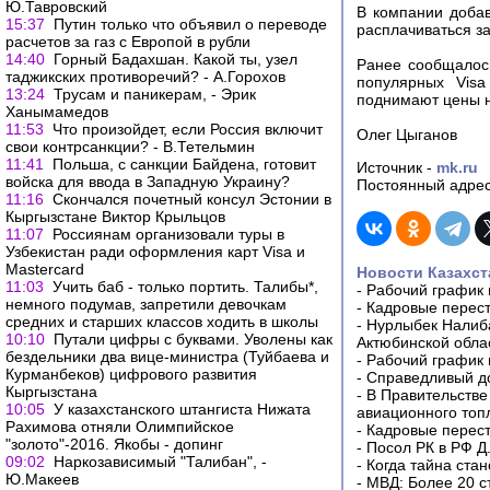
Ю.Тавровский
В компании добав
15:37
Путин только что объявил о переводе
расплачиваться з
расчетов за газ с Европой в рубли
14:40
Горный Бадахшан. Какой ты, узел
Ранее сообщалось
таджикских противоречий? - А.Горохов
популярных Visa
13:24
Трусам и паникерам, - Эрик
поднимают цены н
Ханымамедов
11:53
Что произойдет, если Россия включит
Олег Цыганов
свои контрсанкции? - В.Тетельмин
11:41
Польша, с санкции Байдена, готовит
Источник -
mk.ru
войска для ввода в Западную Украину?
Постоянный адрес
11:16
Скончался почетный консул Эстонии в
Кыргызстане Виктор Крыльцов
11:07
Россиянам организовали туры в
Узбекистан ради оформления карт Visa и
Mastercard
Новости Казахст
11:03
Учить баб - только портить. Талибы*,
-
Рабочий график 
немного подумав, запретили девочкам
-
Кадровые перес
средних и старших классов ходить в школы
-
Нурлыбек Налиб
10:10
Путали цифры с буквами. Уволены как
Актюбинской обла
бездельники два вице-министра (Туйбаева и
-
Рабочий график 
Курманбеков) цифрового развития
-
Справедливый до
Кыргызстана
-
В Правительстве
10:05
У казахстанского штангиста Нижата
авиационного топ
Рахимова отняли Олимпийское
-
Кадровые перес
"золото"-2016. Якобы - допинг
-
Посол РК в РФ Д
09:02
Наркозависимый "Талибан", -
-
Когда тайна ста
Ю.Макеев
-
МВД: Более 20 с