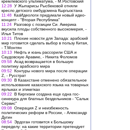
кремлевского ультиматума, - М.Ростовский
12:28
У Жыпарисы Рысбековой отняли
кресло детского омбудсмена Кыргызстана
11:48
КазИдеологи придумали новый идео-
концепт - "Вторая Республика"
11:24
Разговор с позиции Си. Америка
вкусила плоды собственного высокомерия, -
Илья Титов
10:21
Плохие новости для Запада: арабский
мир готовится сделать выбор в пользу Китая,
- Т.Монтян
10:13
Нефть и юань рассорили США и
Саудовскую Аравию, - Никита Фоломов
09:58
Асад возвращается в большую
политику арабского мира
09:52
Контуры нового мира после операции
Z, - Русстрат
09:30
В Казахстане отменено обязательное
использование казахского языка на товарных
ярлыках и этикетках
09:22
В Киргизии создана еще одна гос-
синекура для блатных бездельников - "Салык
Сервис"
09:08
Операция Z и неизбежность
политических реформ в России, - Александр
Дугин
08:54
Эрдоган готовится к Большому
переделу: на какие территории претендует