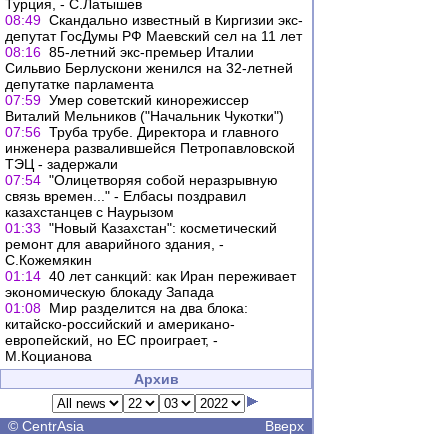
Турция, - С.Латышев
08:49
Скандально известный в Киргизии экс-
депутат ГосДумы РФ Маевский сел на 11 лет
08:16
85-летний экс-премьер Италии
Сильвио Берлускони женился на 32-летней
депутатке парламента
07:59
Умер советский кинорежиссер
Виталий Мельников ("Начальник Чукотки")
07:56
Труба трубе. Директора и главного
инженера развалившейся Петропавловской
ТЭЦ - задержали
07:54
"Олицетворяя собой неразрывную
связь времен..." - Елбасы поздравил
казахстанцев с Наурызом
01:33
"Новый Казахстан": косметический
ремонт для аварийного здания, -
С.Кожемякин
01:14
40 лет санкций: как Иран переживает
экономическую блокаду Запада
01:08
Мир разделится на два блока:
китайско-российский и американо-
европейский, но ЕС проиграет, -
М.Коцианова
Архив
©
CentrAsia
Вверх