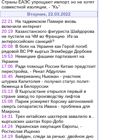
Страны ЕАЭС упрощают импорт, но не хотят
совместной изоляции, - "Къ"
Вторник, 22.03.2022
22:21
На таджикском Памире вновь
включили интернет
20:19
Казахстанского фигуриста Шайдорова
не пустили на ЧМ во Францию. Из-за
антироссийских санкций?
20:08
В боях на Украине как Герой погиб
рядовой ВС РФ кыргыз Эгемберди Дорбоев
19:53
Немецкие фашики партизанят на
Украине
17:06
Ради помощи России Китаю предстоит
перестройка, - Ренат Абдуллин
16:45
Американец Ньюман - участник
штурма Капитолия - получил статус полит-
беженца в Белоруссии
15:13
В Кыргызстане открылся первый в
стране завод по производству лифтов
15:08
Париж усмиряет Корсику автономией:
смерть сепаратиста Ивана - проблема для
Макрона
14:31
Трех китайских шахтеров завалило в...
кыргызских шахтах Коро-Добо
14:24
Украинская оккупация Европы, -
Ростислав Ищенко
14:19
Байден, следи за речью: двойное дно