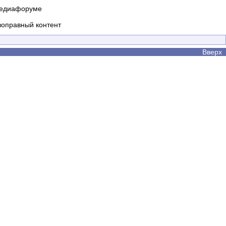
 медиафоруме
воправный контент
Вверх