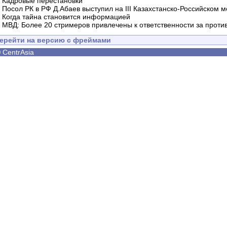
-
Кадровые перестановки
-
Посол РК в РФ Д.Абаев выступил на III Казахстанско-Российском
-
Когда тайна становится информацией
-
МВД: Более 20 стримеров привлечены к ответственности за проти
ерейти на версию с фреймами
©
CentrAsia