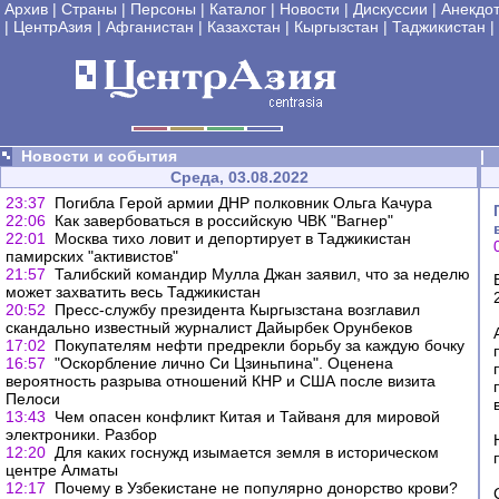
Архив
|
Страны
|
Персоны
|
Каталог
|
Новости
|
Дискуссии
|
Анекдо
|
ЦентрАзия
|
Афганистан
|
Казахстан
|
Кыргызстан
|
Таджикистан
|
Новости и события
|
Среда, 03.08.2022
23:37
Погибла Герой армии ДНР полковник Ольга Качура
22:06
Как завербоваться в российскую ЧВК "Вагнер"
22:01
Москва тихо ловит и депортирует в Таджикистан
памирских "активистов"
21:57
Талибский командир Мулла Джан заявил, что за неделю
может захватить весь Таджикистан
20:52
Пресс-службу президента Кыргызстана возглавил
скандально известный журналист Дайырбек Орунбеков
17:02
Покупателям нефти предрекли борьбу за каждую бочку
16:57
"Оскорбление лично Си Цзиньпина". Оценена
вероятность разрыва отношений КНР и США после визита
Пелоси
13:43
Чем опасен конфликт Китая и Тайваня для мировой
электроники. Разбор
12:20
Для каких госнужд изымается земля в историческом
центре Алматы
12:17
Почему в Узбекистане не популярно донорство крови?