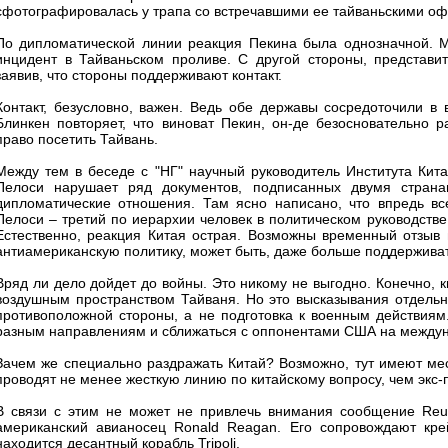
сфотографировалась у трапа со встречавшими ее тайваньскими о
По дипломатической линии реакция Пекина была однозначной. М
инцидент в Тайваньском проливе. С другой стороны, представит
заявив, что стороны поддерживают контакт.
Контакт, безусловно, важен. Ведь обе державы сосредоточили в
Блинкен повторяет, что виноват Пекин, он-де безосновательно 
право посетить Тайвань.
Между тем в беседе с "НГ" научный руководитель Института Кит
Пелоси нарушает ряд документов, подписанных двумя страна
дипломатические отношения. Там ясно написано, что впредь 
Пелоси – третий по иерархии человек в политическом руководств
Естественно, реакция Китая острая. Возможны временный отзыв 
антиамериканскую политику, может быть, даже больше поддержива
Вряд ли дело дойдет до войны. Это никому не выгодно. Конечно, к
воздушным пространством Тайваня. Но это высказывания отдельны
противоположной стороны, а не подготовка к военным действиям
разным направлениям и сближаться с оппонентами США на междун
Зачем же специально раздражать Китай? Возможно, тут имеют мес
проводят не менее жесткую линию по китайскому вопросу, чем экс-
В связи с этим не может не привлечь внимания сообщение Reute
американский авианосец Ronald Reagan. Его сопровождают кре
находится десантный корабль Tripoli.