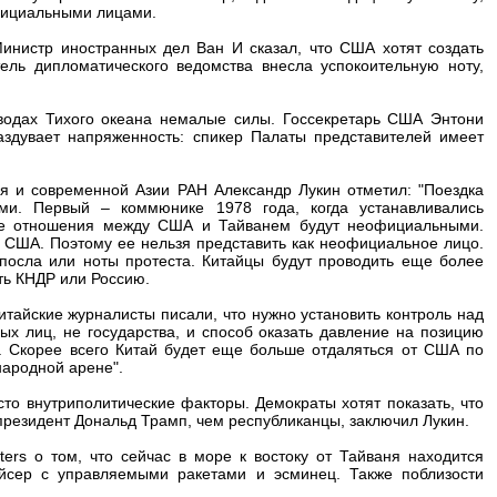
фициальными лицами.
инистр иностранных дел Ван И сказал, что США хотят создать
ель дипломатического ведомства внесла успокоительную ноту,
 водах Тихого океана немалые силы. Госсекретарь США Энтони
раздувает напряженность: спикер Палаты представителей имеет
ая и современной Азии РАН Александр Лукин отметил: "Поездка
ми. Первый – коммюнике 1978 года, когда устанавливались
все отношения между США и Тайванем будут неофициальными.
е США. Поэтому ее нельзя представить как неофициальное лицо.
посла или ноты протеста. Китайцы будут проводить еще более
ть КНДР или Россию.
итайские журналисты писали, что нужно установить контроль над
х лиц, не государства, и способ оказать давление на позицию
. Скорее всего Китай будет еще больше отдаляться от США по
ародной арене".
то внутриполитические факторы. Демократы хотят показать, что
президент Дональд Трамп, чем республиканцы, заключил Лукин.
rs о том, что сейчас в море к востоку от Тайваня находится
йсер с управляемыми ракетами и эсминец. Также поблизости