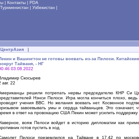
ты
|
Контакты
|
PDA
Туркменистан
|
Узбекистан
|
ЦентрАзия
|
Пекин и Вашингтон не готовы воевать из-за Пелоси. Китайск
вокруг Тайваня, - НГ
00:46 03.08.2022
Владимир Скосырев
2 авг. 22
Американцы решили потрепать нервы председателю КНР Си Цзи
представителей Нэнси Пелоси. Игра могла кончиться плохо, ведь
проводят учения ВВС. Но желания воевать нет. Косвенное подт
призывом завоевывать умы и сердца тайваньцев. Это означает, ч
время в ответ на провокацию США Пекин может усилить поддержку
Наверное, вояж Пелоси войдет в историю дипломатии как приме
противник готов пустить в ход.
Самолет Пелоси преземлился на Тайване в 17.42 по московс