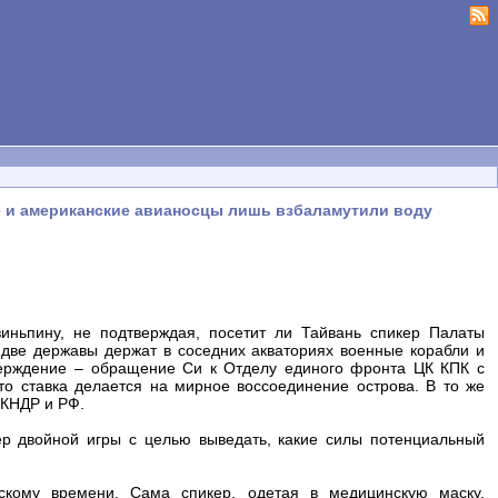
ие и американские авианосцы лишь взбаламутили воду
ньпину, не подтверждая, посетит ли Тайвань спикер Палаты
 две державы держат в соседних акваториях военные корабли и
верждение – обращение Си к Отделу единого фронта ЦК КПК с
то ставка делается на мирное воссоединение острова. В то же
 КНДР и РФ.
р двойной игры с целью выведать, какие силы потенциальный
кому времени. Сама спикер, одетая в медицинскую маску,