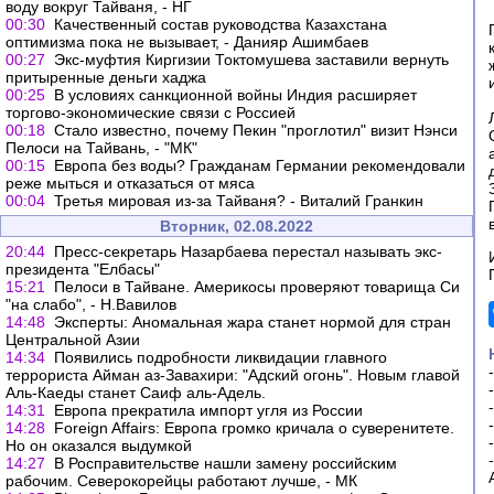
воду вокруг Тайваня, - НГ
00:30
Качественный состав руководства Казахстана
оптимизма пока не вызывает, - Данияр Ашимбаев
00:27
Экс-муфтия Киргизии Токтомушева заставили вернуть
притыренные деньги хаджа
00:25
В условиях санкционной войны Индия расширяет
торгово-экономические связи с Россией
00:18
Стало известно, почему Пекин "проглотил" визит Нэнси
Пелоси на Тайвань, - "МК"
00:15
Европа без воды? Гражданам Германии рекомендовали
реже мыться и отказаться от мяса
00:04
Третья мировая из-за Тайваня? - Виталий Гранкин
Вторник, 02.08.2022
20:44
Пресс-секретарь Назарбаева перестал называть экс-
президента "Елбасы"
15:21
Пелоси в Тайване. Америкосы проверяют товарища Си
"на слабо", - Н.Вавилов
14:48
Эксперты: Аномальная жара станет нормой для стран
Центральной Азии
14:34
Появились подробности ликвидации главного
террориста Айман аз-Завахири: "Адский огонь". Новым главой
Аль-Каеды станет Саиф аль-Адель.
14:31
Европа прекратила импорт угля из России
14:28
Foreign Affairs: Европа громко кричала о суверенитете.
Но он оказался выдумкой
14:27
В Росправительстве нашли замену российским
рабочим. Северокорейцы работают лучше, - МК