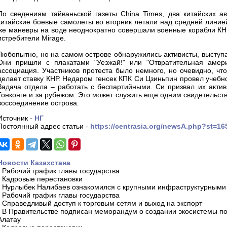
По сведениям тайваньской газеты China Times, два китайских а
китайские боевые самолеты во вторник летали над средней линие
же маневры на воде неоднократно совершали военные корабли КНР
истребители Mirage.
Любопытно, но на самом острове обнаружились активисты, выступа
Они пришли с плакатами "Уезжай!" или "Отвратительная амер
ассоциация. Участников протеста было немного, но очевидно, чт
делает ставку КНР. Недаром генсек КПК Си Цзиньпин провел учебн
Задача отдела – работать с беспартийными. Си призвал их актив
Гонконге и за рубежом. Это может служить еще одним свидетельств
воссоединение острова.
Источник -
НГ
Постоянный адрес статьи -
https://centrasia.org/newsA.php?st=1
Новости Казахстана
-
Рабочий график главы государства
-
Кадровые перестановки
-
Нурлыбек Налибаев ознакомился с крупными инфраструктурными 
-
Рабочий график главы государства
-
Справедливый доступ к торговым сетям и выход на экспорт
-
В Правительстве подписан меморандум о создании экосистемы по 
Алатау