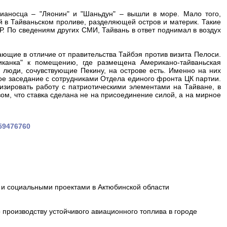
вианосца – "Ляонин" и "Шаньдун" – вышли в море. Мало того,
й в Тайваньском проливе, разделяющей остров и материк. Такие
. По сведениям других СМИ, Тайвань в ответ поднимал в воздух
ющие в отличие от правительства Тайбэя против визита Пелоси.
иканка" к помещению, где размещена Американо-тайваньская
о люди, сочувствующие Пекину, на острове есть. Именно на них
ое заседание с сотрудниками Отдела единого фронта ЦК партии.
изировать работу с патриотическими элементами на Тайване, в
ом, что ставка сделана не на присоединение силой, а на мирное
659476760
и социальными проектами в Актюбинской области
производству устойчивого авиационного топлива в городе