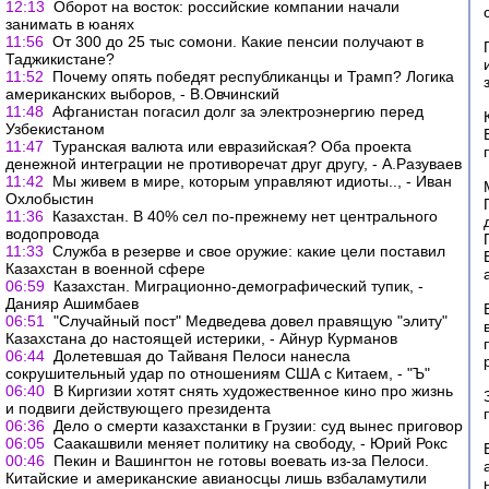
12:13
Оборот на восток: российские компании начали
занимать в юанях
11:56
От 300 до 25 тыс сомони. Какие пенсии получают в
Таджикистане?
11:52
Почему опять победят республиканцы и Трамп? Логика
американских выборов, - В.Овчинский
11:48
Афганистан погасил долг за электроэнергию перед
Узбекистаном
11:47
Туранская валюта или евразийская? Оба проекта
денежной интеграции не противоречат друг другу, - А.Разуваев
11:42
Мы живем в мире, которым управляют идиоты.., - Иван
Охлобыстин
11:36
Казахстан. В 40% сел по-прежнему нет центрального
водопровода
11:33
Служба в резерве и свое оружие: какие цели поставил
Казахстан в военной сфере
06:59
Казахстан. Миграционно-демографический тупик, -
Данияр Ашимбаев
06:51
"Случайный пост" Медведева довел правящую "элиту"
Казахстана до настоящей истерики, - Айнур Курманов
06:44
Долетевшая до Тайваня Пелоси нанесла
сокрушительный удар по отношениям США с Китаем, - "Ъ"
06:40
В Киргизии хотят снять художественное кино про жизнь
и подвиги действующего президента
06:36
Дело о смерти казахстанки в Грузии: суд вынес приговор
06:05
Саакашвили меняет политику на свободу, - Юрий Рокс
00:46
Пекин и Вашингтон не готовы воевать из-за Пелоси.
Китайские и американские авианосцы лишь взбаламутили