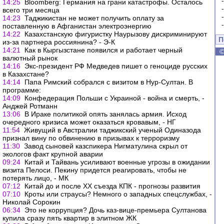
14:25
Bloomberg: Германия на грани катастрофы. Осталось
всего три месяца
14:23
Таджикистан не может получить оплату за
поставленную в Афганистан электроэнергию
14:22
Казахстанскую фигуристку Наурызову дискриминируют
П
из-за партнера россиянина? - Э-К
14:21
Как в Кыргызстане появился и работает черный
валютный рынок
14:16
Экс-президент РФ Медведев пишет о геноциде русских
в Казахстане?
14:14
Папа Римский собрался с визитом в Нур-Султан. В
программе:
14:09
Конфедерация Польши с Украиной - война и смерть, -
Анджей Ротманн
13:06
В Ираке политикой опять занялась армия. Исход
очередного кризиса может оказаться кровавым, - НГ
11:54
Живущий в Австралии таджикский ученый Одиназода
признал вину по обвинению в призывах к терроризму
11:30
Завод сыновей казспикера Нигматулина скрыл от
экологов факт крупной аварии
09:24
Китай и Тайвань усиливают военные угрозы в ожидании
визита Пелоси. Пекину придется реагировать, чтобы не
потерять лицо, - МК
07:12
Китай до и после XX съезда КПК - прогнозы развития
07:10
Кроты или страусы? Немного о западных спецслужбах, -
Николай Сорокин
06:34
Это не коррупция? Дочь каз-вице-премьера Султанова
купила сразу пять квартир в элитном ЖК