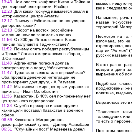
13:43
Чем опасен конфликт Китая и Тайваня
вызвал. нешуточн
для мировой электроники. Разбор
как и следовало о
12:20
Для каких госнужд изымается земля в
историческом центре Алматы
Напомним, речь и
12:17
Почему в Узбекистане не популярно
назван "искусств
донорство крови?
территорий Малоро
12:13
Оборот на восток: российские
компании начали занимать в юанях
Несмотря на то,
11:56
От 300 до 25 тыс сомони. Какие
взломана, это н
пенсии получают в Таджикистане?
отреагировал, ка
11:52
Почему опять победят республиканцы
партии "Ак жол" 
и Трамп? Логика американских выборов, -
русских названий 
В.Овчинский
11:48
Афганистан погасил долг за
В этот раз он раз
электроэнергию перед Узбекистаном
возврата дани з
11:47
Туранская валюта или евразийская?
выражения об иску
Оба проекта денежной интеграции не
противоречат друг другу, - А.Разуваев
Подобные словес
11:42
Мы живем в мире, которым управляют
продиктованы жи
идиоты.., - Иван Охлобыстин
политика, выдвин
11:36
Казахстан. В 40% сел по-прежнему нет
центрального водопровода
Выразилось это в
11:33
Служба в резерве и свое оружие:
какие цели поставил Казахстан в военной
"Появление так
сфере
телеведущих или 
06:59
Казахстан. Миграционно-
то есть о персоне
демографический тупик, - Данияр Ашимбаев
06:51
"Случайный пост" Медведева довел
При этом акжоло