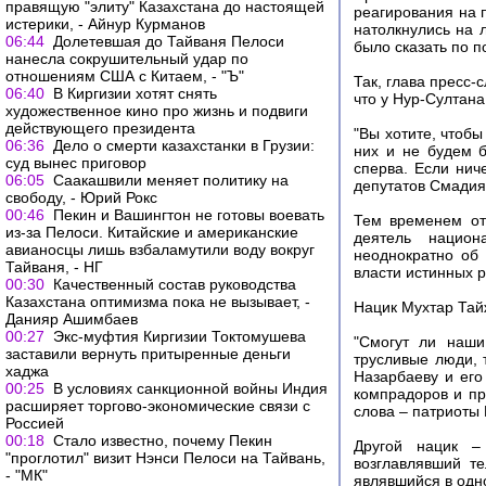
правящую "элиту" Казахстана до настоящей
реагирования на 
истерики, - Айнур Курманов
натолкнулись на 
06:44
Долетевшая до Тайваня Пелоси
было сказать по п
нанесла сокрушительный удар по
отношениям США с Китаем, - "Ъ"
Так, глава пресс
06:40
В Киргизии хотят снять
что у Нур-Султана
художественное кино про жизнь и подвиги
действующего президента
"‎Вы хотите, что
06:36
Дело о смерти казахстанки в Грузии:
них и не будем б
суд вынес приговор
сперва. Если нич
06:05
Саакашвили меняет политику на
депутатов Смадия
свободу, - Юрий Рокс
00:46
Пекин и Вашингтон не готовы воевать
Тем временем от
из-за Пелоси. Китайские и американские
деятель национа
авианосцы лишь взбаламутили воду вокруг
неоднократно об 
Тайваня, - НГ
власти истинных 
00:30
Качественный состав руководства
Казахстана оптимизма пока не вызывает, -
Нацик Мухтар Тай
Данияр Ашимбаев
00:27
Экс-муфтия Киргизии Токтомушева
"‎Смогут ли наш
заставили вернуть притыренные деньги
трусливые люди, 
хаджа
Назарбаеву и его
00:25
В условиях санкционной войны Индия
компрадоров и пр
расширяет торгово-экономические связи с
слова – патриоты 
Россией
00:18
Стало известно, почему Пекин
Другой нацик –
"проглотил" визит Нэнси Пелоси на Тайвань,
возглавлявший те
- "МК"
являвшийся в одн