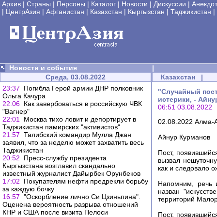
Архив
|
Страны
|
Персоны
|
Каталог
|
Новости
|
Дискуссии
|
Анекдо
|
ЦентрАзия
|
Афганистан
|
Казахстан
|
Кыргызстан
|
Таджикистан
|
Новости и события
|
Среда, 03.08.2022
Казахстан
|
23:37
Погибла Герой армии ДНР полковник
"Случайный пост
Ольга Качура
истерики, - Айн
22:06
Как завербоваться в российскую ЧВК
06:51 03.08.2022
"Вагнер"
22:01
Москва тихо ловит и депортирует в
02.08.2022 Алма-
Таджикистан памирских "активистов"
21:57
Талибский командир Мулла Джан
Айнур Курманов
заявил, что за неделю может захватить весь
Таджикистан
Пост, появившийс
20:52
Пресс-службу президента
вызвал нешуточну
Кыргызстана возглавил скандально
как и следовало о
известный журналист Дайырбек Орунбеков
17:02
Покупателям нефти предрекли борьбу
Напомним, речь и
за каждую бочку
назван "искусств
16:57
"Оскорбление лично Си Цзиньпина".
территорий Малоро
Оценена вероятность разрыва отношений
КНР и США после визита Пелоси
Пост, появившийс