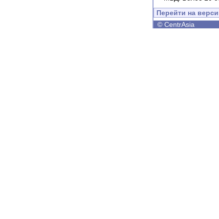
Перейти на верс
©
CentrAsia