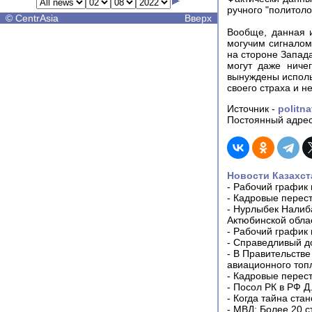
ручного "политоло
©
CentrAsia
Вверх
Вообще, данная 
могучим сигналом
на стороне Запада
могут даже ничег
вынуждены исполь
своего страха и н
Источник -
politna
Постоянный адрес
Новости Казахст
-
Рабочий график 
-
Кадровые перес
-
Нурлыбек Налиб
Актюбинской обла
-
Рабочий график 
-
Справедливый до
-
В Правительстве
авиационного топ
-
Кадровые перес
-
Посол РК в РФ Д
-
Когда тайна ста
-
МВД: Более 20 с