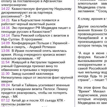
оплату за поставленную в Афганистан
алкогольная за
электроэнергию
Медведева стала 
14:22
Казахстанскую фигуристку Наурызову
заглавием: ""Сосе
дискриминируют из-за партнера
россиянина? - Э-К
К слову, ирония в
14:21
Как в Кыргызстане появился и
работает черный валютный рынок
Другие окололибе
14:16
Экс-президент РФ Медведев пишет о
мнения Ксении Со
геноциде русских в Казахстане?
провокационност
14:14
Папа Римский собрался с визитом в
Назарбаевой и в
Нур-Султан. В программе:
произошедшего со
14:09
Конфедерация Польши с Украиной -
которое теперь т
война и смерть, - Анджей Ротманн
13:06
В Ираке политикой опять занялась
"А еще в июне н
армия. Исход очередного кризиса может
форума Касым-Ж
оказаться кровавым, - НГ
высказываниям ря
11:54
Живущий в Австралии таджикский
некорректными и
ученый Одиназода признал вину по
самой Российской
обвинению в призывах к терроризму
чью мельницу вод
11:30
Завод сыновей казспикера
иногда будь то р
Нигматулина скрыл от экологов факт крупной
стране", – пишет 
аварии
09:24
Китай и Тайвань усиливают военные
На этом фоне был
угрозы в ожидании визита Пелоси. Пекину
"Время" Михаил
придется реагировать, чтобы не потерять
подписчиков, указ
лицо, - МК
которые игнорир
07:12
Китай до и после XX съезда КПК -
Медведева их замо
прогнозы развития