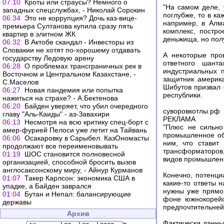
07:10
Кроты или страусы? Немного о
"На самом деле, 
западных спецслужбах, - Николай Сорокин
поглубже, то в ка
06:34
Это не коррупция? Дочь каз-вице-
например, в Алм
премьера Султанова купила сразу пять
комплекс, постр
квартир в элитном ЖК
деньжища, но полу
06:32
В Актобе скандал - Инвесторы из
Словакии не хотят по-хорошему отдавать
А некоторые про
государству Ледовую арену
ответного шант
06:28
О проблемах трансграничных рек в
индустриальных 
Восточном и Центральном Казахстане, -
защитник америка
С.Маселов
Шибутов призвал 
06:27
Новая пандемия или попытка
республики.
нажиться на страхе? - А.Бектенова
06:20
Байден уверяет, что убил очередного
суворовкотлы.рф
главу "Аль-Каиды" - аз-Завахири
РЕКЛАМА
06:13
Несмотря на всю критику спец-борт с
"Плюс не сильно
амер-фурией Пелоси уже летит на Тайвань
промышленное обо
06:06
Осакаровку в Сарыбел. КазОномасты
ним, что ставит
продолжают все переименовывать
трансформаторов,
01:19
ШОС становится полновесной
видов промышлен
организацией, способной бросить вызов
англосаксонскому миру, - Айнур Курманов
Конечно, потенци
01:07
Такер Карлсон: экономика США в
какие-то ответы 
упадке, а Байден заврался
нужны уже прямо
01:04
Бутан и Непал: балансирующие
фоне южнокорейс
державы
предпочтительней"
Архив
Фактически данны