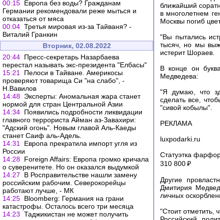
00:15
Европа без воды? Гражданам
ближайший соратн
Германии рекомендовали реже мыться и
в многолетнем ге
отказаться от мяса
Москвы погиб цвет
00:04
Третья мировая из-за Тайваня? -
Виталий Гранкин
"Вы пытались ист
тысяч, но мы выж
Вторник, 02.08.2022
истерит Шораев.
20:44
Пресс-секретарь Назарбаева
перестал называть экс-президента "Елбасы"
В конце он букв
15:21
Пелоси в Тайване. Америкосы
Медведева:
проверяют товарища Си "на слабо", -
Н.Вавилов
"Я думаю, что з
14:48
Эксперты: Аномальная жара станет
сделать все, чтоб
нормой для стран Центральной Азии
"сивой кобылы".
14:34
Появились подробности ликвидации
главного террориста Айман аз-Завахири:
РЕКЛАМА
"Адский огонь". Новым главой Аль-Каеды
станет Саиф аль-Адель.
luxpodarki.ru
14:31
Европа прекратила импорт угля из
России
Статуэтка фарфоро
14:28
Foreign Affairs: Европа громко кричала
310 800 ₽
о суверенитете. Но он оказался выдумкой
14:27
В Росправительстве нашли замену
Другие провласт
российским рабочим. Северокорейцы
Дмитирия Медведе
работают лучше, - МК
личных оскорблен
14:25
Bloomberg: Германия на грани
катастрофы. Осталось всего три месяца
"Стоит отметить, 
14:23
Таджикистан не может получить
Российский поли