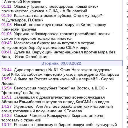
- Анатолий Комраков
01:11
Обыск у Трампа спровоцировал новый виток
политического кризиса в США, - А.Яшлавский
01:10
Казахстан на атомном рубеже. Оно ему надо? -
М.Дулкаиров, П.Своик
01:08
Новый генипавирус грозит миру из Китая: заразу
принесли грызуны
01:06
Украина заблокировала транзит российской нефти –
самое интересное только начинается
00:45
Московская биржа: юань вступил в острую
конкурентную борьбу с долларом США и евро
00:41
Дуализм. Верующий интернационал против мира без
Бога, - Иван Охлобыстин
Вторник, 09.08.2022
23:44
Директора школы № 61 Юрия Низовского задержал
КырГКНБ. За саботаж идиотских указов президента Жапарова
15:56
А была ли Россия колониальной империей? - Сергей
Лесков
15:54
Белоруссия прорубает "окно" на Восток, а ШОС -
"форточку" на Запад
15:51
Заявившая о домогательствах военнослужащая
Айганым Ельчибаева выступила перед КазСМИ на видео
14:27
Журналист Аян Атыгаев разоблачен как инстранный
агент, готовивший покушение на К.Токаева
14:23
Саммит Чижиков-Кадыркулов. Кыргызстан хочет
торговать с Украиной
13:12
Россия по-прежнему собирает вокруг себя культурный