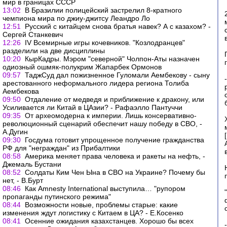
мир в границах СССР
13:02
В Бразилии полицейский застрелил 8-кратного
чемпиона мира по джиу-джитсу Леандро Ло
12:51
Русский с китайцем снова братья навек? А с казахом? -
Сергей Станкевич
12:26
IV Всемирные игры кочевников. "Козлодранцев"
разделили на две дисциплины
10:20
КырКадры. Мэром "северной" Чолпон-Аты назначен
одиозный ошмяк-полукрим Жапарбек Ормонов
09:57
ТаджСуд дал пожизненное Гуломали Аембекову - сыну
арестованного неформального лидера региона Толиба
Аембекова
09:50
Отдаление от медведя и приближение к дракону, или
Усиливается ли Китай в ЦАзии? - Рафаэлло Пантуччи
09:35
От археомодерна к империи. Лишь консервативно-
революционный сценарий обеспечит нашу победу в СВО, -
А.Дугин
09:30
Госдума готовит упрощенное получение гражданства
РФ для "неграждан" из Прибалтики
08:58
Америка меняет права человека и ракеты на нефть, -
Джемаль Бустани
08:52
Солдаты Ким Чен Ына в СВО на Украине? Почему бы
нет, - В.Бурт
08:46
Как Amnesty International выступила… "рупором
пропаганды путинского режима"
08:44
Возможности новые, проблемы старые: какие
изменения ждут логистику с Китаем в ЦА? - Е.Косенко
08:41
Осенние ожидания казахстанцев. Хорошо бы всех