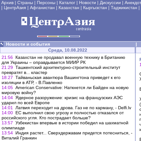
Архив
|
Страны
|
Персоны
|
Каталог
|
Новости
|
Дискуссии
|
Анекдо
|
ЦентрАзия
|
Афганистан
|
Казахстан
|
Кыргызстан
|
Таджикистан
|
Новости и события
|
Среда, 10.08.2022
21:56
Казахстан не продавал военную технику в Британию
для Украины – оправдывается МИИР РК
21:29
Ташкентский архитектурно-строительный институт
превратят в... кластер
18:27
Тайваньская авантюра Вашингтона приведет к его
изоляции в АТР, - В.Павленко
14:05
American Conservative: Наткнется ли Байден на новую
мировую войну?
14:04
Ядерное разоружение: кризис на французских АЭС
ударил по всей Европе
14:01
Латвия переходит на дрова. Газ не по карману, - Delfi.lv
14:00
ЕС выполнил свою угрозу и полностью отказался от
российского угля. Кто пострадает больше?
13:57
Узбекистан впервые в истории победил на шахматной
олимпиаде
13:54
Индия растет... Сверхдержавам придется потесниться, -
Виталий Гранкин