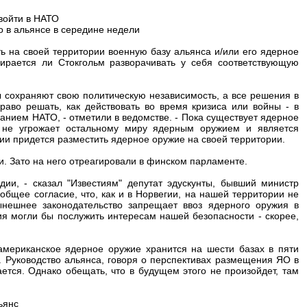
войти в НАТО
о в альянсе в середине недели
ть на своей территории военную базу альянса и/или его ядерное
ирается ли Стокгольм разворачивать у себя соответствующую
ы сохраняют свою политическую независимость, а все решения в
аво решать, как действовать во время кризиса или войны - в
ванием НАТО, - отметили в ведомстве. - Пока существует ядерное
 не угрожает остальному миру ядерным оружием и является
ии придется разместить ядерное оружие на своей территории.
и. Зато на него отреагировали в финском парламенте.
ии, - сказал "Известиям" депутат эдускунты, бывший министр
общее согласие, что, как и в Норвегии, на нашей территории не
ешнее законодательство запрещает ввоз ядерного оружия в
я могли бы послужить интересам нашей безопасности - скорее,
американское ядерное оружие хранится на шести базах в пяти
. Руководство альянса, говоря о перспективах размещения ЯО в
ется. Однако обещать, что в будущем этого не произойдет, там
ьянс