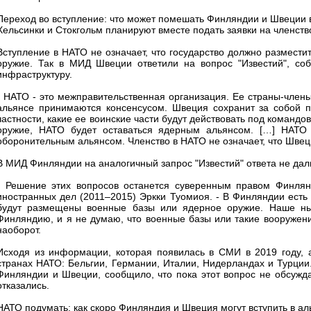
Переход во вступление: что может помешать Финляндии и Швеции 
Хельсинки и Стокгольм планируют вместе подать заявки на членств
Вступление в НАТО не означает, что государство должно размести
оружие. Так в МИД Швеции ответили на вопрос "Известий", соб
инфраструктуру.
- НАТО - это межправительственная организация. Ее страны-член
альянсе принимаются консенсусом. Швеция сохранит за собой пр
частности, какие ее воинские части будут действовать под командо
оружие, НАТО будет оставаться ядерным альянсом. […] НАТО
оборонительным альянсом. Членство в НАТО не означает, что Швец
В МИД Финляндии на аналогичный запрос "Известий" ответа не дал
- Решение этих вопросов останется суверенным правом Финлянд
иностранных дел (2011–2015) Эркки Туомиоя. - В Финляндии есть 
будут размещены военные базы или ядерное оружие. Наше нын
Финляндию, и я не думаю, что военные базы или такие вооружени
наоборот.
Исходя из информации, которая появилась в СМИ в 2019 году, 
странах НАТО: Бельгии, Германии, Италии, Нидерландах и Турции
Финляндии и Швеции, сообщило, что пока этот вопрос не обсужда
отказались.
НАТО подумать: как скоро Финляндия и Швеция могут вступить в ал