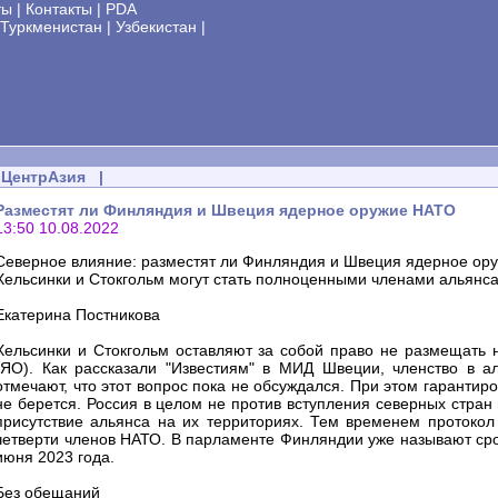
ты
|
Контакты
|
PDA
Туркменистан
|
Узбекистан
|
ЦентрАзия
|
Разместят ли Финляндия и Швеция ядерное оружие НАТО
13:50 10.08.2022
Северное влияние: разместят ли Финляндия и Швеция ядерное ор
Хельсинки и Стокгольм могут стать полноценными членами альянса
Екатерина Постникова
Хельсинки и Стокгольм оставляют за собой право не размещать 
(ЯО). Как рассказали "Известиям" в МИД Швеции, членство в а
отмечают, что этот вопрос пока не обсуждался. При этом гарантиро
не берется. Россия в целом не против вступления северных стран
присутствие альянса на их территориях. Тем временем протокол
четверти членов НАТО. В парламенте Финляндии уже называют срок
июня 2023 года.
Без обещаний