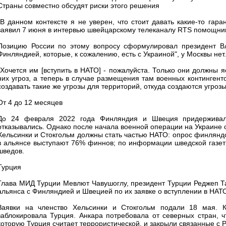
Страны совместно обсудят риски этого решения
"В данном контексте я не уверен, что стоит давать какие-то гара
заявил 7 июня в интервью швейцарскому телеканалу RTS помощни
Позицию России по этому вопросу сформулировал президент Вл
Финляндией, которые, к сожалению, есть с Украиной", у Москвы нет.
"Хочется им [вступить в НАТО] - пожалуйста. Только они должны я
них угроз, а теперь в случае размещения там военных континген
создавать такие же угрозы для территорий, откуда создаются угрозы
От 4 до 12 месяцев
До 24 февраля 2022 года Финляндия и Швеция придерживалис
отказывались. Однако после начала военной операции на Украине о
Хельсинки и Стокгольм должны стать частью НАТО: опрос финляндск
в альянсе выступают 76% финнов; по информации шведской газеты
шведов.
Турция
Глава МИД Турции Мевлют Чавушоглу, президент Турции Реджеп Та
альянса с Финляндией и Швецией по их заявке о вступлении в НАТО
Заявки на членство Хельсинки и Стокгольм подали 18 мая. К
заблокировала Турция. Анкара потребовала от северных стран, 
которую Турция считает террористической, и закрыли связанные с 