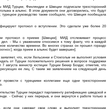
вы МИД Турции, Финляндии и Швеции подписали трехсторонний
ольма в альянс. В этом документе они договорились, что будут
К; турецкое руководство также сообщало, что Швеция пообещала
ифицируют протокол о вступлении. Это сделали уже более 20
ли протокол о приеме [Швеции]. МИД отслеживает процесс
дел. - Мы с уважением относимся к тому факту, что в каждой
ное количество времени. Во многих странах он прошел гораздо
огноз [, когда прием в альянс будет завершен].
заявляет, что, если Хельсинки и Стокгольм не выполнят условия
жидать от Турции положительного решения в вопросе поддержки
л 7 августа министр юстиции Турции Бекир Боздаг, отметив, что
тересующих ее лиц. С таким же заявлением на следующий день
 провести с турецкими коллегами еще одни трехсторонние
о.
авительство Турции передаст парламенту ратификацию шведской и
нде. - Сейчас у них перерыв, и они вернутся к работе только в
, если они сдержат свое слово и выполнят трехсторонние