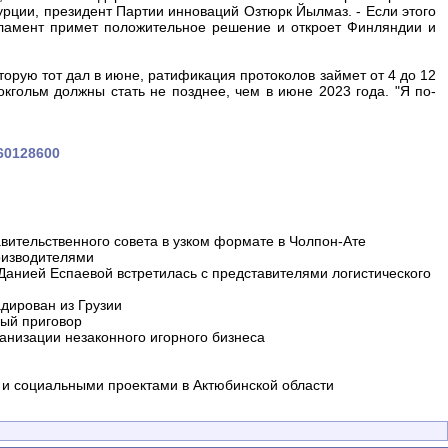
Турции, президент Партии инноваций Озтюрк Йылмаз. - Если этого
арламент примет положительное решение и откроет Финляндии и
орую тот дал в июне, ратификация протоколов займет от 4 до 12
кгольм должны стать не позднее, чем в июне 2023 года. "Я по-
660128600
вительственного совета в узком формате в Чолпон-Ате
оизводителями
 Данией Еспаевой встретилась с представителями логистического
дирован из Грузии
ный приговор
анизации незаконного игорного бизнеса
и социальными проектами в Актюбинской области