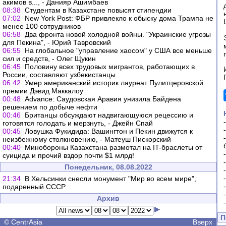
акимов в..., - Данияр Ашимбаев
08:38
Студентам в Казахстане повысят стипендии
07:02
New York Post: ФБР привлекло к обыску дома Трампа не
менее 100 сотрудников
06:58
Два фронта новой холодной войны. "Украинские угрозы
для Пекина", - Юрий Тавровский
06:55
На глобальное "управление хаосом" у США все меньше
сил и средств, - Олег Щукин
06:45
Половину всех трудовых мигрантов, работающих в
России, составляют узбекистанцы
06:42
Умер американский историк лауреат Пулитцеровской
премии Дэвид Маккалоу
00:48
Advance: Саудовская Аравия унизила Байдена
решением по добыче нефти
00:46
Британцы обсуждают надвигающуюся рецессию и
готовятся голодать и мерзнуть, - Джейн Спай
00:45
Ловушка Фукидида: Вашингтон и Пекин движутся к
неизбежному столкновению, - Матеуш Пискорский
00:40
Минобороны Казахстана размотал на IT-браслеты от
суицида и прочий вздор почти $1 млрд!
Понедельник, 08.08.2022
21:34
В Хельсинки снесли монумент "Мир во всем мире",
подаренный СССР
Архив
П
©
CentrAsia
Вверх