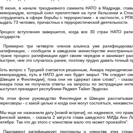
28 июня, в начале трехдневного саммита НАТО в Мадриде, гла
меморандум, который снял препятствия на пути Хельсинки и Стокг
сотрудничать в сфере борьбы с террористами - в частности, с РП
выдать 73 человек, причастных к террористической деятельности.
Процесс вступления завершится, когда все 30 стран НАТО рат
государств.
- Примерно три четверти членов альянса уже ратифицирова
ратификации, - сообщили в шведском министерстве иностранных 
стране процесс ратификации идет своим чередом и занимает раз
быстрее, чем это случалось ранее, поэтому трудно давать точный пр
Хоть вопрос с Турцией считается решенным, Анкара периодически 
меморандума, путь в НАТО для них будет закрыт. "Не следует о
[Швеции и Финляндии], пока они не сдержат свое слово", - сказа
Анкара пока не получила ответы на запросы по экстрадиции ин
выступил президент республики Реджеп Тайип Эрдоган.
На этом фоне руководство Финляндии и Швеции рассчитывает
переговоры - с какой целью и когда они могут состояться, неизвестн
"Мы еще не назначили дату [новой встречи], но надеемся, что пр
финской заявок, - сказала 2 августа глава шведского МИДа Анн Ли
октябре. Так что до этого с членством мало что может произойти".
- Парламент ратифицирует протоколы о членстве этих стран