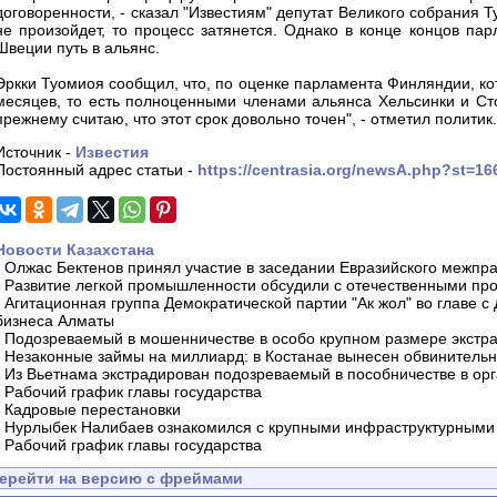
договоренности, - сказал "Известиям" депутат Великого собрания 
не произойдет, то процесс затянется. Однако в конце концов п
Швеции путь в альянс.
Эркки Туомиоя сообщил, что, по оценке парламента Финляндии, кот
месяцев, то есть полноценными членами альянса Хельсинки и Сто
прежнему считаю, что этот срок довольно точен", - отметил политик.
Источник -
Известия
Постоянный адрес статьи -
https://centrasia.org/newsA.php?st=1
Новости Казахстана
-
Олжас Бектенов принял участие в заседании Евразийского межпра
-
Развитие легкой промышленности обсудили с отечественными пр
-
Агитационная группа Демократической партии "Ак жол" во главе с
бизнеса Алматы
-
Подозреваемый в мошенничестве в особо крупном размере экстра
-
Незаконные займы на миллиард: в Костанае вынесен обвинитель
-
Из Вьетнама экстрадирован подозреваемый в пособничестве в орг
-
Рабочий график главы государства
-
Кадровые перестановки
-
Нурлыбек Налибаев ознакомился с крупными инфраструктурными 
-
Рабочий график главы государства
ерейти на версию с фреймами