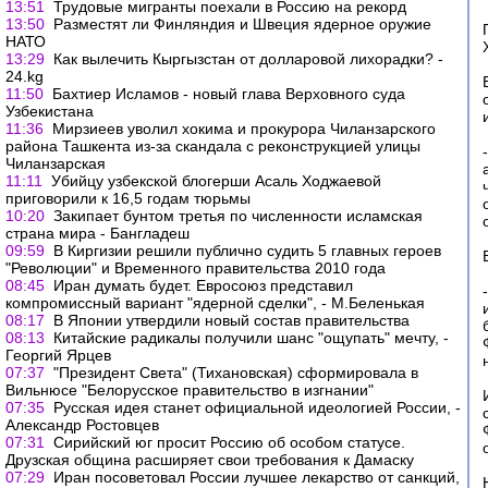
13:51
Трудовые мигранты поехали в Россию на рекорд
13:50
Разместят ли Финляндия и Швеция ядерное оружие
НАТО
13:29
Как вылечить Кыргызстан от долларовой лихорадки? -
24.kg
11:50
Бахтиер Исламов - новый глава Верховного суда
Узбекистана
11:36
Мирзиеев уволил хокима и прокурора Чиланзарского
района Ташкента из-за скандала с реконструкцией улицы
Чиланзарская
11:11
Убийцу узбекской блогерши Асаль Ходжаевой
приговорили к 16,5 годам тюрьмы
10:20
Закипает бунтом третья по численности исламская
страна мира - Бангладеш
09:59
В Киргизии решили публично судить 5 главных героев
"Революции" и Временного правительства 2010 года
08:45
Иран думать будет. Евросоюз представил
компромиссный вариант "ядерной сделки", - М.Беленькая
08:17
В Японии утвердили новый состав правительства
08:13
Китайские радикалы получили шанс "ощупать" мечту, -
Георгий Ярцев
07:37
"Президент Света" (Тихановская) сформировала в
Вильнюсе "Белорусское правительство в изгнании"
07:35
Русская идея станет официальной идеологией России, -
Александр Ростовцев
07:31
Сирийский юг просит Россию об особом статусе.
Друзская община расширяет свои требования к Дамаску
07:29
Иран посоветовал России лучшее лекарство от санкций,