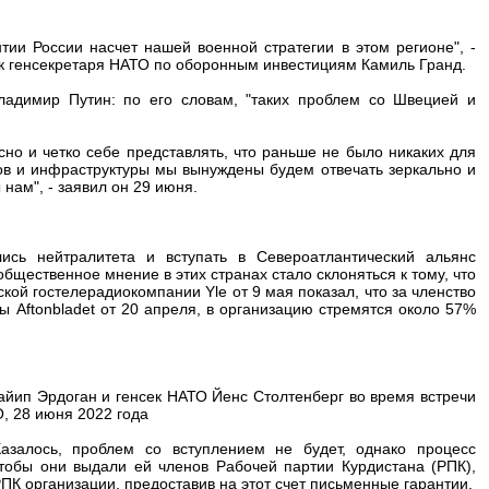
нтии России насчет нашей военной стратегии в этом регионе", -
к генсекретаря НАТО по оборонным инвестициям Камиль Гранд.
адимир Путин: по его словам, "таких проблем со Швецией и
сно и четко себе представлять, что раньше не было никаких для
тов и инфраструктуры мы вынуждены будем отвечать зеркально и
 нам", - заявил он 29 июня.
ь нейтралитета и вступать в Североатлантический альянс
бщественное мнение в этих странах стало склоняться к тому, что
ой гостелерадиокомпании Yle от 9 мая показал, что за членство
 Aftonbladet от 20 апреля, в организацию стремятся около 57%
йип Эрдоган и генсек НАТО Йенс Столтенберг во время встречи
, 28 июня 2022 года
азалось, проблем со вступлением не будет, однако процесс
чтобы они выдали ей членов Рабочей партии Курдистана (РПК),
РПК организации, предоставив на этот счет письменные гарантии.