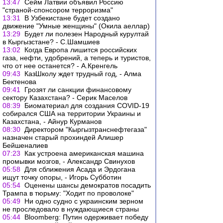
13:47
Сейм Латвии объявил Россию
"страной-спонсором терроризма"
13:31
В Узбекистане будет создано
движение "Умные женщины" (Окила аеллар)
13:29
Будет ли полезен Народный курултай
в Кыргызстане? - С.Шамшиев
13:02
Когда Европа лишится российских
газа, нефти, удобрений, а теперь и туристов,
что от нее останется? - А.Кренгель
09:43
КазШколу ждет трудный год, - Алма
Бектенова
09:41
Грозят ли санкции финансовому
сектору Казахстана? - Серик Маселов
08:39
Биоматериал для создания COVID-19
собирался США на территории Украины и
Казахстана, - Айнур Курманов
08:30
Директором "Кыргызтранснефтегаза"
назначен старый прохиндей Алишер
Бейшеналиев
07:23
Как устроена американская машина
промывки мозгов, - Александр Свинухов
05:58
Для сближения Асада и Эрдогана
ищут точку опоры, - Игорь Субботин
05:54
Оценены шансы демократов посадить
Трампа в тюрьму: "Ходит по проволоке"
05:49
Ни одно судно с украинским зерном
не проследовало в нуждающиеся страны
05:44
Bloomberg: Путин одерживает победу