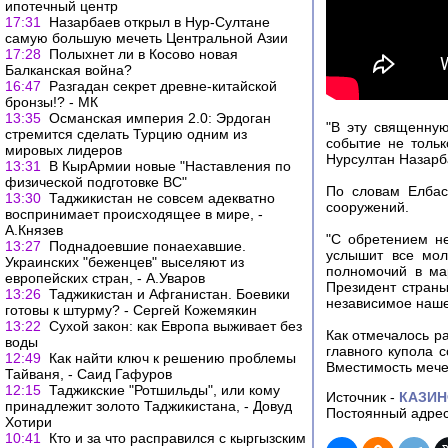
ипотечный центр
17:31
Назарбаев открыл в Нур-Султане
самую большую мечеть Центральной Азии
17:28
Полыхнет ли в Косово новая
Балканская война?
16:47
Разгадан секрет древне-китайской
бронзы!? - МК
13:35
Османская империя 2.0: Эрдоган
"В эту священну
стремится сделать Турцию одним из
событие не тольк
мировых лидеров
Нурсултан Назарб
13:31
В КырАрмии новые "Наставления по
физической подготовке ВС"
По словам Елбас
13:30
Таджикистан не совсем адекватно
сооружений.
воспринимает происходящее в мире, -
А.Князев
"С обретением н
13:27
Поднадоевшие понаехавшие.
услышит все мол
Украинских "беженцев" выселяют из
полномочий в ма
европейских стран, - А.Уваров
Президент страны
13:26
Таджикистан и Афганистан. Боевики
независимое наше
готовы к штурму? - Сергей Кожемякин
13:22
Сухой закон: как Европа выживает без
Как отмечалось р
воды
главного купола 
12:49
Как найти ключ к решению проблемы
Вместимость мечет
Тайваня, - Саид Гафуров
12:15
Таджикские "Ротшильды", или кому
Источник -
КАЗИ
принадлежит золото Таджикистана, - Довуд
Постоянный адрес
Хотири
10:41
Кто и за что расправился с кыргызским