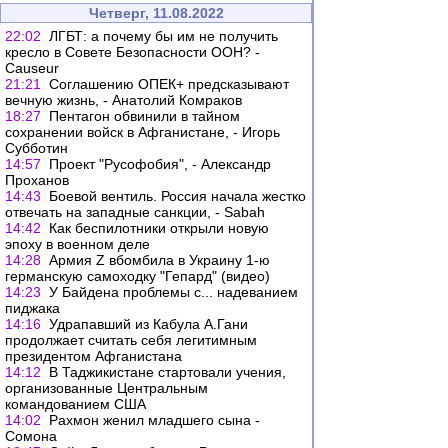
Четверг, 11.08.2022
22:02
ЛГБТ: а почему бы им не получить
кресло в Совете Безопасности ООН? -
Causeur
21:21
Соглашению ОПЕК+ предсказывают
вечную жизнь, - Анатолий Комраков
18:27
Пентагон обвинили в тайном
сохранении войск в Афганистане, - Игорь
Субботин
14:57
Проект "Русофобия", - Александр
Проханов
14:43
Боевой вентиль. Россия начала жестко
отвечать на западные санкции, - Sabah
14:42
Как беспилотники открыли новую
эпоху в военном деле
14:28
Армия Z вбомбила в Украину 1-ю
германскую самоходку "Гепард" (видео)
14:23
У Байдена проблемы с... надеванием
пиджака
14:16
Удрапавший из Кабула А.Гани
продолжает считать себя легитимным
президентом Афганистана
14:12
В Таджикистане стартовали учения,
организованные Центральным
командованием США
14:02
Рахмон женил младшего сына -
Сомона