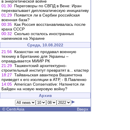
в энергетической войне
01:30
Переговоры по СВПД в Вене: Иран
перехватывает дипломатическую инициативу
01:29
Появится ли в Сербии российская
военная база?
00:35
Как Россия восстанавливалась после
краха СССР
00:32
Сколько осталось иностранных
наемников на Украине
Среда, 10.08.2022
21:56
Казахстан не продавал военную
технику в Британию для Украины –
оправдывается МИИР РК
21:29
Ташкентский архитектурно-
строительный институт превратят в... кластер
18:27
Тайваньская авантюра Вашингтона
приведет к его изоляции в АТР, - В.Павленко
14:05
American Conservative: Наткнется ли
Байден на новую мировую войну?
Архив
©
CentrAsia
Вверх