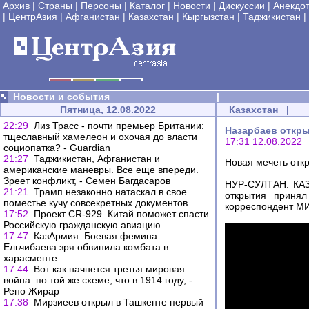
Архив
|
Страны
|
Персоны
|
Каталог
|
Новости
|
Дискуссии
|
Анекдо
|
ЦентрАзия
|
Афганистан
|
Казахстан
|
Кыргызстан
|
Таджикистан
|
Новости и события
|
Пятница, 12.08.2022
Казахстан
|
22:29
Лиз Трасс - почти премьер Британии:
Назарбаев откры
тщеславный хамелеон и охочая до власти
17:31 12.08.2022
социопатка? - Guardian
21:27
Таджикистан, Афганистан и
Новая мечеть отк
американские маневры. Все еще впереди.
Зреет конфликт, - Семен Багдасаров
НУР-СУЛТАН. КАЗ
21:21
Трамп незаконно натаскал в свое
открытия принял
поместье кучу совсекретных документов
корреспондент МИ
17:52
Проект CR-929. Китай поможет спасти
Российскую гражданскую авиацию
17:47
КазАрмия. Боевая фемина
Ельчибаева зря обвинила комбата в
харасменте
17:44
Вот как начнется третья мировая
война: по той же схеме, что в 1914 году, -
Рено Жирар
17:38
Мирзиеев открыл в Ташкенте первый