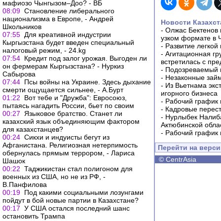
мафиозо Чынгызом–Доо? - ВБ
08:09
Становление либерального
национализма в Европе, - Андрей
Новости Казахст
Школьников
-
Олжас Бектенов 
07:55
Для креативной индустрии
узком формате в 
Кыргызстана будет введен специальный
-
Развитие легкой
налоговый режим, - 24.kg
-
Агитационная гр
07:54
Кредит под залог урожая. Выгоден ли
встретилась с пр
он фермерам Кыргызстана? - Нуркиз
-
Подозреваемый в
Сабырова
-
Незаконные займ
07:44
Псы войны на Украине. Здесь дыхание
-
Из Вьетнама экс
смерти ощущается сильнее, - А.Бурт
игорного бизнеса
01:22
Вот тебе и "Дружба": Евросоюз,
-
Рабочий график 
пытаясь нагадить России, бьет по своим
-
Кадровые перес
00:27
Языковое братство. Станет ли
-
Нурлыбек Налиб
казахский язык объединяющим фактором
Актюбинской обла
для казахстанцев?
-
Рабочий график 
00:24
Сикхи и индуисты бегут из
Афганистана. Религиозная нетерпимость
Перейти на верс
обернулась прямым террором, - Лариса
©
CentrAsia
Шашок
00:22
Таджикистан стал полигоном для
военных из США, но не из РФ, -
В.Панфилова
00:19
Под какими социальными лозунгами
пойдут в бой новые партии в Казахстане?
00:17
У США остался последний шанс
остановить Трампа